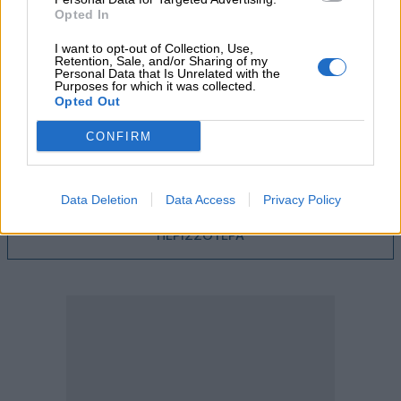
05.08.2026 - 12:33
Opted In
Ε.Ε και παράνομη μετανάστευση: προτάσεις και δράσεις με
παρονομαστή το κοινό συμφέρον
I want to opt-out of Collection, Use,
Retention, Sale, and/or Sharing of my
Personal Data that Is Unrelated with the
05.08.2026 - 12:11
Purposes for which it was collected.
Αντώνης Βουκλαρής - «ΕΡΡΙΚΟΣ ΝΤΥΝΑΝ»
Opted Out
CONFIRM
05.08.2026 - 11:30
Η νέα εποχή στην εκπαίδευση των ασφαλιστικών
διαμεσολαβητών
Data Deletion
Data Access
Privacy Policy
ΠΕΡΙΣΣΟΤΕΡΑ