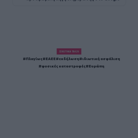
ΣΧΕΤΙΚΆ TAGS
Πλαγίως
ΕΑΕΕ
εκδήλωση
ιδιωτική ασφάλιση
φυσικές καταστροφές
Ευρώπη