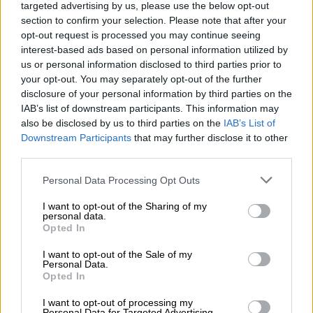
targeted advertising by us, please use the below opt-out
Μείωση ασφαλιστικών εισφορών ύψους 240 εκατ. ευρώ
section to confirm your selection. Please note that after your
ζητούν οι έμποροι από την Κυβέρνηση
opt-out request is processed you may continue seeing
interest-based ads based on personal information utilized by
06.08.2026 - 10:45
us or personal information disclosed to third parties prior to
Ευρώπη: Μπορεί η κλιματική αλλαγή να οδηγήσει σε
your opt-out. You may separately opt-out of the further
ενεργειακή κρίση;
disclosure of your personal information by third parties on the
IAB’s list of downstream participants. This information may
06.08.2026 - 09:15
also be disclosed by us to third parties on the
IAB’s List of
Στέλιος Λιανός – INTERAMERICAN / Αθηναϊκή Γενική Κλινική
Downstream Participants
that may further disclose it to other
third parties.
06.08.2026 - 08:40
Η γαλλική «ψήφος» στο «καλώδιο» και τα συμφέροντα, οι
Personal Data Processing Opt Outs
ελληνικές τράπεζες «πρωταθλήτριες» στα δάνεια, νέο deal
Βαρδινογιάννη- Εξάρχου και ο διπλασιασμός των κερδών της
I want to opt-out of the Sharing of my
ΔΕΗ
personal data.
Opted In
05.08.2026 - 13:37
I want to opt-out of the Sale of my
Randy Schekman, Νομπελίστας Ιατρικής: «Σε πέντε χρόνια
Personal Data.
μπορεί να έχουμε θεραπεία που αναστέλλει την εξέλιξη του
Opted In
Πάρκινσον»
I want to opt-out of processing my
Personal Data for Targeted Advertising.