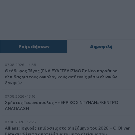
Ροή ειδήσεων
Δημοφιλή
07.08.2026 - 14:38
Θεόδωρος Τέγος (ΓΝΑ ΕΥΑΓΓΕΛΙΣΜΟΣ): Νέο παράθυρο
ελπίδας για τους ογκολογικούς ασθενείς μέσω κλινικών
δοκιμών
07.08.2026 - 13:16
Χρήστος Γεωργόπουλος – «ΕΡΡΙΚΟΣ ΝΤΥΝΑΝ»/ΚΕΝΤΡΟ
ΑΝΑΠΛΑΣΗ
07.08.2026 - 12:25
Allianz: Ισχυρές επιδόσεις στο α’ εξάμηνο του 2026 – Ο Oliver
Bäte συνδέει τα αποτελέσματα με το κλείσιμο του