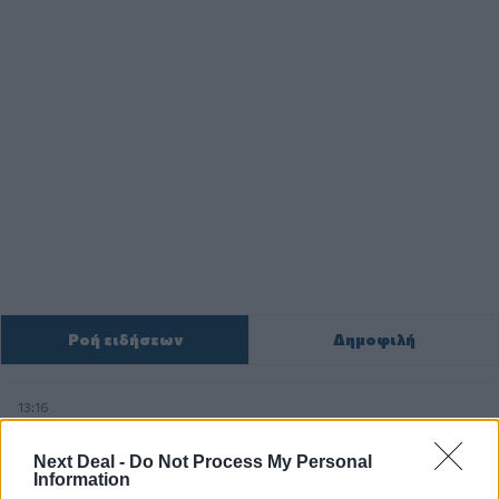
Ροή ειδήσεων
Δημοφιλή
13:16
Χρήστος Γεωργόπουλος – «ΕΡΡΙΚΟΣ ΝΤΥΝΑΝ»/ΚΕΝΤΡΟ
ΑΝΑΠΛΑΣΗ
Next Deal -
Do Not Process My Personal
Information