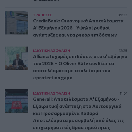
ΤΡAΠΕΖΕΣ
09:23
CrediaBank: Οικονομικά Αποτελέσματα
A’ Εξαμήνου 2026 - Υψηλοί ρυθμοί
ανάπτυξης και νέα ρεκόρ επιδόσεων
ΙΔΙΩΤΙΚΗ ΑΣΦAΛΙΣΗ
12:25
Allianz: Ισχυρές επιδόσεις στο α’ εξάμηνο
του 2026 – Ο Oliver Bäte συνδέει τα
αποτελέσματα με το κλείσιμο του
«protection gap»
ΙΔΙΩΤΙΚΗ ΑΣΦAΛΙΣΗ
11:01
Generali: Αποτελέσματα Α' Εξαμήνου -
Εξαιρετική ανάπτυξη στα Λειτουργικά
και Προσαρμοσμένα Καθαρά
Αποτελέσματα με συμβολή από όλες τις
επιχειρηματικές δραστηριότητες