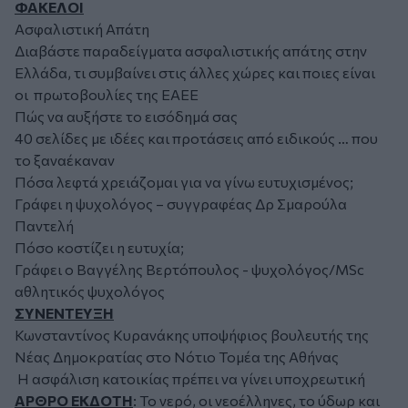
ΦΑΚΕΛΟΙ
Ασφαλιστική Απάτη
Διαβάστε παραδείγματα ασφαλιστικής απάτης στην
Ελλάδα, τι συμβαίνει στις άλλες χώρες και ποιες είναι
οι πρωτοβουλίες της ΕΑΕΕ
Πώς να αυξήστε το εισόδημά σας
40 σελίδες με ιδέες και προτάσεις από ειδικούς … που
το ξαναέκαναν
Πόσα λεφτά χρειάζομαι για να γίνω ευτυχισμένος;
Γράφει η ψυχολόγος – συγγραφέας Δρ Σμαρούλα
Παντελή
Πόσο κοστίζει η ευτυχία;
Γράφει ο Βαγγέλης Βερτόπουλος - ψυχολόγος/MSc
αθλητικός ψυχολόγος
ΣΥΝΕΝΤΕΥΞΗ
Κωνσταντίνος Κυρανάκης υποψήφιος βουλευτής της
Νέας Δημοκρατίας στο Νότιο Τομέα της Αθήνας
H ασφάλιση κατοικίας πρέπει να γίνει υποχρεωτική
ΆΡΘΡΟ ΕΚΔΟΤΗ
: Το νερό, οι νεοέλληνες, το ύδωρ και