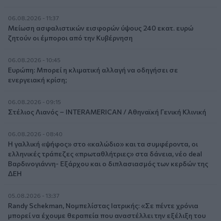
06.08.2026 - 11:37
Μείωση ασφαλιστικών εισφορών ύψους 240 εκατ. ευρώ
ζητούν οι έμποροι από την Κυβέρνηση
06.08.2026 - 10:45
Ευρώπη: Μπορεί η κλιματική αλλαγή να οδηγήσει σε
ενεργειακή κρίση;
06.08.2026 - 09:15
Στέλιος Λιανός – INTERAMERICAN / Αθηναϊκή Γενική Κλινική
06.08.2026 - 08:40
Η γαλλική «ψήφος» στο «καλώδιο» και τα συμφέροντα, οι
ελληνικές τράπεζες «πρωταθλήτριες» στα δάνεια, νέο deal
Βαρδινογιάννη- Εξάρχου και ο διπλασιασμός των κερδών της
ΔΕΗ
05.08.2026 - 13:37
Randy Schekman, Νομπελίστας Ιατρικής: «Σε πέντε χρόνια
μπορεί να έχουμε θεραπεία που αναστέλλει την εξέλιξη του