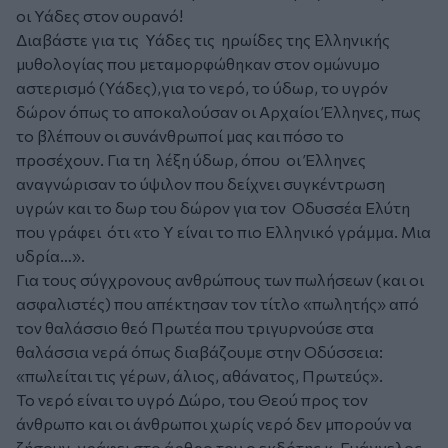
οι Υάδες στον ουρανό!
Διαβάστε για τις Υάδες τις ηρωίδες της Ελληνικής
μυθολογίας που μεταμορφώθηκαν στον ομώνυμο
αστερισμό (Υάδες),για το νερό, το ύδωρ, το υγρόν
δώρον όπως το αποκαλούσαν οι Αρχαίοι Έλληνες, πως
το βλέπουν οι συνάνθρωποί μας και πόσο το
προσέχουν. Για τη λέξη ύδωρ, όπου οι Έλληνες
αναγνώρισαν το ύψιλον που δείχνει συγκέντρωση
υγρών και το δωρ του δώρον για τον Οδυσσέα Ελύτη
που γράφει ότι «το Υ είναι το πιο Ελληνικό γράμμα. Μια
υδρία…».
Για τους σύγχρονους ανθρώπους των πωλήσεων (και οι
ασφαλιστές) που απέκτησαν τον τίτλο «πωλητής» από
τον θαλάσσιο θεό Πρωτέα που τριγυρνούσε στα
θαλάσσια νερά όπως διαβάζουμε στην Οδύσσεια:
«πωλείται τις γέρων, άλιος, αθάνατος, Πρωτεύς».
Το νερό είναι το υγρό Δώρο, του Θεού προς τον
άνθρωπο και οι άνθρωποι χωρίς νερό δεν μπορούν να
ζήσουν, γράφει στο άρθρο του ο εκδότης κ. Ευάγγελος