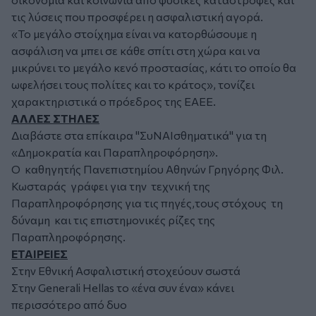
τις λύσεις που προσφέρει η ασφαλιστική αγορά.
«Το μεγάλο στοίχημα είναι να κατορθώσουμε η
ασφάλιση να μπει σε κάθε σπίτι στη χώρα και να
μικρύνει το μεγάλο κενό προστασίας, κάτι το οποίο θα
ωφελήσει τους πολίτες και το κράτος»,
τονίζει
χαρακτηριστικά ο πρόεδρος της ΕΑΕΕ.
ΑΛΛΕΣ ΣΤΗΛΕΣ
Διαβάστε στα επίκαιρα "ΣυΝΑΙσθηματικά" για τη
«Δημοκρατία και Παραπληροφόρηση».
Ο καθηγητής Πανεπιστημίου Αθηνών Γρηγόρης Φιλ.
Κωσταράς γράφει για την τεχνική της
Παραπληροφόρησης για τις πηγές,τους στόχους τη
δύναμη και τις επιστημονικές ρίζες της
Παραπληροφόρησης.
ΕΤΑΙΡΕΙΕΣ
Στην Εθνική Ασφαλιστική στοχεύουν σωστά
Στην Generali Hellas το «ένα συν ένα» κάνει
περισσότερο από δυο