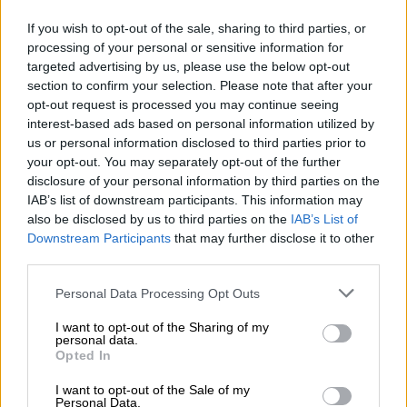
12:25
Allianz: Ισχυρές επιδόσεις στο α’ εξάμηνο του 2026 – Ο Oliver
If you wish to opt-out of the sale, sharing to third parties, or
Bäte συνδέει τα αποτελέσματα με το κλείσιμο του
processing of your personal or sensitive information for
«protection gap»
targeted advertising by us, please use the below opt-out
section to confirm your selection. Please note that after your
12:12
opt-out request is processed you may continue seeing
Οι αισθητήρες βλέπουν καλύτερα από τον άνθρωπο. Πάντα;
interest-based ads based on personal information utilized by
us or personal information disclosed to third parties prior to
11:01
your opt-out. You may separately opt-out of the further
Generali: Αποτελέσματα Α' Εξαμήνου - Εξαιρετική ανάπτυξη
disclosure of your personal information by third parties on the
στα Λειτουργικά και Προσαρμοσμένα Καθαρά Αποτελέσματα
IAB’s list of downstream participants. This information may
με συμβολή από όλες τις επιχειρηματικές δραστηριότητες
also be disclosed by us to third parties on the
IAB’s List of
Downstream Participants
that may further disclose it to other
10:28
third parties.
Ομαδικά Ασφαλιστικά προϊόντα Επαγγελματικής
Συνταξιοδότησης: Νέο πεδίο ανάπτυξης για ασφαλιστικές και
Personal Data Processing Opt Outs
ασφαλιστές
I want to opt-out of the Sharing of my
personal data.
09:23
Opted In
CrediaBank: Οικονομικά Αποτελέσματα A’ Εξαμήνου 2026 -
Υψηλοί ρυθμοί ανάπτυξης και νέα ρεκόρ επιδόσεων
I want to opt-out of the Sale of my
Personal Data.