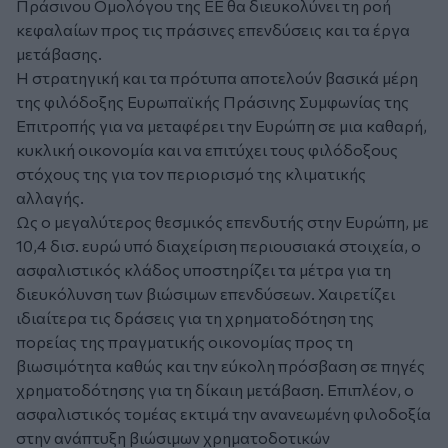
Πράσινου Ομολόγου της ΕΕ θα διευκολύνει τη ροή
κεφαλαίων προς τις πράσινες επενδύσεις και τα έργα
μετάβασης.
Η στρατηγική και τα πρότυπα αποτελούν βασικά μέρη
της φιλόδοξης Ευρωπαϊκής Πράσινης Συμφωνίας της
Επιτροπής για να μεταφέρει την Ευρώπη σε μια καθαρή,
κυκλική οικονομία και να επιτύχει τους φιλόδοξους
στόχους της για τον περιορισμό της κλιματικής
αλλαγής.
Ως ο μεγαλύτερος θεσμικός επενδυτής στην Ευρώπη, με
10,4 δισ. ευρώ υπό διαχείριση περιουσιακά στοιχεία, ο
ασφαλιστικός κλάδος υποστηρίζει τα μέτρα για τη
διευκόλυνση των βιώσιμων επενδύσεων. Χαιρετίζει
ιδιαίτερα τις δράσεις για τη χρηματοδότηση της
πορείας της πραγματικής οικονομίας προς τη
βιωσιμότητα καθώς και την εύκολη πρόσβαση σε πηγές
χρηματοδότησης για τη δίκαιη μετάβαση. Επιπλέον, ο
ασφαλιστικός τομέας εκτιμά την ανανεωμένη φιλοδοξία
στην ανάπτυξη βιώσιμων χρηματοδοτικών