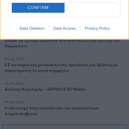
ελληνικές τράπεζες «πρωταθλήτριες» στα δάνεια, νέο deal
CONFIRM
Βαρδινογιάννη- Εξάρχου και ο διπλασιασμός των κερδών της
ΔΕΗ
Data Deletion
Data Access
Privacy Policy
05.08.2026
Randy Schekman, Νομπελίστας Ιατρικής: «Σε πέντε χρόνια
μπορεί να έχουμε θεραπεία που αναστέλλει την εξέλιξη του
Πάρκινσον»
05.08.2026
Ε.Ε και παράνομη μετανάστευση: προτάσεις και δράσεις με
παρονομαστή το κοινό συμφέρον
05.08.2026
Αντώνης Βουκλαρής - «ΕΡΡΙΚΟΣ ΝΤΥΝΑΝ»
05.08.2026
Η νέα εποχή στην εκπαίδευση των ασφαλιστικών
διαμεσολαβητών