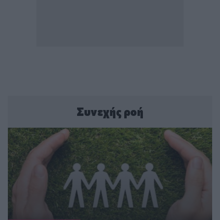
Συνεχής ροή