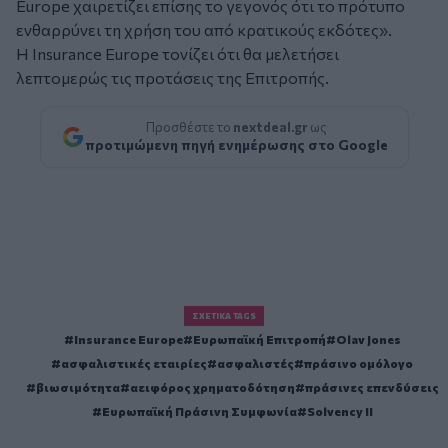
Europe χαιρετίζει επίσης το γεγονός ότι το πρότυπο
ενθαρρύνει τη χρήση του από κρατικούς εκδότες»
.
Η Insurance Europe τονίζει ότι θα μελετήσει
λεπτομερώς τις προτάσεις της Επιτροπής.
Προσθέστε το
nextdeal.gr
ως
προτιμώμενη πηγή ενημέρωσης στο Google
ΣΧΕΤΙΚΆ TAGS
Insurance Europe
Ευρωπαϊκή Επιτροπή
Olav Jones
ασφαλιστικές εταιρίες
ασφαλιστές
πράσινο ομόλογο
βιωσιμότητα
αειφόρος χρηματοδότηση
πράσινες επενδύσεις
Ευρωπαϊκή Πράσινη Συμφωνία
Solvency II