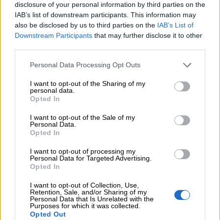
disclosure of your personal information by third parties on the
06.08.2026 - 13:30
IAB’s list of downstream participants. This information may
Όταν η επόμενη μέρα είναι στάχτη, τι θα πει ο Ασφαλιστικός
also be disclosed by us to third parties on the
IAB’s List of
Διαμεσολαβητής στον πελάτη κλάδου υγείας;
Downstream Participants
that may further disclose it to other
third parties.
06.08.2026 - 12:22
Kavita Patel - PhARMA Innovation Forum: Ένα στα πέντε
Personal Data Processing Opt Outs
καινοτόμα φάρμακα φτάνει τελικά στην Ελλάδα
I want to opt-out of the Sharing of my
personal data.
06.08.2026 - 11:37
Opted In
Μείωση ασφαλιστικών εισφορών ύψους 240 εκατ. ευρώ
ζητούν οι έμποροι από την Κυβέρνηση
I want to opt-out of the Sale of my
Personal Data.
Opted In
06.08.2026 - 10:45
Ευρώπη: Μπορεί η κλιματική αλλαγή να οδηγήσει σε
I want to opt-out of processing my
ενεργειακή κρίση;
Personal Data for Targeted Advertising.
Opted In
06.08.2026 - 09:15
I want to opt-out of Collection, Use,
Στέλιος Λιανός – INTERAMERICAN / Αθηναϊκή Γενική Κλινική
Retention, Sale, and/or Sharing of my
Personal Data that Is Unrelated with the
Purposes for which it was collected.
06.08.2026 - 08:40
Opted Out
Η γαλλική «ψήφος» στο «καλώδιο» και τα συμφέροντα, οι