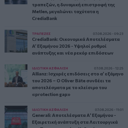
τραπεζών, η δυναμική επιστροφή της
Metlen, μεγαλώνει ταχύτατα η
CrediaBank
ΤΡAΠΕΖΕΣ
07.08.2026 - 09:23
CrediaBank: Οικονομικά Αποτελέσματα
A’ Εξαμήνου 2026 - Υψηλοί ρυθμοί
ανάπτυξης και νέα ρεκόρ επιδόσεων
ΙΔΙΩΤΙΚΗ ΑΣΦAΛΙΣΗ
07.08.2026 - 12:25
Allianz: Ισχυρές επιδόσεις στο α’ εξάμηνο
του 2026 – Ο Oliver Bäte συνδέει τα
αποτελέσματα με το κλείσιμο του
«protection gap»
ΙΔΙΩΤΙΚΗ ΑΣΦAΛΙΣΗ
07.08.2026 - 11:01
Generali: Αποτελέσματα Α' Εξαμήνου -
Εξαιρετική ανάπτυξη στα Λειτουργικά