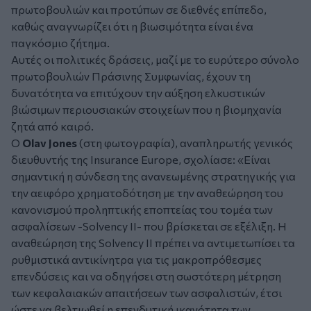
πρωτοβουλιών και προτύπων σε διεθνές επίπεδο,
καθώς αναγνωρίζει ότι η βιωσιμότητα είναι ένα
παγκόσμιο ζήτημα.
Αυτές οι πολιτικές δράσεις, μαζί με το ευρύτερο σύνολο
πρωτοβουλιών Πράσινης Συμφωνίας, έχουν τη
δυνατότητα να επιτύχουν την αύξηση ελκυστικών
βιώσιμων περιουσιακών στοιχείων που η βιομηχανία
ζητά από καιρό.
Ο
Olav Jones
(στη φωτογραφία), αναπληρωτής γενικός
διευθυντής της Insurance Europe, σχολίασε:
«Είναι
σημαντική η σύνδεση της ανανεωμένης στρατηγικής για
την αειφόρο χρηματοδότηση με την αναθεώρηση του
κανονισμού προληπτικής εποπτείας του τομέα των
ασφαλίσεων -Solvency II- που βρίσκεται σε εξέλιξη. Η
αναθεώρηση της Solvency II πρέπει να αντιμετωπίσει τα
ρυθμιστικά αντικίνητρα για τις μακροπρόθεσμες
επενδύσεις και να οδηγήσει στη σωστότερη μέτρηση
των κεφαλαιακών απαιτήσεων των ασφαλιστών, έτσι
ώστε να βελτιωθεί η επενδυτική ικανότητα των