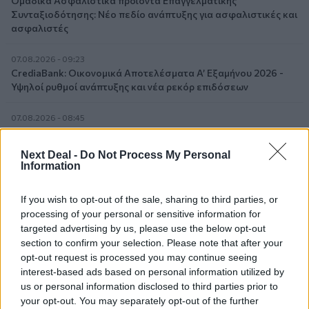
Ομαδικά Ασφαλιστικά προϊόντα Επαγγελματικής
Συνταξιοδότησης: Νέο πεδίο ανάπτυξης για ασφαλιστικές και
ασφαλιστές
07.08.2026 - 09:23
CrediaBank: Οικονομικά Αποτελέσματα A’ Εξαμήνου 2026 -
Υψηλοί ρυθμοί ανάπτυξης και νέα ρεκόρ επιδόσεων
07.08.2026 - 08:45
Στόχος για νέα δάνεια 15 δισ. το 2026, η «ακτινογραφία» της
κερδοφορίας των τραπεζών, η δυναμική επιστροφή της
Next Deal -
Do Not Process My Personal
Metlen, μεγαλώνει ταχύτατα η CrediaBank
Information
06.08.2026 - 22:39
If you wish to opt-out of the sale, sharing to third parties, or
10.000 φορές η διεθνής επιστημονική κοινότητα παρέπεμψε
processing of your personal or sensitive information for
στο έργο του – Ποιος είναι ο Έλληνας χειρουργός Χρήστος
targeted advertising by us, please use the below opt-out
Κοντοβουνήσιος
section to confirm your selection. Please note that after your
opt-out request is processed you may continue seeing
06.08.2026 - 14:55
interest-based ads based on personal information utilized by
Μιχάλης Τάτσης, Insurance & Healthcare Analyst, διευθυντής
us or personal information disclosed to third parties prior to
Επιχειρηματικής Ανάπτυξης Ομίλου HHG
your opt-out. You may separately opt-out of the further