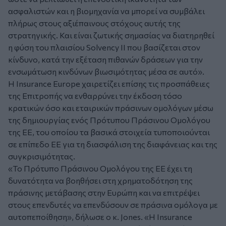
ασφαλιστών και η βιομηχανία να μπορεί να συμβάλει
πλήρως στους αξιέπαινους στόχους αυτής της
στρατηγικής. Και είναι ζωτικής σημασίας να διατηρηθεί
η φύση του πλαισίου Solvency II που βασίζεται στον
κίνδυνο, κατά την εξέταση πιθανών δράσεων για την
ενσωμάτωση κινδύνων βιωσιμότητας μέσα σε αυτό».
Η Insurance Europe χαιρετίζει επίσης τις προσπάθειες
της Επιτροπής να ενθαρρύνει την έκδοση τόσο
κρατικών όσο και εταιρικών πράσινων ομολόγων μέσω
της δημιουργίας ενός Πρότυπου Πράσινου Ομολόγου
της ΕΕ, του οποίου τα βασικά στοιχεία τυποποιούνται
σε επίπεδο ΕΕ για τη διασφάλιση της διαφάνειας και της
συγκρισιμότητας.
«Το Πρότυπο Πράσινου Ομολόγου της ΕΕ έχει τη
δυνατότητα να βοηθήσει στη χρηματοδότηση της
πράσινης μετάβασης στην Ευρώπη και να επιτρέψει
στους επενδυτές να επενδύσουν σε πράσινα ομόλογα με
αυτοπεποίθηση»
, δήλωσε ο κ. Jones.
«Η Insurance