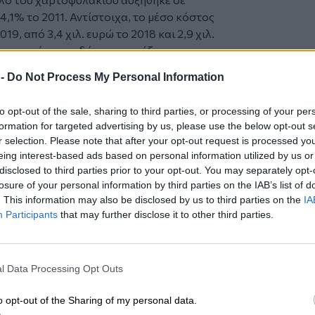
14,1% το 2011. Αντίστοιχα, το μέσο κόστος
019, από 3,4 χιλ. ευρώ το 2018 και 2,9 χιλ.
ο παραμέτρων οδήγησε σε αύξηση του
9% το 2019 (75,4% συνολικά από το
 -
Do Not Process My Personal Information
ν στο επίπεδο της ασφαλιστικής αγοράς,
to opt-out of the sale, sharing to third parties, or processing of your per
ονωμένων ασφαλιστικών προγραμμάτων που
formation for targeted advertising by us, please use the below opt-out s
άς, στη βάση των διαφορετικών
r selection. Please note that after your opt-out request is processed y
 παροχών, έκθεση στον κίνδυνο, ύψος
eing interest-based ads based on personal information utilized by us or
ο να διαφέρουν των γενικών δεικτών που
disclosed to third parties prior to your opt-out. You may separately opt-
losure of your personal information by third parties on the IAB’s list of
. This information may also be disclosed by us to third parties on the
IA
αι στον υπολογισμό του καθαρού κόστους
Participants
that may further disclose it to other third parties.
εται με βάση την έκθεση στον κίνδυνο ανά
l Data Processing Opt Outs
o opt-out of the Sharing of my personal data.