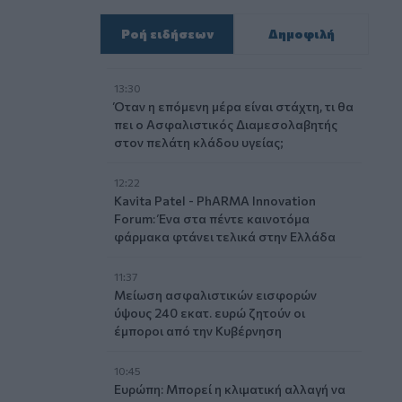
Ροή ειδήσεων
Δημοφιλή
13:30
Όταν η επόμενη μέρα είναι στάχτη, τι θα
πει ο Ασφαλιστικός Διαμεσολαβητής
στον πελάτη κλάδου υγείας;
12:22
Kavita Patel - PhARMA Innovation
Forum: Ένα στα πέντε καινοτόμα
φάρμακα φτάνει τελικά στην Ελλάδα
11:37
Μείωση ασφαλιστικών εισφορών
ύψους 240 εκατ. ευρώ ζητούν οι
έμποροι από την Κυβέρνηση
10:45
Ευρώπη: Μπορεί η κλιματική αλλαγή να