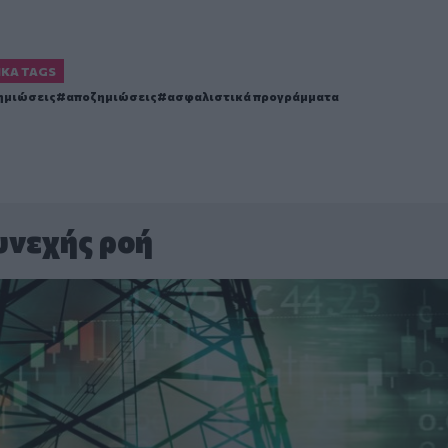
ΙΚΆ TAGS
ημιώσεις
αποζημιώσεις
ασφαλιστικά προγράμματα
υνεχής ροή