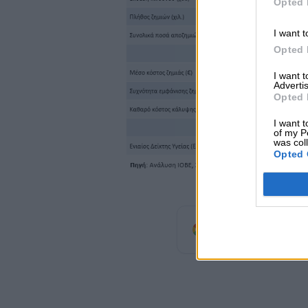
Opted 
I want t
Opted 
I want 
Advertis
Opted 
I want t
of my P
was col
Opted 
Προσθέστε
προτιμώμενη πηγή