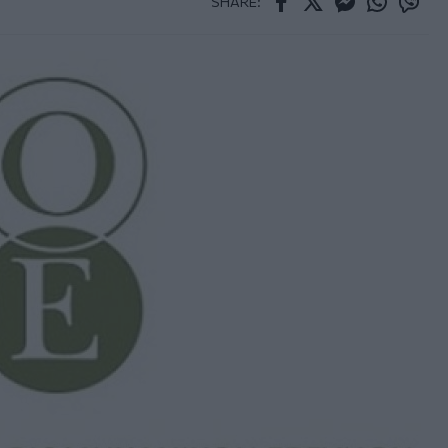
SHARE:
Facebook
Twitter
Messenger
Whatsapp
Viber