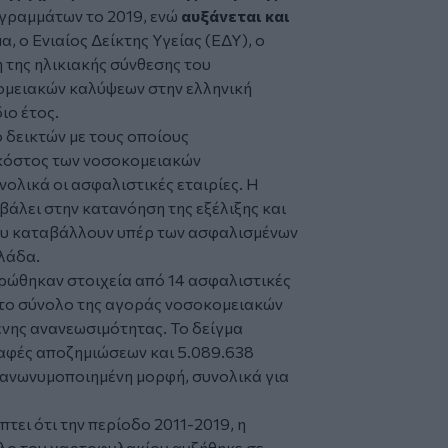
γραμμάτων το 2019, ενώ
αυξάνεται και
α, ο Ενιαίος Δείκτης Υγείας (ΕΔΥ), ο
η της ηλικιακής σύνθεσης του
μειακών καλύψεων στην ελληνική
ιο έτος.
 δεικτών με τους οποίους
κόστος των νοσοκομειακών
ολικά οι ασφαλιστικές εταιρίες. Η
άλει στην κατανόηση της εξέλιξης και
ου καταβάλλουν υπέρ των ασφαλισμένων
λλάδα.
τρώθηκαν στοιχεία από 14 ασφαλιστικές
ν το σύνολο της αγοράς νοσοκομειακών
ης ανανεωσιμότητας. Το δείγμα
αφές αποζημιώσεων και 5.089.638
 ανωνυμοποιημένη μορφή, συνολικά για
τει ότι την περίοδο 2011-2019, η
ολο του χαρτοφυλακίου αυξήθηκε σε