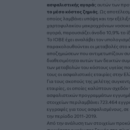
ασφαλιστικής αγορά
ς αυτών των προ
το μέσο κόστος ζημιάς
. Ως αποτέλεσμ
οποίος λαμβάνει υπόψη και την εξέλιξ
χαρτοφυλακίου μακροχρόνιων νοσοκο
αγορά, παρουσιάζει άνοδο 10,9% το ίδ
Το ΙΟΒΕ έχει αναλάβει τον υπολογισμό
παρακολουθούνται οι μεταβολές στο 
αποζημιώσεων που αντιμετωπίζουν συν
διαθεσιμότητα αυτών των δεικτών συμβ
των μεταβολών του κόστους υγείας π
τους οι ασφαλιστικές εταιρίες στην Ε
Για τους σκοπούς της μελέτης συγκεν
εταιρίες, οι οποίες καλύπτουν σχεδό
ασφαλιστικών προγραμμάτων εγγυημέν
στοιχείων περιλαμβάνει 723.464 εγγρ
εγγραφές για τους ασφαλισμένους, σε
την περίοδο 2011-2019.
Από την ανάλυση των στοιχείων προκύπ
συχνότητα εμφάνισης ζημιάς στο σύν