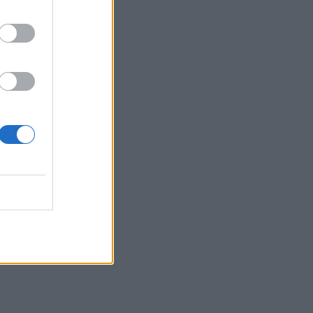
πυρκαγιές
04.08.2026 - 12:40
Τράπεζα Κύπρου: Ενισχυμένες κατά
31% οι ασφαλιστικές υπηρεσίες -
Κέρδη €252 εκατ. (+7%) και ROTE
18.8% στο εξάμηνο
04.08.2026 - 11:49
Σπύρος Γεωργαράς - «ΥΓΕΙΑ» /
Ερευνητικό και Θεραπευτικό Ινστιτούτο
ΟΦΘΑΛΜΟΣ
04.08.2026 - 11:46
10 βασικές συμβουλές για προστασία
μετά από πυρκαγιά