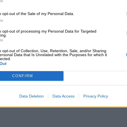
In
o opt-out of the Sale of my Personal Data.
In
to opt-out of processing my Personal Data for Targeted
ing.
In
o opt-out of Collection, Use, Retention, Sale, and/or Sharing
ersonal Data that Is Unrelated with the Purposes for which it
lected.
Out
CONFIRM
 το
nextdeal.gr
ως
Data Deletion
Data Access
Privacy Policy
 ενημέρωσης στο Google