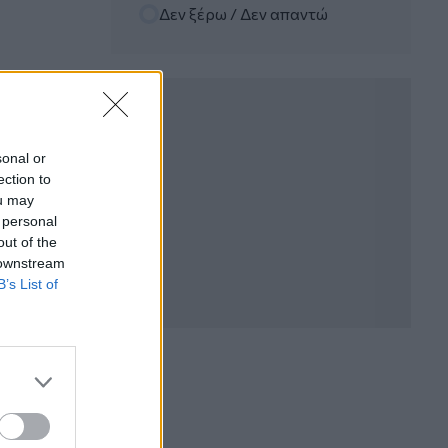
Δεν ξέρω / Δεν απαντώ
Η Ελλάδα που αντιστέκεται και επιμένει
να μην ασφαλίζεται!
05.08.2026 - 09:20
Καλοκαιρινό ταξίδι: Οι 8 συμβουλές που
αξίζει να δώσει κάθε ασφαλιστής
στους πελάτες του
sonal or
ection to
05.08.2026 - 08:51
ou may
Το εκλογικό «καμπανάκι» της Goldman
 personal
Sachs, η ισχυρή πιστωτική επέκταση
out of the
των ελληνικών τραπεζών, το «πάρτι»
 downstream
στις αγορές, οι «κρυμμένες» αξίες της
B’s List of
ΓΕΚ ΤΕΡΝΑ
05.08.2026 - 08:37
Ιωάννης Μπολέτης – ΩΝΑΣΕΙΟ
04.08.2026 - 15:33
ERGO Hellas: Μέτρα στήριξης για τους
πληγέντες ασφαλισμένους της από τις