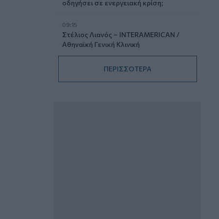
οδηγήσει σε ενεργειακή κρίση;
09:15
Στέλιος Λιανός – INTERAMERICAN /
Αθηναϊκή Γενική Κλινική
08:40
ΠΕΡΙΣΣΟΤΕΡΑ
Η γαλλική «ψήφος» στο «καλώδιο» και
τα συμφέροντα, οι ελληνικές τράπεζες
«πρωταθλήτριες» στα δάνεια, νέο deal
Βαρδινογιάννη- Εξάρχου και ο
διπλασιασμός των κερδών της ΔΕΗ
05.08.2026 - 13:37
Randy Schekman, Νομπελίστας Ιατρικής:
«Σε πέντε χρόνια μπορεί να έχουμε
θεραπεία που αναστέλλει την εξέλιξη
του Πάρκινσον»
05.08.2026 - 12:33
Ε.Ε και παράνομη μετανάστευση:
προτάσεις και δράσεις με παρονομαστή