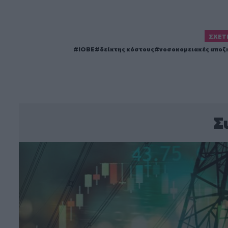
ΣΧΕΤ
ΙΟΒΕ
δείκτης κόστους
νοσοκομειακές αποζ
Σ