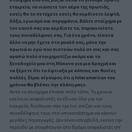
εταιρεία, να νιώσετε τον αέρα της πρωτιάς,
εσείς θα το πετύχετε εσείς θα κερδίσετε λεφτά,
δόξα, εγωισμό και περηφάνια. Βάλτε στοίχημα με
τον εαυτό σας και κερδίστε το, παρακινείστε
τους συναδέλφους σας. Για ένα χρόνο, τίποτα
άλλο να μην έχετε στο μυαλό σας, μόνο την
πρωτιά κι εγώ που πιστεύω πολύ σε σας και σας
αγαπώ πολύ στοιχηματίζω ακόμα και το
ξενοδοχείο μου στη Μύκονο για μια δραχμή και
να ξέρετε ότι το έφτιαξα με κόπους και θυσίες
πολλές. Είμαι σίγουρος ότι η Interamerican του
χρόνου θα βλέπει την πλάτη μας».
Αυτό το στοίχημα έπιασε πολύ τόπο. Τη χρονιά
εκείνη οι ασφαλιστές τα έδιναν όλα για την
εταιρεία, δούλευαν σαν τρελοί, πίεζαν και τους
συναδέλφους τους στο υποκατάστημα να κάνουν
μεγάλες παραγωγές. Δεν είναι υπερβολή, εκείνη την
περίοδο με σταμάταγαν στο δρόμο ασφαλιστές απ’