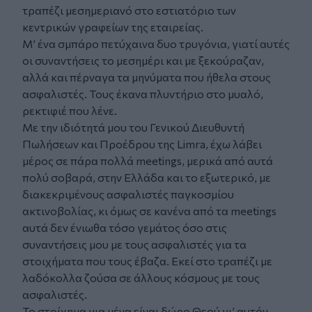
τραπέζι μεσημεριανό στο εστιατόριο των
κεντρικών γραφείων της εταιρείας.
Μ’ ένα σμπάρο πετύχαινα δυο τρυγόνια, γιατί αυτές
οι συναντήσεις το μεσημέρι και με ξεκούραζαν,
αλλά και πέρναγα τα μηνύματα που ήθελα στους
ασφαλιστές. Τους έκανα πλυντήριο στο μυαλό,
ρεκτιφιέ που λένε.
Με την ιδιότητά μου του Γενικού Διευθυντή
Πωλήσεων και Προέδρου της Limra, έχω λάβει
μέρος σε πάρα πολλά meetings, μερικά από αυτά
πολύ σοβαρά, στην Ελλάδα και το εξωτερικό, με
διακεκριμένους ασφαλιστές παγκοσμίου
ακτινοβολίας, κι όμως σε κανένα από τα meetings
αυτά δεν ένιωθα τόσο γεμάτος όσο στις
συναντήσεις μου με τους ασφαλιστές για τα
στοιχήματα που τους έβαζα. Εκεί στο τραπέζι με
λαδόκολλα ζούσα σε άλλους κόσμους με τους
ασφαλιστές.
Το στοίχημα για μένα είναι δώρο Θεού γι’ αυτόν