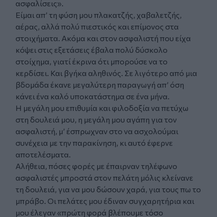
ασφαλίσεις».
Είμαι απ’ τη φύση μου πλακατζής, χαβαλετζής,
αέρας, αλλά πολύ πιεστικός και επίμονος στα
στοιχήματα. Ακόμα και στον ασφαλιστή που είχα
κόψει στις εξετάσεις έβαλα πολύ δύσκολο
στοίχημα, γιατί έκρινα ότι μπορούσε να το
κερδίσει. Και βγήκα αληθινός. Σε λιγότερο από μια
βδομάδα έκανε μεγαλύτερη παραγωγή απ’ όση
κάνει ένα καλό υποκατάστημα σε ένα μήνα.
Η μεγάλη μου επιθυμία και φιλοδοξία να πετύχω
στη δουλειά μου, η μεγάλη μου αγάπη για τον
ασφαλιστή, μ’ έσπρωχναν στο να ασχολούμαι
συνέχεια με την παρακίνηση, κι αυτό έφερνε
αποτελέσματα.
Αλήθεια, πόσες φορές με έπαιρναν τηλέφωνο
ασφαλιστές μπροστά στον πελάτη μόλις κλείνανε
τη δουλειά, για να μου δώσουν χαρά, για τους πω το
μπράβο. Οι πελάτες μου έδιναν συγχαρητήρια και
μου έλεγαν «πρώτη φορά βλέπουμε τόσο