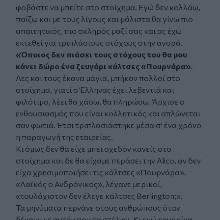
φοβάστε να μπείτε στο στοίχημα. Εγώ δεν κολλάω,
παίζω και με τους λίγους και μάλιστα θα γίνω πιο
απαιτητικός, πιο σκληρός μαζί σας και ας έχω
εκτεθεί για τριπλάσιους στόχους στην αγορά.
«Όποιος δεν πιάσει τους στόχους του θα μου
κάνει δώρο ένα ζευγάρι κάλτσες «Πουρνάρα».
Λες και τους έκανα μάγια, μπήκαν πολλοί στο
στοίχημα, γιατί ο Έλληνας έχει λεβεντιά και
φιλότιμο, λέει θα χάσω, θα πληρώσω. Άρχισε ο
ενθουσιασμός που είναι κολλητικός και απλώνεται
σαν φωτιά. Έτσι τριπλασιάστηκε μέσα σ’ ένα χρόνο
η παραγωγή της εταιρείας.
Κι όμως δεν θα είχε μπει σχεδόν κανείς στο
στοίχημα και δε θα είχαμε περάσει την Alico, αν δεν
είχα χρησιμοποιήσει τις κάλτσες «Πουρνάρα».
«Λαϊκός ο Ανδρόνικος», λέγανε μερικοί,
«τουλάχιστον δεν έλεγε κάλτσες Berlington;».
Τα μηνύματα περνάνε στους ανθρώπους όταν
δένουν με αυτόν που τα στέλνει. Κι εγώ τους είχα