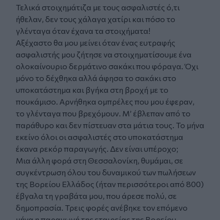
Τελικά στοιχημάτιζα με τους ασφαλιστές ό,τι
ήθελαν, δεν τους χάλαγα χατίρι και πόσο το
γλένταγα όταν έχανα τα στοιχήματα!
Αξέχαστο θα μου μείνει όταν ένας ευτραφής
ασφαλιστής μου ζήτησε να στοιχηματίσουμε ένα
ολοκαίνουριο δερμάτινο σακάκι που φόραγα. Όχι
μόνο το δέχθηκα αλλά άφησα το σακάκι στο
υποκατάστημα και βγήκα στη βροχή με το
πουκάμισο. Αρνήθηκα ομπρέλες που μου έφεραν,
το γλένταγα που βρεχόμουν. Μ’ έβλεπαν από το
παράθυρο και δεν πίστευαν στα μάτια τους. Το μήνα
εκείνο όλοι οι ασφαλιστές στο υποκατάστημα
έκανα ρεκόρ παραγωγής. Δεν είναι υπέροχο;
Μια άλλη φορά στη Θεσσαλονίκη, θυμάμαι, σε
συγκέντρωση όλου του δυναμικού των πωλήσεων
της Βορείου Ελλάδος (ήταν περισσότεροι από 800)
έβγαλα τη γραβάτα μου, που άρεσε πολύ, σε
δημοπρασία. Τρεις φορές ανέβηκε τον επόμενο
μήνα η παραγωγή της εταιρείας της Βορείου