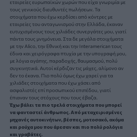
εταιρείες ευρωπαϊκών χωρών που είχα γνωριμία με
τους γενικούς διευθυντές πωλήσεων. Τα
στοιχήματα που έχω κερδίσει από κόντρες με
εταιρείες του ανταγωνισμού στην Ελλάδα, έκαναν
ευτυχισμένους τους χιλιάδες συνεργάτες μου, γιατί
πάντα τους μνημόνευα. Στα δε μεγάλα στοιχήματα
με την Alico, την Εθνική και την Interamerican τους
έδινα και χειρόγραφα πτυχία με την υπογραφή μου,
με λόγια αγάπης, παραδοχής, θαυμασμού, πολύ
συγκινητικά. Αυτοί κέρδιζαν τις μάχες, αλίμονο αν
δεν το έκανα. Πιο πολύ όμως έχω χαρεί για τα
χιλιάδες στοιχήματα που έχω χάσει από
ασφαλιστές επί προσωπικού επιπέδου, γιατί
έπιαναν τους στόχους που τους έβαζα.
Έχω βάλει τα πιο τρελά στοιχήματα που μπορεί
να φανταστεί άνθρωπος. Από μεταχειρισμένες
μηχανές αυτοκινήτων, βέσπες, μοτοσακό, ακόμα
και ρούχα μου που άρεσαν και πιο πολύ ρολόγια
και γραβάτες.