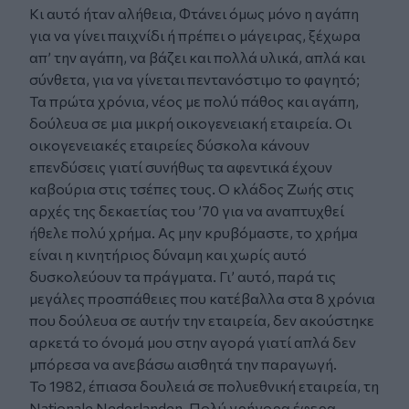
Κι αυτό ήταν αλήθεια, Φτάνει όμως μόνο η αγάπη
για να γίνει παιχνίδι ή πρέπει ο μάγειρας, ξέχωρα
απ’ την αγάπη, να βάζει και πολλά υλικά, απλά και
σύνθετα, για να γίνεται πεντανόστιμο το φαγητό;
Τα πρώτα χρόνια, νέος με πολύ πάθος και αγάπη,
δούλευα σε μια μικρή οικογενειακή εταιρεία. Οι
οικογενειακές εταιρείες δύσκολα κάνουν
επενδύσεις γιατί συνήθως τα αφεντικά έχουν
καβούρια στις τσέπες τους. Ο κλάδος Ζωής στις
αρχές της δεκαετίας του ’70 για να αναπτυχθεί
ήθελε πολύ χρήμα. Ας μην κρυβόμαστε, το χρήμα
είναι η κινητήριος δύναμη και χωρίς αυτό
δυσκολεύουν τα πράγματα. Γι’ αυτό, παρά τις
μεγάλες προσπάθειες που κατέβαλλα στα 8 χρόνια
που δούλευα σε αυτήν την εταιρεία, δεν ακούστηκε
αρκετά το όνομά μου στην αγορά γιατί απλά δεν
μπόρεσα να ανεβάσω αισθητά την παραγωγή.
Το 1982, έπιασα δουλειά σε πολυεθνική εταιρεία, τη
Nationale Nederlanden. Πολύ γρήγορα έφερα