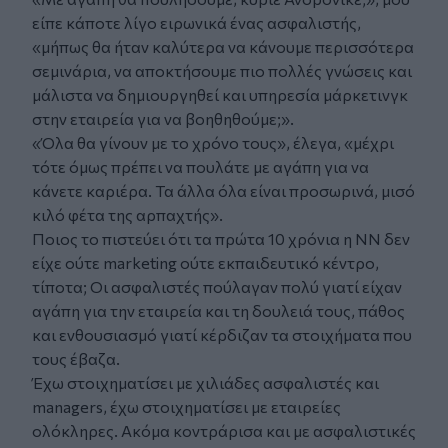
είπε κάποτε λίγο ειρωνικά ένας ασφαλιστής,
«μήπως θα ήταν καλύτερα να κάνουμε περισσότερα
σεμινάρια, να αποκτήσουμε πιο πολλές γνώσεις και
μάλιστα να δημιουργηθεί και υπηρεσία μάρκετινγκ
στην εταιρεία για να βοηθηθούμε;».
«Όλα θα γίνουν με το χρόνο τους», έλεγα, «μέχρι
τότε όμως πρέπει να πουλάτε με αγάπη για να
κάνετε καριέρα. Τα άλλα όλα είναι προσωρινά, μισό
κιλό φέτα της αρπαχτής».
Ποιος το πιστεύει ότι τα πρώτα 10 χρόνια η ΝΝ δεν
είχε ούτε marketing ούτε εκπαιδευτικό κέντρο,
τίποτα; Οι ασφαλιστές πούλαγαν πολύ γιατί είχαν
αγάπη για την εταιρεία και τη δουλειά τους, πάθος
και ενθουσιασμό γιατί κέρδιζαν τα στοιχήματα που
τους έβαζα.
Έχω στοιχηματίσει με χιλιάδες ασφαλιστές και
managers, έχω στοιχηματίσει με εταιρείες
ολόκληρες. Ακόμα κοντράρισα και με ασφαλιστικές