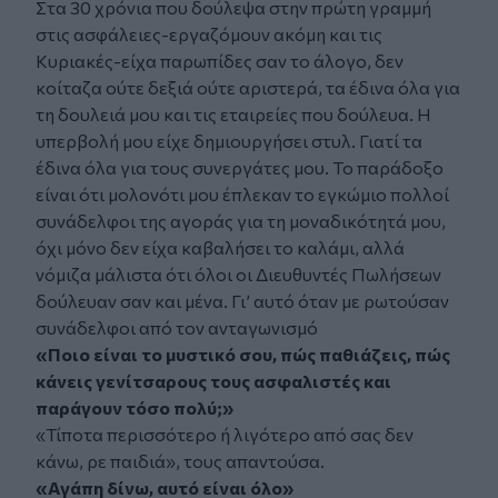
Στα 30 χρόνια που δούλεψα στην πρώτη γραμμή
στις ασφάλειες-εργαζόμουν ακόμη και τις
Κυριακές-είχα παρωπίδες σαν το άλογο, δεν
κοίταζα ούτε δεξιά ούτε αριστερά, τα έδινα όλα για
τη δουλειά μου και τις εταιρείες που δούλευα. Η
υπερβολή μου είχε δημιουργήσει στυλ. Γιατί τα
έδινα όλα για τους συνεργάτες μου. Το παράδοξο
είναι ότι μολονότι μου έπλεκαν το εγκώμιο πολλοί
συνάδελφοι της αγοράς για τη μοναδικότητά μου,
όχι μόνο δεν είχα καβαλήσει το καλάμι, αλλά
νόμιζα μάλιστα ότι όλοι οι Διευθυντές Πωλήσεων
δούλευαν σαν και μένα. Γι’ αυτό όταν με ρωτούσαν
συνάδελφοι από τον ανταγωνισμό
«Ποιο είναι το μυστικό σου, πώς παθιάζεις, πώς
κάνεις γενίτσαρους τους ασφαλιστές και
παράγουν τόσο πολύ;»
«Τίποτα περισσότερο ή λιγότερο από σας δεν
κάνω, ρε παιδιά», τους απαντούσα.
«Αγάπη δίνω, αυτό είναι όλο»