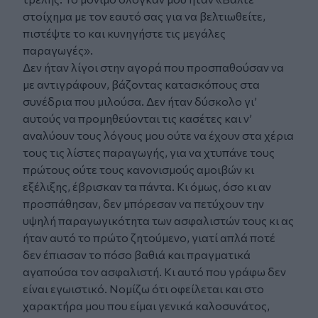
στοίχημα με τον εαυτό σας για να βελτιωθείτε,
πιστέψτε το και κυνηγήστε τις μεγάλες
παραγωγές».
Δεν ήταν λίγοι στην αγορά που προσπαθούσαν να
με αντιγράφουν, βάζοντας κατασκόπους στα
συνέδρια που μιλούσα. Δεν ήταν δύσκολο γι’
αυτούς να προμηθεύονται τις κασέτες και ν’
αναλύουν τους λόγους μου ούτε να έχουν στα χέρια
τους τις λίστες παραγωγής, για να χτυπάνε τους
πρώτους ούτε τους κανονισμούς αμοιβών κι
εξέλιξης, έβρισκαν τα πάντα. Κι όμως, όσο κι αν
προσπάθησαν, δεν μπόρεσαν να πετύχουν την
υψηλή παραγωγικότητα των ασφαλιστών τους κι ας
ήταν αυτό το πρώτο ζητούμενο, γιατί απλά ποτέ
δεν έπιασαν το πόσο βαθιά και πραγματικά
αγαπούσα τον ασφαλιστή. Κι αυτό που γράφω δεν
είναι εγωιστικό. Νομίζω ότι οφείλεται και στο
χαρακτήρα μου που είμαι γενικά καλοσυνάτος,