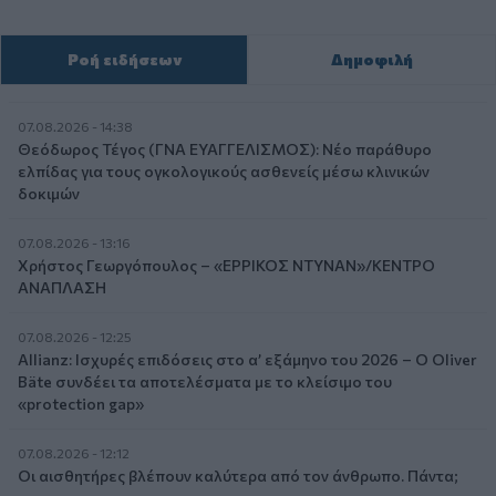
Ροή ειδήσεων
Δημοφιλή
07.08.2026 - 14:38
Θεόδωρος Τέγος (ΓΝΑ ΕΥΑΓΓΕΛΙΣΜΟΣ): Νέο παράθυρο
ελπίδας για τους ογκολογικούς ασθενείς μέσω κλινικών
δοκιμών
07.08.2026 - 13:16
Χρήστος Γεωργόπουλος – «ΕΡΡΙΚΟΣ ΝΤΥΝΑΝ»/ΚΕΝΤΡΟ
ΑΝΑΠΛΑΣΗ
07.08.2026 - 12:25
Allianz: Ισχυρές επιδόσεις στο α’ εξάμηνο του 2026 – Ο Oliver
Bäte συνδέει τα αποτελέσματα με το κλείσιμο του
«protection gap»
07.08.2026 - 12:12
Οι αισθητήρες βλέπουν καλύτερα από τον άνθρωπο. Πάντα;