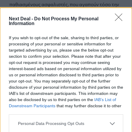
παθιασμένους ασφαλιστές, που αγαπούν τόσο την
εταιρεία τους και πιο πολύ εσάς».
«Το στοίχημα πρέπει να μπει στη ζωή σας, για
Next Deal -
Do Not Process My Personal
Information
κάθε δραστηριότητά σας, ακόμα και για τους
έρωτές σας», έλεγα στους ασφαλιστές.
If you wish to opt-out of the sale, sharing to third parties, or
Το μόνιμο στοίχημα που πρέπει όλοι να βάζετε,
processing of your personal or sensitive information for
είναι η προσωπική σας βελτίωση και όταν αυτό
targeted advertising by us, please use the below opt-out
αρχίσει να δουλεύει θα δείτε τι συγκινήσεις θα
section to confirm your selection. Please note that after your
εισπράξετε από αυτή τη δουλειά που ούτε στα
opt-out request is processed you may continue seeing
καλύτερά σας όνειρα δεν έχετε δει.
interest-based ads based on personal information utilized by
Μόνο έτσι θα κάνετε παραγωγές άπιαστες, θα
us or personal information disclosed to third parties prior to
your opt-out. You may separately opt-out of the further
γίνετε αστέρια, πρώτοι, ξεχωριστοί,
disclosure of your personal information by third parties on the
ασφαλισταράδες. Θα ζήσετε μια ωραία ζωή, με
IAB’s list of downstream participants. This information may
συγκινήσεις όχι απλά επιβίωση, με χρήμα, με
also be disclosed by us to third parties on the
IAB’s List of
διακρίσεις, με αναγνώριση και χειροκρότημα. Κι
Downstream Participants
that may further disclose it to other
όλα αυτά και περισσότερο το χειροκρότημα και το
third parties.
μπράβο όλοι το έχουμε ανάγκη, όταν μάλιστα με τη
Personal Data Processing Opt Outs
δουλειά μας γινόμαστε χρήσιμοι στους
συνανθρώπους μας.