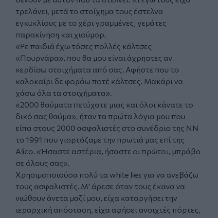
τρελάνει, μετά το στοίχημα τους έστελνα
εγκυκλίους με το χέρι γραμμένες, γεμάτες
παρακίνηση και χιούμορ.
«Ρε παιδιά έχω τόσες πολλές κάλτσες
«Πουρνάρα», που θα μου είναι άχρηστες αν
κερδίσω στοιχήματα από σας. Αφήστε που το
καλοκαίρι δε φοράω ποτέ κάλτσες. Μακάρι να
χάσω όλα τα στοιχήματα».
«2000 θαύματα πετύχατε μιας και όλοι κάνατε το
δικό σας θαύμα», ήταν τα πρώτα λόγια μου που
είπα στους 2000 ασφαλιστές στο συνέδριο της ΝΝ
το 1991 που γιορτάζαμε την πρωτιά μας επί της
Alico. «Ήσαστε αστέρια, ήσαστε οι πρώτοι, μπράβο
σε όλους σας».
Χρησιμοποιούσα πολύ τα white lies για να ανεβάζω
τους ασφαλιστές. Μ’ άρεσε όταν τους έκανα να
νιώθουν άνετα μαζί μου, είχα καταργήσει την
ιεραρχική απόσταση, είχα αφήσει ανοιχτές πόρτες,