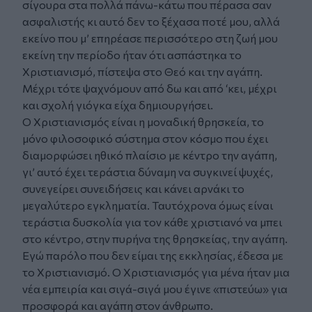
σίγουρα στα πολλά πάνω-κάτω που πέρασα σαν
ασφαλιστής κι αυτό δεν το ξέχασα ποτέ μου, αλλά
εκείνο που μ’ επηρέασε περισσότερο στη ζωή μου
εκείνη την περίοδο ήταν ότι ασπάστηκα το
Χριστιανισμό, πίστεψα στο Θεό και την αγάπη.
Μέχρι τότε ψαχνόμουν από δω και από ‘κει, μέχρι
και σχολή γιόγκα είχα δημιουργήσει.
Ο Χριστιανισμός είναι η μοναδική θρησκεία, το
μόνο φιλοσοφικό σύστημα στον κόσμο που έχει
διαμορφώσει ηθικό πλαίσιο με κέντρο την αγάπη,
γι’ αυτό έχει τεράστια δύναμη να συγκινεί ψυχές,
συνεγείρει συνειδήσεις και κάνει αρνάκι το
μεγαλύτερο εγκληματία. Ταυτόχρονα όμως είναι
τεράστια δυσκολία για τον κάθε χριστιανό να μπει
στο κέντρο, στην πυρήνα της θρησκείας, την αγάπη.
Εγώ παρόλο που δεν είμαι της εκκλησίας, έδεσα με
το Χριστιανισμό. Ο Χριστιανισμός για μένα ήταν μια
νέα εμπειρία και σιγά-σιγά μου έγινε «πιστεύω» για
προσφορά και αγάπη στον άνθρωπο.