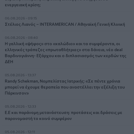
ενεργειακή κρίση;
06.08.2026 - 09:15
Στέλιος Λιανός – INTERAMERICAN / Αθηναϊκή Γενική Κλινική
06.08.2026 - 08:40
Η γαλλική «ψήφος» στο «καλώδιο» και τα συμφέροντα, οι
ελληνικές τράπεζες «πρωταθλήτριες» στα δάνεια, νέο deal
Βαρδινογιάννη- Εξάρχου και ο διπλασιασμός των κερδών της
ΔΕΗ
05.08.2026 - 13:37
Randy Schekman, Νομπελίστας Ιατρικής: «Σε πέντε χρόνια
μπορεί να έχουμε θεραπεία που αναστέλλει την εξέλιξη του
Πάρκινσον»
05.08.2026 - 12:33
Ε.Ε και παράνομη μετανάστευση: προτάσεις και δράσεις με
παρονομαστή το κοινό συμφέρον
05.08.2026 - 12:11