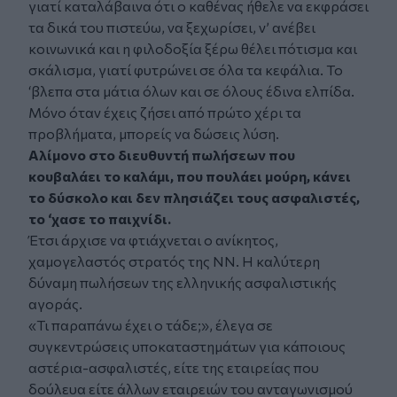
γιατί καταλάβαινα ότι ο καθένας ήθελε να εκφράσει
τα δικά του πιστεύω, να ξεχωρίσει, ν’ ανέβει
κοινωνικά και η φιλοδοξία ξέρω θέλει πότισμα και
σκάλισμα, γιατί φυτρώνει σε όλα τα κεφάλια. Το
‘βλεπα στα μάτια όλων και σε όλους έδινα ελπίδα.
Μόνο όταν έχεις ζήσει από πρώτο χέρι τα
προβλήματα, μπορείς να δώσεις λύση.
Αλίμονο στο διευθυντή πωλήσεων που
κουβαλάει το καλάμι, που πουλάει μούρη, κάνει
το δύσκολο και δεν πλησιάζει τους ασφαλιστές,
το ‘χασε το παιχνίδι.
Έτσι άρχισε να φτιάχνεται ο ανίκητος,
χαμογελαστός στρατός της ΝΝ. Η καλύτερη
δύναμη πωλήσεων της ελληνικής ασφαλιστικής
αγοράς.
«Τι παραπάνω έχει ο τάδε;», έλεγα σε
συγκεντρώσεις υποκαταστημάτων για κάποιους
αστέρια-ασφαλιστές, είτε της εταιρείας που
δούλευα είτε άλλων εταιρειών του ανταγωνισμού