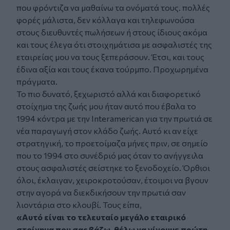
που φρόντιζα να μαθαίνω τα ονόματά τους. πολλές
φορές μάλιστα, δεν κόλλαγα και τηλεφωνούσα
στους διευθυντές πωλήσεων ή στους ίδιους ακόμα
και τους έλεγα ότι στοιχημάτισα με ασφαλιστές της
εταιρείας μου να τους ξεπεράσουν. Έτσι, και τους
έδινα αξία και τους έκανα τούρμπο. Προχωρημένα
πράγματα.
Το πιο δυνατό, ξεχωριστό αλλά και διαφορετικό
στοίχημα της ζωής μου ήταν αυτό που έβαλα το
1994 κόντρα με την Interamerican για την πρωτιά σε
νέα παραγωγή στον κλάδο ζωής. Αυτό κι αν είχε
στρατηγική, το προετοίμαζα μήνες πριν, σε σημείο
που το 1994 στο συνέδριό μας όταν το ανήγγειλα
στους ασφαλιστές σείστηκε το ξενοδοχείο. Όρθιοι
όλοι, έκλαιγαν, χειροκροτούσαν, έτοιμοι να βγουν
στην αγορά να διεκδικήσουν την πρωτιά σαν
λιοντάρια στο κλουβί. Τους είπα,
«Αυτό είναι το τελευταίο μεγάλο εταιρικό
στοίχημα που σας βάζω, θέλω να γίνουμε πρώτη