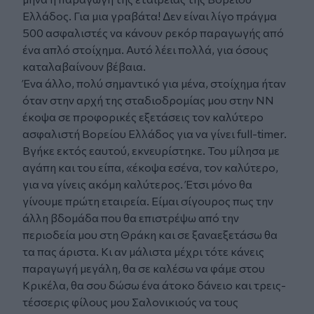
Ελλάδος. Για μια γραβάτα! Δεν είναι λίγο πράγμα
500 ασφαλιστές να κάνουν ρεκόρ παραγωγής από
ένα απλό στοίχημα. Αυτό λέει πολλά, για όσους
καταλαβαίνουν βέβαια.
Ένα άλλο, πολύ σημαντικό για μένα, στοίχημα ήταν
όταν στην αρχή της σταδιοδρομίας μου στην ΝΝ
έκοψα σε προφορικές εξετάσεις τον καλύτερο
ασφαλιστή Βορείου Ελλάδος για να γίνει full-timer.
Βγήκε εκτός εαυτού, εκνευρίστηκε. Του μίλησα με
αγάπη και του είπα, «έκοψα εσένα, τον καλύτερο,
για να γίνεις ακόμη καλύτερος. Έτσι μόνο θα
γίνουμε πρώτη εταιρεία. Είμαι σίγουρος πως την
άλλη βδομάδα που θα επιστρέψω από την
περιοδεία μου στη Θράκη και σε ξαναεξετάσω θα
τα πας άριστα. Κι αν μάλιστα μέχρι τότε κάνεις
παραγωγή μεγάλη, θα σε καλέσω να φάμε στου
Κρικέλα, θα σου δώσω ένα άτοκο δάνειο και τρεις-
τέσσερις φίλους μου Σαλονικιούς να τους