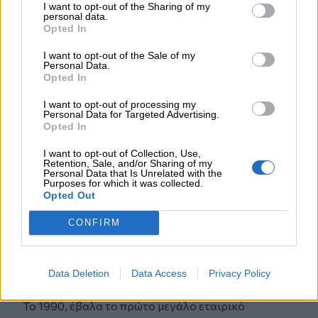
I want to opt-out of the Sharing of my
«Πρέπει λοιπόν να βάλετε στόχο και όραμα, να
personal data.
Opted In
γίνετε ηγέτες σε ένα χαρτοφυλάκιο από
ευχαριστημένους πελάτες. Θέλει αγώνα αυτό,
I want to opt-out of the Sale of my
Personal Data.
κάθε στιγμή, κάθε ώρα, κάθε μέρα αλλά αξίζει
Opted In
τον κόπο»
«Πολλές φορές στο δρόμο σας θα συναντάτε
I want to opt-out of processing my
Personal Data for Targeted Advertising.
εμπόδιο, θα πέφτετε, αλλά πάντα να θυμάστε ότι
Opted In
όπως κάθε πρωί ο ήλιος ανατέλλει και κάθε βράδυ
δύει, έτσι και το μυαλό του ανθρώπου έχει
I want to opt-out of Collection, Use,
Retention, Sale, and/or Sharing of my
σκαμπανεβάσματα καλής και κακής ψυχολογίας. Κι
Personal Data that Is Unrelated with the
Purposes for which it was collected.
ό,τι έχει σχέση με την κακή ψυχολογία πρέπει να το
Opted Out
διώχνετε ελέγχοντας τα συναισθήματά σας. Όταν
μάθετε να αυτοπαρακινείστε, κι αυτό θα το
CONFIRM
καταφέρετε αν κοιτάζεστε κάθε πρωί στον
καθρέφτη και μπαλανσάρετε το μυαλό σας με ένα
κατσαβιδάκι για να δουλεύει, τότε μόνο θ’ αλλάξει
Data Deletion
Data Access
Privacy Policy
η ζωή σας γιατί απλά θα σκέφτεστε θετικά».
Το 1990, έβαλα το πρώτο μεγάλο εταιρικό