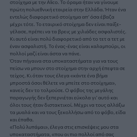
στοίχημα με την Alico. Το όραμα ήταν να γίνουμε
πρώτη πολυεθνική εταιρεία στην Ελλάδα. Ήταν ένα
εντελώς διαφορετικό στοίχημα απ’ όσα έβαζα
μέχρι τότε. Το εταιρικό στοίχημα δεν είναι παίξε-
γέλασε, πρέπει να τα βρεις με χιλιάδες ασφαλιστές.
Κι αυτό είναι πολύ διαφορετικό από το τετ α τετ με
έναν ασφαλιστή. Το ένας-ένας είναι καλαμπούρι, οι
πολλοί μαζί είναι άστα να πάνε.
Όταν πήγαινα στα υποκαταστήματα για να τους
πείσω να μπουν στο στοίχημα στην αρχή έπεφτα σε
τείχος. Κι όταν τους έλεγα «κάντε ένα βήμα
μπροστά όσοι θέλετε να μπείτε στο στοίχημα»,
κανείς δεν το τολμούσε. Ο φόβος της μεγάλης
παραγωγής δεν ξεπερνιέται εύκολα γι’ αυτό και
όλοι τους ήταν διστακτικοί. Μέχρι να τους αλλάξω
τα μυαλά και να τους ξεκολλήσω από το φόβο, είδα
και έπαθα.
«Πολύ λυπάμαι», έλεγα στις επισκέψεις μου στα
υποκαταστήματα, «που οι πιο πολλοί από σας