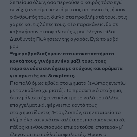
Σε πείσμα όλων, όσο περνούσε ο καιρός τόσο εγώ
συνέχιζα να είμαι κοντά με τους ασφαλιστές, ήμουν
ο άνθρωπός τους, δίπλα στα προβλήματά τους, στις
χαρές και τις λύπες τους. «Το παρακάνεις, θα σε
καβαλήσουν οι ασφαλιστές», μου έλεγαν φίλοι
Διευθυντές Πωλήσεων της αγοράς. Εγώ το χαβά
μου.
Ξημεροβραδιαζόμουν στα υποκαταστήματα
κοντά τους, γινόμουν ένα μαζί τους, τους
παρακινούσα συνέχεια με στόχους και οράματα
για πρωτιές και διακρίσεις.
Πιο πολύ όμως έβαζα στοιχήματα (ενώπιος ενωπίω
με τον καθένα χωριστά). Το προσωπικό στοίχημα,
όταν μάλιστα έχει να κάνει με το καλό του άλλου
επαγγελματικά, φέρνει πιο κοντά τους
στοιχηματίζοντες. Έτσι, λοιπόν, στην εταιρεία το
κλίμα όλο και γινόταν καλύτερο, πιο οικογενειακό,
πάθος κι ενθουσιασμός επικρατούσε, «πατέρα» μ’
έλεγαν οι πιο πολλοί ασφαλιστές. Ήμουν ο