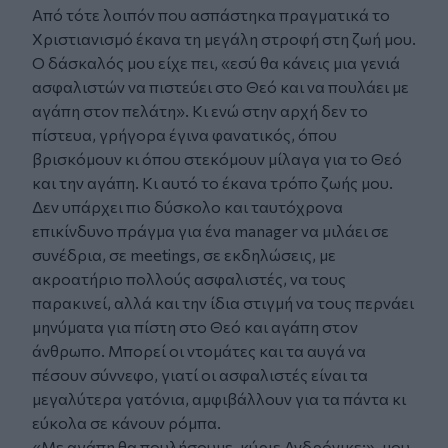
Από τότε λοιπόν που ασπάστηκα πραγματικά το
Χριστιανισμό έκανα τη μεγάλη στροφή στη ζωή μου.
Ο δάσκαλός μου είχε πει, «εσύ θα κάνεις μια γενιά
ασφαλιστών να πιστεύει στο Θεό και να πουλάει με
αγάπη στον πελάτη». Κι ενώ στην αρχή δεν το
πίστευα, γρήγορα έγινα φανατικός, όπου
βρισκόμουν κι όπου στεκόμουν μίλαγα για το Θεό
και την αγάπη. Κι αυτό το έκανα τρόπο ζωής μου.
Δεν υπάρχει πιο δύσκολο και ταυτόχρονα
επικίνδυνο πράγμα για ένα manager να μιλάει σε
συνέδρια, σε meetings, σε εκδηλώσεις, με
ακροατήριο πολλούς ασφαλιστές, να τους
παρακινεί, αλλά και την ίδια στιγμή να τους περνάει
μηνύματα για πίστη στο Θεό και αγάπη στον
άνθρωπο. Μπορεί οι ντομάτες και τα αυγά να
πέσουν σύννεφο, γιατί οι ασφαλιστές είναι τα
μεγαλύτερα γατόνια, αμφιβάλλουν για τα πάντα κι
εύκολα σε κάνουν ρόμπα.
«Με αγάπη θα πουλήσουμε, κύριε Ανδρόνικε;», μου