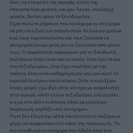
όλες τις εταιρείες της αγοράς, εκτός της
Interamerican φυσικά, και μου ‘λεγαν, «πρόσεχε
μεγάλε, θα σου φάνε το ξενοδοχείο».
Είμαι πολύ περήφανος που κατάφερα το στοίχημα
να μπει στη ζωή των ασφαλιστών. Κι ενώ για χρόνια
εγώ τους ταρακουνούσα και τους ζητούσα να
στοιχηματίσουμε μετά μου το ζητούσαν από μόνοι
τους. Ο ασφαλιστής καμαρώνει για το διευθυντή
πωλήσεων όταν είναι σαν κι αυτόν, όταν έχει πείρα
του πεζοδρομίου, όταν έχει πουλήσει με την
τσάντα, όταν είναι καθαρόμαιμος και εγώ αυτό το
εκμεταλλευόμουν κατά κόρον. Ούτε κι εγώ ξέρω
πόσες φορές έχω βγει στην κόντρα με ασφαλιστές
στην αγορά. «Από το ένα πεζοδρόμιο, εσύ μεγάλε,
κι εγώ στο άλλο κι όποιος κάνει μεγαλύτερη
παραγωγή, κερδίζει στο στοίχημα».
Ποτέ δεν έλεγα όχι αλλά πάντα πολύ το παζάρευα
μέχρι να συμφωνήσω στο ύψος της παραγωγής. Το
πιο συνηθισμένο στοίχημα που έβαζα ήταν ένα