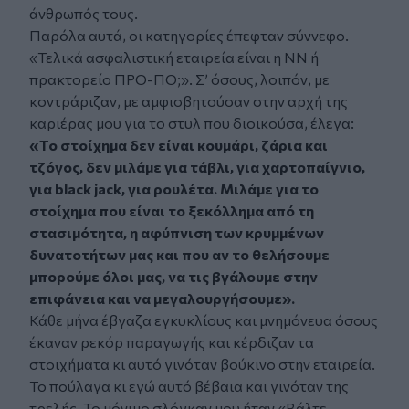
άνθρωπός τους.
Παρόλα αυτά, οι κατηγορίες έπεφταν σύννεφο.
«Τελικά ασφαλιστική εταιρεία είναι η ΝΝ ή
πρακτορείο ΠΡΟ-ΠΟ;». Σ’ όσους, λοιπόν, με
κοντράριζαν, με αμφισβητούσαν στην αρχή της
καριέρας μου για το στυλ που διοικούσα, έλεγα:
«Το στοίχημα δεν είναι κουμάρι, ζάρια και
τζόγος, δεν μιλάμε για τάβλι, για χαρτοπαίγνιο,
για black jack, για ρουλέτα. Μιλάμε για το
στοίχημα που είναι το ξεκόλλημα από τη
στασιμότητα, η αφύπνιση των κρυμμένων
δυνατοτήτων μας και που αν το θελήσουμε
μπορούμε όλοι μας, να τις βγάλουμε στην
επιφάνεια και να μεγαλουργήσουμε».
Κάθε μήνα έβγαζα εγκυκλίους και μνημόνευα όσους
έκαναν ρεκόρ παραγωγής και κέρδιζαν τα
στοιχήματα κι αυτό γινόταν βούκινο στην εταιρεία.
Το πούλαγα κι εγώ αυτό βέβαια και γινόταν της
τρελής. Το μόνιμο σλόγκαν μου ήταν «Βάλτε