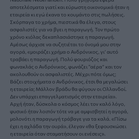
αποτελέσματα γιατί και εύρωστη οικονομικά ήταν η
εταιρεία κι εγώ έκανα το κουμάντο στις πωλήσεις.
Σκόρπαγα το χρήμα, πιεστικά θα έλεγα, στους
ασφαλιστές για να βγει η παραγωγή. Τον πρώτο
χρόνο κιόλας δεκαπλασιάστηκε η παραγωγή.
Αμέσως άρχισε να συζητιέται το όνομά μου στην
αγορά, «μοιράζει χρήμα ο Ανδρόνικος, γι’ αυτό
τραβάει η παραγωγή. Πολύ φουριόζος και
φωνακλάς ο Ανδρόνικος, φωνάζει “αέρα” και τον
ακολουθούν οι ασφαλιστές. Μέχρι πότε όμως;
Βάζει στοιχήματα ο Ανδρόνικος, έτσι θα μεγαλώσει
η εταιρεία; Μάλλον βράδυ θα φύγουν οι Ολλανδοί.
Δεν υπάρχει επαγγελματισμός στην εταιρεία».
Αρχή ήταν, δύσκολα ο κόσμος λέει τον καλό λόγο,
φυσικό ήταν λοιπόν τότε να με αμφισβητεί η αγορά,
μολονότι η παραγωγή τράβαγε για τα καλά. «Πίσω
έχει η αχλάδα την ουρά», έλεγαν «θα ξεφουσκώσει
η εταιρεία όταν σταματήσουν οι ενέσεις».