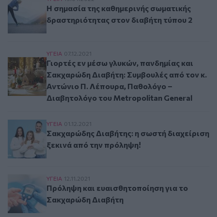
Η σημασία της καθημερινής σωματικής
δραστηριότητας στον διαβήτη τύπου 2
Γιορτές εν μέσω γλυκών, πανδημίας και Σακχαρ
ΥΓΕΙΑ
07.12.2021
Γιορτές εν μέσω γλυκών, πανδημίας και
Σακχαρώδη Διαβήτη: Συμβουλές από τον κ.
Αντώνιο Π. Λέπουρα, Παθολόγο –
Διαβητολόγο του Metropolitan General
Σακχαρώδης Διαβήτης: η σωστή διαχείριση ξεκ
ΥΓΕΙΑ
01.12.2021
Σακχαρώδης Διαβήτης: η σωστή διαχείριση
ξεκινά από την πρόληψη!
Πρόληψη και ευαισθητοποίηση για το Σακχαρώ
ΥΓΕΙΑ
12.11.2021
Πρόληψη και ευαισθητοποίηση για το
Σακχαρώδη Διαβήτη