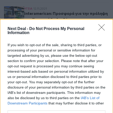
Interamerican: Προσφορά για την πρόληψη το
ΥΓΕΙΑ
12.11.2021
Interamerican: Προσφορά για την πρόληψη
του Σακχαρώδη Διαβήτη
Next Deal -
Do Not Process My Personal
Information
Σελιδοποίηση
If you wish to opt-out of the sale, sharing to third parties, or
1
Προηγούμενη σελίδα
Next page
Current page
processing of your personal or sensitive information for
targeted advertising by us, please use the below opt-out
section to confirm your selection. Please note that after your
opt-out request is processed you may continue seeing
interest-based ads based on personal information utilized by
Ροή ειδήσεων
Δημοφιλή
us or personal information disclosed to third parties prior to
your opt-out. You may separately opt-out of the further
disclosure of your personal information by third parties on the
07.08.2026 - 14:38
Θεόδωρος Τέγος (ΓΝΑ ΕΥΑΓΓΕΛΙΣΜΟΣ): Νέο παράθυρο
IAB’s list of downstream participants. This information may
ελπίδας για τους ογκολογικούς ασθενείς μέσω κλινικών
also be disclosed by us to third parties on the
IAB’s List of
δοκιμών
Downstream Participants
that may further disclose it to other
third parties.