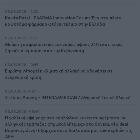
06.08.2026 - 12:22
Kavita Patel - PhARMA Innovation Forum: Ένα στα πέντε
καινοτόμα φάρμακα φτάνει τελικά στην Ελλάδα
06.08.2026 - 11:37
Μείωση ασφαλιστικών εισφορών ύψους 240 εκατ. ευρώ
ζητούν οι έμποροι από την Κυβέρνηση
06.08.2026 - 10:45
Ευρώπη: Μπορεί η κλιματική αλλαγή να οδηγήσει σε
ενεργειακή κρίση;
06.08.2026 - 09:15
Στέλιος Λιανός – INTERAMERICAN / Αθηναϊκή Γενική Κλινική
06.08.2026 - 08:40
Η γαλλική «ψήφος» στο «καλώδιο» και τα συμφέροντα, οι
ελληνικές τράπεζες «πρωταθλήτριες» στα δάνεια, νέο deal
Βαρδινογιάννη- Εξάρχου και ο διπλασιασμός των κερδών της
ΔΕΗ