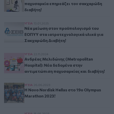
παχυσαρκία επηρεάζει τον σακχαρώδη
διαβήτη!
Νέα μείωση στον προϋπολογισμό του ΕΟΠΥΥ στ
ΥΓΕΙΑ
13.01.2025
Νέα μείωση στον προϋπολογισμό του
ΕΟΠΥΥ στα ιατροτεχνολογικά υλικά για
Σακχαρώδη Διαβήτη!
Ανδρέας Μελιδώνης (Metropolitan Hospital): Ν
ΥΓΕΙΑ
22.11.2024
Ανδρέας Μελιδώνης (Metropolitan
Hospital): Νέα δεδομένα στην
αντιμετώπιση παχυσαρκίας και διαβήτη!
Η Novo Nordisk Hellas στο 19ο Olympus Marath
ΥΓΕΙΑ
26.06.2023
Η Novo Nordisk Hellas στο 19ο Olympus
Marathon 2023!
ΥΓΕΙΑ
15.05.2023