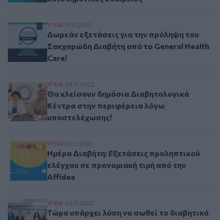
Δωρεάν εξετάσεις για την πρόληψη του Σακχαρώ
ΥΓΕΙΑ
11.11.2022
Δωρεάν εξετάσεις για την πρόληψη του
Σακχαρώδη Διαβήτη από το General Health
Care!
Θα κλείσουν δημόσια Διαβητολογικά Κέντρα σ
ΥΓΕΙΑ
08.11.2022
Θα κλείσουν δημόσια Διαβητολογικά
Κέντρα στην περιφέρεια λόγω
υποστελέχωσης!
Ημέρα Διαβήτη: Εξετάσεις προληπτικού ελέγχου
ΥΓΕΙΑ
07.11.2022
Ημέρα Διαβήτη: Εξετάσεις προληπτικού
ελέγχου σε προνομιακή τιμή από την
Affidea
Τώρα υπάρχει λύση να σωθεί το διαβητικό πόδι
ΥΓΕΙΑ
03.11.2022
Τώρα υπάρχει λύση να σωθεί το διαβητικό