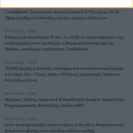
07.08.2026 - 09:23
CrediaBank: Οικονομικά Αποτελέσματα A’ Εξαμήνου 2026 -
Υψηλοί ρυθμοί ανάπτυξης και νέα ρεκόρ επιδόσεων
07.08.2026 - 08:45
Στόχος για νέα δάνεια 15 δισ. το 2026, η «ακτινογραφία» της
κερδοφορίας των τραπεζών, η δυναμική επιστροφή της
Metlen, μεγαλώνει ταχύτατα η CrediaBank
06.08.2026 - 22:39
10.000 φορές η διεθνής επιστημονική κοινότητα παρέπεμψε
στο έργο του – Ποιος είναι ο Έλληνας χειρουργός Χρήστος
Κοντοβουνήσιος
06.08.2026 - 14:55
Μιχάλης Τάτσης, Insurance & Healthcare Analyst, διευθυντής
Επιχειρηματικής Ανάπτυξης Ομίλου HHG
06.08.2026 - 13:30
Όταν η επόμενη μέρα είναι στάχτη, τι θα πει ο Ασφαλιστικός
Διαμεσολαβητής στον πελάτη κλάδου υγείας;