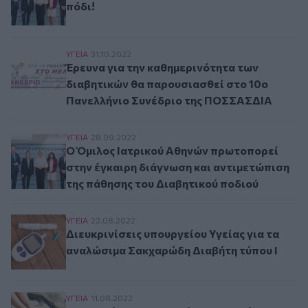
πόδι!
Έρευνα για την καθημερινότητα των διαβητικ
ΥΓΕΙΑ
31.10.2022
Έρευνα για την καθημερινότητα των
διαβητικών θα παρουσιασθεί στο 10ο
Πανελλήνιο Συνέδριο της ΠΟΣΣΑΣΔΙΑ
Ο Όμιλος Ιατρικού Αθηνών πρωτοπορεί στην έγ
ΥΓΕΙΑ
28.09.2022
Ο Όμιλος Ιατρικού Αθηνών πρωτοπορεί
στην έγκαιρη διάγνωση και αντιμετώπιση
της πάθησης του Διαβητικού ποδιού
Διευκρινίσεις υπουργείου Υγείας για τα αναλ
ΥΓΕΙΑ
22.08.2022
Διευκρινίσεις υπουργείου Υγείας για τα
αναλώσιμα Σακχαρώδη Διαβήτη τύπου Ι
Η φροντίδα του ποδιού το καλοκαίρι στα άτομ
ΥΓΕΙΑ
11.08.2022