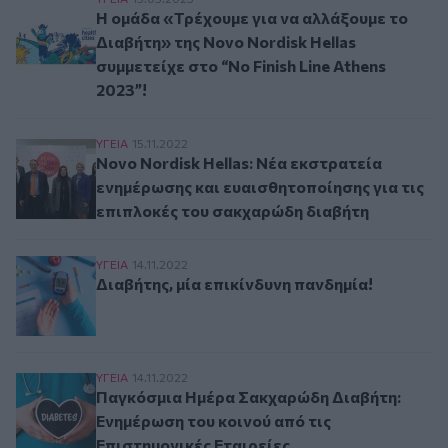
Η ομάδα «Τρέχουμε για να αλλάξουμε το Διαβήτη
Η ομάδα «Τρέχουμε για να αλλάξουμε το
Διαβήτη» της Novo Nordisk Hellas
συμμετείχε στο “No Finish Line Athens
2023”!
Novo Nordisk Hellas: Νέα εκστρατεία ενημέρωσ
ΥΓΕΙΑ
15.11.2022
Novo Nordisk Hellas: Νέα εκστρατεία
ενημέρωσης και ευαισθητοποίησης για τις
επιπλοκές του σακχαρώδη διαβήτη
Διαβήτης, μία επικίνδυνη πανδημία!
ΥΓΕΙΑ
14.11.2022
Διαβήτης, μία επικίνδυνη πανδημία!
Παγκόσμια Ημέρα Σακχαρώδη Διαβήτη: Ενημέρω
ΥΓΕΙΑ
14.11.2022
Παγκόσμια Ημέρα Σακχαρώδη Διαβήτη:
Ενημέρωση του κοινού από τις
Επιστημονικές Εταιρείες