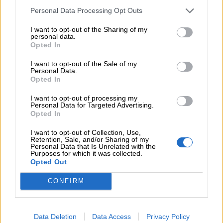
07.08.2026 - 13:16
Personal Data Processing Opt Outs
Χρήστος Γεωργόπουλος – «ΕΡΡΙΚΟΣ ΝΤΥΝΑΝ»/ΚΕΝΤΡΟ
ΑΝΑΠΛΑΣΗ
I want to opt-out of the Sharing of my
personal data.
07.08.2026 - 12:25
Opted In
Allianz: Ισχυρές επιδόσεις στο α’ εξάμηνο του 2026 – Ο Oliver
Bäte συνδέει τα αποτελέσματα με το κλείσιμο του
I want to opt-out of the Sale of my
Personal Data.
«protection gap»
Opted In
07.08.2026 - 12:12
I want to opt-out of processing my
Personal Data for Targeted Advertising.
Οι αισθητήρες βλέπουν καλύτερα από τον άνθρωπο. Πάντα;
Opted In
07.08.2026 - 11:01
I want to opt-out of Collection, Use,
Generali: Αποτελέσματα Α' Εξαμήνου - Εξαιρετική ανάπτυξη
Retention, Sale, and/or Sharing of my
Personal Data that Is Unrelated with the
στα Λειτουργικά και Προσαρμοσμένα Καθαρά Αποτελέσματα
Purposes for which it was collected.
με συμβολή από όλες τις επιχειρηματικές δραστηριότητες
Opted Out
07.08.2026 - 10:28
CONFIRM
Ομαδικά Ασφαλιστικά προϊόντα Επαγγελματικής
Συνταξιοδότησης: Νέο πεδίο ανάπτυξης για ασφαλιστικές και
ασφαλιστές
Data Deletion
Data Access
Privacy Policy