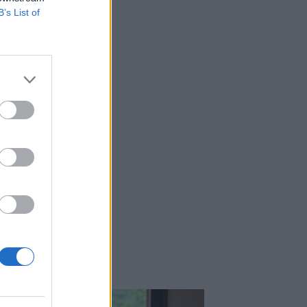
Μιχάλης Τάτσης, Insurance &
B’s List of
Healthcare Analyst, διευθυντής
Επιχειρηματικής Ανάπτυξης Ομίλου HHG
06.08.2026 - 13:30
Όταν η επόμενη μέρα είναι στάχτη, τι θα
πει ο Ασφαλιστικός Διαμεσολαβητής
στον πελάτη κλάδου υγείας;
06.08.2026 - 12:22
Kavita Patel - PhARMA Innovation
ι
Forum: Ένα στα πέντε καινοτόμα
φάρμακα φτάνει τελικά στην Ελλάδα
06.08.2026 - 11:37
Μείωση ασφαλιστικών εισφορών
ύψους 240 εκατ. ευρώ ζητούν οι
έμποροι από την Κυβέρνηση
06.08.2026 - 10:45
Ευρώπη: Μπορεί η κλιματική αλλαγή να