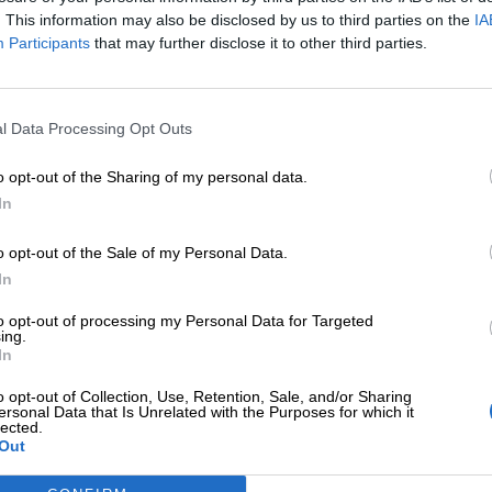
. This information may also be disclosed by us to third parties on the
IA
Participants
that may further disclose it to other third parties.
l Data Processing Opt Outs
o opt-out of the Sharing of my personal data.
ντα Επαγγελματικής
In
o opt-out of the Sale of my Personal Data.
 ανάπτυξης για ασφαλιστικές κα
In
to opt-out of processing my Personal Data for Targeted
ing.
In
o opt-out of Collection, Use, Retention, Sale, and/or Sharing
ersonal Data that Is Unrelated with the Purposes for which it
lected.
Out