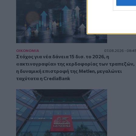
ΟΙΚΟΝΟΜΙΑ
07.08.2026 - 08:4
Στόχος για νέα δάνεια 15 δισ. το 2026, η
«ακτινογραφία» της κερδοφορίας των τραπεζών,
η δυναμική επιστροφή της Metlen, μεγαλώνει
ταχύτατα η CrediaBank