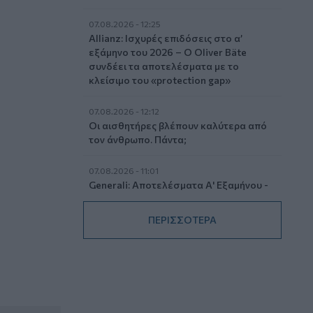
07.08.2026 - 12:25
Allianz: Ισχυρές επιδόσεις στο α’
εξάμηνο του 2026 – Ο Oliver Bäte
συνδέει τα αποτελέσματα με το
κλείσιμο του «protection gap»
07.08.2026 - 12:12
Οι αισθητήρες βλέπουν καλύτερα από
τον άνθρωπο. Πάντα;
07.08.2026 - 11:01
Generali: Αποτελέσματα Α' Εξαμήνου -
Εξαιρετική ανάπτυξη στα Λειτουργικά
και Προσαρμοσμένα Καθαρά
ΠΕΡΙΣΣΟΤΕΡΑ
Αποτελέσματα με συμβολή από όλες
τις επιχειρηματικές δραστηριότητες
07.08.2026 - 10:28
Ομαδικά Ασφαλιστικά προϊόντα
Επαγγελματικής Συνταξιοδότησης: Νέο