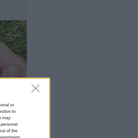
πεδίο ανάπτυξης για ασφαλιστικές και
ασφαλιστές
07.08.2026 - 09:23
CrediaBank: Οικονομικά Αποτελέσματα
A’ Εξαμήνου 2026 - Υψηλοί ρυθμοί
ανάπτυξης και νέα ρεκόρ επιδόσεων
07.08.2026 - 08:45
Στόχος για νέα δάνεια 15 δισ. το 2026, η
«ακτινογραφία» της κερδοφορίας των
τραπεζών, η δυναμική επιστροφή της
Metlen, μεγαλώνει ταχύτατα η
CrediaBank
06.08.2026 - 22:39
10.000 φορές η διεθνής επιστημονική
sonal or
κοινότητα παρέπεμψε στο έργο του –
ection to
Ποιος είναι ο Έλληνας χειρουργός
ou may
Χρήστος Κοντοβουνήσιος
 personal
out of the
06.08.2026 - 14:55
 downstream