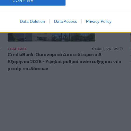
CONFIRM
Data Deletion
Data Access
Privacy Policy
5
ΤΡAΠΕΖΕΣ
07.08.2026 - 09:23
CrediaBank: Οικονομικά Αποτελέσματα A’
Εξαμήνου 2026 - Υψηλοί ρυθμοί ανάπτυξης και νέα
ρεκόρ επιδόσεων