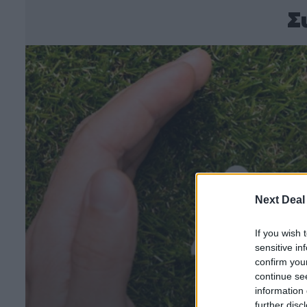
Σ
Next Deal
If you wish 
sensitive in
confirm you
continue se
information 
further disc