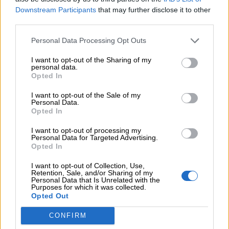
07.08.2026 - 14:38
Downstream Participants
that may further disclose it to other
Θεόδωρος Τέγος (ΓΝΑ ΕΥΑΓΓΕΛΙΣΜΟΣ): Νέο παράθυρο
third parties.
ελπίδας για τους ογκολογικούς ασθενείς μέσω κλινικών
δοκιμών
Personal Data Processing Opt Outs
I want to opt-out of the Sharing of my
07.08.2026 - 13:16
personal data.
Χρήστος Γεωργόπουλος – «ΕΡΡΙΚΟΣ ΝΤΥΝΑΝ»/ΚΕΝΤΡΟ
Opted In
ΑΝΑΠΛΑΣΗ
I want to opt-out of the Sale of my
Personal Data.
07.08.2026 - 12:25
Opted In
Allianz: Ισχυρές επιδόσεις στο α’ εξάμηνο του 2026 – Ο Oliver
Bäte συνδέει τα αποτελέσματα με το κλείσιμο του
I want to opt-out of processing my
«protection gap»
Personal Data for Targeted Advertising.
Opted In
07.08.2026 - 12:12
I want to opt-out of Collection, Use,
Οι αισθητήρες βλέπουν καλύτερα από τον άνθρωπο. Πάντα;
Retention, Sale, and/or Sharing of my
Personal Data that Is Unrelated with the
Purposes for which it was collected.
07.08.2026 - 11:01
Opted Out
Generali: Αποτελέσματα Α' Εξαμήνου - Εξαιρετική ανάπτυξη
στα Λειτουργικά και Προσαρμοσμένα Καθαρά Αποτελέσματα
CONFIRM
με συμβολή από όλες τις επιχειρηματικές δραστηριότητες