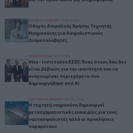
Οδηγός Ασφαλούς Χρήσης Τεχνητής Νοημοσύνη
ΔΙΑΜΕΣΟΛAΒΗΣΗ
11.02.2026
Οδηγός Ασφαλούς Χρήσης Τεχνητής
Νοημοσύνης για Ασφαλιστικούς
Διαμεσολαβητές
Visa - Ινστιτούτο ΕΣΕΕ: Ένας στους δύο δεν εί
ΤΕΧΝΟΛΟΓΙΑ
19.11.2025
Visa - Ινστιτούτο ΕΣΕΕ: Ένας στους δύο δεν
είναι βέβαιος για την ικανότητά του να
αναγνωρίσει περιεχόμενο που
δημιουργήθηκε από AΙ
Η τεχνητή νοημοσύνη δημιουργεί μετασχηματισ
ΙΔΙΩΤΙΚΗ ΑΣΦAΛΙΣΗ
09.09.2025
Η τεχνητή νοημοσύνη δημιουργεί
μετασχηματιστικές ευκαιρίες για τους
ναυτασφαλιστές αλλά οι προκλήσεις
παραμένουν