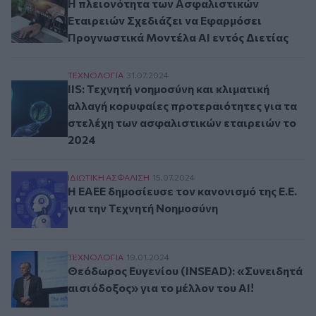
Η πλειονότητα των Ασφαλιστικών
Εταιρειών Σχεδιάζει να Εφαρμόσει
Προγνωστικά Μοντέλα AI εντός Διετίας
IIS: Τεχνητή νοημοσύνη και κλιματική αλλαγή 
ΤΕΧΝΟΛΟΓΙΑ
31.07.2024
IIS: Τεχνητή νοημοσύνη και κλιματική
αλλαγή κορυφαίες προτεραιότητες για τα
στελέχη των ασφαλιστικών εταιρειών το
2024
Η ΕΑΕΕ δημοσίευσε τον κανονισμό της Ε.Ε. για
ΙΔΙΩΤΙΚΗ ΑΣΦAΛΙΣΗ
15.07.2024
Η ΕΑΕΕ δημοσίευσε τον κανονισμό της Ε.Ε.
για την Τεχνητή Νοημοσύνη
Θεόδωρος Ευγενίου (INSEAD): «Συνειδητά αισιό
ΤΕΧΝΟΛΟΓΙΑ
19.01.2024
Θεόδωρος Ευγενίου (INSEAD): «Συνειδητά
αισιόδοξος» για το μέλλον του ΑΙ!