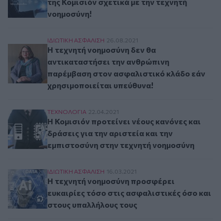
της Κομισιόν σχετικά με την τεχνητή
νοημοσύνη!
Η τεχνητή νοημοσύνη δεν θα αντικαταστήσει τ
ΙΔΙΩΤΙΚΗ ΑΣΦAΛΙΣΗ
26.08.2021
Η τεχνητή νοημοσύνη δεν θα
αντικαταστήσει την ανθρώπινη
παρέμβαση στον ασφαλιστικό κλάδο εάν
χρησιμοποιείται υπεύθυνα!
Η Κομισιόν προτείνει νέους κανόνες και δράσει
ΤΕΧΝΟΛΟΓΙΑ
22.04.2021
Η Κομισιόν προτείνει νέους κανόνες και
δράσεις για την αριστεία και την
εμπιστοσύνη στην τεχνητή νοημοσύνη
Η τεχνητή νοημοσύνη προσφέρει ευκαιρίες τόσ
ΙΔΙΩΤΙΚΗ ΑΣΦAΛΙΣΗ
16.03.2021
Η τεχνητή νοημοσύνη προσφέρει
ευκαιρίες τόσο στις ασφαλιστικές όσο και
στους υπαλλήλους τους