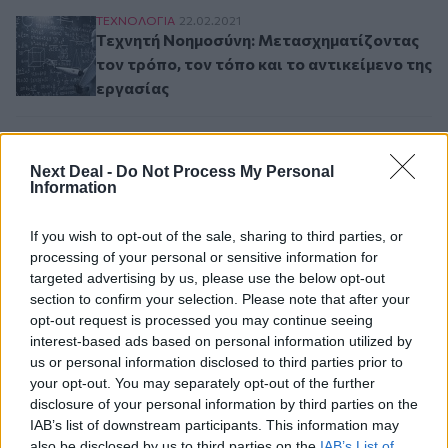
Τεχνητή Νοημοσύνη: Μετασχηματίζοντας τον τρό
ΤΕΧΝΟΛΟΓΙΑ
22.02.2021
Τεχνητή Νοημοσύνη: Μετασχηματίζοντας
τον τρόπο, τον τόπο και το αντικείμενο της
εργασίας
Ποιες είναι οι θέσεις της ευρωπαϊκής ασφαλιστ
ΙΔΙΩΤΙΚΗ ΑΣΦAΛΙΣΗ
16.02.2021
Ποιες είναι οι θέσεις της ευρωπαϊκής
Next Deal -
Do Not Process My Personal
ασφαλιστικής βιομηχανίας σχετικά με την
Information
ευθύνη και την τεχνητή νοημοσύνη;
If you wish to opt-out of the sale, sharing to third parties, or
processing of your personal or sensitive information for
targeted advertising by us, please use the below opt-out
Σελιδοποίηση
1
Προηγούμενη σελίδα
Next page
section to confirm your selection. Please note that after your
Current page
opt-out request is processed you may continue seeing
interest-based ads based on personal information utilized by
us or personal information disclosed to third parties prior to
your opt-out. You may separately opt-out of the further
Ροή ειδήσεων
Δημοφιλή
disclosure of your personal information by third parties on the
IAB’s list of downstream participants. This information may
also be disclosed by us to third parties on the
IAB’s List of