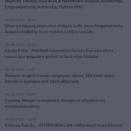
Μιχάλης Τάτσης, Insurance & Healthcare Analyst, διευθυντής
Επιχειρηματικής Ανάπτυξης Ομίλου HHG
06.08.2026 - 13:30
Όταν η επόμενη μέρα είναι στάχτη, τι θα πει ο Ασφαλιστικός
Διαμεσολαβητής στον πελάτη κλάδου υγείας;
06.08.2026 - 12:22
Kavita Patel - PhARMA Innovation Forum: Ένα στα πέντε
καινοτόμα φάρμακα φτάνει τελικά στην Ελλάδα
06.08.2026 - 11:37
Μείωση ασφαλιστικών εισφορών ύψους 240 εκατ. ευρώ
ζητούν οι έμποροι από την Κυβέρνηση
06.08.2026 - 10:45
Ευρώπη: Μπορεί η κλιματική αλλαγή να οδηγήσει σε
ενεργειακή κρίση;
06.08.2026 - 09:15
Στέλιος Λιανός – INTERAMERICAN / Αθηναϊκή Γενική Κλινική