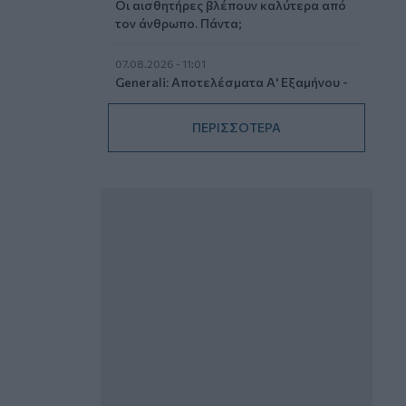
Οι αισθητήρες βλέπουν καλύτερα από
τον άνθρωπο. Πάντα;
07.08.2026 - 11:01
Generali: Αποτελέσματα Α' Εξαμήνου -
Εξαιρετική ανάπτυξη στα Λειτουργικά
και Προσαρμοσμένα Καθαρά
ΠΕΡΙΣΣΟΤΕΡΑ
Αποτελέσματα με συμβολή από όλες
τις επιχειρηματικές δραστηριότητες
07.08.2026 - 10:28
Ομαδικά Ασφαλιστικά προϊόντα
Επαγγελματικής Συνταξιοδότησης: Νέο
πεδίο ανάπτυξης για ασφαλιστικές και
ασφαλιστές
07.08.2026 - 09:23
CrediaBank: Οικονομικά Αποτελέσματα
A’ Εξαμήνου 2026 - Υψηλοί ρυθμοί
ανάπτυξης και νέα ρεκόρ επιδόσεων
07.08.2026 - 08:45