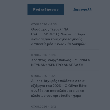
Ροή ειδήσεων
Δημοφιλή
07.08.2026 - 14:38
Θεόδωρος Τέγος (ΓΝΑ
ΕΥΑΓΓΕΛΙΣΜΟΣ): Νέο παράθυρο
ελπίδας για τους ογκολογικούς
ασθενείς μέσω κλινικών δοκιμών
07.08.2026 - 13:16
Χρήστος Γεωργόπουλος – «ΕΡΡΙΚΟΣ
ΝΤΥΝΑΝ»/ΚΕΝΤΡΟ ΑΝΑΠΛΑΣΗ
07.08.2026 - 12:25
Allianz: Ισχυρές επιδόσεις στο α’
εξάμηνο του 2026 – Ο Oliver Bäte
συνδέει τα αποτελέσματα με το
κλείσιμο του «protection gap»
07.08.2026 - 12:12