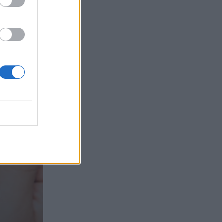
τα συμφέροντα, οι ελληνικές τράπεζες
«πρωταθλήτριες» στα δάνεια, νέο deal
Βαρδινογιάννη- Εξάρχου και ο
διπλασιασμός των κερδών της ΔΕΗ
05.08.2026 - 13:37
Randy Schekman, Νομπελίστας Ιατρικής:
«Σε πέντε χρόνια μπορεί να έχουμε
θεραπεία που αναστέλλει την εξέλιξη
του Πάρκινσον»
05.08.2026 - 12:33
Ε.Ε και παράνομη μετανάστευση:
προτάσεις και δράσεις με παρονομαστή
το κοινό συμφέρον
05.08.2026 - 12:11
Αντώνης Βουκλαρής - «ΕΡΡΙΚΟΣ
ΝΤΥΝΑΝ»
05.08.2026 - 11:30
Η νέα εποχή στην εκπαίδευση των