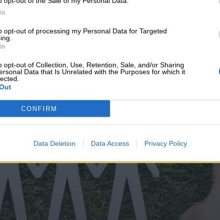
o opt-out of the Sale of my Personal Data.
υνεχής ροή
In
to opt-out of processing my Personal Data for Targeted
ing.
In
o opt-out of Collection, Use, Retention, Sale, and/or Sharing
ersonal Data that Is Unrelated with the Purposes for which it
lected.
Out
CONFIRM
Data Deletion
Data Access
Privacy Policy