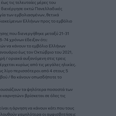
έως τις τελευταίες μέρες του
ov διενέργησε οκτώ Πανελλαδικές
ία των εμβολιασμένων, θετικά
διακείμενων Ελλήνων προς το εμβόλιο
ησης που διενεργήθηκε μεταξύ 21-31
8-74 χρόνων έδειξαν ότι:
κών να κάνουν το εμβόλιο Ελλήνων
ανουάριο έως τον Οκτώβριο του 2021,
ρή / οριακά αυξανόμενη στις τρεις
ρχεται κυρίως από τις μεγάλες ηλικίες.
ως λίγο περισσότεροι από 4 στους 5
εβού / θα κάνουν οπωσδήποτε το
αρουσιάζουν τα ψηλότερα ποσοστά των
α «αρνητών» βρίσκεται σε όλες τις
είναι η άρνηση να κάνουν κάτι που τους
ολουθούν χαμηλότερα οι αμφισβητήσεις