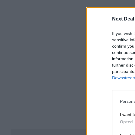
Next Deal
If you wish 
sensitive in
confirm you
continue se
information 
further disc
participants
Downstream 
Persona
I want t
Opted 