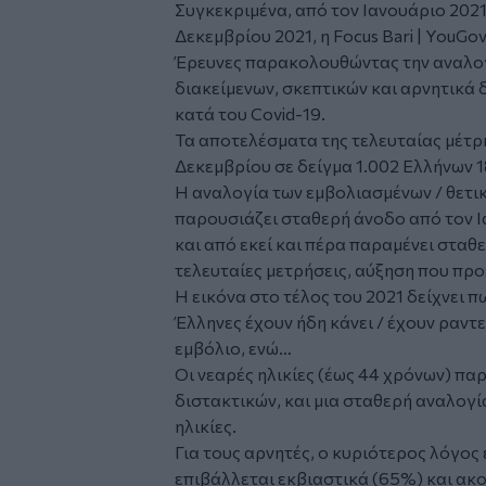
Συγκεκριμένα, από τον Ιανουάριο 2021 
Δεκεμβρίου 2021, η Focus Bari | YouG
Έρευνες παρακολουθώντας την αναλογ
διακείμενων, σκεπτικών και αρνητικά 
κατά του Covid-19.
Τα αποτελέσματα της τελευταίας μέτρ
Δεκεμβρίου σε δείγμα 1.002 Ελλήνων 1
H αναλογία των εμβολιασμένων / θετι
παρουσιάζει σταθερή άνοδο από τον Ι
και από εκεί και πέρα παραμένει σταθε
τελευταίες μετρήσεις, αύξηση που προέ
Η εικόνα στο τέλος του 2021 δείχνει π
Έλληνες έχουν ήδη κάνει / έχουν ραντ
εμβόλιο, ενώ…
Οι νεαρές ηλικίες (έως 44 χρόνων) π
διστακτικών, και μια σταθερή αναλογί
ηλικίες.
Για τους αρνητές, ο κυριότερος λόγος 
επιβάλλεται εκβιαστικά (65%) και ακ