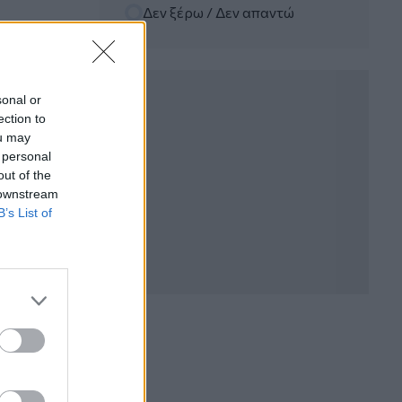
Δεν ξέρω / Δεν απαντώ
06.08.2026 - 12:22
Kavita Patel - PhARMA Innovation
Forum: Ένα στα πέντε καινοτόμα
φάρμακα φτάνει τελικά στην Ελλάδα
sonal or
ection to
06.08.2026 - 11:37
ou may
Μείωση ασφαλιστικών εισφορών
 personal
ύψους 240 εκατ. ευρώ ζητούν οι
έμποροι από την Κυβέρνηση
out of the
 downstream
B’s List of
06.08.2026 - 10:45
Ευρώπη: Μπορεί η κλιματική αλλαγή να
οδηγήσει σε ενεργειακή κρίση;
06.08.2026 - 09:15
Στέλιος Λιανός – INTERAMERICAN /
Αθηναϊκή Γενική Κλινική
06.08.2026 - 08:40
Η γαλλική «ψήφος» στο «καλώδιο» και