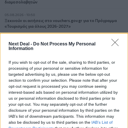
διαμεσολαβητών
05.08.2026 - 10:50
Ξεκινούν οι αιτήσεις στο vouchers.gov.gr για το Πρόγραμμα
«Τουρισμός για όλους 2026-2027»
05.08.2026 - 10:19
Next Deal -
Do Not Process My Personal
WWF: Περισσότερα από 180.000 στρέμματα καμένων
Information
δασικών εκτάσεων στην Ελλάδα σε λίγες μόλις μέρες
If you wish to opt-out of the sale, sharing to third parties, or
05.08.2026 - 09:45
processing of your personal or sensitive information for
Η Ελλάδα που αντιστέκεται και επιμένει να μην ασφαλίζεται!
targeted advertising by us, please use the below opt-out
section to confirm your selection. Please note that after your
05.08.2026 - 09:20
opt-out request is processed you may continue seeing
Καλοκαιρινό ταξίδι: Οι 8 συμβουλές που αξίζει να δώσει κάθε
interest-based ads based on personal information utilized by
ασφαλιστής στους πελάτες του
us or personal information disclosed to third parties prior to
your opt-out. You may separately opt-out of the further
05.08.2026 - 08:51
disclosure of your personal information by third parties on the
Το εκλογικό «καμπανάκι» της Goldman Sachs, η ισχυρή
IAB’s list of downstream participants. This information may
πιστωτική επέκταση των ελληνικών τραπεζών, το «πάρτι»
also be disclosed by us to third parties on the
IAB’s List of
στις αγορές, οι «κρυμμένες» αξίες της ΓΕΚ ΤΕΡΝΑ