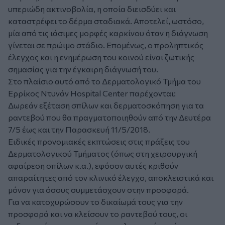
υπεριώδη ακτινοβολία, η οποία διεισδύει και
καταστρέφει το δέρμα σταδιακά. Αποτελεί, ωστόσο,
μία από τις ιάσιμες μορφές καρκίνου όταν η διάγνωση
γίνεται σε πρώιμο στάδιο. Επομένως, ο προληπτικός
έλεγχος και η ενημέρωση του κοινού είναι ζωτικής
σημασίας για την έγκαιρη διάγνωσή του.
Στο πλαίσιο αυτό από το Δερματολογικό Τμήμα του
Ερρίκος Ντυνάν Hospital Center παρέχονται:
Δωρεάν εξέταση σπίλων και δερματοσκόπηση για τα
ραντεβού που θα πραγματοποιηθούν από την Δευτέρα
7/5 έως και την Παρασκευή 11/5/2018.
Ειδικές προνομιακές εκπτώσεις στις πράξεις του
Δερματολογικού Τμήματος (όπως στη χειρουργική
αφαίρεση σπίλων κ.α.), εφόσον αυτές κριθούν
απαραίτητες από τον κλινικό έλεγχο, αποκλειστικά και
μόνον για όσους συμμετάσχουν στην προσφορά.
Για να κατοχυρώσουν το δικαίωμά τους για την
προσφορά και να κλείσουν το ραντεβού τους, οι