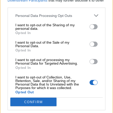
Downstream Participants
that may further disclose it to other
third parties.
05.08.2026 - 08:37
Ιωάννης Μπολέτης – ΩΝΑΣΕΙΟ
Personal Data Processing Opt Outs
04.08.2026 - 15:33
I want to opt-out of the Sharing of my
personal data.
ERGO Hellas: Μέτρα στήριξης για τους πληγέντες
Opted In
ασφαλισμένους της από τις πυρκαγιές
I want to opt-out of the Sale of my
04.08.2026 - 12:40
Personal Data.
Τράπεζα Κύπρου: Ενισχυμένες κατά 31% οι ασφαλιστικές
Opted In
υπηρεσίες - Κέρδη €252 εκατ. (+7%) και ROTE 18.8% στο
I want to opt-out of processing my
εξάμηνο
Personal Data for Targeted Advertising.
Opted In
ΠΕΡΙΣΣΟΤΕΡΑ
I want to opt-out of Collection, Use,
Retention, Sale, and/or Sharing of my
Personal Data that Is Unrelated with the
Purposes for which it was collected.
Opted Out
CONFIRM