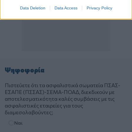
Data Deletion
Data Access
Privacy Policy
Ψηφοφορία
Πιστεύετε ότι τα ασφαλιστικά σωματεία ΠΣΑΣ-
ΕΣΑΠΕ (ΠΣΣΑΣ)-ΣΕΜΑ-ΠΟΑΔ, διεκδικούν με
αποτελεσματικότητα καλές συμβάσεις με τις
ασφαλιστικές εταιρείες για τους
διαμεσολαβούντες;
Επιλογές
Ναι