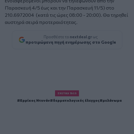
ενδιαφερόμενοι μπορούν να τηλεφωνούν από την
Παρασκευή 4/5 έως και την Παρασκευή 11/5) στο
210.6972004 (κατά τις ώρες 08:00 - 20:00). Θα τηρηθεί
αυστηρά σειρά προτεραιότητας.
Προσθέστε το
nextdeal.gr
ως
προτιμώμενη πηγή ενημέρωσης στο Google
ΣΧΕΤΙΚΆ TAGS
Ερρίκος Ντυνάν
δερματολογικός έλεγχος
μελάνωμα