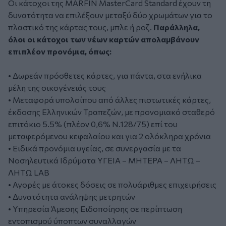
Οι κάτοχοι της MARFIN MasterCard Standard έχουν τη
δυνατότητα να επιλέξουν μεταξύ δύο χρωμάτων για το
πλαστικό της κάρτας τους, μπλε ή ροζ.
Παράλληλα,
όλοι οι κάτοχοι των νέων καρτών απολαμβάνουν
επιπλέον προνόμια, όπως:
• Δωρεάν πρόσθετες κάρτες, για πάντα, στα ενήλικα
μέλη της οικογένειάς τους
• Μεταφορά υπολοίπου από άλλες πιστωτικές κάρτες,
έκδοσης Ελληνικών Τραπεζών, με προνομιακό σταθερό
επιτόκιο 5.5% (πλέον 0,6% Ν.128/75) επί του
μεταφερόμενου κεφαλαίου και για 2 ολόκληρα χρόνια
• Ειδικά προνόμια υγείας, σε συνεργασία με τα
Νοσηλευτικά Ιδρύματα ΥΓΕΙΑ – ΜΗΤΕΡΑ – ΛΗΤΩ –
ΛΗΤΩ LAB
• Αγορές με άτοκες δόσεις σε πολυάριθμες επιχειρήσεις
• Δυνατότητα ανάληψης μετρητών
• Υπηρεσία Άμεσης Ειδοποίησης σε περίπτωση
εντοπισμού ύποπτων συναλλαγών