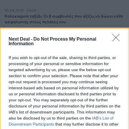
05.08.2026 - 09:20
Καλοκαιρινό ταξίδι: Οι 8 συμβουλές που αξίζει να δώσει κάθε
ασφαλιστής στους πελάτες του
05.08.2026 - 08:51
Next Deal -
Do Not Process My Personal
Το εκλογικό «καμπανάκι» της Goldman Sachs, η ισχυρή
Information
πιστωτική επέκταση των ελληνικών τραπεζών, το «πάρτι»
στις αγορές, οι «κρυμμένες» αξίες της ΓΕΚ ΤΕΡΝΑ
If you wish to opt-out of the sale, sharing to third parties, or
processing of your personal or sensitive information for
05.08.2026 - 08:37
targeted advertising by us, please use the below opt-out
Ιωάννης Μπολέτης – ΩΝΑΣΕΙΟ
section to confirm your selection. Please note that after your
opt-out request is processed you may continue seeing
04.08.2026 - 15:33
interest-based ads based on personal information utilized by
ERGO Hellas: Μέτρα στήριξης για τους πληγέντες
us or personal information disclosed to third parties prior to
ασφαλισμένους της από τις πυρκαγιές
your opt-out. You may separately opt-out of the further
disclosure of your personal information by third parties on the
04.08.2026 - 12:40
IAB’s list of downstream participants. This information may
Τράπεζα Κύπρου: Ενισχυμένες κατά 31% οι ασφαλιστικές
also be disclosed by us to third parties on the
IAB’s List of
υπηρεσίες - Κέρδη €252 εκατ. (+7%) και ROTE 18.8% στο
Downstream Participants
that may further disclose it to other
εξάμηνο