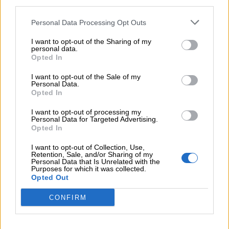
third parties.
04.08.2026 - 11:49
Personal Data Processing Opt Outs
Σπύρος Γεωργαράς - «ΥΓΕΙΑ» / Ερευνητικό και Θεραπευτικό
Ινστιτούτο ΟΦΘΑΛΜΟΣ
I want to opt-out of the Sharing of my
personal data.
Opted In
04.08.2026 - 11:46
10 βασικές συμβουλές για προστασία μετά από πυρκαγιά
I want to opt-out of the Sale of my
Personal Data.
Opted In
04.08.2026 - 11:26
Γιάννης Καντώρος – Όμιλος INTERAMERICAN
I want to opt-out of processing my
Personal Data for Targeted Advertising.
Opted In
ΠΕΡΙΣΣΟΤΕΡΑ
I want to opt-out of Collection, Use,
Retention, Sale, and/or Sharing of my
Personal Data that Is Unrelated with the
Purposes for which it was collected.
Opted Out
CONFIRM