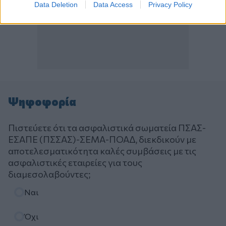
Data Deletion
Data Access
Privacy Policy
Ψηφοφορία
Πιστεύετε ότι τα ασφαλιστικά σωματεία ΠΣΑΣ-
ΕΣΑΠΕ (ΠΣΣΑΣ)-ΣΕΜΑ-ΠΟΑΔ, διεκδικούν με
αποτελεσματικότητα καλές συμβάσεις με τις
ασφαλιστικές εταιρείες για τους
διαμεσολαβούντες;
Επιλογές
Ναι
Όχι