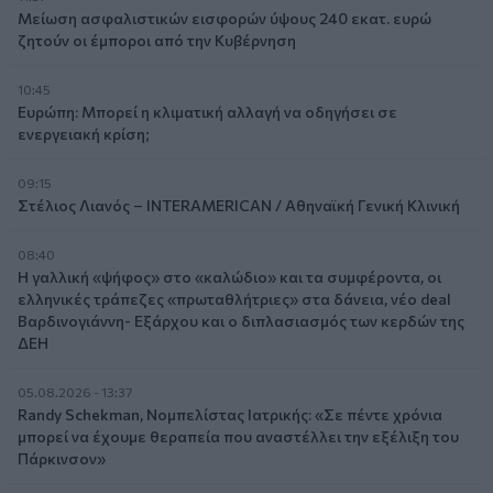
Μείωση ασφαλιστικών εισφορών ύψους 240 εκατ. ευρώ
ζητούν οι έμποροι από την Κυβέρνηση
10:45
Ευρώπη: Μπορεί η κλιματική αλλαγή να οδηγήσει σε
ενεργειακή κρίση;
09:15
Στέλιος Λιανός – INTERAMERICAN / Αθηναϊκή Γενική Κλινική
08:40
Η γαλλική «ψήφος» στο «καλώδιο» και τα συμφέροντα, οι
ελληνικές τράπεζες «πρωταθλήτριες» στα δάνεια, νέο deal
Βαρδινογιάννη- Εξάρχου και ο διπλασιασμός των κερδών της
ΔΕΗ
05.08.2026 - 13:37
Randy Schekman, Νομπελίστας Ιατρικής: «Σε πέντε χρόνια
μπορεί να έχουμε θεραπεία που αναστέλλει την εξέλιξη του
Πάρκινσον»