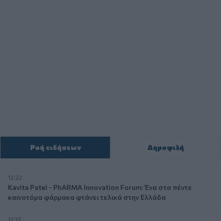
Ροή ειδήσεων
Δημοφιλή
12:22
Kavita Patel - PhARMA Innovation Forum: Ένα στα πέντε
καινοτόμα φάρμακα φτάνει τελικά στην Ελλάδα
11:37