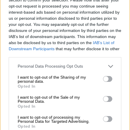
06.08.2026 - 22:39
opt-out request is processed you may continue seeing
10.000 φορές η διεθνής επιστημονική κοινότητα παρέπεμψε
interest-based ads based on personal information utilized by
στο έργο του – Ποιος είναι ο Έλληνας χειρουργός Χρήστος
us or personal information disclosed to third parties prior to
Κοντοβουνήσιος
your opt-out. You may separately opt-out of the further
disclosure of your personal information by third parties on the
06.08.2026 - 14:55
IAB’s list of downstream participants. This information may
Μιχάλης Τάτσης, Insurance & Healthcare Analyst, διευθυντής
also be disclosed by us to third parties on the
IAB’s List of
Επιχειρηματικής Ανάπτυξης Ομίλου HHG
Downstream Participants
that may further disclose it to other
third parties.
06.08.2026 - 13:30
Personal Data Processing Opt Outs
Όταν η επόμενη μέρα είναι στάχτη, τι θα πει ο Ασφαλιστικός
Διαμεσολαβητής στον πελάτη κλάδου υγείας;
I want to opt-out of the Sharing of my
personal data.
06.08.2026 - 12:22
Opted In
Kavita Patel - PhARMA Innovation Forum: Ένα στα πέντε
καινοτόμα φάρμακα φτάνει τελικά στην Ελλάδα
I want to opt-out of the Sale of my
Personal Data.
Opted In
06.08.2026 - 11:37
Μείωση ασφαλιστικών εισφορών ύψους 240 εκατ. ευρώ
I want to opt-out of processing my
Personal Data for Targeted Advertising.
ζητούν οι έμποροι από την Κυβέρνηση
Opted In