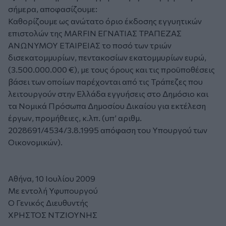
σήμερα, αποφασίζουμε:
Καθορίζουμε ως ανώτατο όριο έκδοσης εγγυητικών
επιστολών της MARFIN ΕΓΝΑΤΙΑΣ ΤΡΑΠΕΖΑΣ
ΑΝΩΝΥΜΟΥ ΕΤΑΙΡΕΙΑΣ το ποσό των τριών
δισεκατομμυρίων, πεντακοσίων εκατομμυρίων ευρώ,
(3.500.000.000 €), με τους όρους και τις προϋποθέσεις
βάσει των οποίων παρέχονται από τις Τράπεζες που
λειτουργούν στην Ελλάδα εγγυήσεις στο Δημόσιο και
τα Νομικά Πρόσωπα Δημοσίου Δικαίου για εκτέλεση
έργων, προμήθειες, κ.λπ. (υπ’ αριθμ.
2028691/4534/3.8.1995 απόφαση του Υπουργού των
Οικονομικών).
Αθήνα, 10 Ιουλίου 2009
Με εντολή Υφυπουργού
Ο Γενικός Διευθυντής
ΧΡΗΣΤΟΣ ΝΤΖΙΟΥΝΗΣ