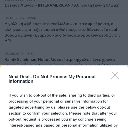
Στέλιος Λιανός – INTERAMERICAN / Αθηναϊκή Γενική Κλινική
06.08.2026 - 08:40
Η γαλλική «ψήφος» στο «καλώδιο» και τα συμφέροντα, οι
ελληνικές τράπεζες «πρωταθλήτριες» στα δάνεια, νέο deal
Βαρδινογιάννη- Εξάρχου και ο διπλασιασμός των κερδών της
ΔΕΗ
05.08.2026 - 13:37
Randy Schekman, Νομπελίστας Ιατρικής: «Σε πέντε χρόνια
μπορεί να έχουμε θεραπεία που αναστέλλει την εξέλιξη του
Πάρκινσον»
Next Deal -
Do Not Process My Personal
Information
05.08.2026 - 12:33
Ε.Ε και παράνομη μετανάστευση: προτάσεις και δράσεις με
παρονομαστή το κοινό συμφέρον
If you wish to opt-out of the sale, sharing to third parties, or
processing of your personal or sensitive information for
targeted advertising by us, please use the below opt-out
05.08.2026 - 12:11
section to confirm your selection. Please note that after your
Αντώνης Βουκλαρής - «ΕΡΡΙΚΟΣ ΝΤΥΝΑΝ»
opt-out request is processed you may continue seeing
interest-based ads based on personal information utilized by
05.08.2026 - 11:30