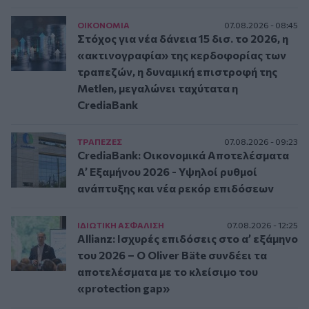
ΟΙΚΟΝΟΜΙΑ
07.08.2026 - 08:45
Στόχος για νέα δάνεια 15 δισ. το 2026, η
«ακτινογραφία» της κερδοφορίας των
τραπεζών, η δυναμική επιστροφή της
Metlen, μεγαλώνει ταχύτατα η
CrediaBank
ΤΡAΠΕΖΕΣ
07.08.2026 - 09:23
CrediaBank: Οικονομικά Αποτελέσματα
A’ Εξαμήνου 2026 - Υψηλοί ρυθμοί
ανάπτυξης και νέα ρεκόρ επιδόσεων
ΙΔΙΩΤΙΚΗ ΑΣΦAΛΙΣΗ
07.08.2026 - 12:25
Allianz: Ισχυρές επιδόσεις στο α’ εξάμηνο
του 2026 – Ο Oliver Bäte συνδέει τα
αποτελέσματα με το κλείσιμο του
«protection gap»