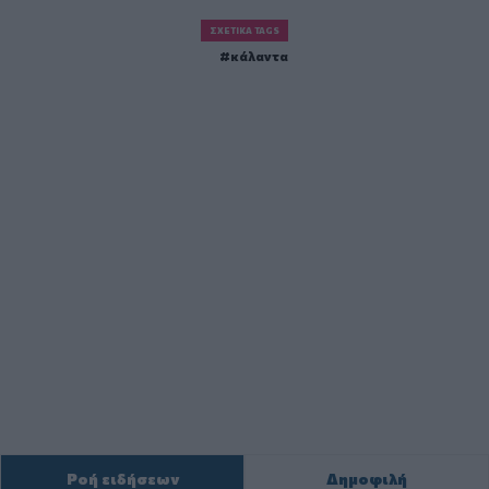
ΣΧΕΤΙΚΆ TAGS
κάλαντα
Ροή ειδήσεων
Δημοφιλή