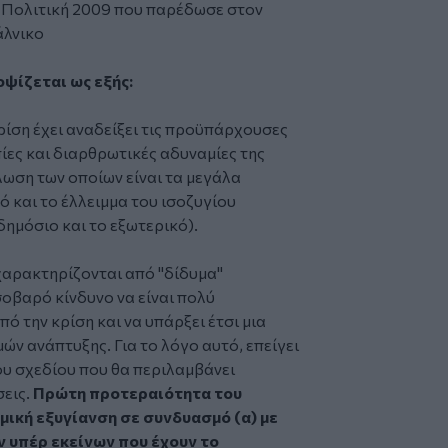
ή Πολιτική 2009 που παρέδωσε στον
άλνικο
οψίζεται ως εξής:
ρίση έχει αναδείξει τις προϋπάρχουσες
ες και διαρθρωτικές αδυναμίες της
λωση των οποίων είναι τα μεγάλα
ό και το έλλειμμα του ισοζυγίου
ημόσιο και το εξωτερικό).
χαρακτηρίζονται από "δίδυμα"
σοβαρό κίνδυνο να είναι πολύ
ό την κρίση και να υπάρξει έτσι μια
ν ανάπτυξης. Για το λόγο αυτό, επείγει
υ σχεδίου που θα περιλαμβάνει
σεις.
Πρώτη προτεραιότητα του
μική εξυγίανση σε συνδυασμό (α) με
 υπέρ εκείνων που έχουν το