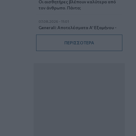
Οι αισθητήρες βλέπουν καλύτερα από
τον άνθρωπο. Πάντα;
07.08.2026 - 11:01
Generali: Αποτελέσματα Α' Εξαμήνου -
Εξαιρετική ανάπτυξη στα Λειτουργικά
και Προσαρμοσμένα Καθαρά
ΠΕΡΙΣΣΟΤΕΡΑ
Αποτελέσματα με συμβολή από όλες
τις επιχειρηματικές δραστηριότητες
07.08.2026 - 10:28
Ομαδικά Ασφαλιστικά προϊόντα
Επαγγελματικής Συνταξιοδότησης: Νέο
πεδίο ανάπτυξης για ασφαλιστικές και
ασφαλιστές
07.08.2026 - 09:23
CrediaBank: Οικονομικά Αποτελέσματα
A’ Εξαμήνου 2026 - Υψηλοί ρυθμοί
ανάπτυξης και νέα ρεκόρ επιδόσεων
07.08.2026 - 08:45