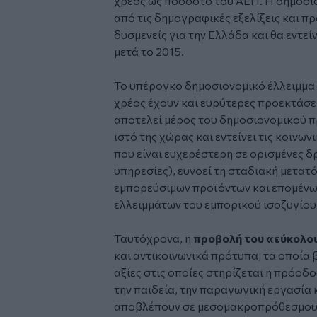
χρέος ως ποσοστό του ΑΕΠ. Η δημοσι
από τις δημογραφικές εξελίξεις και προ
δυσμενείς για την Ελλάδα και θα εντε
μετά το 2015.
Το υπέρογκο δημοσιονομικό έλλειμμα 
χρέος έχουν και ευρύτερες προεκτάσε
αποτελεί μέρος του δημοσιονομικού π
ιστό της χώρας και εντείνει τις κοινω
που είναι ευχερέστερη σε ορισμένες δ
υπηρεσίες), ευνοεί τη σταδιακή μετατ
εμπορεύσιμων προϊόντων και επομέν
ελλειμμάτων του εμπορικού ισοζυγίου
Ταυτόχρονα, η
προβολή του «εύκολο
και αντικοινωνικά πρότυπα, τα οποία 
αξίες στις οποίες στηρίζεται η πρόοδ
την παιδεία, την παραγωγική εργασία 
αποβλέπουν σε μεσομακροπρόθεσμους