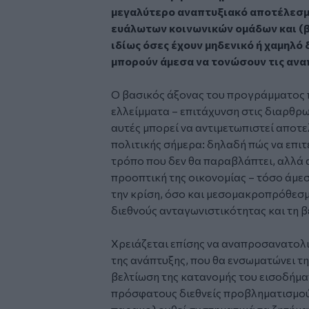
μεγαλύτερο αναπτυξιακό αποτέλεσμα
ευάλωτων κοινωνικών ομάδων και (β
ιδίως όσες έχουν μηδενικό ή χαμηλό 
μπορούν άμεσα να τονώσουν τις ανα
Ο βασικός άξονας του προγράμματος π
ελλείμματα – επιτάχυνση στις διαρθρω
αυτές μπορεί να αντιμετωπιστεί αποτε
πολιτικής σήμερα: δηλαδή πώς να επιτ
τρόπο που δεν θα παραβλάπτει, αλλά 
προοπτική της οικονομίας – τόσο άμεσ
την κρίση, όσο και μεσομακροπρόθεσμ
διεθνούς ανταγωνιστικότητας και τη β
Χρειάζεται επίσης να αναπροσανατολι
της ανάπτυξης, που θα ενσωματώνει τ
βελτίωση της κατανομής του εισοδήματ
πρόσφατους διεθνείς προβληματισμού