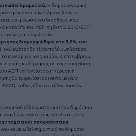
δεινωθεί δραματικά.
Η δημοσιονομική
προκειμένου να μην τελματωθούν οι
παιτείται μείωση του διαρθρωτικού
ά κατά 5% του ΑΕΠ τη διετία 2010-2011
ετησίως επί σειρά ετών.
βέρνησης διαμορφώθηκε στο 5,6% του
, ενώ εφέτος θα είναι πολύ υψηλότερο,
 το εννεάμηνο Ιανουαρίου-Σεπτεμβρίου,
κεντρικής κυβέρνησης σε ταμειακή βάση
του ΑΕΠ την αντίστοιχη περυσινή
νησης θα εμφανίσει και αυτό μεγάλη
 2008), καθώς ήδη στο τέλος Ιουνίου
ιονομικού ελλείμματος και του δημόσιου
ων κινδύνων από τους επενδυτές στις
την ταχεία και αποφασιστική
νου να μειωθεί σημαντικά το δημόσιο