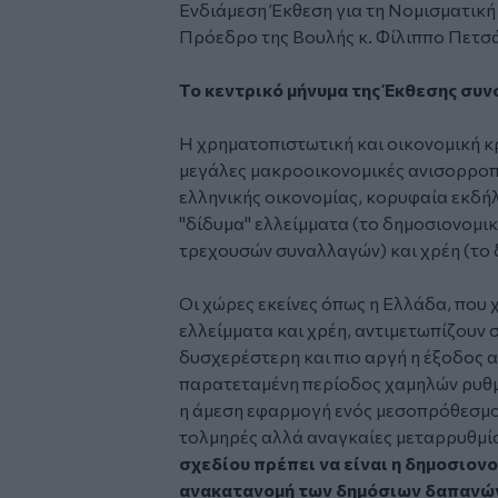
Ενδιάμεση Έκθεση για τη Νομισματικ
Πρόεδρο της Βουλής κ. Φίλιππο Πετσ
To κεντρικό μήνυμα της Έκθεσης συν
Η χρηματοπιστωτική και οικονομική κ
μεγάλες μακροοικονομικές ανισορροπί
ελληνικής οικονομίας, κορυφαία εκδή
"δίδυμα" ελλείμματα (το δημοσιονομικ
τρεχουσών συναλλαγών) και χρέη (το δ
Οι χώρες εκείνες όπως η Ελλάδα, που 
ελλείμματα και χρέη, αντιμετωπίζουν 
δυσχερέστερη και πιο αργή η έξοδος απ
παρατεταμένη περίοδος χαμηλών ρυθμώ
η άμεση εφαρμογή ενός μεσοπρόθεσμο
τολμηρές αλλά αναγκαίες μεταρρυθμί
σχεδίου πρέπει να είναι η δημοσιονο
ανακατανομή των δημόσιων δαπανών