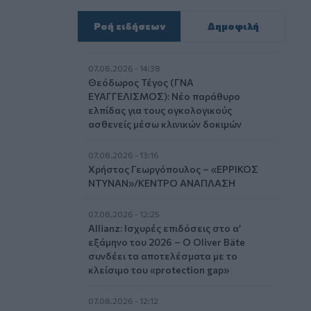
Ροή ειδήσεων
Δημοφιλή
07.08.2026 - 14:38
Θεόδωρος Τέγος (ΓΝΑ
ΕΥΑΓΓΕΛΙΣΜΟΣ): Νέο παράθυρο
ελπίδας για τους ογκολογικούς
ασθενείς μέσω κλινικών δοκιμών
07.08.2026 - 13:16
Χρήστος Γεωργόπουλος – «ΕΡΡΙΚΟΣ
ΝΤΥΝΑΝ»/ΚΕΝΤΡΟ ΑΝΑΠΛΑΣΗ
07.08.2026 - 12:25
Allianz: Ισχυρές επιδόσεις στο α’
εξάμηνο του 2026 – Ο Oliver Bäte
συνδέει τα αποτελέσματα με το
κλείσιμο του «protection gap»
07.08.2026 - 12:12