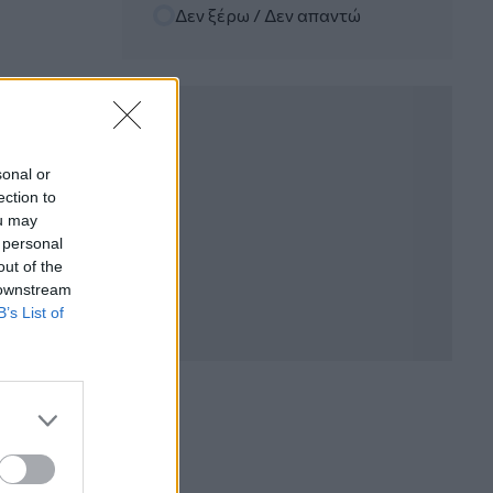
Δεν ξέρω / Δεν απαντώ
06.08.2026 - 12:22
Kavita Patel - PhARMA Innovation
Forum: Ένα στα πέντε καινοτόμα
φάρμακα φτάνει τελικά στην Ελλάδα
06.08.2026 - 11:37
Μείωση ασφαλιστικών εισφορών
sonal or
ύψους 240 εκατ. ευρώ ζητούν οι
ection to
έμποροι από την Κυβέρνηση
ou may
 personal
06.08.2026 - 10:45
out of the
Ευρώπη: Μπορεί η κλιματική αλλαγή να
 downstream
οδηγήσει σε ενεργειακή κρίση;
B’s List of
06.08.2026 - 09:15
Στέλιος Λιανός – INTERAMERICAN /
Αθηναϊκή Γενική Κλινική
06.08.2026 - 08:40
Η γαλλική «ψήφος» στο «καλώδιο» και