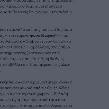
ονομική προσαρμογή επίσης επιβάλλεται
οπτικές, οι οποίες είναι ιδιαίτερα
ίνουν σοβαρά τις δημοσιονομικές πιέσεις
και το μεγάλο και διογκούμενο δημόσιο
ις. Η εκτεταμένη
φοροδιαφυγή
-- που
ροβλήματος – διαβρώνει τον κοινωνικό
νικές αντιθέσεις. Παράλληλα, στο βαθμό
ραστηριότητες (κατά κανόνα στις
όπιση πόρων προς τομείς μη διεθνώς
ως συμβάλλει στη διαμόρφωση μεγάλων
.
υ κέρδους»
καλλιεργεί αντιπαραγωγικά
βρίσκονται μακριά από τις θεμελιώδεις
ος των ανεπτυγμένων χωρών -- δηλαδή
και την υγιή επιχειρηματικότητα που
 στόχους. Επίσης, η απελευθέρωση του