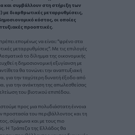
 και συμβάλλουν στη στήριξη των
) με διαρθρωτικές μεταρρυθμίσεις,
δημοσιονομικό κόστος, οι οποίες
πτυξιακές προοπτικές.
ρέπει επομένως να είναι: "φρένο στα
τικές μεταρρυθμίσεις". Με τις επιλογές
λεσματικά το δίλημμα της οικονομικής
ευχθεί η δημοσιονομική εξυγίανση με
αντίθετα θα τονώνει την αναπτυξιακή
α, για την ταχύτερη δυνατή έξοδο από
α, για την ανάκτηση της απωλεσθείσας
ελτίωση του βιοτικού επιπέδου.
στούμε προς μια πολυδιάστατη έννοια
ην προστασία του περιβάλλοντος και τη
ος, σύμφωνα και με τους πιο
ς. Η Τράπεζα της Ελλάδος θα