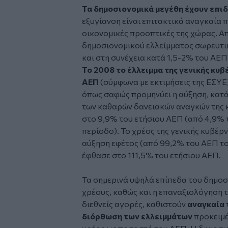
Τα δημοσιονομικά μεγέθη έχουν επι
εξυγίανση είναι επιτακτικά αναγκαία 
οικονομικές προοπτικές της χώρας. Α
δημοσιονομικού ελλείμματος σωρευτικ
και στη συνέχεια κατά 1,5-2% του ΑΕΠ 
Το 2008 το έλλειμμα της γενικής κυ
ΑΕΠ
(σύμφωνα με εκτιμήσεις της ΕΣΥΕ)
όπως σαφώς προμηνύει η αύξηση, κατά
των καθαρών δανειακών αναγκών της 
στο 9,9% του ετήσιου ΑΕΠ (από 4,9% 
περίοδο). Το χρέος της γενικής κυβέρ
αύξηση εφέτος (από 99,2% του ΑΕΠ το
έφθασε στο 111,5% του ετήσιου ΑΕΠ.
Τα σημερινά υψηλά επίπεδα του δημοσ
χρέους, καθώς και η επαναξιολόγηση τ
διεθνείς αγορές, καθιστούν
αναγκαία 
διόρθωση των ελλειμμάτων
προκειμέ