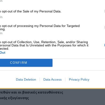
In
κοδομητικού διαλόγου στη χώρα, να
και να ενισχυθεί ο – μέχρι σήμερα
o opt-out of the Sale of my Personal Data.
μούς.
In
κοινωνικών εταίρων και του κράτους
to opt-out of processing my Personal Data for Targeted
ing.
ον οποίο θα κατανεμηθούν τα
In
πορεί να οικοδομηθεί η κοινωνική
πολιτική στήριξη για την εφαρμογή των
o opt-out of Collection, Use, Retention, Sale, and/or Sharing
ersonal Data that Is Unrelated with the Purposes for which it
ίες προσαρμογές της οικονομικής
lected.
από μέτρα που θα αμβλύνουν τις
Out
κά ασθενέστερους πολίτες. Συγχρόνως
CONFIRM
ράσεις ομάδων συμφερόντων οι οποίες
αφειοκρατία και την αδιαφάνεια
ρόοδο.
Data Deletion
Data Access
Privacy Policy
ΣΗΣ
γεθών και οι βασικές κατευθύνσεις
ικής εξυγίανσης