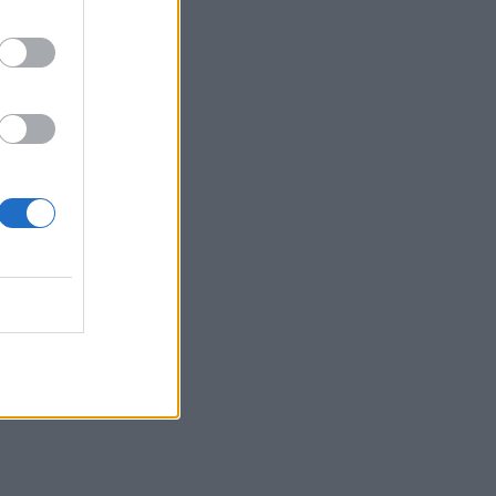
τα συμφέροντα, οι ελληνικές τράπεζες
«πρωταθλήτριες» στα δάνεια, νέο deal
Βαρδινογιάννη- Εξάρχου και ο
διπλασιασμός των κερδών της ΔΕΗ
05.08.2026 - 13:37
Randy Schekman, Νομπελίστας Ιατρικής:
«Σε πέντε χρόνια μπορεί να έχουμε
θεραπεία που αναστέλλει την εξέλιξη
του Πάρκινσον»
05.08.2026 - 12:33
Ε.Ε και παράνομη μετανάστευση:
προτάσεις και δράσεις με παρονομαστή
το κοινό συμφέρον
05.08.2026 - 12:11
Αντώνης Βουκλαρής - «ΕΡΡΙΚΟΣ
ΝΤΥΝΑΝ»
05.08.2026 - 11:30
Η νέα εποχή στην εκπαίδευση των