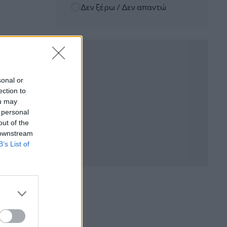
Δεν ξέρω / Δεν απαντώ
WWF: Περισσότερα από 180.000
στρέμματα καμένων δασικών εκτάσεων
στην Ελλάδα σε λίγες μόλις μέρες
05.08.2026 - 09:45
Η Ελλάδα που αντιστέκεται και επιμένει
να μην ασφαλίζεται!
sonal or
ection to
05.08.2026 - 09:20
ou may
Καλοκαιρινό ταξίδι: Οι 8 συμβουλές που
 personal
αξίζει να δώσει κάθε ασφαλιστής
out of the
στους πελάτες του
 downstream
B’s List of
05.08.2026 - 08:51
Το εκλογικό «καμπανάκι» της Goldman
Sachs, η ισχυρή πιστωτική επέκταση
των ελληνικών τραπεζών, το «πάρτι»
στις αγορές, οι «κρυμμένες» αξίες της
ΓΕΚ ΤΕΡΝΑ
05.08.2026 - 08:37