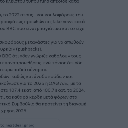
 το κλειστού τύπου fund απέδιδε κατά
υ, το 2022 στους…κουκουλοφόρους του
 προσφάτως προωθώντας fake news κατά
υ BBC που είναι μπαγιάτικο και το είχε
σκοφόρους μετανάστες για να απωθούν
υρκία» (pushbacks).
BBC ότι «δεν γνώριζε καθόλου» τους
α επαναπροωθήσεις, ενώ τόνισε ότι «δε
τα ευρωπαϊκά σύνορα».
δών, καθώς και άνοδο εσόδων και
οίνωσε για το 2025 η ΟΛΘ Α.Ε., με τα
τα 107,4 εκατ. από 100,7 εκατ. το 2024,
ατ., τα καθαρά κέρδη μετά φόρων στα
κητικό Συμβούλιο θα προτείνει τη διανομή
η χρήση 2025.
 το
nextdeal.gr
ως