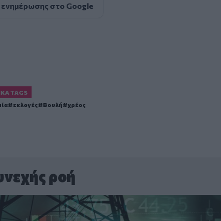
 ενημέρωσης στο Google
ΙΚΆ TAGS
μία
εκλογές
Βουλή
χρέος
υνεχής ροή