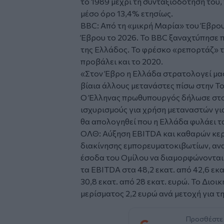
το 1989 μέχρι τη συνταξιοδότησή του,
μέσο όρο 13,4% ετησίως.
BBC: Από τη «μικρή Μαρία» του Έβρο
Έβρου το 2026. Το BBC ξαναχτύπησε
της Ελλάδος. Το φρέσκο «ρεπορτάζ» το
προβάλει και το 2020.
«Στον Έβρο η Ελλάδα στρατολογεί μα
βίαια άλλους μετανάστες πίσω στην Το
Ο Έλληνας πρωθυπουργός δήλωσε στο 
ισχυρισμούς για χρήση μεταναστών γι
θα απολογηθεί που η Ελλάδα φυλάει 
ΟΛΘ: Αύξηση EBITDA και καθαρών κερ
διακίνησης εμπορευματοκιβωτίων, ανακ
έσοδα του Ομίλου να διαμορφώνονται σ
τα EBITDA στα 48,2 εκατ. από 42,6 εκ
30,8 εκατ. από 28 εκατ. ευρώ. Το Διοι
μερίσματος 2,2 ευρώ ανά μετοχή για τ
Προσθέστε