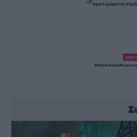
προτιμώμενη πηγή
ΣΧΕΤ
πλεόνασμα
οικονο
Σ