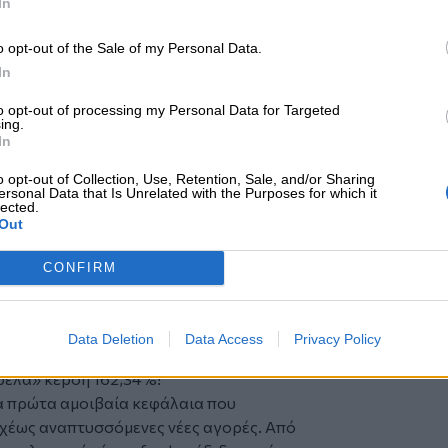
In
φωνα με την οποία το ελληνικό χρέος
% το 2026 και στο 130,3% το 2027.
o opt-out of the Sale of my Personal Data.
πίσης να αυξηθεί, αλλά με
In
9,7% το 2031 από 87,1% το 2025. Η
to opt-out of processing my Personal Data for Targeted
ης Ελλάδας το 2026 και τα επόμενα
ing.
ψηλά πρωτογενή δημοσιονομικά
In
o opt-out of Collection, Use, Retention, Sale, and/or Sharing
σε ο διάσημος επενδυτής Μαρκ
ersonal Data that Is Unrelated with the Purposes for which it
lected.
μεγάλος επενδυτής στις αναδυόμενες
Out
ranklin Templeton Investments,
CONFIRM
ικών ευκαιριών στην Αφρική, την Ασία,
 Αμερική.
ν αγορών, όπως τον αποκαλούσαν,
Data Deletion
Data Access
Privacy Policy
ην …βοήθησε να πετύχει την δεύτερη
ρελά» κέρδη 162,34%!
τα πρώτα αμοιβαία κεφάλαια που
αχέως αναπτυσσόμενες νέες αγορές. Από