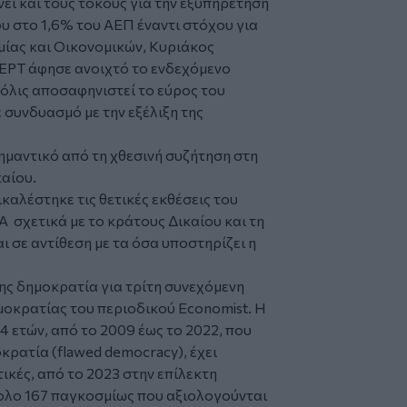
ει και τους τόκους για την εξυπηρέτηση
ου στο 1,6% του ΑΕΠ έναντι στόχου για
ίας και Οικονομικών, Κυριάκος
 ΕΡΤ άφησε ανοιχτό το ενδεχόμενο
όλις αποσαφηνιστεί το εύρος του
 συνδυασμό με την εξέλιξη της
σημαντικό από τη χθεσινή συζήτηση στη
καίου.
αλέστηκε τις θετικές εκθέσεις του
 σχετικά με το κράτους Δικαίου και τη
 σε αντίθεση με τα όσα υποστηρίζει η
ης δημοκρατία για τρίτη συνεχόμενη
μοκρατίας του περιοδικού Economist. Η
4 ετών, από το 2009 έως το 2022, που
ρατία (flawed democracy), έχει
ικές, από το 2023 στην επίλεκτη
ολο 167 παγκοσμίως που αξιολογούνται