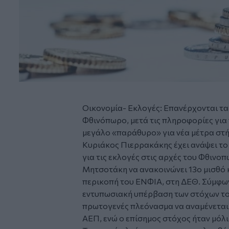
Οικονομία- Εκλογές: Επανέρχονται τα
Φθινόπωρο, μετά τις πληροφορίες για
μεγάλο «παράθυρο» για νέα μέτρα στή
Κυριάκος Πιερρακάκης έχει ανάψει το
για τις εκλογές στις αρχές του Φθιν
Μητσοτάκη να ανακοινώνει 13ο μισθό κ
περικοπή του ΕΝΦΙΑ, στη ΔΕΘ. Σύμφων
εντυπωσιακή υπέρβαση των στόχων του
πρωτογενές πλεόνασμα να αναμένεται 
ΑΕΠ, ενώ ο επίσημος στόχος ήταν μόλι