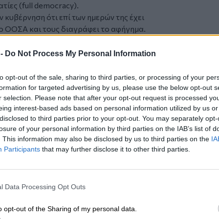
ίες (full democracy).
ν κυβέρνηση ότι επί των ημερών της έχει
ο ΟΟΣΑ και τους διαγράφει το αφήγημα.
η του ΟΟΣΑ, που κατατάσσει την Ελλάδα
μελών και εταίρων του ΟΟΣΑ όσον
 -
Do Not Process My Personal Information
πλαισίου για τη δημόσια ακεραιότητα
Σύμφωνα με τις μετρήσεις, η Ελλάδα
to opt-out of the sale, sharing to third parties, or processing of your per
την ποιότητα σχεδιασμού και τον 2ο
formation for targeted advertising by us, please use the below opt-out s
r selection. Please note that after your opt-out request is processed y
ν.
eing interest-based ads based on personal information utilized by us or
ς για μία ακόμη φορά ζήτησε εκλογές
disclosed to third parties prior to your opt-out. You may separately opt-
αι του ζητούν το ΠΑΣΟΚ που υπολείπεται
losure of your personal information by third parties on the IAB’s list of
ς (κατηγορεί και το ΠΑΣΟΚ γιατί δεν
. This information may also be disclosed by us to third parties on the
IA
στο 4%, και θα «σβήσει» όταν έλθει το
Participants
that may further disclose it to other third parties.
ο χρέος των αναπτυγμένων οικονομιών
Π το 2025 και θα ακολουθεί ανοδική
l Data Processing Opt Outs
 το ελληνικό δημόσιο χρέος θα κινηθεί
εαματικά την ίδια περίοδο από το 145,7%
o opt-out of the Sharing of my personal data.
 τον μέσο όρο. Η πρόβλεψη αυτή