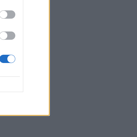
Ιωάννης Μπολέτης – ΩΝΑΣΕΙΟ
04.08.2026 - 15:33
ERGO Hellas: Μέτρα στήριξης για τους
πληγέντες ασφαλισμένους της από τις
πυρκαγιές
04.08.2026 - 12:40
Τράπεζα Κύπρου: Ενισχυμένες κατά
31% οι ασφαλιστικές υπηρεσίες -
Κέρδη €252 εκατ. (+7%) και ROTE
18.8% στο εξάμηνο
04.08.2026 - 11:49
Σπύρος Γεωργαράς - «ΥΓΕΙΑ» /
Ερευνητικό και Θεραπευτικό Ινστιτούτο
ΟΦΘΑΛΜΟΣ