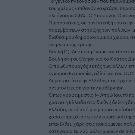
Το γενικό πλεόνασμα - που περιλαμβάν
του χρέους - πιθανόν να φτάσει περίπ
πλεόνασμα 0,6%. O Υπουργός Οικονομ
Πιερρακάκης, σε συνέντευξή του στην
παρεμβάσεων στήριξης των πολιτών, μ
διαθέσιμου δημοσιονομικού χώρου, σε
ενεργειακής κρίσης.
Βουλή (1): Δεν περιμέναμε και τίποτε 
Βουλή στη συζήτηση για το Κράτος Δι
Ο πρωθυπουργός εκτός των άλλων επικ
έγκυρου Economist, αλλά και του ΟΟΣΑ
Δημοκρατία στην Ελλάδα, που έρχονται
αντιπολίτευση για την κυβέρνηση.
Όπως γράφαμε στις 14 Απριλίου, πλήρ
χρονιά η Ελλάδα στο διεθνή δείκτη δη
Ελλάδα, μετά από μια μακρά περίοδο 1
χαρακτηριζόταν ως ελλειμματική δημοκ
επανέλθει, χάρη στις ασκούμενες πολιτ
κατηγορία των 26 μόλις χωρών σε σύν