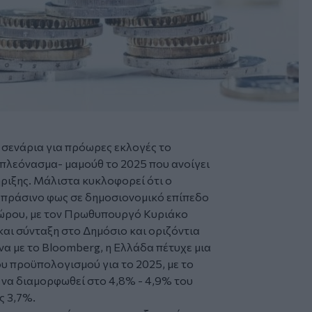
 σενάρια για πρόωρες εκλογές το
 πλεόνασμα- μαμούθ το 2025 που ανοίγει
ριξης. Μάλιστα κυκλοφορεί ότι ο
 πράσινο φως σε δημοσιονομικό επίπεδο
οπώρου, με τον Πρωθυπουργό Κυριάκο
αι σύνταξη στο Δημόσιο και οριζόντια
α με το Bloomberg, η Ελλάδα πέτυχε μια
 προϋπολογισμού για το 2025, με το
να διαμορφωθεί στο 4,8% - 4,9% του
ς 3,7%.