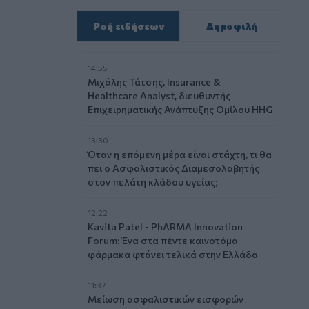
Ροή ειδήσεων
Δημοφιλή
14:55
Μιχάλης Τάτσης, Insurance &
Healthcare Analyst, διευθυντής
Επιχειρηματικής Ανάπτυξης Ομίλου HHG
13:30
Όταν η επόμενη μέρα είναι στάχτη, τι θα
πει ο Ασφαλιστικός Διαμεσολαβητής
στον πελάτη κλάδου υγείας;
12:22
Kavita Patel - PhARMA Innovation
Forum: Ένα στα πέντε καινοτόμα
φάρμακα φτάνει τελικά στην Ελλάδα
11:37
Μείωση ασφαλιστικών εισφορών