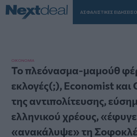
ΑΣΦΑΛΙΣΤΙΚΕΣ ΕΙΔΗΣΕΙΣ
Ο
Facebook
Instagram
LinkedIn
TikTok
X
Homepage
ΟΙΚΟΝΟΜΙΑ
Το πλεόνασμα-μαμούθ φέρν
εκλογές(;), Economist κα
της αντιπολίτευσης, εύση
ελληνικού χρέους, «έφυγε
«ανακάλυψε» τη Σοφοκλέο