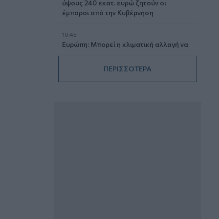
ύψους 240 εκατ. ευρώ ζητούν οι
έμποροι από την Κυβέρνηση
10:45
Ευρώπη: Μπορεί η κλιματική αλλαγή να
οδηγήσει σε ενεργειακή κρίση;
ΠΕΡΙΣΣΟΤΕΡΑ
09:15
Στέλιος Λιανός – INTERAMERICAN /
Αθηναϊκή Γενική Κλινική
08:40
Η γαλλική «ψήφος» στο «καλώδιο» και
τα συμφέροντα, οι ελληνικές τράπεζες
«πρωταθλήτριες» στα δάνεια, νέο deal
Βαρδινογιάννη- Εξάρχου και ο
διπλασιασμός των κερδών της ΔΕΗ
05.08.2026 - 13:37
Randy Schekman, Νομπελίστας Ιατρικής:
«Σε πέντε χρόνια μπορεί να έχουμε
θεραπεία που αναστέλλει την εξέλιξη