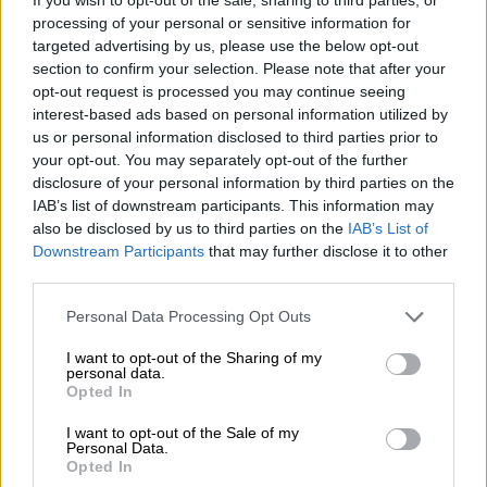
11:07
processing of your personal or sensitive information for
Ανασφάλιστα οχήματα: Από «κόσκινο» με AI θα περάσουν οι
targeted advertising by us, please use the below opt-out
ενστάσεις
section to confirm your selection. Please note that after your
opt-out request is processed you may continue seeing
10:40
interest-based ads based on personal information utilized by
Η Revolut αποκτά πλήρη τραπεζική άδεια στη Γαλλία
us or personal information disclosed to third parties prior to
your opt-out. You may separately opt-out of the further
10:18
disclosure of your personal information by third parties on the
Χρυσόστομος Κ. Μαλτέζος (ΚΑΤ): Πώς να αποφύγουν τα
IAB’s list of downstream participants. This information may
προβλήματα το καλοκαίρι όσοι πάσχουν από αγγειακές
also be disclosed by us to third parties on the
IAB’s List of
παθήσεις
Downstream Participants
that may further disclose it to other
third parties.
09:27
Ο «χάρτης» των πληρωμών από e-ΕΦΚΑ και ΔΥΠΑ για την
Personal Data Processing Opt Outs
περίοδο 10 έως 14 Αυγούστου
I want to opt-out of the Sharing of my
personal data.
08:38
Opted In
Σενάρια για εξαγορές ελληνικών τραπεζών, το πολιτικό ρίσκο
θα επανέλθει στην αγορά, τα τρία «καμπανάκια» για τις
I want to opt-out of the Sale of my
Personal Data.
αγορές, δυναμική διεθνής επέκταση της ΔΕΗ
Opted In