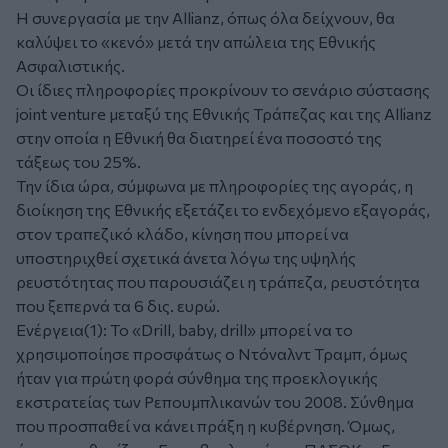
Η συνεργασία με την Allianz, όπως όλα δείχνουν, θα
καλύψει το «κενό» μετά την απώλεια της Εθνικής
Ασφαλιστικής.
Οι ίδιες πληροφορίες προκρίνουν το σενάριο σύστασης
joint venture μεταξύ της Εθνικής Τράπεζας και της Allianz
στην οποία η Εθνική θα διατηρεί ένα ποσοστό της
τάξεως του 25%.
Την ίδια ώρα, σύμφωνα με πληροφορίες της αγοράς, η
διοίκηση της Εθνικής εξετάζει το ενδεχόμενο εξαγοράς,
στον τραπεζικό κλάδο, κίνηση που μπορεί να
υποστηριχθεί σχετικά άνετα λόγω της υψηλής
ρευστότητας που παρουσιάζει η τράπεζα, ρευστότητα
που ξεπερνά τα 6 δις. ευρώ.
Ενέργεια(1): Το «Drill, baby, drill» μπορεί να το
χρησιμοποίησε προσφάτως ο Ντόναλντ Τραμπ, όμως
ήταν για πρώτη φορά σύνθημα της προεκλογικής
εκστρατείας των Ρεπουμπλικανών του 2008. Σύνθημα
που προσπαθεί να κάνει πράξη η κυβέρνηση. Όμως,