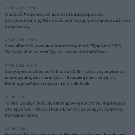
07.08.2026 - 10:28
Ομαδικά Ασφαλιστικά προϊόντα Επαγγελματικής
Συνταξιοδότησης: Νέο πεδίο ανάπτυξης για ασφαλιστικές και
ασφαλιστές
07.08.2026 - 09:23
CrediaBank: Οικονομικά Αποτελέσματα A’ Εξαμήνου 2026 -
Υψηλοί ρυθμοί ανάπτυξης και νέα ρεκόρ επιδόσεων
07.08.2026 - 08:45
Στόχος για νέα δάνεια 15 δισ. το 2026, η «ακτινογραφία» της
κερδοφορίας των τραπεζών, η δυναμική επιστροφή της
Metlen, μεγαλώνει ταχύτατα η CrediaBank
06.08.2026
10.000 φορές η διεθνής επιστημονική κοινότητα παρέπεμψε
στο έργο του – Ποιος είναι ο Έλληνας χειρουργός Χρήστος
Κοντοβουνήσιος
06.08.2026
Μιχάλης Τάτσης, Insurance & Healthcare Analyst, διευθυντής