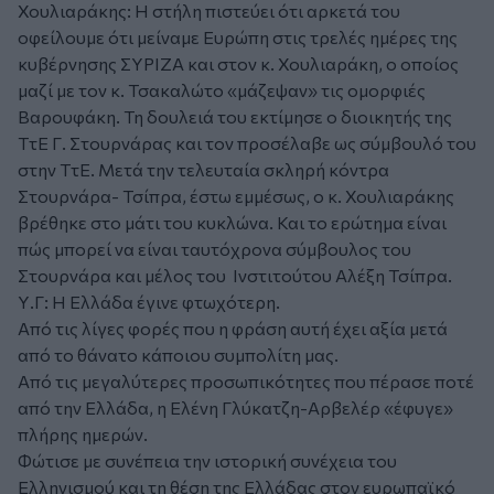
Χουλιαράκης: Η στήλη πιστεύει ότι αρκετά του
οφείλουμε ότι μείναμε Ευρώπη στις τρελές ημέρες της
κυβέρνησης ΣΥΡΙΖΑ και στον κ. Χουλιαράκη, ο οποίος
μαζί με τον κ. Τσακαλώτο «μάζεψαν» τις ομορφιές
Βαρουφάκη. Τη δουλειά του εκτίμησε ο διοικητής της
ΤτΕ Γ. Στουρνάρας και τον προσέλαβε ως σύμβουλό του
στην ΤτΕ. Μετά την τελευταία σκληρή κόντρα
Στουρνάρα- Τσίπρα, έστω εμμέσως, ο κ. Χουλιαράκης
βρέθηκε στο μάτι του κυκλώνα. Και το ερώτημα είναι
πώς μπορεί να είναι ταυτόχρονα σύμβουλος του
Στουρνάρα και μέλος του Ινστιτούτου Αλέξη Τσίπρα.
Υ.Γ: Η Ελλάδα έγινε φτωχότερη.
Από τις λίγες φορές που η φράση αυτή έχει αξία μετά
από το θάνατο κάποιου συμπολίτη μας.
Από τις μεγαλύτερες προσωπικότητες που πέρασε ποτέ
από την Ελλάδα, η Ελένη Γλύκατζη-Αρβελέρ «έφυγε»
πλήρης ημερών.
Φώτισε με συνέπεια την ιστορική συνέχεια του
Ελληνισμού και τη θέση της Ελλάδας στον ευρωπαϊκό