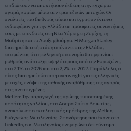
επιδιώκουν να αποκτήσουν έκθεση στην εγχώρια
αγορά, κυρίως μέσω των τραπεζικών μετοχών. Οι
αναλυτές του διεθνούς οίκου κατέγραψαν έντονο
ενδιαφέρον για την Ελλάδα σε πρόσφατες συναντήσεις
τους με επενδυτές στη Νέα Υόρκη, τη Ζυρίχη, τη
Μαδρίτη και το Λουξεμβούργο. Η Morgan Stanley
διατηρεί θετική στάση απέναντι στην Ελλάδα,
εκτιμώντας ότι η ελληνική οικονομία θα εμφανίσει
ρυθμούς ανάπτυξης υψηλότερους από την Ευρωζώνη,
στο 2,1% το 2026 και στο 2,2% το 2027. Παράλληλα, ο
οίκος διατηρεί σύσταση overweight για τις ελληνικές
μετοχές, ενόψει της πιθανής αναβάθμισης της αγοράς
στις ανεπτυγμένες.
Metlen: Την παραγωγή της πρώτης τυποποιημένης
ποσότητας γαλλίου, στα Άσπρα Σπίτια Βοιωτίας,
ανακοίνωσε ο εκτελεστικός πρόεδρος της Metlen,
Ευάγγελος Μυτιληναίος. Σε ανάρτηση που έκανε στο
LinkedIn, ο κ. Μυτιληναίος ενημερώνει ότι σύντομα