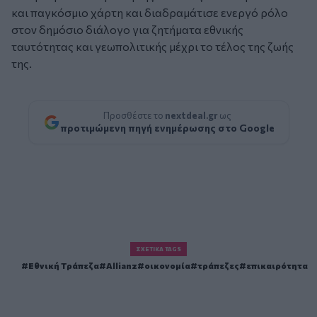
και παγκόσμιο χάρτη και διαδραμάτισε ενεργό ρόλο
στον δημόσιο διάλογο για ζητήματα εθνικής
ταυτότητας και γεωπολιτικής μέχρι το τέλος της ζωής
της.
Προσθέστε το
nextdeal.gr
ως
προτιμώμενη πηγή ενημέρωσης στο Google
ΣΧΕΤΙΚΆ TAGS
Εθνική Τράπεζα
Allianz
οικονομία
τράπεζες
επικαιρότητα