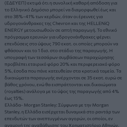
(ΕΔΕΥΕΠ) εκτιμά ότι η συνολική καθαρή απόδοση για
το Ελληνικό Δημόσιο μπορεί να διαμορφωθεί έως και
στο 38%–41% των κερδών, όταν οι έρευνες για
υδρογονάνθρακες της Chevron και της HELLENiQ
ENERGY μετουσιωθούν σε απτή παραγωγή. Το εθνικό
πρόγραμμα ερευνών για υδρογονάνθρακες φέρνει
επενδύσεις στο ύψους 790 εκατ. οι οποίες μπορούν να
φθάσουν και το 1 δισ. στο στάδιο της παραγωγής. Η
υπογραφή των τεσσάρων συμβάσεων παραχώρησης
προβλέπει εταιρικό φόρο 20% και περιφερειακό φόρο
5%, έσοδα που πάνε κατευθείαν στα κρατικά ταμεία. Τα
δικαιώματα παραγωγής ανέρχονται σε 35 εκατ. ευρώ σε
βάθος χρόνου, ενώ θα εισπράττονται και δικαιώματα
(royalties) ανάλογα με το ύψος της παραγωγής από 4%
έως 15%.
Ελλάδα- Morgan Stanley: Σύμφωνα με την Morgan
Stanley, η Ελλάδα εισέρχεται δυναμικά στο ραντάρ των
επενδυτών των ανεπτυγμένων αγορών, οι οποίοι, εν
αναμονή της αναβάθμισης του Χρηματιστήριο Αθηνών,