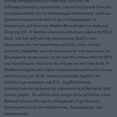
ξεκινά η παράδοση των πακέτων γαλλίου σε
ενδιαφερόμενους αγοραστές, για να διεξάγουν δοκιμές,
επισημαίνοντας ότι το πρόγραμμα παραγωγής γαλλίου
βρίσκεται μπροστά από το χρονοδιάγραμμα. Η
παραγωγή γαλλίου της Metlen θα καλύψει τις ανάγκες
όλης της ΕΕ. Η Metlen υλοποιεί επένδυση ύψους €295,5
εκατ. για την αύξηση της παραγωγής βωξίτη και
αλουμίνας και την ανάκτηση γαλλίου, ενός υλικού
ζωτικής σημασίας για την τεχνολογία, την άμυνα και τη
βιομηχανία ημιαγωγών, τη στιγμή που πάνω από το 98%
της παγκόσμιας παραγωγής ελέγχεται από την Κίνα. Η
Metlen στοχεύει σε ετήσια παραγωγή περίπου 50 τόνων
γαλλίου έως το 2028, ικανή να καλύψει σχεδόν το
σύνολο των αναγκών της Ε.Ε., συμβάλλοντας
ουσιαστικά στη μείωση της ευρωπαϊκής εξάρτησης από
τρίτες χώρες. Το γάλλιο, ένα ασημί-μπλε μέταλλο, είναι
βασική πρώτη ύλη για τις σύγχρονες τεχνολογίες.
Χρησιμοποιείται σε smartphones, δορυφόρους και
ημιαγωγούς.