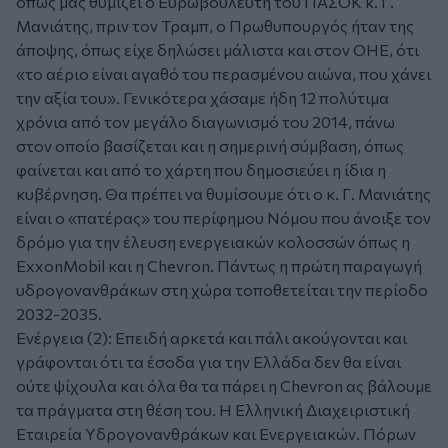
όπως μας θυμίζει ο Ευρωβουλευτή του ΠΑΣΟΚ κ. Γ.
Μανιάτης, πριν τον Τραμπ, ο Πρωθυπουργός ήταν της
άποψης, όπως είχε δηλώσει μάλιστα και στον ΟΗΕ, ότι
«το αέριο είναι αγαθό του περασμένου αιώνα, που χάνει
την αξία του». Γενικότερα χάσαμε ήδη 12 πολύτιμα
χρόνια από τον μεγάλο διαγωνισμό του 2014, πάνω
στον οποίο βασίζεται και η σημερινή σύμβαση, όπως
φαίνεται και από το χάρτη που δημοσιεύει η ίδια η
κυβέρνηση. Θα πρέπει να θυμίσουμε ότι ο κ. Γ. Μανιάτης
είναι ο «πατέρας» του περίφημου Νόμου που άνοιξε τον
δρόμο για την έλευση ενεργειακών κολοσσών όπως η
ExxonMobil και η Chevron. Πάντως η πρώτη παραγωγή
υδρογονανθράκων στη χώρα τοποθετείται την περίοδο
2032-2035.
Ενέργεια (2): Επειδή αρκετά και πάλι ακούγονται και
γράφονται ότι τα έσοδα για την Ελλάδα δεν θα είναι
ούτε ψίχουλα και όλα θα τα πάρει η Chevron ας βάλουμε
τα πράγματα στη θέση του. Η Ελληνική Διαχειριστική
Εταιρεία Υδρογονανθράκων και Ενεργειακών. Πόρων