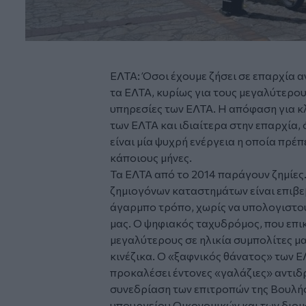
ΕΛΤΑ: Όσοι έχουμε ζήσει σε επαρχία 
τα ΕΛΤΑ, κυρίως για τους μεγαλύτερους
υπηρεσίες των ΕΛΤΑ. Η απόφαση για κλ
των ΕΛΤΑ και ιδιαίτερα στην επαρχία,
είναι μία ψυχρή ενέργεια η οποία πρέπε
κάποιους μήνες.
Τα ΕΛΤΑ από το 2014 παράγουν ζημίες.
ζημιογόνων καταστημάτων είναι επιβε
άγαρμπο τρόπο, χωρίς να υπολογιστο
μας. O ψηφιακός ταχυδρόμος, που επικ
μεγαλύτερους σε ηλικία συμπολίτες μα
κινέζικα. O «ξαφνικός θάνατος» των Ε
προκαλέσει έντονες «γαλάζιες» αντιδρ
συνεδρίαση των επιτροπών της Βουλής
υπουργείου Οικονομικών και των διοι