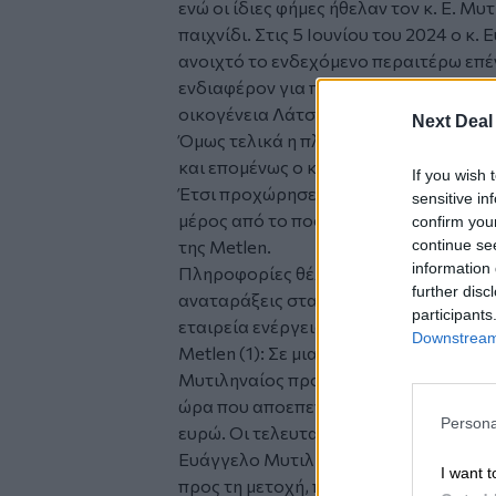
ενώ οι ίδιες φήμες ήθελαν τον κ. Ε. Μυ
παιχνίδι. Στις 5 Ιουνίου του 2024 ο κ
ανοιχτό το ενδεχόμενο περαιτέρω επ
ενδιαφέρον για πώληση από τους βασι
οικογένεια Λάτση.
Next Deal
Όμως τελικά η πλευρά Λάτση δεν πουλ
και επομένως ο κ.Μυτιληναίος δεν έχει
If you wish 
Έτσι προχώρησε σε αποεπένδυση του 
sensitive in
μέρος από το ποσό των 86 εκατ. ευρώ 
confirm you
continue se
της Metlen.
information 
Πληροφορίες θέλουν την κυβέρνηση να 
further disc
αναταράξεις στα ΕΛΠΕ την στιγμή που
participants
εταιρεία ενέργειας, μετά την συνεργασ
Downstream 
Metlen (1): Σε μια κίνηση στήριξης της
Μυτιληναίος προχώρησε σε αγορές ιδίω
ώρα που αποεπενδύει από τη Helleniq 
Persona
ευρώ. Οι τελευταίες διαδοχικές αγορέ
Ευάγγελο Μυτιληναίο αποτελούν κίνησ
I want t
προς τη μετοχή, που δέχτηκε πιέσεις