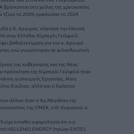
Α βρίσκονται στο χείλος της χρεοκοπίας
ώ τζίρο το 2009, εμφάνισαν το 2024
υδά ο Κ. Αργυρός εόρτασε την έλευσή
ΠΑ στην Ελλάδα, Κίμπερλι Γκίλφοϊλ.
ει βαθιά εκτίμηση για τον κ. Αργυρό
ώνται, ενώ γνωρίστηκαν σε φιλανθρωπική
ρους της κυβέρνησης και της Νέας
ν πρόσκληση της Κίμπερλι Γκιλφόιλ ήταν
ιάννη, η υπουργός Εργασίας, Νίκη
λης Κικίλιας, αλλά και ο Χρήστος
 των άλλων ήταν ο Χρ.Μεγάλου της
Ξενοκώστας της ΟΝΕΧ, ο Θ. Κυριακού, ο
 είχε ενταθεί η φημολογία ότι ο κ.
 από HELLENiQ ENERGY (πρώην ΕΛΠΕ),