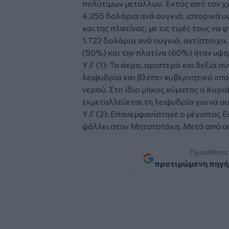
πολύτιμων μετάλλων. Εκτός από τον χ
4.355 δολάρια ανά ουγκιά, ιστορικά υ
και της πλατίνας, με τις τιμές τους να
1.722 δολάρια ανά ουγκιά, αντίστοιχα.
(50%) και την πλατίνα (60%) ήταν υψ
Υ.Γ (1): Τα άκρα, αριστερά και δεξιά 
λειψυδρία και βλέπει κυβερνητικό «παι
νερού. Στο ίδιο μήκος κύματος ο Κυρ
εκμεταλλεύεται τη λειψυδρία για να αυ
Υ.Γ (2): Επανεμφανίστηκε ο μέγιστος 
ψάλλει στον Μητστοτάκη. Μετά από αυ
Προσθέστε
προτιμώμενη πηγή