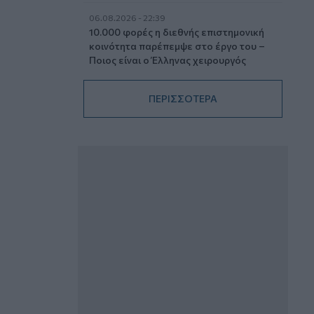
06.08.2026 - 22:39
10.000 φορές η διεθνής επιστημονική
κοινότητα παρέπεμψε στο έργο του –
Ποιος είναι ο Έλληνας χειρουργός
Χρήστος Κοντοβουνήσιος
ΠΕΡΙΣΣΟΤΕΡΑ
06.08.2026 - 14:55
Μιχάλης Τάτσης, Insurance &
Healthcare Analyst, διευθυντής
Επιχειρηματικής Ανάπτυξης Ομίλου HHG
06.08.2026 - 13:30
Όταν η επόμενη μέρα είναι στάχτη, τι θα
πει ο Ασφαλιστικός Διαμεσολαβητής
στον πελάτη κλάδου υγείας;
06.08.2026 - 12:22
Kavita Patel - PhARMA Innovation
Forum: Ένα στα πέντε καινοτόμα
φάρμακα φτάνει τελικά στην Ελλάδα