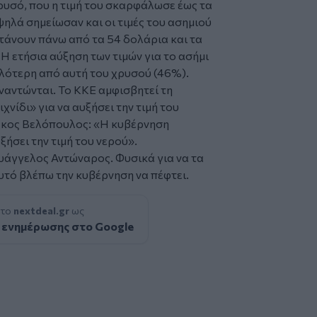
ρυσό, που η τιμή του σκαρφάλωσε έως τα
ψηλά σημείωσαν και οι τιμές του ασημιού
 φτάνουν πάνω από τα 54 δολάρια και τα
 Η ετήσια αύξηση των τιμών για το ασήμι
ηλότερη από αυτή του χρυσού (46%).
συναντώνται. Το ΚΚΕ αμφισβητεί τη
χνίδι» για να αυξήσει την τιμή του
ιάκος Βελόπουλος: «Η κυβέρνηση
ξήσει την τιμή του νερού».
Ευάγγελος Αντώναρος. Φυσικά για να τα
τό βλέπω την κυβέρνηση να πέφτει.
 το
nextdeal.gr
ως
 ενημέρωσης στο Google