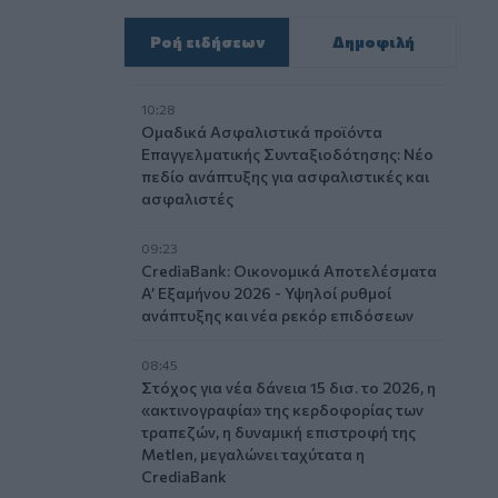
Ροή ειδήσεων
Δημοφιλή
10:28
Ομαδικά Ασφαλιστικά προϊόντα
Επαγγελματικής Συνταξιοδότησης: Νέο
πεδίο ανάπτυξης για ασφαλιστικές και
ασφαλιστές
09:23
CrediaBank: Οικονομικά Αποτελέσματα
A’ Εξαμήνου 2026 - Υψηλοί ρυθμοί
ανάπτυξης και νέα ρεκόρ επιδόσεων
08:45
Στόχος για νέα δάνεια 15 δισ. το 2026, η
«ακτινογραφία» της κερδοφορίας των
τραπεζών, η δυναμική επιστροφή της
Metlen, μεγαλώνει ταχύτατα η
CrediaBank