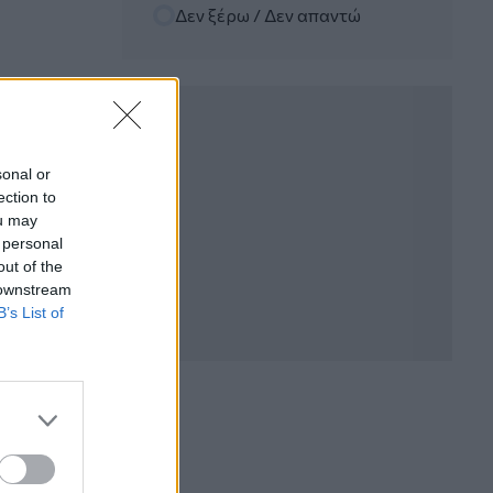
Randy Schekman, Νομπελίστας Ιατρικής:
Δεν ξέρω / Δεν απαντώ
«Σε πέντε χρόνια μπορεί να έχουμε
θεραπεία που αναστέλλει την εξέλιξη
του Πάρκινσον»
05.08.2026 - 12:33
Ε.Ε και παράνομη μετανάστευση:
προτάσεις και δράσεις με παρονομαστή
sonal or
το κοινό συμφέρον
ection to
ou may
05.08.2026 - 12:11
 personal
Αντώνης Βουκλαρής - «ΕΡΡΙΚΟΣ
out of the
ΝΤΥΝΑΝ»
 downstream
B’s List of
05.08.2026 - 11:30
Η νέα εποχή στην εκπαίδευση των
ασφαλιστικών διαμεσολαβητών
05.08.2026 - 10:50
Ξεκινούν οι αιτήσεις στο
vouchers.gov.gr για το Πρόγραμμα