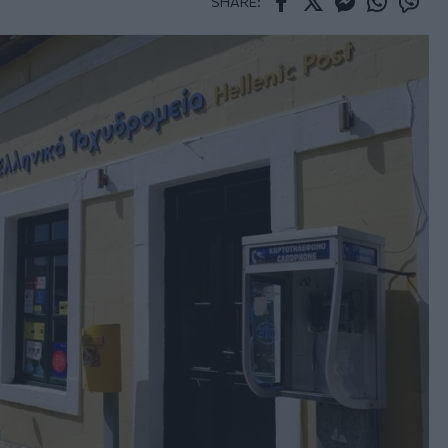
SHARE:
Facebook
Twitter
Messenger
Whatsapp
Viber