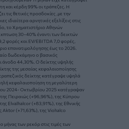
τη και κέρδη 99% οι τράπεζες. Η
 τις θετικές προσδοκίες ,με την
ες ιδιαίτερα αρνητικές εξελίξεις στις
οδο, το Χρηματιστήριο Αθηνών
έκπτωση 30–40% έναντι των δεικτών
9,2 φορές και EV/EBITDA 7,0 φορές,
ριο επανατιμολόγησης έως το 2026.
ταίο δωδεκάμηνο ο βασικός
ι άνοδο 44,30%. Ο δείκτης υψηλής
ίκτης της μεσαίας κεφαλαιοποίησης
 τραπεζικός δείκτης κατέγραψε υψηλά
ψηλή κεφαλαιοποίηση τη μεγαλύτερη
ίου 2024- Οκτωβρίου 2025 κατέγραψαν
, της Πειραιώς (+96,96%), της Κύπρου
ης Elvalhalcor (+83,91%), της Εθνικής
ς Aktor (+71,63%), της Viohalco
 μήνας των ρεκόρ στις τιμές των