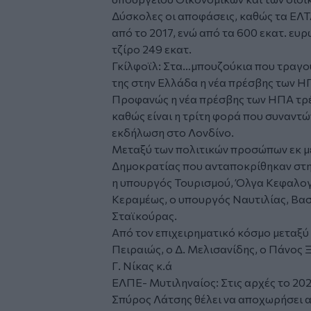
Δύσκολες οι αποφάσεις, καθώς τα ΕΛΤ
από το 2017, ενώ από τα 600 εκατ. ευρ
τζίρο 249 εκατ.
Γκίλφοϊλ: Στα…μπουζούκια που τραγο
της στην Ελλάδα η νέα πρέσβης των Η
Προφανώς η νέα πρέσβης των ΗΠΑ τρέφ
καθώς είναι η τρίτη φορά που συναντ
εκδήλωση στο Λονδίνο.
Μεταξύ των πολιτικών προσώπων εκ μέ
Δημοκρατίας που ανταποκρίθηκαν στη
η υπουργός Τουρισμού, Όλγα Κεφαλογ
Κεραμέως, ο υπουργός Ναυτιλίας, Βασί
Σταϊκούρας.
Από τον επιχειρηματικό κόσμο μεταξύ
Πειραιώς, ο Δ. Μελισανίδης, ο Πάνος 
Γ. Νίκας κ.ά
ΕΛΠΕ- Μυτιληναίος: Στις αρχές το 2025
Σπύρος Λάτσης θέλει να αποχωρήσει