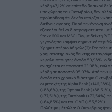
κέρδη 47,12% σε επίπεδο βασικού δείκ
υποχώρηση του Οκτωβρίου, δεν αλλάζει
προϋπόθεση ότι δεν θα υπάρξουν κάποι
διεθνείς αγορές. Παρά την έντονη άν
εξακολουθεί να διαπραγματεύεται με 
Stoxx 600 και MSCI EM, με δείκτη P/E 
γεγονός που αφήνει σημαντικό περιθώ
Χρηματιστήριο Αθηνών (2): Στο τελευ
χρηματιστηριακός δείκτης καταγράφε
κεφαλαιοποίησης άνοδο 50,98% , ο δε
ενισχύεται σε ποσοστό 23,08%, ενώ ο
κέρδη σε ποσοστό 95,07%. Από την υ
άνοδο στο χρονικό διάστημα Οκτωβρ
οι μετοχές της Alpha Bank (+146,38%)
(+88,6%), της Optima Bank (+88,51%), τ
(+77,51%), της Eurobank (+72,54%), τη
(+64,85%) και του ΟΛΠ (+55,52%).
Πολύτιμα μέταλλα: Ο Οκτώβριος ήταν ο