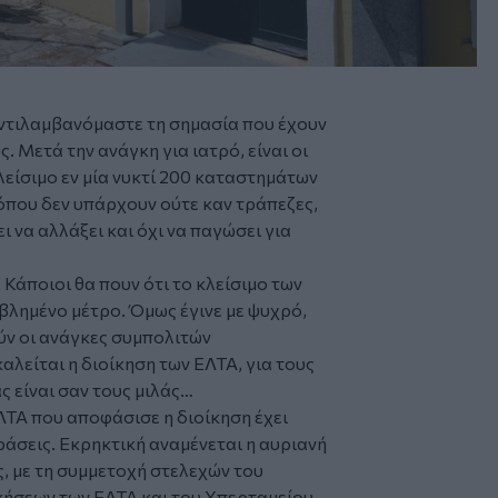
αντιλαμβανόμαστε τη σημασία που έχουν
. Μετά την ανάγκη για ιατρό, είναι οι
είσιμο εν μία νυκτί 200 καταστημάτων
 όπου δεν υπάρχουν ούτε καν τράπεζες,
ι να αλλάξει και όχι να παγώσει για
 Κάποιοι θα πουν ότι το κλείσιμο των
βλημένο μέτρο. Όμως έγινε με ψυχρό,
ύν οι ανάγκες συμπολιτών
αλείται η διοίκηση των ΕΛΤΑ, για τους
ς είναι σαν τους μιλάς…
ΛΤΑ που αποφάσισε η διοίκηση έχει
άσεις. Εκρηκτική αναμένεται η αυριανή
, με τη συμμετοχή στελεχών του
κήσεων των ΕΛΤΑ και του Υπερταμείου.