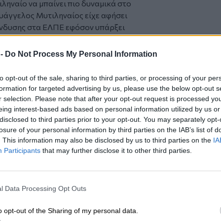
τιληναίο να μπαίνει πιο δυναμικά στο
. Ευάγγελος Μυτιληναίος είχε αφήσει
ένδυσης στα ΕΛΠΕ εφόσον υπάρξει
κούς μετόχους, το Δημόσιο και την
 -
Do Not Process My Personal Information
άει όπως είχε ακουστεί στο παρελθόν
 λόγο να αγοράζει ή να κρατάει μετοχές.
to opt-out of the sale, sharing to third parties, or processing of your per
3,7% των μετοχών των ΕΛΠΕ και ένα
formation for targeted advertising by us, please use the below opt-out s
πηγαίνει με σκπό τη στήριξη της μετοχής
r selection. Please note that after your opt-out request is processed y
eing interest-based ads based on personal information utilized by us or
disclosed to third parties prior to your opt-out. You may separately opt-
ασκεί πιέσεις με στόχο να μην γίνουν
losure of your personal information by third parties on the IAB’s list of
 τα ΕΛΠΕ είναι κάτι περισσότερο από μια
. This information may also be disclosed by us to third parties on the
IA
ία τους με την αμερικανική Chevron.
Participants
that may further disclose it to other third parties.
 μετοχής της Metlen, ο Ευάγγελος
ν μετοχών άνω των 3,3 εκατ. ευρώ, την
Energy μέσω placement ύψους 86 εκατ.
l Data Processing Opt Outs
ς πακέτων μετοχών της Metlen από τον
η έμπρακτης στήριξης της διοίκησης
o opt-out of the Sharing of my personal data.
 το προηγούμενο διάστημα. Να θυμίσουμε