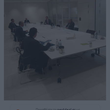
Προσθέστε το
nextdeal.gr
ως