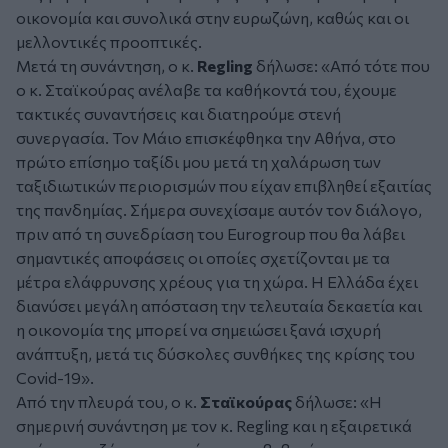
οικονομία και συνολικά στην ευρωζώνη, καθώς και οι
μελλοντικές προοπτικές.
Μετά τη συνάντηση, ο κ.
Regling
δήλωσε:
«Από τότε που
ο κ. Σταϊκούρας ανέλαβε τα καθήκοντά του, έχουμε
τακτικές συναντήσεις και διατηρούμε στενή
συνεργασία. Τον Μάιο επισκέφθηκα την Αθήνα, στο
πρώτο επίσημο ταξίδι μου μετά τη χαλάρωση των
ταξιδιωτικών περιορισμών που είχαν επιβληθεί εξαιτίας
της πανδημίας. Σήμερα συνεχίσαμε αυτόν τον διάλογο,
πριν από τη συνεδρίαση του Eurogroup που θα λάβει
σημαντικές αποφάσεις οι οποίες σχετίζονται με τα
μέτρα ελάφρυνσης χρέους για τη χώρα. Η Ελλάδα έχει
διανύσει μεγάλη απόσταση την τελευταία δεκαετία και
η οικονομία της μπορεί να σημειώσει ξανά ισχυρή
ανάπτυξη, μετά τις δύσκολες συνθήκες της κρίσης του
Covid-19».
Από την πλευρά του, ο κ.
Σταϊκούρας
δήλωσε:
«Η
σημερινή συνάντηση με τον κ. Regling και η εξαιρετικά