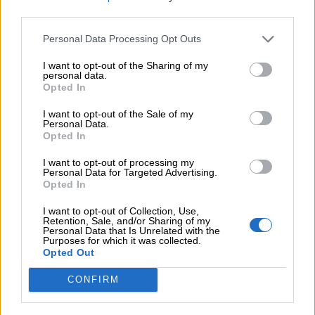
third parties.
06.08.2026 - 11:37
Μείωση ασφαλιστικών εισφορών ύψους 240 εκατ. ευρώ
Personal Data Processing Opt Outs
ζητούν οι έμποροι από την Κυβέρνηση
I want to opt-out of the Sharing of my
personal data.
06.08.2026 - 10:45
Opted In
Ευρώπη: Μπορεί η κλιματική αλλαγή να οδηγήσει σε
ενεργειακή κρίση;
I want to opt-out of the Sale of my
Personal Data.
Opted In
06.08.2026 - 09:15
Στέλιος Λιανός – INTERAMERICAN / Αθηναϊκή Γενική Κλινική
I want to opt-out of processing my
Personal Data for Targeted Advertising.
Opted In
06.08.2026 - 08:40
Η γαλλική «ψήφος» στο «καλώδιο» και τα συμφέροντα, οι
I want to opt-out of Collection, Use,
ελληνικές τράπεζες «πρωταθλήτριες» στα δάνεια, νέο deal
Retention, Sale, and/or Sharing of my
Personal Data that Is Unrelated with the
Βαρδινογιάννη- Εξάρχου και ο διπλασιασμός των κερδών της
Purposes for which it was collected.
ΔΕΗ
Opted Out
05.08.2026
CONFIRM
Randy Schekman, Νομπελίστας Ιατρικής: «Σε πέντε χρόνια
μπορεί να έχουμε θεραπεία που αναστέλλει την εξέλιξη του