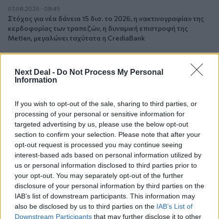
07.08.2026 - 08:45
Στόχος για νέα δάνεια 15 δισ. το 2026, η «ακτινογραφία» της
κερδοφορίας των τραπεζών, η δυναμική επιστροφή της
Metlen, μεγαλώνει ταχύτατα η CrediaBank
06.08.2026 - 22:39
10.000 φορές η διεθνής επιστημονική κοινότητα παρέπεμψε
Next Deal -
Do Not Process My Personal
στο έργο του – Ποιος είναι ο Έλληνας χειρουργός Χρήστος
Information
Κοντοβουνήσιος
If you wish to opt-out of the sale, sharing to third parties, or
06.08.2026 - 14:55
processing of your personal or sensitive information for
Μιχάλης Τάτσης, Insurance & Healthcare Analyst, διευθυντής
targeted advertising by us, please use the below opt-out
Επιχειρηματικής Ανάπτυξης Ομίλου HHG
section to confirm your selection. Please note that after your
opt-out request is processed you may continue seeing
06.08.2026 - 13:30
interest-based ads based on personal information utilized by
Όταν η επόμενη μέρα είναι στάχτη, τι θα πει ο Ασφαλιστικός
us or personal information disclosed to third parties prior to
Διαμεσολαβητής στον πελάτη κλάδου υγείας;
your opt-out. You may separately opt-out of the further
disclosure of your personal information by third parties on the
06.08.2026 - 12:22
IAB’s list of downstream participants. This information may
Kavita Patel - PhARMA Innovation Forum: Ένα στα πέντε
also be disclosed by us to third parties on the
IAB’s List of
καινοτόμα φάρμακα φτάνει τελικά στην Ελλάδα
Downstream Participants
that may further disclose it to other