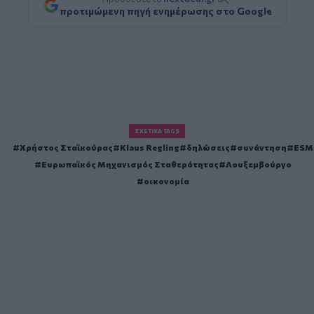
προτιμώμενη πηγή ενημέρωσης στο Google
ΣΧΕΤΙΚΆ TAGS
Χρήστος Σταϊκούρας
Klaus Regling
δηλώσεις
συνάντηση
ESM
Ευρωπαϊκός Μηχανισμός Σταθερότητας
Λουξεμβούργο
οικονομία