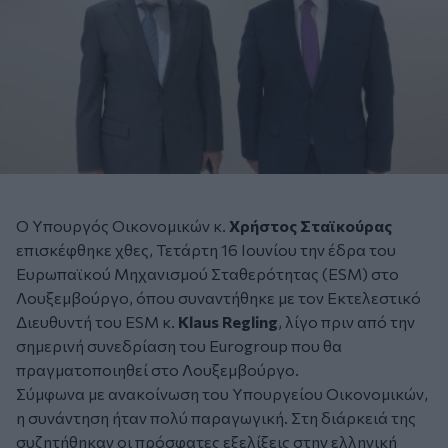
Ο Υπουργός Οικονομικών κ.
Χρήστος Σταϊκούρας
επισκέφθηκε χθες, Τετάρτη 16 Ιουνίου την έδρα του
Ευρωπαϊκού Μηχανισμού Σταθερότητας (ESM) στο
Λουξεμβούργο, όπου συναντήθηκε με τον Εκτελεστικό
Διευθυντή του ESM κ.
Klaus Regling
, λίγο πριν από την
σημερινή συνεδρίαση του Eurogroup που θα
πραγματοποιηθεί στο Λουξεμβούργο.
Σύμφωνα με ανακοίνωση του Υπουργείου Οικονομικών,
η συνάντηση ήταν πολύ παραγωγική. Στη διάρκειά της
συζητήθηκαν οι πρόσφατες εξελίξεις στην ελληνική