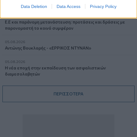
Πάρκινσον»
Data Deletion
Data Access
Privacy Policy
05.08.2026
Ε.Ε και παράνομη μετανάστευση: προτάσεις και δράσεις με
παρονομαστή το κοινό συμφέρον
05.08.2026
Αντώνης Βουκλαρής - «ΕΡΡΙΚΟΣ ΝΤΥΝΑΝ»
05.08.2026
Η νέα εποχή στην εκπαίδευση των ασφαλιστικών
διαμεσολαβητών
ΠΕΡΙΣΣΟΤΕΡΑ