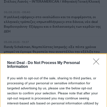
Στέλιος Λιανός – INTERAMERICAN / Αθηναϊκή Γενική Κλινική
06.08.2026 - 08:40
Η γαλλική «ψήφος» στο «καλώδιο» και τα συμφέροντα, οι
ελληνικές τράπεζες «πρωταθλήτριες» στα δάνεια, νέο deal
Βαρδινογιάννη- Εξάρχου και ο διπλασιασμός των κερδών της
ΔΕΗ
05.08.2026 - 13:37
Randy Schekman, Νομπελίστας Ιατρικής: «Σε πέντε χρόνια
μπορεί να έχουμε θεραπεία που αναστέλλει την εξέλιξη του
Πάρκινσον»
Next Deal -
Do Not Process My Personal
Information
05.08.2026 - 12:33
Ε.Ε και παράνομη μετανάστευση: προτάσεις και δράσεις με
παρονομαστή το κοινό συμφέρον
If you wish to opt-out of the sale, sharing to third parties, or
processing of your personal or sensitive information for
05.08.2026 - 12:11
targeted advertising by us, please use the below opt-out
Αντώνης Βουκλαρής - «ΕΡΡΙΚΟΣ ΝΤΥΝΑΝ»
section to confirm your selection. Please note that after your
opt-out request is processed you may continue seeing
05.08.2026 - 11:30
interest-based ads based on personal information utilized by