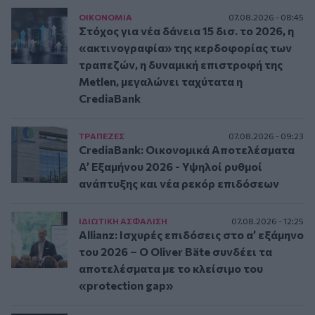
ΟΙΚΟΝΟΜΙΑ
07.08.2026 - 08:45
Στόχος για νέα δάνεια 15 δισ. το 2026, η
«ακτινογραφία» της κερδοφορίας των
τραπεζών, η δυναμική επιστροφή της
Metlen, μεγαλώνει ταχύτατα η
CrediaBank
ΤΡAΠΕΖΕΣ
07.08.2026 - 09:23
CrediaBank: Οικονομικά Αποτελέσματα
A’ Εξαμήνου 2026 - Υψηλοί ρυθμοί
ανάπτυξης και νέα ρεκόρ επιδόσεων
ΙΔΙΩΤΙΚΗ ΑΣΦAΛΙΣΗ
07.08.2026 - 12:25
Allianz: Ισχυρές επιδόσεις στο α’ εξάμηνο
του 2026 – Ο Oliver Bäte συνδέει τα
αποτελέσματα με το κλείσιμο του
«protection gap»