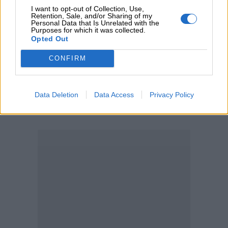
I want to opt-out of Collection, Use,
05.08.2026 - 12:11
Retention, Sale, and/or Sharing of my
Αντώνης Βουκλαρής - «ΕΡΡΙΚΟΣ ΝΤΥΝΑΝ»
Personal Data that Is Unrelated with the
Purposes for which it was collected.
Opted Out
05.08.2026 - 11:30
Η νέα εποχή στην εκπαίδευση των ασφαλιστικών
CONFIRM
διαμεσολαβητών
Data Deletion
Data Access
Privacy Policy
ΠΕΡΙΣΣΟΤΕΡΑ