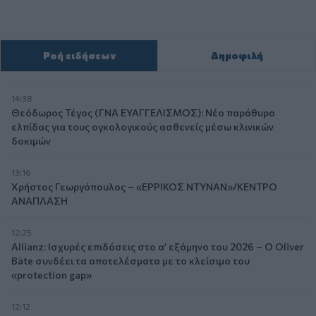
Ροή ειδήσεων
Δημοφιλή
14:38
Θεόδωρος Τέγος (ΓΝΑ ΕΥΑΓΓΕΛΙΣΜΟΣ): Νέο παράθυρο
ελπίδας για τους ογκολογικούς ασθενείς μέσω κλινικών
δοκιμών
13:16
Χρήστος Γεωργόπουλος – «ΕΡΡΙΚΟΣ ΝΤΥΝΑΝ»/ΚΕΝΤΡΟ
ΑΝΑΠΛΑΣΗ
12:25
Allianz: Ισχυρές επιδόσεις στο α’ εξάμηνο του 2026 – Ο Oliver
Bäte συνδέει τα αποτελέσματα με το κλείσιμο του
«protection gap»
12:12