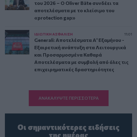
του 2026 – Ο Oliver Bäte συνδέει τα
αποτελέσματα με το κλείσιμο του
«protection gap»
ΙΔΙΩΤΙΚΗ ΑΣΦAΛΙΣΗ
11:01
Generali: Αποτελέσματα Α' Εξαμήνου -
Εξαιρετική ανάπτυξη στα Λειτουργικά
και Προσαρμοσμένα Καθαρά
Αποτελέσματα με συμβολή από όλες τις
επιχειρηματικές δραστηριότητες
ΑΝΑΚΑΛΥΨΤΕ ΠΕΡΙΣΣΟΤΕΡΑ
Οι σημαντικότερες ειδήσεις
της ημέρας