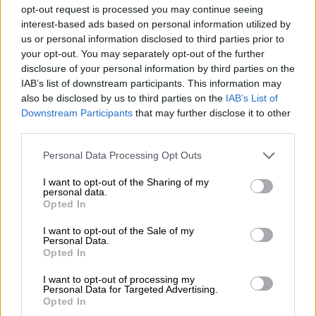
06.08.2026 - 10:45
opt-out request is processed you may continue seeing
Ευρώπη: Μπορεί η κλιματική αλλαγή να οδηγήσει σε
interest-based ads based on personal information utilized by
ενεργειακή κρίση;
us or personal information disclosed to third parties prior to
your opt-out. You may separately opt-out of the further
06.08.2026 - 09:15
disclosure of your personal information by third parties on the
Στέλιος Λιανός – INTERAMERICAN / Αθηναϊκή Γενική Κλινική
IAB’s list of downstream participants. This information may
also be disclosed by us to third parties on the
IAB’s List of
06.08.2026 - 08:40
Downstream Participants
that may further disclose it to other
Η γαλλική «ψήφος» στο «καλώδιο» και τα συμφέροντα, οι
third parties.
ελληνικές τράπεζες «πρωταθλήτριες» στα δάνεια, νέο deal
Βαρδινογιάννη- Εξάρχου και ο διπλασιασμός των κερδών της
Personal Data Processing Opt Outs
ΔΕΗ
I want to opt-out of the Sharing of my
personal data.
05.08.2026 - 13:37
Opted In
Randy Schekman, Νομπελίστας Ιατρικής: «Σε πέντε χρόνια
μπορεί να έχουμε θεραπεία που αναστέλλει την εξέλιξη του
I want to opt-out of the Sale of my
Πάρκινσον»
Personal Data.
Opted In
05.08.2026 - 12:33
I want to opt-out of processing my
Ε.Ε και παράνομη μετανάστευση: προτάσεις και δράσεις με
Personal Data for Targeted Advertising.
παρονομαστή το κοινό συμφέρον
Opted In