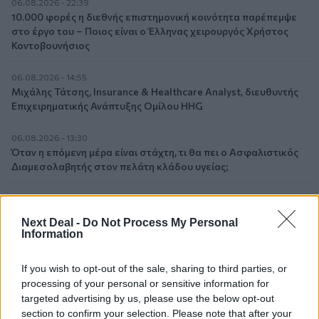
06.08.2026 - 22:39
10.000 φορές η διεθνής επιστημονική κοινότητα παρέπεμψε
στο έργο του – Ποιος είναι ο Έλληνας χειρουργός Χρήστος
Κοντοβουνήσιος
06.08.2026 - 14:55
Μιχάλης Τάτσης, Insurance & Healthcare Analyst, διευθυντής
Επιχειρηματικής Ανάπτυξης Ομίλου HHG
06.08.2026 - 13:30
Όταν η επόμενη μέρα είναι στάχτη, τι θα πει ο Ασφαλιστικός
Διαμεσολαβητής στον πελάτη κλάδου υγείας;
06.08.2026 - 12:22
Kavita Patel - PhARMA Innovation Forum: Ένα στα πέντε
Next Deal -
Do Not Process My Personal
καινοτόμα φάρμακα φτάνει τελικά στην Ελλάδα
Information
06.08.2026 - 11:37
If you wish to opt-out of the sale, sharing to third parties, or
Μείωση ασφαλιστικών εισφορών ύψους 240 εκατ. ευρώ
processing of your personal or sensitive information for
ζητούν οι έμποροι από την Κυβέρνηση
targeted advertising by us, please use the below opt-out
section to confirm your selection. Please note that after your