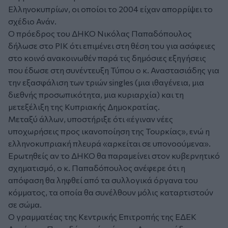
Ελληνοκυπρίων, οι οποίοι το 2004 είχαν απορρίψει το
σχέδιο Ανάν.
Ο πρόεδρος του ΔΗΚΟ Νικόλας Παπαδόπουλος
δήλωσε στο ΡΙΚ ότι επιμένει στη θέση του για ασάφειες
στο κοινό ανακοινωθέν παρά τις δημόσιες εξηγήσεις
που έδωσε στη συνέντευξη Τύπου ο κ. Αναστασιάδης για
την εξασφάλιση των τριών singles (μια ιθαγένεια, μια
διεθνής προσωπικότητα, μια κυριαρχία) και τη
μετεξέλιξη της Κυπριακής Δημοκρατίας.
Μεταξύ άλλων, υποστήριξε ότι «έγιναν νέες
υποχωρήσεις προς ικανοποίηση της Τουρκίας», ενώ η
ελληνοκυπριακή πλευρά «αρκείται σε υπονοούμενα».
Ερωτηθείς αν το ΔΗΚΟ θα παραμείνει στον κυβερνητικό
σχηματισμό, ο κ. Παπαδόπουλος ανέφερε ότι η
απόφαση θα ληφθεί από τα συλλογικά όργανα του
κόμματος, τα οποία θα συνέλθουν μόλις καταρτιστούν
σε σώμα.
Ο γραμματέας της Κεντρικής Επιτροπής της ΕΔΕΚ