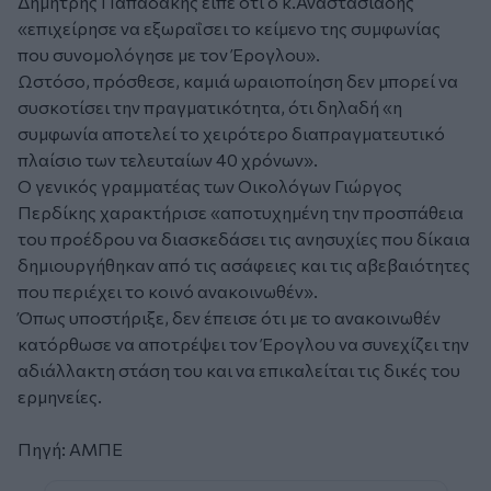
Δημήτρης Παπαδάκης είπε ότι ο κ.Αναστασιάδης
«επιχείρησε να εξωραΐσει το κείμενο της συμφωνίας
που συνομολόγησε με τον Έρογλου».
Ωστόσο, πρόσθεσε, καμιά ωραιοποίηση δεν μπορεί να
συσκοτίσει την πραγματικότητα, ότι δηλαδή «η
συμφωνία αποτελεί το χειρότερο διαπραγματευτικό
πλαίσιο των τελευταίων 40 χρόνων».
Ο γενικός γραμματέας των Οικολόγων Γιώργος
Περδίκης χαρακτήρισε «αποτυχημένη την προσπάθεια
του προέδρου να διασκεδάσει τις ανησυχίες που δίκαια
δημιουργήθηκαν από τις ασάφειες και τις αβεβαιότητες
που περιέχει το κοινό ανακοινωθέν».
Όπως υποστήριξε, δεν έπεισε ότι με το ανακοινωθέν
κατόρθωσε να αποτρέψει τον Έρογλου να συνεχίζει την
αδιάλλακτη στάση του και να επικαλείται τις δικές του
ερμηνείες.
Πηγή: ΑΜΠΕ