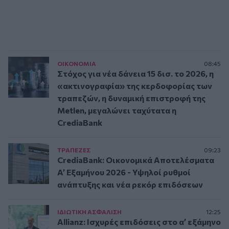
ΟΙΚΟΝΟΜΙΑ
08:45
Στόχος για νέα δάνεια 15 δισ. το 2026, η
«ακτινογραφία» της κερδοφορίας των
τραπεζών, η δυναμική επιστροφή της
Metlen, μεγαλώνει ταχύτατα η
CrediaBank
ΤΡAΠΕΖΕΣ
09:23
CrediaBank: Οικονομικά Αποτελέσματα
A’ Εξαμήνου 2026 - Υψηλοί ρυθμοί
ανάπτυξης και νέα ρεκόρ επιδόσεων
ΙΔΙΩΤΙΚΗ ΑΣΦAΛΙΣΗ
12:25
Allianz: Ισχυρές επιδόσεις στο α’ εξάμηνο