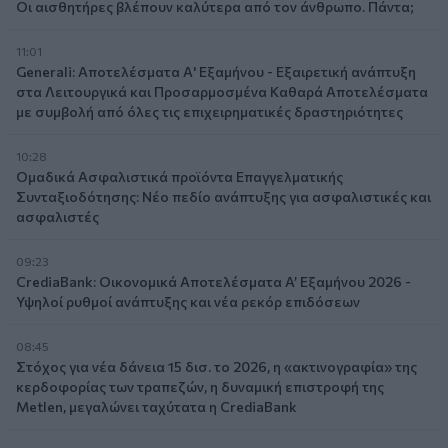
Οι αισθητήρες βλέπουν καλύτερα από τον άνθρωπο. Πάντα;
11:01
Generali: Αποτελέσματα Α' Εξαμήνου - Εξαιρετική ανάπτυξη
στα Λειτουργικά και Προσαρμοσμένα Καθαρά Αποτελέσματα
με συμβολή από όλες τις επιχειρηματικές δραστηριότητες
10:28
Ομαδικά Ασφαλιστικά προϊόντα Επαγγελματικής
Συνταξιοδότησης: Νέο πεδίο ανάπτυξης για ασφαλιστικές και
ασφαλιστές
09:23
CrediaBank: Οικονομικά Αποτελέσματα A’ Εξαμήνου 2026 -
Υψηλοί ρυθμοί ανάπτυξης και νέα ρεκόρ επιδόσεων
08:45
Στόχος για νέα δάνεια 15 δισ. το 2026, η «ακτινογραφία» της
κερδοφορίας των τραπεζών, η δυναμική επιστροφή της
Metlen, μεγαλώνει ταχύτατα η CrediaBank