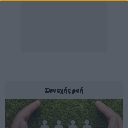
Συνεχής ροή