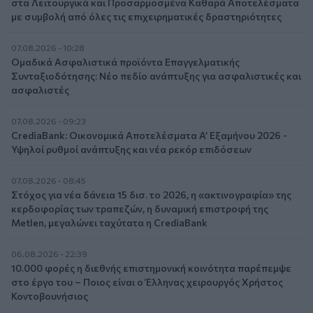
στα Λειτουργικά και Προσαρμοσμένα Καθαρά Αποτελέσματα
με συμβολή από όλες τις επιχειρηματικές δραστηριότητες
07.08.2026 - 10:28
Ομαδικά Ασφαλιστικά προϊόντα Επαγγελματικής
Συνταξιοδότησης: Νέο πεδίο ανάπτυξης για ασφαλιστικές και
ασφαλιστές
07.08.2026 - 09:23
CrediaBank: Οικονομικά Αποτελέσματα A’ Εξαμήνου 2026 -
Υψηλοί ρυθμοί ανάπτυξης και νέα ρεκόρ επιδόσεων
07.08.2026 - 08:45
Στόχος για νέα δάνεια 15 δισ. το 2026, η «ακτινογραφία» της
κερδοφορίας των τραπεζών, η δυναμική επιστροφή της
Metlen, μεγαλώνει ταχύτατα η CrediaBank
06.08.2026 - 22:39
10.000 φορές η διεθνής επιστημονική κοινότητα παρέπεμψε
στο έργο του – Ποιος είναι ο Έλληνας χειρουργός Χρήστος
Κοντοβουνήσιος