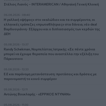
Στέλιος Λιανός – INTERAMERICAN / Αθηναϊκή Γενική Κλινική
06.08.2026 - 08:40
Η γαλλική «ψήφος» στο «καλώδιο» και τα συμφέροντα, οι
ελληνικές τράπεζες «πρωταθλήτριες» στα δάνεια, νέο deal
Βαρδινογιάννη- Εξάρχου και ο διπλασιασμός των κερδών της
ΔΕΗ
05.08.2026 - 13:37
Randy Schekman, Νομπελίστας Ιατρικής: «Σε πέντε χρόνια
μπορεί να έχουμε θεραπεία που αναστέλλει την εξέλιξη του
Πάρκινσον»
05.08.2026 - 12:33
Ε.Ε και παράνομη μετανάστευση: προτάσεις και δράσεις με
παρονομαστή το κοινό συμφέρον
05.08.2026 - 12:11
Αντώνης Βουκλαρής - «ΕΡΡΙΚΟΣ ΝΤΥΝΑΝ»
05.08.2026 - 11:30