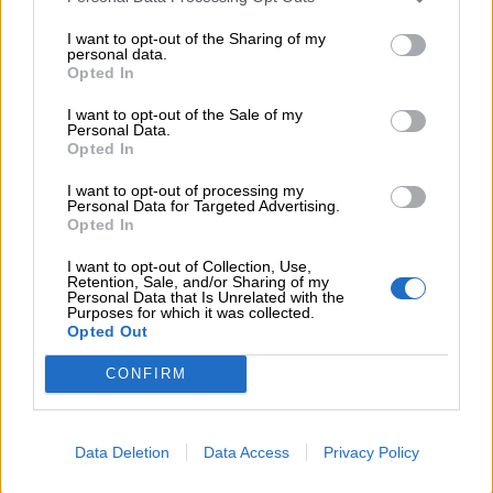
Ψηφοφορία
I want to opt-out of the Sharing of my
personal data.
Opted In
Πιστεύετε ότι τα ασφαλιστικά σωματεία ΠΣΑΣ-
I want to opt-out of the Sale of my
ΕΣΑΠΕ (ΠΣΣΑΣ)-ΣΕΜΑ-ΠΟΑΔ, διεκδικούν με
Personal Data.
αποτελεσματικότητα καλές συμβάσεις με τις
Opted In
ασφαλιστικές εταιρείες για τους
I want to opt-out of processing my
διαμεσολαβούντες;
Personal Data for Targeted Advertising.
Επιλογές
Opted In
Ναι
I want to opt-out of Collection, Use,
Retention, Sale, and/or Sharing of my
Όχι
Personal Data that Is Unrelated with the
Purposes for which it was collected.
Opted Out
Δεν ξέρω / Δεν απαντώ
CONFIRM
Data Deletion
Data Access
Privacy Policy