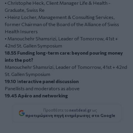
• Christophe Heck, Client Manager Life & Health -
Graduate, Swiss Re
• Heinz Locher, Management & Consulting Services,
former Chairman of the Board of the Alliance of Swiss
Health Insurers
• Manouchehr Shamsrizi, Leader of Tomorrow, 41st +
42nd St. Gallen Symposium
18.55 Funding long-term care: beyond pouring money
into the pot?
Manouchehr Shamsrizi, Leader of Tomorrow, 41st + 42nd
St. Gallen Symposium
19.10
I
nteractive panel discussion
Panellists and moderators as above
19.45 Apéro and networking
Προσθέστε το
nextdeal.gr
ως
προτιμώμενη πηγή ενημέρωσης στο Google