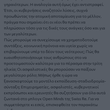
γηραιότερων. Η αναλογία αυτή όμως έχει αντιστραφεί.
Έτσι, οι κυβερνήσεις αναζητούν λύσεις, συχνά
προωθώντας την ατομική αποταμίευση για το μέλλον,
πράγμα που σημαίνει ότι οι νέοι θα πρέπει να
πληρώσουν τόσο για τις δικές τους ανάγκες όσο και για
των μεγαλύτερων.
Πώς μπορούμε να συνεχίσουμε να χρηματοδοτούμε
συντάξεις, κοινωνική πρόνοια και υγεία χωρίς να
επιβαρύνουμε υπέρ το δέον τους νεότερους; Πώς θα
ευαισθητοποιήσουμε τους ανθρώπους στο να
προετοιμαστούν καλύτερα για το πέρασμα στην τρίτη
ηλικία; Οι ασφαλιστικές θα μπορούσαν να παίξουν
μεγαλύτερο ρόλο; Μήπως ήρθε η ώρα να
ξανασκεφτούμε το μοντέλο εκπαίδευση-σταδιοδρομία-
σύνταξη; Επιχειρηματίες, ασφαλιστές, κυβερνητικοί
εκπρόσωποι και ερευνητές θα συζητήσουν για όλα αυτά
ζωντανά στο μπλογκ Open Minds της Swiss Re. Για να
συμμετάσχετε κι εσείς, επισκεφθείτε τον παρακάτω