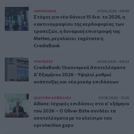
ΟΙΚΟΝΟΜΙΑ
07.08.2026 - 08:45
Στόχος για νέα δάνεια 15 δισ. το 2026, η
«ακτινογραφία» της κερδοφορίας των
τραπεζών, η δυναμική επιστροφή της
Metlen, μεγαλώνει ταχύτατα η
CrediaBank
ΤΡAΠΕΖΕΣ
07.08.2026 - 09:23
CrediaBank: Οικονομικά Αποτελέσματα
A’ Εξαμήνου 2026 - Υψηλοί ρυθμοί
ανάπτυξης και νέα ρεκόρ επιδόσεων
ΙΔΙΩΤΙΚΗ ΑΣΦAΛΙΣΗ
07.08.2026 - 12:25
Allianz: Ισχυρές επιδόσεις στο α’ εξάμηνο
του 2026 – Ο Oliver Bäte συνδέει τα
αποτελέσματα με το κλείσιμο του
«protection gap»