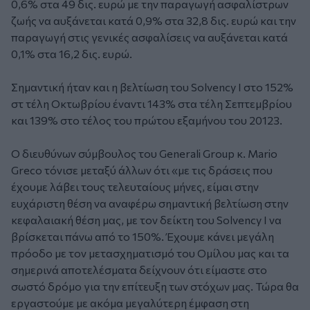
0,6% στα 49 δις. ευρώ με την παραγωγή ασφαλίστρων
ζωής να αυξάνεται κατά 0,9% στα 32,8 δις. ευρώ και την
παραγωγή στις γενικές ασφαλίσεις να αυξάνεται κατά
0,1% στα 16,2 δις. ευρώ.
Σημαντική ήταν και η βελτίωση του Solvency I στο 152%
στ τέλη Οκτωβρίου έναντι 143% στα τέλη Σεπτεμβρίου
και 139% στο τέλος του πρώτου εξαμήνου του 20123.
Ο διευθύνων σύμβουλος του Generali Group κ. Mario
Greco τόνισε μεταξύ άλλων ότι «με τις δράσεις που
έχουμε λάβει τους τελευταίους μήνες, είμαι στην
ευχάριστη θέση να αναφέρω σημαντική βελτίωση στην
κεφαλαιακή θέση μας, με τον δείκτη του Solvency I να
βρίσκεται πάνω από το 150%. Έχουμε κάνει μεγάλη
πρόοδο με τον μετασχηματισμό του Ομίλου μας και τα
σημερινά αποτελέσματα δείχνουν ότι είμαστε στο
σωστό δρόμο για την επίτευξη των στόχων μας. Τώρα θα
εργαστούμε με ακόμα μεγαλύτερη έμφαση στη