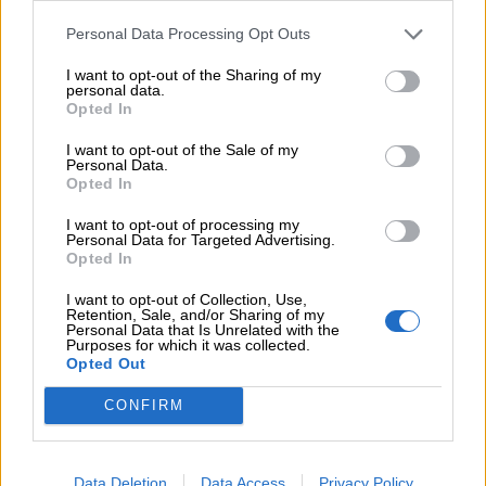
05.08.2026 - 08:51
Personal Data Processing Opt Outs
Το εκλογικό «καμπανάκι» της Goldman Sachs, η ισχυρή
πιστωτική επέκταση των ελληνικών τραπεζών, το «πάρτι»
I want to opt-out of the Sharing of my
στις αγορές, οι «κρυμμένες» αξίες της ΓΕΚ ΤΕΡΝΑ
personal data.
Opted In
05.08.2026 - 08:37
I want to opt-out of the Sale of my
Ιωάννης Μπολέτης – ΩΝΑΣΕΙΟ
Personal Data.
Opted In
I want to opt-out of processing my
ΠΕΡΙΣΣΟΤΕΡΑ
Personal Data for Targeted Advertising.
Opted In
I want to opt-out of Collection, Use,
Retention, Sale, and/or Sharing of my
Personal Data that Is Unrelated with the
Purposes for which it was collected.
Opted Out
CONFIRM
Data Deletion
Data Access
Privacy Policy