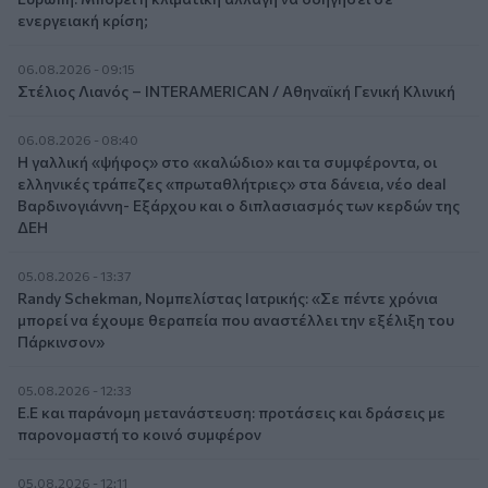
ενεργειακή κρίση;
06.08.2026 - 09:15
Στέλιος Λιανός – INTERAMERICAN / Αθηναϊκή Γενική Κλινική
06.08.2026 - 08:40
Η γαλλική «ψήφος» στο «καλώδιο» και τα συμφέροντα, οι
ελληνικές τράπεζες «πρωταθλήτριες» στα δάνεια, νέο deal
Βαρδινογιάννη- Εξάρχου και ο διπλασιασμός των κερδών της
ΔΕΗ
05.08.2026 - 13:37
Randy Schekman, Νομπελίστας Ιατρικής: «Σε πέντε χρόνια
μπορεί να έχουμε θεραπεία που αναστέλλει την εξέλιξη του
Πάρκινσον»
05.08.2026 - 12:33
Ε.Ε και παράνομη μετανάστευση: προτάσεις και δράσεις με
παρονομαστή το κοινό συμφέρον
05.08.2026 - 12:11