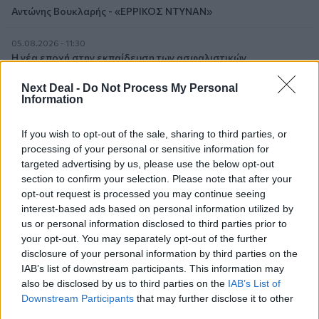
Αντώνης Βουκλαρής - «ΕΡΡΙΚΟΣ ΝΤΥΝΑΝ»
05.08.2026 - 11:30
Η νέα εποχή στην εκπαίδευση των ασφαλιστικών
διαμεσολαβητών
Next Deal -
Do Not Process My Personal
Information
05.08.2026 - 10:50
Ξεκινούν οι αιτήσεις στο vouchers.gov.gr για το Πρόγραμμα
«Τουρισμός για όλους 2026-2027»
If you wish to opt-out of the sale, sharing to third parties, or
processing of your personal or sensitive information for
targeted advertising by us, please use the below opt-out
05.08.2026 - 10:19
WWF: Περισσότερα από 180.000 στρέμματα καμένων
section to confirm your selection. Please note that after your
δασικών εκτάσεων στην Ελλάδα σε λίγες μόλις μέρες
opt-out request is processed you may continue seeing
interest-based ads based on personal information utilized by
us or personal information disclosed to third parties prior to
05.08.2026 - 09:45
your opt-out. You may separately opt-out of the further
Η Ελλάδα που αντιστέκεται και επιμένει να μην ασφαλίζεται!
disclosure of your personal information by third parties on the
IAB’s list of downstream participants. This information may
05.08.2026 - 09:20
also be disclosed by us to third parties on the
IAB’s List of
Καλοκαιρινό ταξίδι: Οι 8 συμβουλές που αξίζει να δώσει κάθε
Downstream Participants
that may further disclose it to other
ασφαλιστής στους πελάτες του
third parties.