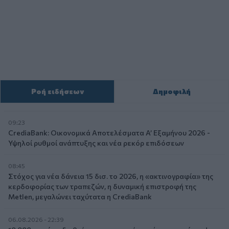
Ροή ειδήσεων
Δημοφιλή
09:23
CrediaBank: Οικονομικά Αποτελέσματα A’ Εξαμήνου 2026 -
Υψηλοί ρυθμοί ανάπτυξης και νέα ρεκόρ επιδόσεων
08:45
Στόχος για νέα δάνεια 15 δισ. το 2026, η «ακτινογραφία» της
κερδοφορίας των τραπεζών, η δυναμική επιστροφή της
Metlen, μεγαλώνει ταχύτατα η CrediaBank
06.08.2026 - 22:39