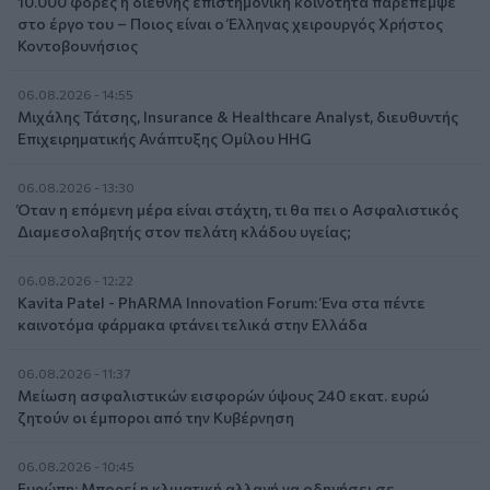
10.000 φορές η διεθνής επιστημονική κοινότητα παρέπεμψε
στο έργο του – Ποιος είναι ο Έλληνας χειρουργός Χρήστος
Κοντοβουνήσιος
06.08.2026 - 14:55
Μιχάλης Τάτσης, Insurance & Healthcare Analyst, διευθυντής
Επιχειρηματικής Ανάπτυξης Ομίλου HHG
06.08.2026 - 13:30
Όταν η επόμενη μέρα είναι στάχτη, τι θα πει ο Ασφαλιστικός
Διαμεσολαβητής στον πελάτη κλάδου υγείας;
06.08.2026 - 12:22
Kavita Patel - PhARMA Innovation Forum: Ένα στα πέντε
καινοτόμα φάρμακα φτάνει τελικά στην Ελλάδα
06.08.2026 - 11:37
Μείωση ασφαλιστικών εισφορών ύψους 240 εκατ. ευρώ
ζητούν οι έμποροι από την Κυβέρνηση
06.08.2026 - 10:45
Ευρώπη: Μπορεί η κλιματική αλλαγή να οδηγήσει σε