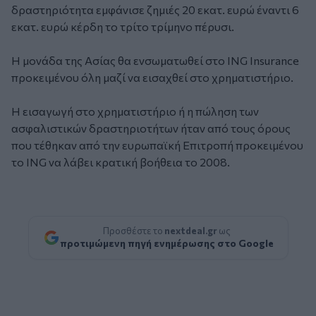
δραστηριότητα εμφάνισε ζημιές 20 εκατ. ευρώ έναντι 6
εκατ. ευρώ κέρδη το τρίτο τρίμηνο πέρυσι.
Η μονάδα της Ασίας θα ενσωματωθεί στο ING Insurance
προκειμένου όλη μαζί να εισαχθεί στο χρηματιστήριο.
Η εισαγωγή στο χρηματιστήριο ή η πώληση των
ασφαλιστικών δραστηριοτήτων ήταν από τους όρους
που τέθηκαν από την ευρωπαϊκή Επιτροπή προκειμένου
το ING να λάβει κρατική βοήθεια το 2008.
Προσθέστε το
nextdeal.gr
ως
προτιμώμενη πηγή ενημέρωσης στο Google