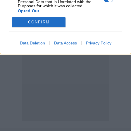
Personal Data that Is Unrelated with the
Ε.Ε και παράνομη μετανάστευση: προτάσεις και δράσεις με
Purposes for which it was collected.
παρονομαστή το κοινό συμφέρον
Opted Out
CONFIRM
ΠΕΡΙΣΣΟΤΕΡΑ
Data Deletion
Data Access
Privacy Policy