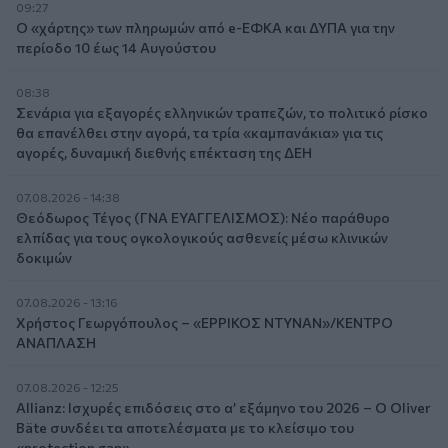
09:27
Ο «χάρτης» των πληρωμών από e-ΕΦΚΑ και ΔΥΠΑ για την
περίοδο 10 έως 14 Αυγούστου
08:38
Σενάρια για εξαγορές ελληνικών τραπεζών, το πολιτικό ρίσκο
θα επανέλθει στην αγορά, τα τρία «καμπανάκια» για τις
αγορές, δυναμική διεθνής επέκταση της ΔΕΗ
07.08.2026 - 14:38
Θεόδωρος Τέγος (ΓΝΑ ΕΥΑΓΓΕΛΙΣΜΟΣ): Νέο παράθυρο
ελπίδας για τους ογκολογικούς ασθενείς μέσω κλινικών
δοκιμών
07.08.2026 - 13:16
Χρήστος Γεωργόπουλος – «ΕΡΡΙΚΟΣ ΝΤΥΝΑΝ»/ΚΕΝΤΡΟ
ΑΝΑΠΛΑΣΗ
07.08.2026 - 12:25
Allianz: Ισχυρές επιδόσεις στο α’ εξάμηνο του 2026 – Ο Oliver
Bäte συνδέει τα αποτελέσματα με το κλείσιμο του
«protection gap»