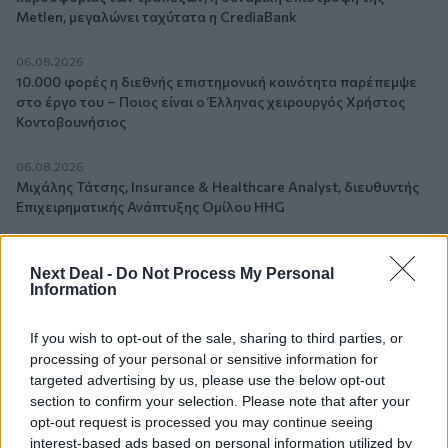
Metlen, μεγαλώνει ταχύτατα η CrediaBank
06.08.2026
10.000 φορές η διεθνής επιστημονική κοινότητα παρέπεμψε
στο έργο του – Ποιος είναι ο Έλληνας χειρουργός Χρήστος
Κοντοβουνήσιος
06.08.2026
Μιχάλης Τάτσης, Insurance & Healthcare Analyst, διευθυντής
Επιχειρηματικής Ανάπτυξης Ομίλου HHG
06.08.2026
Όταν η επόμενη μέρα είναι στάχτη, τι θα πει ο Ασφαλιστικός
Next Deal -
Do Not Process My Personal
Information
Διαμεσολαβητής στον πελάτη κλάδου υγείας;
06.08.2026
If you wish to opt-out of the sale, sharing to third parties, or
Kavita Patel - PhARMA Innovation Forum: Ένα στα πέντε
processing of your personal or sensitive information for
καινοτόμα φάρμακα φτάνει τελικά στην Ελλάδα
targeted advertising by us, please use the below opt-out
section to confirm your selection. Please note that after your
opt-out request is processed you may continue seeing
06.08.2026
Μείωση ασφαλιστικών εισφορών ύψους 240 εκατ. ευρώ
interest-based ads based on personal information utilized by