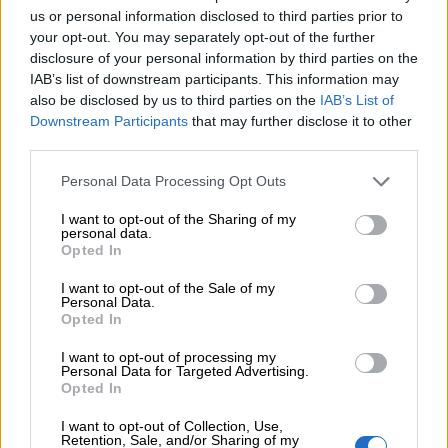
ζητούν οι έμποροι από την Κυβέρνηση
us or personal information disclosed to third parties prior to
your opt-out. You may separately opt-out of the further
disclosure of your personal information by third parties on the
06.08.2026
Ευρώπη: Μπορεί η κλιματική αλλαγή να οδηγήσει σε
IAB’s list of downstream participants. This information may
ενεργειακή κρίση;
also be disclosed by us to third parties on the
IAB’s List of
Downstream Participants
that may further disclose it to other
third parties.
06.08.2026
Στέλιος Λιανός – INTERAMERICAN / Αθηναϊκή Γενική Κλινική
Personal Data Processing Opt Outs
06.08.2026
I want to opt-out of the Sharing of my
Η γαλλική «ψήφος» στο «καλώδιο» και τα συμφέροντα, οι
personal data.
ελληνικές τράπεζες «πρωταθλήτριες» στα δάνεια, νέο deal
Opted In
Βαρδινογιάννη- Εξάρχου και ο διπλασιασμός των κερδών της
I want to opt-out of the Sale of my
ΔΕΗ
Personal Data.
Opted In
05.08.2026
Randy Schekman, Νομπελίστας Ιατρικής: «Σε πέντε χρόνια
I want to opt-out of processing my
Personal Data for Targeted Advertising.
μπορεί να έχουμε θεραπεία που αναστέλλει την εξέλιξη του
Opted In
Πάρκινσον»
I want to opt-out of Collection, Use,
05.08.2026
Retention, Sale, and/or Sharing of my