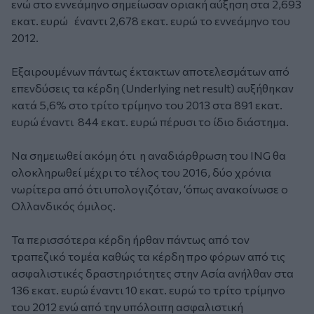
ενώ στο εννεάμηνο σημείωσαν οριακή αύξηση στα 2,693
εκατ. ευρώ έναντι 2,678 εκατ. ευρώ το εννεάμηνο του
2012.
Εξαιρουμένων πάντως έκτακτων αποτελεσμάτων από
επενδύσεις τα κέρδη (Underlying net result) αυξήθηκαν
κατά 5,6% στο τρίτο τρίμηνο του 2013 στα 891 εκατ.
ευρώ έναντι 844 εκατ. ευρώ πέρυσι το ίδιο διάστημα.
Να σημειωθεί ακόμη ότι η αναδιάρθρωση του ING θα
ολοκληρωθεί μέχρι το τέλος του 2016, δύο χρόνια
νωρίτερα από ότι υπολογιζόταν, ‘όπως ανακοίνωσε ο
Ολλανδικός όμιλος.
Τα περισσότερα κέρδη ήρθαν πάντως από τον
τραπεζικό τομέα καθώς τα κέρδη προ φόρων από τις
ασφαλιστικές δραστηριότητες στην Ασία ανήλθαν στα
136 εκατ. ευρώ έναντι 10 εκατ. ευρώ το τρίτο τρίμηνο
του 2012 ενώ από την υπόλοιπη ασφαλιστική