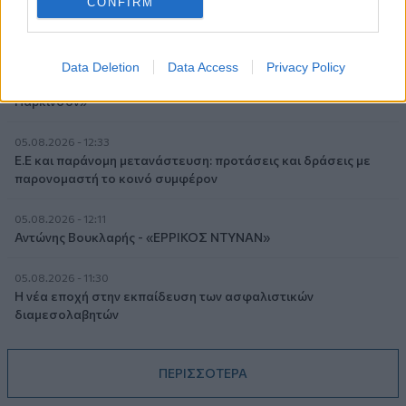
CONFIRM
ΔΕΗ
05.08.2026 - 13:37
Randy Schekman, Νομπελίστας Ιατρικής: «Σε πέντε χρόνια
Data Deletion
Data Access
Privacy Policy
μπορεί να έχουμε θεραπεία που αναστέλλει την εξέλιξη του
Πάρκινσον»
05.08.2026 - 12:33
Ε.Ε και παράνομη μετανάστευση: προτάσεις και δράσεις με
παρονομαστή το κοινό συμφέρον
05.08.2026 - 12:11
Αντώνης Βουκλαρής - «ΕΡΡΙΚΟΣ ΝΤΥΝΑΝ»
05.08.2026 - 11:30
Η νέα εποχή στην εκπαίδευση των ασφαλιστικών
διαμεσολαβητών
ΠΕΡΙΣΣΟΤΕΡΑ