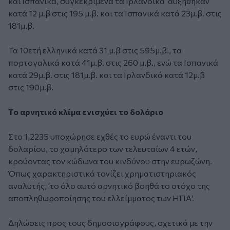
και Ισπανικά, συγκεκριμένα τα Ιρλανδικά αυξήθηκαν
κατά 12 μ.β στις 195 μ.β. και τα Ισπανικά κατά 23μ.β. στις
181μ.β.
Τα 10ετή ελληνικά κατά 31 μ.β στις 595μ.β., τα
πορτογαλικά κατά 41μ.β. στις 260 μ.β., ενώ τα Ισπανικά
κατά 29μ.β. στις 181μ.β. και τα Ιρλανδικά κατά 12μ.β
στις 190μ.β.
Το αρνητικό κλίμα ενισχύει το δολάριο
Στο 1,2235 υποχώρησε εχθές το ευρώ έναντι του
δολαρίου, το χαμηλότερο των τελευταίων 4 ετών,
κρούοντας τον κώδωνα του κινδύνου στην ευρωζώνη.
Όπως χαρακτηριστικά τονίζει χρηματιστηριακός
αναλυτής, ‘το όλο αυτό αρνητικό βοηθά το στόχο της
αποπληθωροποίησης του ελλείμματος των ΗΠΑ’.
Δηλώσεις προς τους δημοσιογράφους, σχετικά με την