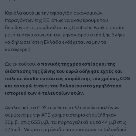
Και όλα αυτά με την σφραγίδα οικονομικών
παραγόντων της ΕΕ, όπως να αναφέρουμε του
διευθύνοντος συμβούλου της Deutsche Bank ο οποίος
μετά την ανακοίνωση του μηχανισμού στήριξης βγήκε
να δηλώσει ‘ότι η Ελλάδα ενδέχεται να μην τα
καταφέρει’.
Ως εκ τούτου,
ο πανικός της χρεοκοπίας και της
διάσπασης της ζώνης του ευρώ οδήγησε εχτές και
πάλι σε άνοδο το κόστος ασφάλισης του χρέους, CDS
και το ευρώ έναντι του δολαρίου στο χαμηλότερο
ιστορικό των 4 τελευταίων ετών.
Αναλυτικά, τα CDS των 5ετών ελληνικών ομολόγων
σύμφωνα με την ΑΤΕ χρηματιστηριακή αυξήθηκαν
36μ.β. στις 655 μ.β., τα πορτογαλικά κατά 44 μ.β στις
275μ.β. Μικρότερη άνοδο παρουσίασαν τα Ιρλανδικά