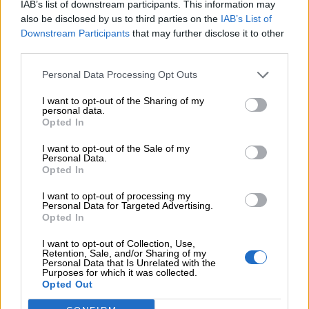
IAB’s list of downstream participants. This information may
Διαμεσολαβητής στον πελάτη κλάδου υγείας;
also be disclosed by us to third parties on the
IAB’s List of
Downstream Participants
that may further disclose it to other
06.08.2026 - 12:22
third parties.
Kavita Patel - PhARMA Innovation Forum: Ένα στα πέντε
καινοτόμα φάρμακα φτάνει τελικά στην Ελλάδα
Personal Data Processing Opt Outs
06.08.2026 - 11:37
I want to opt-out of the Sharing of my
Μείωση ασφαλιστικών εισφορών ύψους 240 εκατ. ευρώ
personal data.
Opted In
ζητούν οι έμποροι από την Κυβέρνηση
I want to opt-out of the Sale of my
06.08.2026 - 10:45
Personal Data.
Ευρώπη: Μπορεί η κλιματική αλλαγή να οδηγήσει σε
Opted In
ενεργειακή κρίση;
I want to opt-out of processing my
Personal Data for Targeted Advertising.
06.08.2026 - 09:15
Opted In
Στέλιος Λιανός – INTERAMERICAN / Αθηναϊκή Γενική Κλινική
I want to opt-out of Collection, Use,
Retention, Sale, and/or Sharing of my
06.08.2026 - 08:40
Personal Data that Is Unrelated with the
Η γαλλική «ψήφος» στο «καλώδιο» και τα συμφέροντα, οι
Purposes for which it was collected.
Opted Out
ελληνικές τράπεζες «πρωταθλήτριες» στα δάνεια, νέο deal
Βαρδινογιάννη- Εξάρχου και ο διπλασιασμός των κερδών της