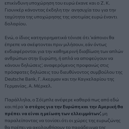
επικίνδυνη υποχώρηση του ευρώ έκανε και ο Ζ. Κ.
Γιουνκέρ κάνοντας έκδηλη την ανησυχία του για την
ταχύτητα της υποχώρησης της ισοτιμίας ευρώ έναντι
δολαρίου.
Ενώ, ο ίδιος κατηγορηματικά τόνισε ότι ‘κάποιοι θα
έπρεπε να σκέφτονται πριν μιλήσουν, εάν όντως
ενδιαφέρονται για την καθημερινή διαβίωση των απλών
ανθρώπων στην Ευρώπη, ή απλά να αποφεύγουν να
κάνουν δηλώσεις’, αναφερόμενος προφανώς στις
πρόσφατες δηλώσεις του διευθύνοντος συμβούλου της
Deutsche Bank, Γ. Ακερμαν και την Καγκελαρίου της
Γερμανίας, Α. Μέρκελ.
Παράλληλα, ο Σόϊμπλε ανέφερε καθαρά πως από εδώ
και πέρα ‘
ο στόχος για την Ευρώπη και την Αμερική θα
πρέπει να είναι η μείωση των ελλειμμάτων’,
μη
παραλείποντας να τονίσει ότι οι χώρες της ευρωζώνης
θα πρέπει να ακολουθήσουν το παράδειγμα της