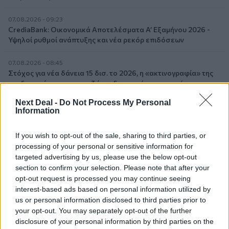
07.08.2026 - 09:23
CrediaBank: Οικονομικά Αποτελέσματα A’ Εξαμήνου 2026 -
Υψηλοί ρυθμοί ανάπτυξης και νέα ρεκόρ επιδόσεων
07.08.2026 - 08:45
Στόχος για νέα δάνεια 15 δισ. το 2026, η «ακτινογραφία» της
κερδοφορίας των τραπεζών, η δυναμική επιστροφή της
Metlen, μεγαλώνει ταχύτατα η CrediaBank
Next Deal -
Do Not Process My Personal
Information
06.08.2026 - 22:39
10.000 φορές η διεθνής επιστημονική κοινότητα παρέπεμψε
If you wish to opt-out of the sale, sharing to third parties, or
στο έργο του – Ποιος είναι ο Έλληνας χειρουργός Χρήστος
processing of your personal or sensitive information for
Κοντοβουνήσιος
targeted advertising by us, please use the below opt-out
section to confirm your selection. Please note that after your
06.08.2026 - 14:55
opt-out request is processed you may continue seeing
Μιχάλης Τάτσης, Insurance & Healthcare Analyst, διευθυντής
interest-based ads based on personal information utilized by
Επιχειρηματικής Ανάπτυξης Ομίλου HHG
us or personal information disclosed to third parties prior to
your opt-out. You may separately opt-out of the further
06.08.2026 - 13:30
disclosure of your personal information by third parties on the
Όταν η επόμενη μέρα είναι στάχτη, τι θα πει ο Ασφαλιστικός