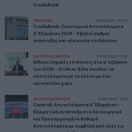
CrediaBank
ΤΡAΠΕΖΕΣ
07.08.2026 - 09:23
CrediaBank: Οικονομικά Αποτελέσματα
A’ Εξαμήνου 2026 - Υψηλοί ρυθμοί
ανάπτυξης και νέα ρεκόρ επιδόσεων
ΙΔΙΩΤΙΚΗ ΑΣΦAΛΙΣΗ
07.08.2026 - 12:25
Allianz: Ισχυρές επιδόσεις στο α’ εξάμηνο
του 2026 – Ο Oliver Bäte συνδέει τα
αποτελέσματα με το κλείσιμο του
«protection gap»
ΙΔΙΩΤΙΚΗ ΑΣΦAΛΙΣΗ
07.08.2026 - 11:01
Generali: Αποτελέσματα Α' Εξαμήνου -
Εξαιρετική ανάπτυξη στα Λειτουργικά
και Προσαρμοσμένα Καθαρά
Αποτελέσματα με συμβολή από όλες τις