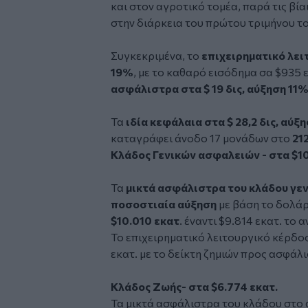
και στον αγροτικό τομέα, παρά τις β
στην διάρκεια του πρώτου τριμήνου το
Συγκεκριμένα, το
επιχειρηματικό λειτ
19%
, με το καθαρό εισόδημα σα $935 
ασφάλιστρα στα $ 19 δις, αύξηση 11
Τα
ιδία κεφάλαια στα $ 28,2 δις, αύξ
καταγράφει άνοδο 17 μονάδων στο
21
Κλάδος Γενικών ασφαλειών - στα $1
Τα
μικτά ασφάλιστρα του κλάδου γ
ποσοστιαία αύξηση
με βάση το δολά
$10.010 εκατ
. έναντι $9.814 εκατ. το 
Το επιχειρηματικό λειτουργικό κέρδος
εκατ. με το δείκτη ζημιών προς ασφάλ
Κλάδος Ζωής- στα $6.774 εκατ.
Τα μικτά ασφάλιστρα του κλάδου στο α