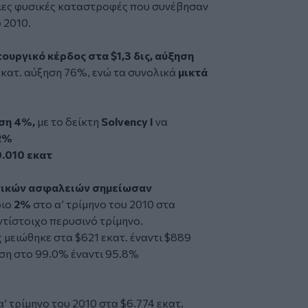
ίαιες φυσικές καταστροφές που συνέβησαν
 2010.
ουργικό κέρδος στα $1,3 δις, αύξηση
εκατ. αύξηση 76%, ενώ τα συνολικά
μικτά
%
ηση 4%,
με το δείκτη
Solvency I
να
2%
0.010 εκατ
ενικών ασφαλειών σημείωσαν
ριο
2%
στο α’ τρίμηνο του 2010 στα
αντίστοιχο περυσινό τρίμηνο.
 μειώθηκε στα $621 εκατ. έναντι $889
ιση στο 99.0% έναντι 95.8%
’ τρίμηνο του 2010 στα $6.774 εκατ.