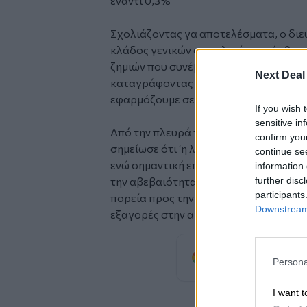
έναντι 0,3%
Σχολιάζοντας γα αποτελέσματα, ο διε
κλάδος γενικών ασφαλειών κατόρθωσε
ζημιών που συνέβησαν μετά το καταστ
Next Deal
καταγράφοντας ανάπτυξη, και αντανακ
εφαρμόζουμε σε ό,τι αφορά τα έξοδα κ
If you wish 
sensitive in
Από την πλευρά του ο οικονομικός διε
confirm you
σημείωσε ότι
‘η λογιστική αξία της με
continue se
ενώ σημαντική επίσης αύξηση κατέγραψ
information 
further disc
την αβεβαιότητα στο μακροοικονομικό 
participants
πορεία προς την ενίσχυση των μεγεθώ
Downstream 
εξαγορές στην αγορά των ΗΠΑ και στι
Προσθέστε
Persona
προτιμώμενη πηγή
I want t