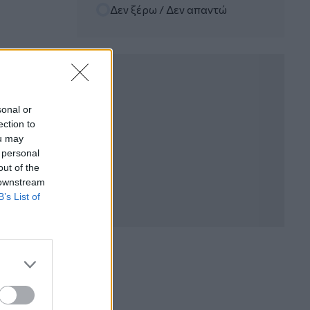
Δεν ξέρω / Δεν απαντώ
06.08.2026 - 12:22
Kavita Patel - PhARMA Innovation
Forum: Ένα στα πέντε καινοτόμα
φάρμακα φτάνει τελικά στην Ελλάδα
06.08.2026 - 11:37
Μείωση ασφαλιστικών εισφορών
sonal or
ύψους 240 εκατ. ευρώ ζητούν οι
ection to
έμποροι από την Κυβέρνηση
ou may
 personal
06.08.2026 - 10:45
out of the
Ευρώπη: Μπορεί η κλιματική αλλαγή να
 downstream
οδηγήσει σε ενεργειακή κρίση;
B’s List of
06.08.2026 - 09:15
Στέλιος Λιανός – INTERAMERICAN /
Αθηναϊκή Γενική Κλινική
06.08.2026 - 08:40
Η γαλλική «ψήφος» στο «καλώδιο» και