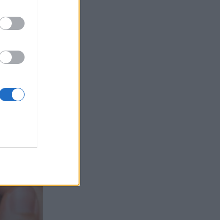
τα συμφέροντα, οι ελληνικές τράπεζες
«πρωταθλήτριες» στα δάνεια, νέο deal
Βαρδινογιάννη- Εξάρχου και ο
διπλασιασμός των κερδών της ΔΕΗ
05.08.2026 - 13:37
Randy Schekman, Νομπελίστας Ιατρικής:
«Σε πέντε χρόνια μπορεί να έχουμε
θεραπεία που αναστέλλει την εξέλιξη
του Πάρκινσον»
05.08.2026 - 12:33
Ε.Ε και παράνομη μετανάστευση:
προτάσεις και δράσεις με παρονομαστή
το κοινό συμφέρον
05.08.2026 - 12:11
Αντώνης Βουκλαρής - «ΕΡΡΙΚΟΣ
ΝΤΥΝΑΝ»
05.08.2026 - 11:30
Η νέα εποχή στην εκπαίδευση των