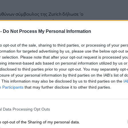
υθύνων σύμβουλος της Zurich δήλωσε ‘ο
 αν απορροφήσει το αντίκτυπο των
ροφικό σεισμό της Χιλής,
 -
Do Not Process My Personal Information
λώντας έτσι την σωστή διαχείριση που
αι τα περιθώρια κινδύνου’.
to opt-out of the sale, sharing to third parties, or processing of your per
formation for targeted advertising by us, please use the below opt-out s
υθυντής της Zurich,
Dieter Wemmer
r selection. Please note that after your opt-out request is processed y
τοχής της εταιρείας σημείωσε αύξηση 10%,
eing interest-based ads based on personal information utilized by us or
ε ο δείκτης Solvency I, στα 212%, παρά
disclosed to third parties prior to your opt-out. You may separately opt-
losure of your personal information by third parties on the IAB’s list of
περιβάλλον. Η Zurich θα συνεχίζει την
. This information may also be disclosed by us to third parties on the
IA
ν της, ενσωματώνοντας τις πρόσφατες
Participants
that may further disclose it to other third parties.
ς αναδυόμενες αγορές’.
 το
nextdeal.gr
ως
l Data Processing Opt Outs
 ενημέρωσης στο Google
o opt-out of the Sharing of my personal data.