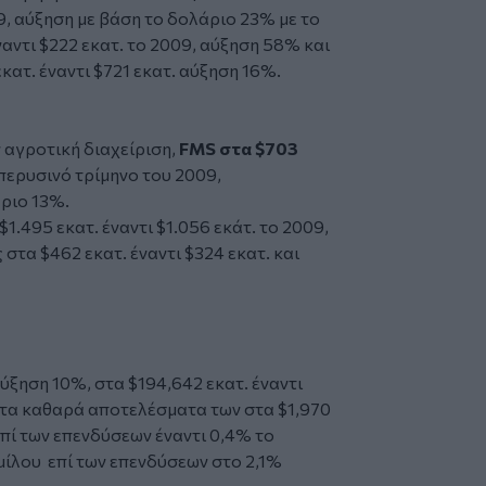
09, αύξηση με βάση το δολάριο 23% με το
αντι $222 εκατ. το 2009, αύξηση 58% και
κατ. έναντι $721 εκατ. αύξηση 16%.
ν αγροτική διαχείριση,
FMS στα $703
 περυσινό τρίμηνο του 2009,
ριο 13%.
1.495 εκατ. έναντι $1.056 εκάτ. το 2009,
στα $462 εκατ. έναντι $324 εκατ. και
ύξηση 10%, στα $194,642 εκατ. έναντι
ε τα καθαρά αποτελέσματα των στα $1,970
 επί των επενδύσεων έναντι 0,4% το
μίλου επί των επενδύσεων στο 2,1%