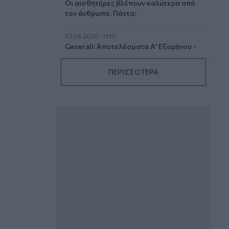
Οι αισθητήρες βλέπουν καλύτερα από
τον άνθρωπο. Πάντα;
07.08.2026 - 11:01
Generali: Αποτελέσματα Α' Εξαμήνου -
Εξαιρετική ανάπτυξη στα Λειτουργικά
και Προσαρμοσμένα Καθαρά
ΠΕΡΙΣΣΟΤΕΡΑ
Αποτελέσματα με συμβολή από όλες
τις επιχειρηματικές δραστηριότητες
07.08.2026 - 10:28
Ομαδικά Ασφαλιστικά προϊόντα
Επαγγελματικής Συνταξιοδότησης: Νέο
πεδίο ανάπτυξης για ασφαλιστικές και
ασφαλιστές
07.08.2026 - 09:23
CrediaBank: Οικονομικά Αποτελέσματα
A’ Εξαμήνου 2026 - Υψηλοί ρυθμοί
ανάπτυξης και νέα ρεκόρ επιδόσεων
07.08.2026 - 08:45