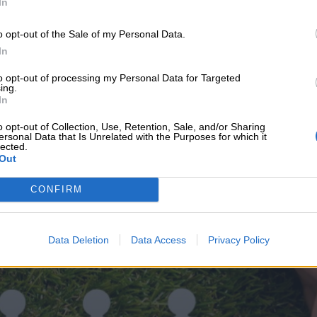
In
o opt-out of the Sale of my Personal Data.
In
to opt-out of processing my Personal Data for Targeted
ing.
In
o opt-out of Collection, Use, Retention, Sale, and/or Sharing
υνεχής ροή
ersonal Data that Is Unrelated with the Purposes for which it
lected.
Out
CONFIRM
Data Deletion
Data Access
Privacy Policy