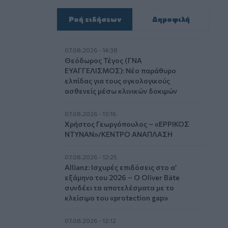
Ροή ειδήσεων
Δημοφιλή
07.08.2026 - 14:38
Θεόδωρος Τέγος (ΓΝΑ
ΕΥΑΓΓΕΛΙΣΜΟΣ): Νέο παράθυρο
ελπίδας για τους ογκολογικούς
ασθενείς μέσω κλινικών δοκιμών
07.08.2026 - 13:16
Χρήστος Γεωργόπουλος – «ΕΡΡΙΚΟΣ
ΝΤΥΝΑΝ»/ΚΕΝΤΡΟ ΑΝΑΠΛΑΣΗ
07.08.2026 - 12:25
Allianz: Ισχυρές επιδόσεις στο α’
εξάμηνο του 2026 – Ο Oliver Bäte
συνδέει τα αποτελέσματα με το
κλείσιμο του «protection gap»
07.08.2026 - 12:12