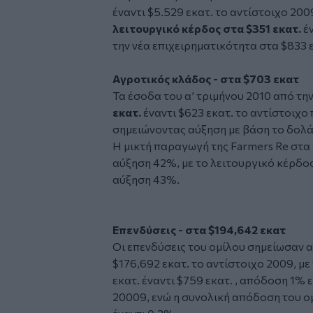
έναντι $5.529 εκατ. το αντίστοιχο 20
λειτουργικό κέρδος στα $351 εκατ.
έν
την νέα επιχειρηματικότητα στα $833 ε
Αγροτικός κλάδος - στα $703 εκατ
Τα έσοδα του α’ τριμήνου 2010 από τη
εκατ.
έναντι $623 εκατ. το αντίστοιχο
σημειώνοντας αύξηση με βάση το δολά
Η μικτή παραγωγή της Farmers Re στα $
αύξηση 42%, με το λειτουργικό κέρδος 
αύξηση 43%.
Επενδύσεις - στα $194,642 εκατ
Οι επενδύσεις του ομίλου σημείωσαν α
$176,692 εκατ. το αντίστοιχο 2009, μ
εκατ. έναντι $759 εκατ. , απόδοση 1%
20009, ενώ η συνολική απόδοση του ο