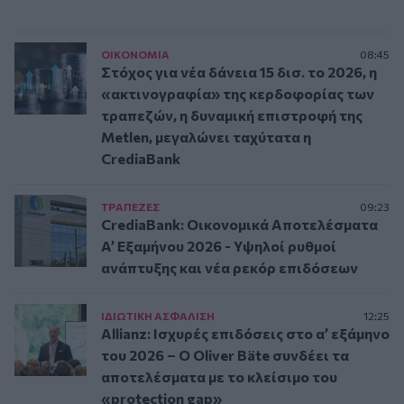
ΟΙΚΟΝΟΜΙΑ
08:45
Στόχος για νέα δάνεια 15 δισ. το 2026, η
«ακτινογραφία» της κερδοφορίας των
τραπεζών, η δυναμική επιστροφή της
Metlen, μεγαλώνει ταχύτατα η
CrediaBank
ΤΡAΠΕΖΕΣ
09:23
CrediaBank: Οικονομικά Αποτελέσματα
A’ Εξαμήνου 2026 - Υψηλοί ρυθμοί
ανάπτυξης και νέα ρεκόρ επιδόσεων
ΙΔΙΩΤΙΚΗ ΑΣΦAΛΙΣΗ
12:25
Allianz: Ισχυρές επιδόσεις στο α’ εξάμηνο
του 2026 – Ο Oliver Bäte συνδέει τα
αποτελέσματα με το κλείσιμο του
«protection gap»