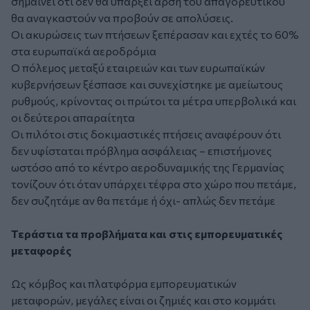
σημαίνει ότι δεν θα υπάρξει άρση του απαγορευτικού
θα αναγκαστούν να προβούν σε απολύσεις.
Οι ακυρώσεις των πτήσεων ξεπέρασαν και εχτές το 60%
στα ευρωπαϊκά αεροδρόμια
Ο πόλεμος μεταξύ εταιρειών και των ευρωπαϊκών
κυβερνήσεων ξέσπασε και συνεχίστηκε με αμείωτους
ρυθμούς, κρίνοντας οι πρώτοι τα μέτρα υπερβολικά και
οι δεύτεροι απαραίτητα
Οι πιλότοι στις δοκιμαστικές πτήσεις αναφέρουν ότι
δεν υφίσταται πρόβλημα ασφάλειας – επιστήμονες
ωστόσο από το κέντρο αεροδυναμικής της Γερμανίας
τονίζουν ότι όταν υπάρχει τέφρα στο χώρο που πετάμε,
δεν συζητάμε αν θα πετάμε ή όχι- απλώς δεν πετάμε
Τεράστια τα προβλήματα και στις εμπορευματικές
μεταφορές
Ως κόμβος και πλατφόρμα εμπορευματικών
μεταφορών, μεγάλες είναι οι ζημιές και στο κομμάτι