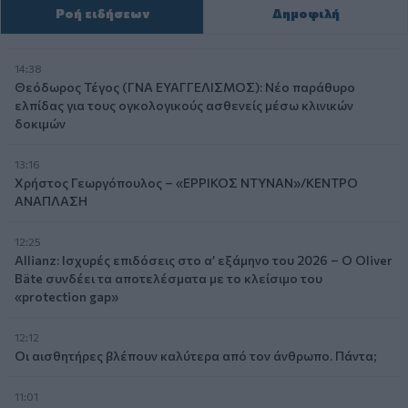
Ροή ειδήσεων
Δημοφιλή
14:38
Θεόδωρος Τέγος (ΓΝΑ ΕΥΑΓΓΕΛΙΣΜΟΣ): Νέο παράθυρο
ελπίδας για τους ογκολογικούς ασθενείς μέσω κλινικών
δοκιμών
13:16
Χρήστος Γεωργόπουλος – «ΕΡΡΙΚΟΣ ΝΤΥΝΑΝ»/ΚΕΝΤΡΟ
ΑΝΑΠΛΑΣΗ
12:25
Allianz: Ισχυρές επιδόσεις στο α’ εξάμηνο του 2026 – Ο Oliver
Bäte συνδέει τα αποτελέσματα με το κλείσιμο του
«protection gap»
12:12
Οι αισθητήρες βλέπουν καλύτερα από τον άνθρωπο. Πάντα;
11:01