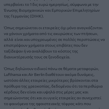
υπερβαίνει το 1 δις ευρώ ημερησίως, σύμφωνα με την
Ένωσης Βιομηχανικών και Εμπορικών Επιμελητηρίων
της Γερμανίας (DIHK).
Όπως σημειώνεται οι εταιρείες όχι μόνο αναγκάζονται
να χάνουν χρήματα από τις ακυρώσεις των πτήσεων,
αλλά είναι και υποχρεωμένες σε πολλές περιπτώσεις να
επιστρέψουν χρήματα στους επιβάτες που δεν
ταξίδεψαν ή να αναλάβουν το κόστος της
διανυκτέρευσής τους σε ξενοδοχεία.
Όπως δηλώνουν ειδικοί πάνω σε θέματα μεταφορών,
Lufthansa και Air Berlin διαθέτουν ακόμα δυνάμεις,
ωστόσο άλλες εταιρείες μικρότερες βρίσκονται στα
πρόθυρα της χρεοκοπίας, δεδομένου ότι τα περιθώρια
κέρδους δεν είναι και υψηλά στις μέρες μας και
σημειώνοντας ότι και οι υγιείς εταιρείες αν συνεχιστεί
το φαινόμενο της ηφαιστειακής τέφρας κάτι που