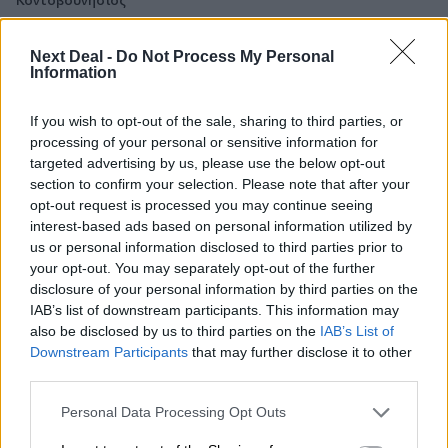
06.08.2026 - 14:55
Next Deal -
Do Not Process My Personal
Μιχάλης Τάτσης, Insurance & Healthcare Analyst, διευθυντής
Information
Επιχειρηματικής Ανάπτυξης Ομίλου HHG
If you wish to opt-out of the sale, sharing to third parties, or
06.08.2026 - 13:30
processing of your personal or sensitive information for
Όταν η επόμενη μέρα είναι στάχτη, τι θα πει ο Ασφαλιστικός
targeted advertising by us, please use the below opt-out
Διαμεσολαβητής στον πελάτη κλάδου υγείας;
section to confirm your selection. Please note that after your
opt-out request is processed you may continue seeing
06.08.2026 - 12:22
interest-based ads based on personal information utilized by
Kavita Patel - PhARMA Innovation Forum: Ένα στα πέντε
us or personal information disclosed to third parties prior to
καινοτόμα φάρμακα φτάνει τελικά στην Ελλάδα
your opt-out. You may separately opt-out of the further
disclosure of your personal information by third parties on the
06.08.2026 - 11:37
IAB’s list of downstream participants. This information may
Μείωση ασφαλιστικών εισφορών ύψους 240 εκατ. ευρώ
also be disclosed by us to third parties on the
IAB’s List of
ζητούν οι έμποροι από την Κυβέρνηση
Downstream Participants
that may further disclose it to other
third parties.
06.08.2026 - 10:45
Ευρώπη: Μπορεί η κλιματική αλλαγή να οδηγήσει σε
Personal Data Processing Opt Outs
ενεργειακή κρίση;