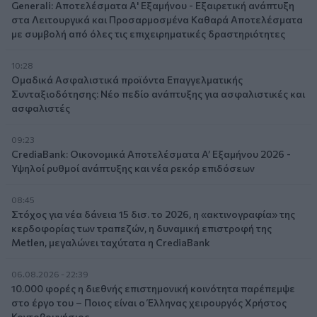
Generali: Αποτελέσματα Α' Εξαμήνου - Εξαιρετική ανάπτυξη
στα Λειτουργικά και Προσαρμοσμένα Καθαρά Αποτελέσματα
με συμβολή από όλες τις επιχειρηματικές δραστηριότητες
10:28
Ομαδικά Ασφαλιστικά προϊόντα Επαγγελματικής
Συνταξιοδότησης: Νέο πεδίο ανάπτυξης για ασφαλιστικές και
ασφαλιστές
09:23
CrediaBank: Οικονομικά Αποτελέσματα A’ Εξαμήνου 2026 -
Υψηλοί ρυθμοί ανάπτυξης και νέα ρεκόρ επιδόσεων
08:45
Στόχος για νέα δάνεια 15 δισ. το 2026, η «ακτινογραφία» της
κερδοφορίας των τραπεζών, η δυναμική επιστροφή της
Metlen, μεγαλώνει ταχύτατα η CrediaBank
06.08.2026 - 22:39
10.000 φορές η διεθνής επιστημονική κοινότητα παρέπεμψε
στο έργο του – Ποιος είναι ο Έλληνας χειρουργός Χρήστος
Κοντοβουνήσιος