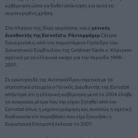
κυβέρνηση ώστε να δοθεί απάντηση για αυτή τη
συγκεκριμένη χρήση.
Στο πλαίσιο της ίδιας ακρόασης και ο
γενικός
διευθυντής της Eurostat κ. Ράντερμάχερ
ζήτησε
διευκρινίσεις από τον παριστάμενο Πρόεδρο του
Διοικητικού Συμβουλίου της Goldman Sachs κ. Κόριγκαν
σχετικά με τα ελληνικά swaps για την περίοδο 1998-
2001.
Σε ερώτηση δε της Αντιπροέδρου σχετικά με τα
στατιστικά στοιχεία ο Γενικός Διευθυντής της Eurostat
απήντησε ότι η ελληνική κυβέρνηση μετά το 2004 έλαβε
τα αναγκαία μέτρα που της είχαν ζητηθεί από την
Eurostat όπως η μηχανογράφηση και συνεπώς η σχετική
διαδικασία επί παραβάσει που είχε ξεκινήσει η
Ευρωπαϊκή Επιτροπή έκλεισε το 2007.