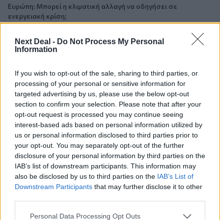
Ευρώπη: Μπορεί η κλιματική αλλαγή να οδηγήσει σε
ενεργειακή κρίση;
06.08.2026 - 09:15
Next Deal -
Do Not Process My Personal
Στέλιος Λιανός – INTERAMERICAN / Αθηναϊκή Γενική Κλινική
Information
06.08.2026 - 08:40
If you wish to opt-out of the sale, sharing to third parties, or
Η γαλλική «ψήφος» στο «καλώδιο» και τα συμφέροντα, οι
processing of your personal or sensitive information for
ελληνικές τράπεζες «πρωταθλήτριες» στα δάνεια, νέο deal
targeted advertising by us, please use the below opt-out
Βαρδινογιάννη- Εξάρχου και ο διπλασιασμός των κερδών της
section to confirm your selection. Please note that after your
ΔΕΗ
opt-out request is processed you may continue seeing
interest-based ads based on personal information utilized by
05.08.2026
us or personal information disclosed to third parties prior to
Randy Schekman, Νομπελίστας Ιατρικής: «Σε πέντε χρόνια
your opt-out. You may separately opt-out of the further
μπορεί να έχουμε θεραπεία που αναστέλλει την εξέλιξη του
disclosure of your personal information by third parties on the
Πάρκινσον»
IAB’s list of downstream participants. This information may
also be disclosed by us to third parties on the
IAB’s List of
05.08.2026
Downstream Participants
that may further disclose it to other
Ε.Ε και παράνομη μετανάστευση: προτάσεις και δράσεις με
third parties.
παρονομαστή το κοινό συμφέρον
Personal Data Processing Opt Outs