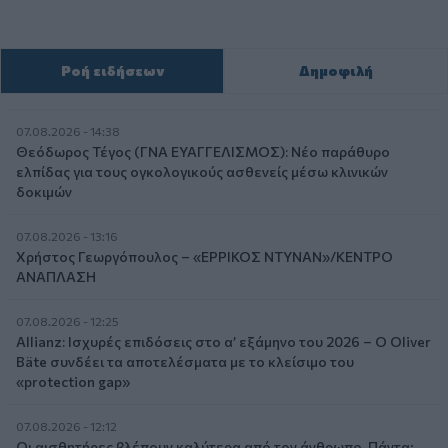
Ροή ειδήσεων
Δημοφιλή
07.08.2026 - 14:38
Θεόδωρος Τέγος (ΓΝΑ ΕΥΑΓΓΕΛΙΣΜΟΣ): Νέο παράθυρο
ελπίδας για τους ογκολογικούς ασθενείς μέσω κλινικών
δοκιμών
07.08.2026 - 13:16
Χρήστος Γεωργόπουλος – «ΕΡΡΙΚΟΣ ΝΤΥΝΑΝ»/ΚΕΝΤΡΟ
ΑΝΑΠΛΑΣΗ
07.08.2026 - 12:25
Allianz: Ισχυρές επιδόσεις στο α’ εξάμηνο του 2026 – Ο Oliver
Bäte συνδέει τα αποτελέσματα με το κλείσιμο του
«protection gap»
07.08.2026 - 12:12
Οι αισθητήρες βλέπουν καλύτερα από τον άνθρωπο. Πάντα;