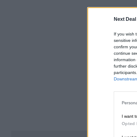
Next Deal
If you wish 
sensitive in
confirm you
continue se
information 
further disc
participants
Downstream 
Persona
I want t
Opted 