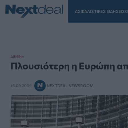
ΑΣΦΑΛΙΣΤΙΚΕΣ ΕΙΔΗΣΕΙΣ
Ο
Facebook
Instagram
LinkedIn
TikTok
X
Homepage
ΔΙΕΘΝΗ
Πλουσιότερη η Ευρώπη απ
16.09.2009
NEXTDEAL NEWSROOM