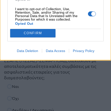
I want to opt-out of Collection, Use,
Retention, Sale, and/or Sharing of my
Personal Data that Is Unrelated with the
Purposes for which it was collected.
Opted Out
CONFIRM
Ψηφοφορία
Data Deletion
Data Access
Privacy Policy
Πιστεύετε ότι τα ασφαλιστικά σωματεία ΠΣΑΣ-
ΕΣΑΠΕ (ΠΣΣΑΣ)-ΣΕΜΑ-ΠΟΑΔ, διεκδικούν με
αποτελεσματικότητα καλές συμβάσεις με τις
ασφαλιστικές εταιρείες για τους
διαμεσολαβούντες;
Επιλογές
Ναι
Όχι
Δεν ξέρω / Δεν απαντώ