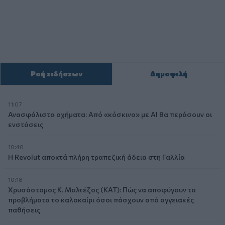
Ροή ειδήσεων
Δημοφιλή
11:07
Ανασφάλιστα οχήματα: Από «κόσκινο» με AI θα περάσουν οι
ενστάσεις
10:40
Η Revolut αποκτά πλήρη τραπεζική άδεια στη Γαλλία
10:18
Χρυσόστομος Κ. Μαλτέζος (ΚΑΤ): Πώς να αποφύγουν τα
προβλήματα το καλοκαίρι όσοι πάσχουν από αγγειακές
παθήσεις