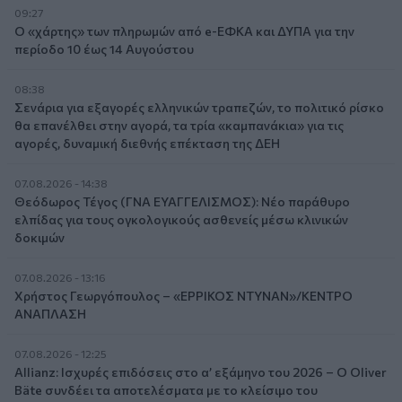
09:27
Ο «χάρτης» των πληρωμών από e-ΕΦΚΑ και ΔΥΠΑ για την
περίοδο 10 έως 14 Αυγούστου
08:38
Σενάρια για εξαγορές ελληνικών τραπεζών, το πολιτικό ρίσκο
θα επανέλθει στην αγορά, τα τρία «καμπανάκια» για τις
αγορές, δυναμική διεθνής επέκταση της ΔΕΗ
07.08.2026 - 14:38
Θεόδωρος Τέγος (ΓΝΑ ΕΥΑΓΓΕΛΙΣΜΟΣ): Νέο παράθυρο
ελπίδας για τους ογκολογικούς ασθενείς μέσω κλινικών
δοκιμών
07.08.2026 - 13:16
Χρήστος Γεωργόπουλος – «ΕΡΡΙΚΟΣ ΝΤΥΝΑΝ»/ΚΕΝΤΡΟ
ΑΝΑΠΛΑΣΗ
07.08.2026 - 12:25
Allianz: Ισχυρές επιδόσεις στο α’ εξάμηνο του 2026 – Ο Oliver
Bäte συνδέει τα αποτελέσματα με το κλείσιμο του