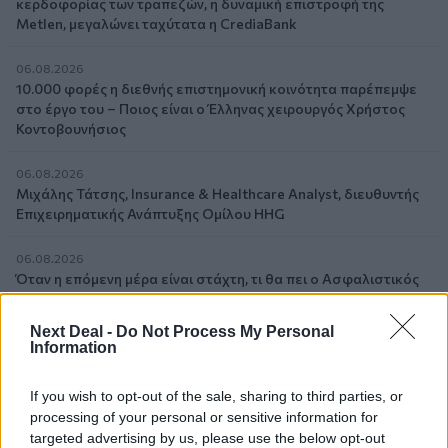
κερδοφορίας των τραπεζών, η δυναμική επιστροφή της
Metlen, μεγαλώνει ταχύτατα η CrediaBank
06.08.2026
10.000 φορές η διεθνής επιστημονική κοινότητα παρέπεμψε
στο έργο του – Ποιος είναι ο Έλληνας χειρουργός Χρήστος
Κοντοβουνήσιος
06.08.2026
Μιχάλης Τάτσης, Insurance & Healthcare Analyst, διευθυντής
Επιχειρηματικής Ανάπτυξης Ομίλου HHG
06.08.2026
Όταν η επόμενη μέρα είναι στάχτη, τι θα πει ο Ασφαλιστικός
Διαμεσολαβητής στον πελάτη κλάδου υγείας;
Next Deal -
Do Not Process My Personal
06.08.2026
Information
Kavita Patel - PhARMA Innovation Forum: Ένα στα πέντε
καινοτόμα φάρμακα φτάνει τελικά στην Ελλάδα
If you wish to opt-out of the sale, sharing to third parties, or
processing of your personal or sensitive information for
06.08.2026
targeted advertising by us, please use the below opt-out