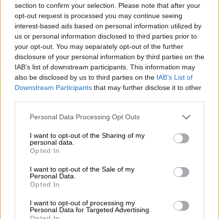
Μείωση ασφαλιστικών εισφορών ύψους 240 εκατ. ευρώ
section to confirm your selection. Please note that after your
ζητούν οι έμποροι από την Κυβέρνηση
opt-out request is processed you may continue seeing
interest-based ads based on personal information utilized by
06.08.2026
us or personal information disclosed to third parties prior to
Ευρώπη: Μπορεί η κλιματική αλλαγή να οδηγήσει σε
your opt-out. You may separately opt-out of the further
ενεργειακή κρίση;
disclosure of your personal information by third parties on the
IAB’s list of downstream participants. This information may
06.08.2026
also be disclosed by us to third parties on the
IAB’s List of
Στέλιος Λιανός – INTERAMERICAN / Αθηναϊκή Γενική Κλινική
Downstream Participants
that may further disclose it to other
third parties.
ΠΕΡΙΣΣΟΤΕΡΑ
Personal Data Processing Opt Outs
I want to opt-out of the Sharing of my
personal data.
Opted In
I want to opt-out of the Sale of my
Personal Data.
Opted In
I want to opt-out of processing my
Personal Data for Targeted Advertising.
Opted In