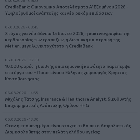
07.08.2026 - 09:23
CrediaBank: Οικονομικά Αποτελέσματα A’ Εξαμήνου 2026 -
Υψηλοί ρυθμοί ανάπτυξης και νέα ρεκόρ επιδόσεων
07.08.2026 - 08:45
Στόχος για νέα δάνεια 15 δισ. το 2026, η «ακτινογραφία» της
κερδοφορίας των τραπεζών, η δυναμική επιστροφή της
Metlen, μεγαλώνει ταχύτατα η CrediaBank
06.08.2026 - 22:39
10.000 φορές η διεθνής επιστημονική κοινότητα παρέπεμψε
στο έργο του – Ποιος είναι ο Έλληνας χειρουργός Χρήστος
Κοντοβουνήσιος
06.08.2026 - 14:55
Μιχάλης Τάτσης, Insurance & Healthcare Analyst, διευθυντής
Επιχειρηματικής Ανάπτυξης Ομίλου HHG
06.08.2026 - 13:30
Όταν η επόμενη μέρα είναι στάχτη, τι θα πει ο Ασφαλιστικός
Διαμεσολαβητής στον πελάτη κλάδου υγείας;