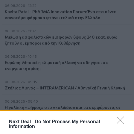
06.08.2026 - 12:22
Kavita Patel - PhARMA Innovation Forum: Ένα στα πέντε
καινοτόμα φάρμακα φτάνει τελικά στην Ελλάδα
06.08.2026 - 11:37
Μείωση ασφαλιστικών εισφορών ύψους 240 εκατ. ευρώ
ζητούν οι έμποροι από την Κυβέρνηση
06.08.2026 - 10:45
Ευρώπη: Μπορεί η κλιματική αλλαγή να οδηγήσει σε
ενεργειακή κρίση;
06.08.2026 - 09:15
Στέλιος Λιανός – INTERAMERICAN / Αθηναϊκή Γενική Κλινική
06.08.2026 - 08:40
Η γαλλική «ψήφος» στο «καλώδιο» και τα συμφέροντα, οι
ελληνικές τράπεζες «πρωταθλήτριες» στα δάνεια, νέο deal
Βαρδινογιάννη- Εξάρχου και ο διπλασιασμός των κερδών της
Next Deal -
Do Not Process My Personal
ΔΕΗ
Information