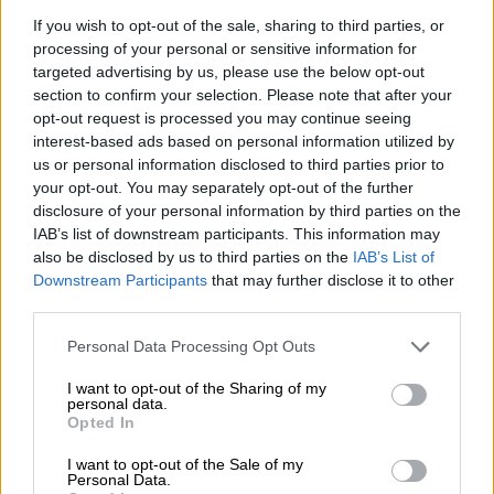
05.08.2026
If you wish to opt-out of the sale, sharing to third parties, or
Randy Schekman, Νομπελίστας Ιατρικής: «Σε πέντε χρόνια
processing of your personal or sensitive information for
μπορεί να έχουμε θεραπεία που αναστέλλει την εξέλιξη του
targeted advertising by us, please use the below opt-out
Πάρκινσον»
section to confirm your selection. Please note that after your
opt-out request is processed you may continue seeing
05.08.2026
interest-based ads based on personal information utilized by
Ε.Ε και παράνομη μετανάστευση: προτάσεις και δράσεις με
us or personal information disclosed to third parties prior to
παρονομαστή το κοινό συμφέρον
your opt-out. You may separately opt-out of the further
disclosure of your personal information by third parties on the
05.08.2026
IAB’s list of downstream participants. This information may
Αντώνης Βουκλαρής - «ΕΡΡΙΚΟΣ ΝΤΥΝΑΝ»
also be disclosed by us to third parties on the
IAB’s List of
Downstream Participants
that may further disclose it to other
05.08.2026
third parties.
Η νέα εποχή στην εκπαίδευση των ασφαλιστικών
διαμεσολαβητών
Personal Data Processing Opt Outs
I want to opt-out of the Sharing of my
personal data.
ΠΕΡΙΣΣΟΤΕΡΑ
Opted In
I want to opt-out of the Sale of my
Personal Data.