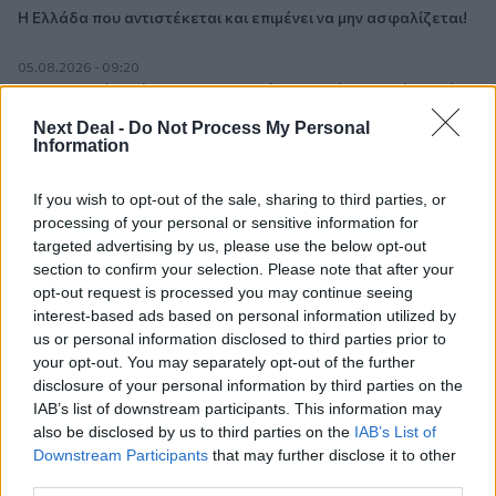
Η Ελλάδα που αντιστέκεται και επιμένει να μην ασφαλίζεται!
05.08.2026 - 09:20
Καλοκαιρινό ταξίδι: Οι 8 συμβουλές που αξίζει να δώσει κάθε
ασφαλιστής στους πελάτες του
Next Deal -
Do Not Process My Personal
Information
05.08.2026 - 08:51
Το εκλογικό «καμπανάκι» της Goldman Sachs, η ισχυρή
If you wish to opt-out of the sale, sharing to third parties, or
πιστωτική επέκταση των ελληνικών τραπεζών, το «πάρτι»
processing of your personal or sensitive information for
στις αγορές, οι «κρυμμένες» αξίες της ΓΕΚ ΤΕΡΝΑ
targeted advertising by us, please use the below opt-out
section to confirm your selection. Please note that after your
05.08.2026 - 08:37
opt-out request is processed you may continue seeing
Ιωάννης Μπολέτης – ΩΝΑΣΕΙΟ
interest-based ads based on personal information utilized by
us or personal information disclosed to third parties prior to
04.08.2026 - 15:33
your opt-out. You may separately opt-out of the further
ERGO Hellas: Μέτρα στήριξης για τους πληγέντες
disclosure of your personal information by third parties on the
ασφαλισμένους της από τις πυρκαγιές
IAB’s list of downstream participants. This information may
also be disclosed by us to third parties on the
IAB’s List of
04.08.2026 - 12:40
Downstream Participants
that may further disclose it to other
Τράπεζα Κύπρου: Ενισχυμένες κατά 31% οι ασφαλιστικές
third parties.
υπηρεσίες - Κέρδη €252 εκατ. (+7%) και ROTE 18.8% στο