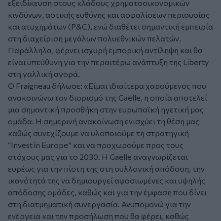
εξειδίκευση στους κλάδους χρηματοοικονομικών
κινδύνων, αστικής ευθύνης και ασφαλίσεων περιουσίας
και ατυχημάτων (P&C), ενώ διαθέτει σημαντική εμπειρία
στη διαχείριση μεγάλων πολυεθνικών πελατών.
Παράλληλα, φέρνει ισχυρή εμπορική αντίληψη και θα
είναι υπεύθυνη για την περαιτέρω ανάπτυξη της Liberty
στη γαλλική αγορά.
Ο Fraigneau δήλωσε:
«Είμαι ιδιαίτερα χαρούμενος που
ανακοινώνω τον διορισμό της Gaëlle, η οποία αποτελεί
μια σημαντική προσθήκη στην ευρωπαϊκή ηγετική μας
ομάδα. Η σημερινή ανακοίνωση ενισχύει τη θέση μας
καθώς συνεχίζουμε να υλοποιούμε τη στρατηγική
“Invest in Europe” και να προχωρούμε προς τους
στόχους μας για το 2030. Η Gaëlle αναγνωρίζεται
ευρέως για την πίστη της στη συλλογική απόδοση, την
ικανότητά της να δημιουργεί αφοσιωμένες και υψηλής
απόδοσης ομάδες, καθώς και για την έμφαση που δίνει
στη διατμηματική συνεργασία. Ανυπομονώ για την
ενέργεια και την προσήλωση που θα φέρει, καθώς