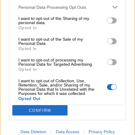
εξάμηνο
Personal Data Processing Opt Outs
04.08.2026 - 11:49
I want to opt-out of the Sharing of my
personal data.
Σπύρος Γεωργαράς - «ΥΓΕΙΑ» / Ερευνητικό και Θεραπευτικό
Opted In
Ινστιτούτο ΟΦΘΑΛΜΟΣ
I want to opt-out of the Sale of my
04.08.2026 - 11:46
Personal Data.
Opted In
10 βασικές συμβουλές για προστασία μετά από πυρκαγιά
I want to opt-out of processing my
Personal Data for Targeted Advertising.
ΠΕΡΙΣΣΟΤΕΡΑ
Opted In
I want to opt-out of Collection, Use,
Retention, Sale, and/or Sharing of my
Personal Data that Is Unrelated with the
Purposes for which it was collected.
Opted Out
CONFIRM
Data Deletion
Data Access
Privacy Policy