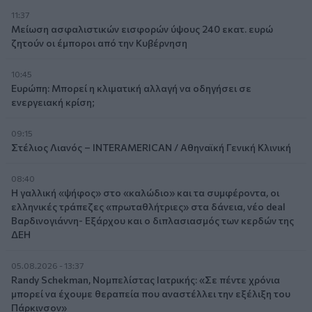
11:37
Μείωση ασφαλιστικών εισφορών ύψους 240 εκατ. ευρώ
ζητούν οι έμποροι από την Κυβέρνηση
10:45
Ευρώπη: Μπορεί η κλιματική αλλαγή να οδηγήσει σε
ενεργειακή κρίση;
09:15
Στέλιος Λιανός – INTERAMERICAN / Αθηναϊκή Γενική Κλινική
08:40
Η γαλλική «ψήφος» στο «καλώδιο» και τα συμφέροντα, οι
ελληνικές τράπεζες «πρωταθλήτριες» στα δάνεια, νέο deal
Βαρδινογιάννη- Εξάρχου και ο διπλασιασμός των κερδών της
ΔΕΗ
05.08.2026 - 13:37
Randy Schekman, Νομπελίστας Ιατρικής: «Σε πέντε χρόνια
μπορεί να έχουμε θεραπεία που αναστέλλει την εξέλιξη του
Πάρκινσον»