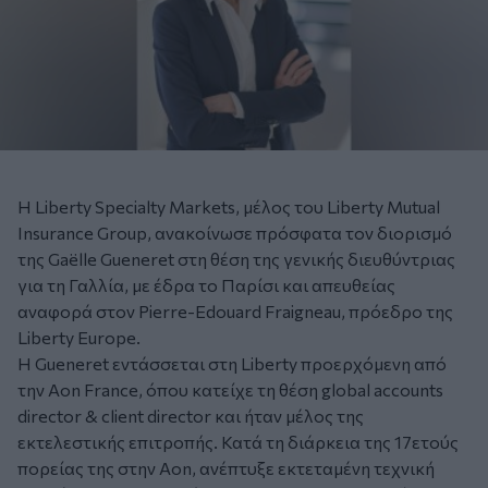
Η Liberty Specialty Markets, μέλος του Liberty Mutual
Insurance Group, ανακοίνωσε πρόσφατα τον διορισμό
της Gaëlle Gueneret στη θέση της γενικής διευθύντριας
για τη Γαλλία, με έδρα το Παρίσι και απευθείας
αναφορά στον Pierre-Edouard Fraigneau, πρόεδρο της
Liberty Europe.
Η Gueneret εντάσσεται στη Liberty προερχόμενη από
την Aon France, όπου κατείχε τη θέση global accounts
director & client director και ήταν μέλος της
εκτελεστικής επιτροπής. Κατά τη διάρκεια της 17ετούς
πορείας της στην Aon, ανέπτυξε εκτεταμένη τεχνική