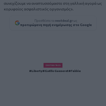
συνεχίζουμε να αναπτυσσόμαστε στη γαλλική αγορά ως
κορυφαίος ασφαλιστικός οργανισμός».
Προσθέστε το
nextdeal.gr
ως
προτιμώμενη πηγή ενημέρωσης στο Google
ΣΧΕΤΙΚΆ TAGS
Liberty
Gaëlle Gueneret
Γαλλία