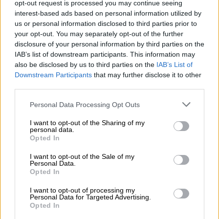
opt-out request is processed you may continue seeing
Η Ελλάδα που αντιστέκεται και επιμένει να μην ασφαλίζεται!
interest-based ads based on personal information utilized by
us or personal information disclosed to third parties prior to
05.08.2026 - 09:20
your opt-out. You may separately opt-out of the further
Καλοκαιρινό ταξίδι: Οι 8 συμβουλές που αξίζει να δώσει κάθε
disclosure of your personal information by third parties on the
ασφαλιστής στους πελάτες του
IAB’s list of downstream participants. This information may
also be disclosed by us to third parties on the
IAB’s List of
05.08.2026 - 08:51
Downstream Participants
that may further disclose it to other
Το εκλογικό «καμπανάκι» της Goldman Sachs, η ισχυρή
third parties.
πιστωτική επέκταση των ελληνικών τραπεζών, το «πάρτι»
στις αγορές, οι «κρυμμένες» αξίες της ΓΕΚ ΤΕΡΝΑ
Personal Data Processing Opt Outs
05.08.2026 - 08:37
I want to opt-out of the Sharing of my
personal data.
Ιωάννης Μπολέτης – ΩΝΑΣΕΙΟ
Opted In
04.08.2026 - 15:33
I want to opt-out of the Sale of my
ERGO Hellas: Μέτρα στήριξης για τους πληγέντες
Personal Data.
Opted In
ασφαλισμένους της από τις πυρκαγιές
I want to opt-out of processing my
04.08.2026 - 12:40
Personal Data for Targeted Advertising.
Τράπεζα Κύπρου: Ενισχυμένες κατά 31% οι ασφαλιστικές
Opted In
υπηρεσίες - Κέρδη €252 εκατ. (+7%) και ROTE 18.8% στο