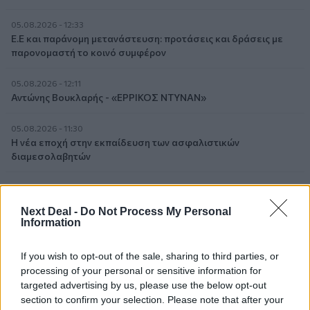
05.08.2026 - 12:33
Ε.Ε και παράνομη μετανάστευση: προτάσεις και δράσεις με
παρονομαστή το κοινό συμφέρον
05.08.2026 - 12:11
Αντώνης Βουκλαρής - «ΕΡΡΙΚΟΣ ΝΤΥΝΑΝ»
05.08.2026 - 11:30
Η νέα εποχή στην εκπαίδευση των ασφαλιστικών
διαμεσολαβητών
05.08.2026 - 10:50
Ξεκινούν οι αιτήσεις στο vouchers.gov.gr για το Πρόγραμμα
Next Deal -
Do Not Process My Personal
«Τουρισμός για όλους 2026-2027»
Information
05.08.2026 - 10:19
If you wish to opt-out of the sale, sharing to third parties, or
WWF: Περισσότερα από 180.000 στρέμματα καμένων
processing of your personal or sensitive information for
δασικών εκτάσεων στην Ελλάδα σε λίγες μόλις μέρες
targeted advertising by us, please use the below opt-out
section to confirm your selection. Please note that after your
05.08.2026 - 09:45