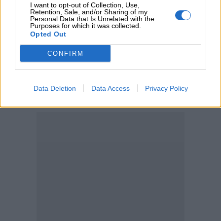
εξάμηνο
I want to opt-out of Collection, Use,
Retention, Sale, and/or Sharing of my
Personal Data that Is Unrelated with the
Purposes for which it was collected.
04.08.2026 - 11:49
Opted Out
Σπύρος Γεωργαράς - «ΥΓΕΙΑ» / Ερευνητικό και Θεραπευτικό
Ινστιτούτο ΟΦΘΑΛΜΟΣ
CONFIRM
ΠΕΡΙΣΣΟΤΕΡΑ
Data Deletion
Data Access
Privacy Policy