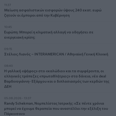
11:37
Μείωση ασφαλιστικών εισφορών ύψους 240 εκατ. ευρώ
ζητούν οι έμποροι από την Κυβέρνηση
10:45
Ευρώπη: Μπορεί η κλιματική αλλαγή να οδηγήσει σε
ενεργειακή κρίση;
09:15
Στέλιος Λιανός – INTERAMERICAN / Αθηναϊκή Γενική Κλινική
08:40
Η γαλλική «ψήφος» στο «καλώδιο» και τα συμφέροντα, οι
ελληνικές τράπεζες «πρωταθλήτριες» στα δάνεια, νέο deal
Βαρδινογιάννη- Εξάρχου και ο διπλασιασμός των κερδών της
ΔΕΗ
05.08.2026 - 13:37
Randy Schekman, Νομπελίστας Ιατρικής: «Σε πέντε χρόνια
μπορεί να έχουμε θεραπεία που αναστέλλει την εξέλιξη του
Πάρκινσον»