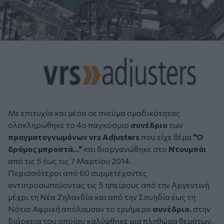
Με επιτυχία και μέσα σε πνεύμα ομαδικότητας
ολοκληρώθηκε το 4ο παγκόσμιο
συνέδριο
των
πραγματογνωμόνων
vrs Adjusters
που είχε θέμα
"Ο
δρόμος μπροστά..."
και διοργανώθηκε στο
Ντουμπάι
από τις 5 έως τις 7 Μαρτίου 2014.
Περισσότεροι από 60 συμμετέχοντες
αντιπροσωπεύοντας τις 5 ηπείρους από την Αργεντινή
μέχρι τη Νέα Ζηλανδία και από την Σουηδία έως τη
Νότιο Αφρική απόλαυσαν το τριήμερο
συνέδριο
, στην
διάρκεια του οποίου καλύφθηκε μια πληθώρα θεμάτων.