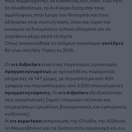
τους συμμετέχοντες να διασκεδάζουν, όταν, λίγο πριν
το ηλιοβασίλεμα, τα 4x4 jeeps διέσχισαν τους
αμμόλοφους στην έρημο του Ντουμπάι και τους
οδήγησαν στην κοντινή όαση, όπου και είχαν την
ευκαιρία να δοκιμάσουν τοπικά εδέσματα και να
χορέψουν μέχρι αργά τη νύχτα.
Όπως ανακοινώθηκε το επόμενο παγκόσμιο
συνέδριο
θα γίνει στη Νέα Υόρκη το 2016.
Οι
vrs Adjusters
είναι ένας παγκόσμιος οργανισμός
πραγματογνωμόνων
με ηγετική θέση, παρέχοντας
υπηρεσίες σε 147 χώρες, με περισσότερα από 450
γραφεία και περισσότερους από 3.500 επαγγελματίες
πραγματογνώμονες
. Οι
vrs Adjusters
εξειδικεύονται
στις ασφαλιστικές ζημιές εταιρικών πελατών και
επιχειρήσεων (μεγάλους βιομηχανικούς και εμπορικούς
κινδύνους).
Η
vrs experteam
εκπροσωπεί την Ελλάδα, την Αλβανία,
το Μαυροβούνιο και τα Σκόπια στον οργανισμό και ο κ.