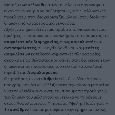
Μεταξύ των άλλων θεμάτων τα μέλη του οργανισμού
είχαν την ευκαιρία να συζητήσουν για τις μελλοντικές
προκλήσεις στην διαχείριση ζημιών και στην διοίκηση
ζημιών από καταστροφικά γεγονότα.
Αξίζει να σημειωθεί ότι μια ομάδα από διακεκριμένους
ομιλητές - εκπροσώπους ολοκλήρου του φάσματος της
ασφαλιστικής βιομηχανίας
, όπως
ασφαλιστές
και
αντασφαλιστές
, οι LLoyd's Λονδίνου και
μεσίτες
ασφαλίσεων
κατέθεσαν σημαντικές πληροφορίες
σχετικά με τις βέλτιστες πρακτικές στην διαχείριση των
ζημιών και τις προσδοκίες του τελικού καταναλωτή,
δηλαδή του
Ασφαλισμένου
.
Ο πρόεδρος των
vrs Adjusters
LLC, κ. Mike Arbour,
υπογράμμισε ότι «Η εξέλιξη στην τεχνολογία μπορεί να
γίνει το κλειδί για να αντιμετωπίσουμε τις προκλήσεις
των ζημιών του μέλλοντος και τελικά να παρέχουμε
στους Ασφαλισμένους Υπηρεσίες Υψηλής Ποιότητας.»
Το
συνέδριο
έκλεισε με σαφάρι στην έρημο και όλους