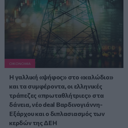
ΟΙΚΟΝΟΜΙΑ
Η γαλλική «ψήφος» στο «καλώδιο»
και τα συμφέροντα, οι ελληνικές
τράπεζες «πρωταθλήτριες» στα
δάνεια, νέο deal Βαρδινογιάννη-
Εξάρχου και ο διπλασιασμός των
κερδών της ΔΕΗ