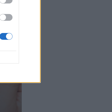
τα συμφέροντα, οι ελληνικές τράπεζες
«πρωταθλήτριες» στα δάνεια, νέο deal
Βαρδινογιάννη- Εξάρχου και ο
διπλασιασμός των κερδών της ΔΕΗ
05.08.2026 - 13:37
Randy Schekman, Νομπελίστας Ιατρικής:
«Σε πέντε χρόνια μπορεί να έχουμε
θεραπεία που αναστέλλει την εξέλιξη
του Πάρκινσον»
05.08.2026 - 12:33
Ε.Ε και παράνομη μετανάστευση:
προτάσεις και δράσεις με παρονομαστή
το κοινό συμφέρον
05.08.2026 - 12:11
Αντώνης Βουκλαρής - «ΕΡΡΙΚΟΣ
ΝΤΥΝΑΝ»
05.08.2026 - 11:30
Η νέα εποχή στην εκπαίδευση των