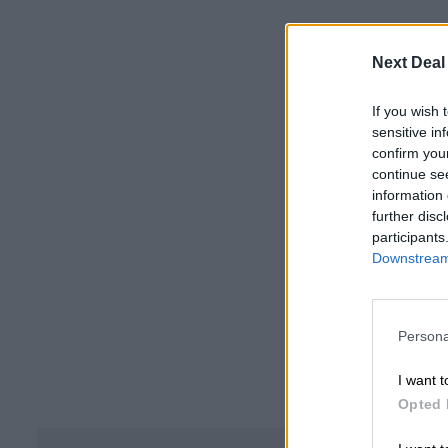
Next Deal
If you wish 
sensitive in
confirm you
continue se
information 
further disc
participants
Downstream 
Persona
I want t
Opted 