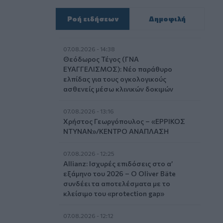
Ροή ειδήσεων
Δημοφιλή
07.08.2026 - 14:38
Θεόδωρος Τέγος (ΓΝΑ
ΕΥΑΓΓΕΛΙΣΜΟΣ): Νέο παράθυρο
ελπίδας για τους ογκολογικούς
ασθενείς μέσω κλινικών δοκιμών
07.08.2026 - 13:16
Χρήστος Γεωργόπουλος – «ΕΡΡΙΚΟΣ
ΝΤΥΝΑΝ»/ΚΕΝΤΡΟ ΑΝΑΠΛΑΣΗ
07.08.2026 - 12:25
Allianz: Ισχυρές επιδόσεις στο α’
εξάμηνο του 2026 – Ο Oliver Bäte
συνδέει τα αποτελέσματα με το
κλείσιμο του «protection gap»
07.08.2026 - 12:12