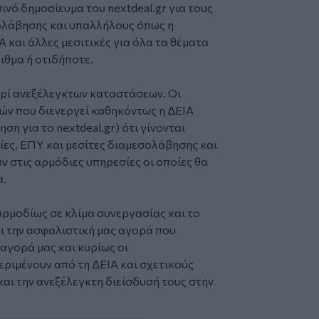
ινό δημοσίευμα του nextdeal.gr για τους
σολάβησης και υπαλλήλους όπως η
αι άλλες μεσιτικές για όλα τα θέματα
ιθμα ή οτιδήποτε.
ερί ανεξέλεγκτων καταστάσεων. Οι
ών που διενεργεί καθηκόντως η ΔΕΙΑ
ση για το nextdeal.gr) ότι γίνονται
ίες, ΕΠΥ και μεσίτες διαμεσολάβησης και
ν στις αρμόδιες υπηρεσίες οι οποίες θα
α.
αρμοδίως σε κλίμα συνεργασίας και το
ι την ασφαλιστική μας αγορά που
 αγορά μας και κυρίως οι
ριμένουν από τη ΔΕΙΑ και σχετικούς
ι την ανεξέλεγκτη διείσδυσή τους στην