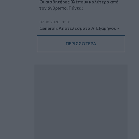
Οι αισθητήρες βλέπουν καλύτερα από
τον άνθρωπο. Πάντα;
07.08.2026 - 11:01
Generali: Αποτελέσματα Α' Εξαμήνου -
Εξαιρετική ανάπτυξη στα Λειτουργικά
και Προσαρμοσμένα Καθαρά
ΠΕΡΙΣΣΟΤΕΡΑ
Αποτελέσματα με συμβολή από όλες
τις επιχειρηματικές δραστηριότητες
07.08.2026 - 10:28
Ομαδικά Ασφαλιστικά προϊόντα
Επαγγελματικής Συνταξιοδότησης: Νέο
πεδίο ανάπτυξης για ασφαλιστικές και
ασφαλιστές
07.08.2026 - 09:23
CrediaBank: Οικονομικά Αποτελέσματα
A’ Εξαμήνου 2026 - Υψηλοί ρυθμοί
ανάπτυξης και νέα ρεκόρ επιδόσεων
07.08.2026 - 08:45