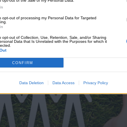
o opt-out of the Sale of my Personal Data.
υνεχής ροή
In
to opt-out of processing my Personal Data for Targeted
ing.
In
o opt-out of Collection, Use, Retention, Sale, and/or Sharing
ersonal Data that Is Unrelated with the Purposes for which it
lected.
Out
CONFIRM
Data Deletion
Data Access
Privacy Policy