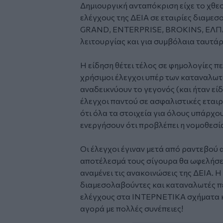
Δημιουργική ανταπόκριση είχε το χθεσ
ελέγχους της ΔΕΙΑ σε εταιρίες διαμε
GRAND, ENTERPRISE, BROKINS, ΕΛΠΑ κ
λειτουργίας και για συμβόλαια ταυτάρ
Η είδηση θέτει τέλος σε φημολογίες π
χρήσιμοι έλεγχοι υπέρ των καταναλωτ
αναδεικνύουν το γεγονός (και ήταν είδη
έλεγχοι παντού σε ασφαλιστικές εταιρ
ότι όλα τα στοιχεία για όλους υπάρχου
ενεργήσουν ότι προβλέπει η νομοθεσί
Οι έλεγχοι έγιναν μετά από ραντεβού 
αποτέλεσμά τους σίγουρα θα ωφελήσε
αναμένει τις ανακοινώσεις της ΔΕΙΑ. Η
διαμεσολαβούντες και καταναλωτές πε
ελέγχους στα ΙΝΤΕΡΝΕΤΙΚΑ σχήματα κα
αγορά με πολλές συνέπειες!