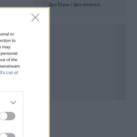
Δεν ξέρω / Δεν απαντώ
06.08.2026 - 12:22
Kavita Patel - PhARMA Innovation
Forum: Ένα στα πέντε καινοτόμα
φάρμακα φτάνει τελικά στην Ελλάδα
sonal or
ection to
06.08.2026 - 11:37
ou may
Μείωση ασφαλιστικών εισφορών
 personal
ύψους 240 εκατ. ευρώ ζητούν οι
έμποροι από την Κυβέρνηση
out of the
 downstream
B’s List of
06.08.2026 - 10:45
Ευρώπη: Μπορεί η κλιματική αλλαγή να
οδηγήσει σε ενεργειακή κρίση;
06.08.2026 - 09:15
Στέλιος Λιανός – INTERAMERICAN /
Αθηναϊκή Γενική Κλινική
06.08.2026 - 08:40
Η γαλλική «ψήφος» στο «καλώδιο» και