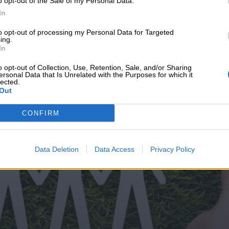
o opt-out of the Sale of my Personal Data.
υνεχής ροή
In
to opt-out of processing my Personal Data for Targeted
ing.
In
o opt-out of Collection, Use, Retention, Sale, and/or Sharing
ersonal Data that Is Unrelated with the Purposes for which it
lected.
Out
CONFIRM
Data Deletion
Data Access
Privacy Policy