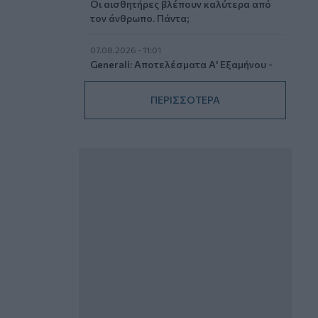
Οι αισθητήρες βλέπουν καλύτερα από
τον άνθρωπο. Πάντα;
07.08.2026 - 11:01
Generali: Αποτελέσματα Α' Εξαμήνου -
Εξαιρετική ανάπτυξη στα Λειτουργικά
και Προσαρμοσμένα Καθαρά
ΠΕΡΙΣΣΟΤΕΡΑ
Αποτελέσματα με συμβολή από όλες
τις επιχειρηματικές δραστηριότητες
07.08.2026 - 10:28
Ομαδικά Ασφαλιστικά προϊόντα
Επαγγελματικής Συνταξιοδότησης: Νέο
πεδίο ανάπτυξης για ασφαλιστικές και
ασφαλιστές
07.08.2026 - 09:23
CrediaBank: Οικονομικά Αποτελέσματα
A’ Εξαμήνου 2026 - Υψηλοί ρυθμοί
ανάπτυξης και νέα ρεκόρ επιδόσεων
07.08.2026 - 08:45