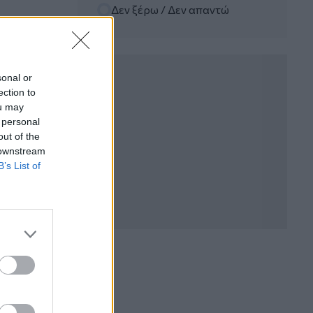
Δεν ξέρω / Δεν απαντώ
06.08.2026 - 12:22
Kavita Patel - PhARMA Innovation
Forum: Ένα στα πέντε καινοτόμα
φάρμακα φτάνει τελικά στην Ελλάδα
sonal or
ection to
06.08.2026 - 11:37
ou may
Μείωση ασφαλιστικών εισφορών
 personal
ύψους 240 εκατ. ευρώ ζητούν οι
έμποροι από την Κυβέρνηση
out of the
 downstream
B’s List of
06.08.2026 - 10:45
Ευρώπη: Μπορεί η κλιματική αλλαγή να
οδηγήσει σε ενεργειακή κρίση;
06.08.2026 - 09:15
Στέλιος Λιανός – INTERAMERICAN /
Αθηναϊκή Γενική Κλινική
06.08.2026 - 08:40
Η γαλλική «ψήφος» στο «καλώδιο» και