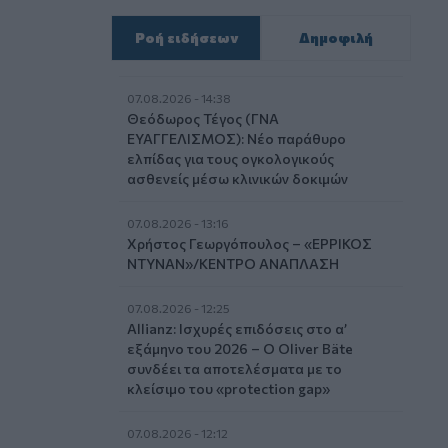
Ροή ειδήσεων
Δημοφιλή
07.08.2026 - 14:38
Θεόδωρος Τέγος (ΓΝΑ
ΕΥΑΓΓΕΛΙΣΜΟΣ): Νέο παράθυρο
ελπίδας για τους ογκολογικούς
ασθενείς μέσω κλινικών δοκιμών
07.08.2026 - 13:16
Χρήστος Γεωργόπουλος – «ΕΡΡΙΚΟΣ
ΝΤΥΝΑΝ»/ΚΕΝΤΡΟ ΑΝΑΠΛΑΣΗ
07.08.2026 - 12:25
Allianz: Ισχυρές επιδόσεις στο α’
εξάμηνο του 2026 – Ο Oliver Bäte
συνδέει τα αποτελέσματα με το
κλείσιμο του «protection gap»
07.08.2026 - 12:12