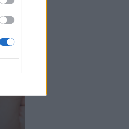
τα συμφέροντα, οι ελληνικές τράπεζες
«πρωταθλήτριες» στα δάνεια, νέο deal
Βαρδινογιάννη- Εξάρχου και ο
διπλασιασμός των κερδών της ΔΕΗ
05.08.2026
Randy Schekman, Νομπελίστας Ιατρικής:
«Σε πέντε χρόνια μπορεί να έχουμε
θεραπεία που αναστέλλει την εξέλιξη
του Πάρκινσον»
05.08.2026
Ε.Ε και παράνομη μετανάστευση:
προτάσεις και δράσεις με παρονομαστή
το κοινό συμφέρον
05.08.2026
Αντώνης Βουκλαρής - «ΕΡΡΙΚΟΣ
ΝΤΥΝΑΝ»
05.08.2026
Η νέα εποχή στην εκπαίδευση των