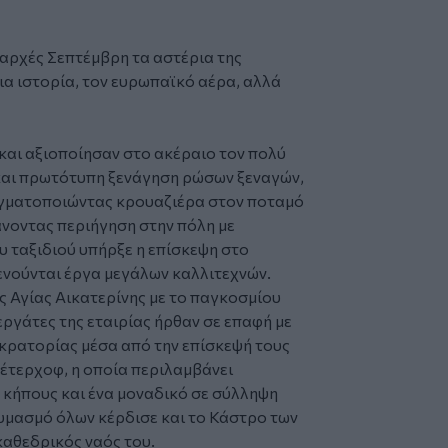
αρχές Σεπτέμβρη τα αστέρια της
σια ιστορία, τον ευρωπαϊκό αέρα, αλλά
και αξιοποίησαν στο ακέραιο τον πολύ
 και πρωτότυπη ξενάγηση ρώσων ξεναγών,
αγματοποιώντας κρουαζιέρα στον ποταμό
άνοντας περιήγηση στην πόλη με
υ ταξιδιού υπήρξε η επίσκεψη στο
ενούνται έργα μεγάλων καλλιτεχνών.
ς Αγίας Αικατερίνης με το παγκοσμίου
ργάτες της εταιρίας ήρθαν σε επαφή με
κρατορίας μέσα από την επίσκεψή τους
Πέτερχοφ, η οποία περιλαμβάνει
κήπους και ένα μοναδικό σε σύλληψη
αυμασμό όλων κέρδισε και το Κάστρο των
καθεδρικός ναός του.