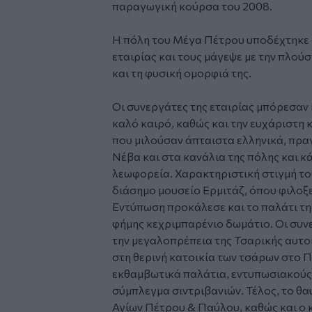
παραγωγική κούρσα του 2008.
Η πόλη του Μέγα Πέτρου υποδέχτηκε 
εταιρίας και τους μάγεψε με την πλού
και τη φυσική ομορφιά της.
Οι συνεργάτες της εταιρίας μπόρεσαν 
καλό καιρό, καθώς και την ευχάριστη
που μιλούσαν άπταιστα ελληνικά, πρ
Νέβα και στα κανάλια της πόλης και κ
λεωφορεία. Χαρακτηριστική στιγμή το
διάσημο μουσείο Ερμιτάζ, όπου φιλοξ
Εντύπωση προκάλεσε και το παλάτι τη
φήμης κεχριμπαρένιο δωμάτιο. Οι συνε
την μεγαλοπρέπεια της Τσαρικής αυτο
στη θερινή κατοικία των τσάρων στο 
εκθαμβωτικά παλάτια, εντυπωσιακούς 
σύμπλεγμα σιντριβανιών. Τέλος, το θ
Αγίων Πέτρου & Παύλου, καθώς και ο 