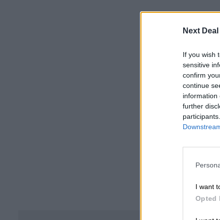
Next Deal
If you wish 
sensitive in
confirm you
continue se
information 
further disc
participants
Downstream 
Persona
I want t
Opted 