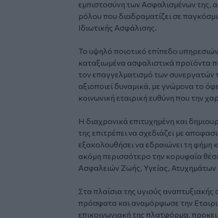
εμπιστοσύνη των Ασφαλισμένων της, α
ρόλου που διαδραματίζει σε παγκόσμι
Ιδιωτικής Ασφάλισης.
Το υψηλό ποιοτικό επίπεδο υπηρεσιών,
καταξιωμένα ασφαλιστικά προϊόντα πο
τον επαγγελματισμό των συνεργατών τη
αξιοποιεί δυναμικά, με γνώμονα το όφ
κοινωνική εταιρική ευθύνη που την χα
Η διαχρονικά επιτυχημένη και δημιουρ
της επιτρέπει να σχεδιάζει με αποφασι
εξακολουθήσει να εδραιώνει τη φήμη κ
ακόμη περισσότερο την κορυφαία θέση
Ασφαλειών Ζωής, Υγείας, Ατυχημάτων 
Στα πλαίσια της υγιούς αναπτυξιακής 
πρόσφατα και αναμόρφωσε την Εταιρικ
επικοινωνιακή της πλατφόρμα, προκει