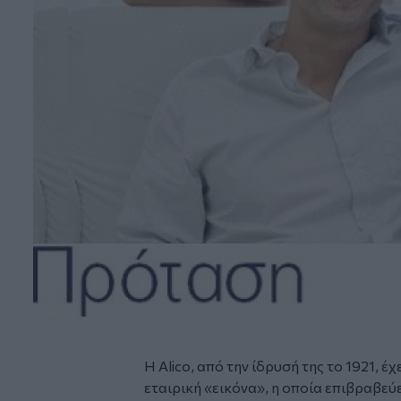
Η Alico, από την ίδρυσή της το 1921, έχ
εταιρική «εικόνα», η οποία επιβραβεύ