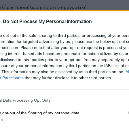
 πλήρης προσήλωσή της στην πραγματική
19 εκατομμύρια των Ασφαλισμένων της,
 40 χιλιάδες Ασφαλιστικούς Συμβούλους
 -
Do Not Process My Personal Information
δραστηριοποιούνται για την Alico σε
to opt-out of the sale, sharing to third parties, or processing of your per
formation for targeted advertising by us, please use the below opt-out s
r selection. Please note that after your opt-out request is processed y
 το
nextdeal.gr
ως
eing interest-based ads based on personal information utilized by us or
 ενημέρωσης στο Google
disclosed to third parties prior to your opt-out. You may separately opt-
losure of your personal information by third parties on the IAB’s list of
. This information may also be disclosed by us to third parties on the
IA
Participants
that may further disclose it to other third parties.
l Data Processing Opt Outs
o opt-out of the Sharing of my personal data.
In