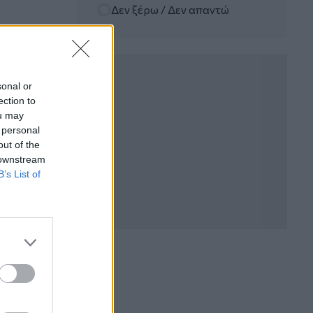
Ε.Ε και παράνομη μετανάστευση:
Δεν ξέρω / Δεν απαντώ
προτάσεις και δράσεις με παρονομαστή
το κοινό συμφέρον
05.08.2026 - 12:11
Αντώνης Βουκλαρής - «ΕΡΡΙΚΟΣ
sonal or
ΝΤΥΝΑΝ»
ection to
ou may
05.08.2026 - 11:30
 personal
Η νέα εποχή στην εκπαίδευση των
out of the
ασφαλιστικών διαμεσολαβητών
 downstream
B’s List of
05.08.2026 - 10:50
Ξεκινούν οι αιτήσεις στο
vouchers.gov.gr για το Πρόγραμμα
«Τουρισμός για όλους 2026-2027»
05.08.2026 - 10:19
WWF: Περισσότερα από 180.000
στρέμματα καμένων δασικών εκτάσεων
στην Ελλάδα σε λίγες μόλις μέρες