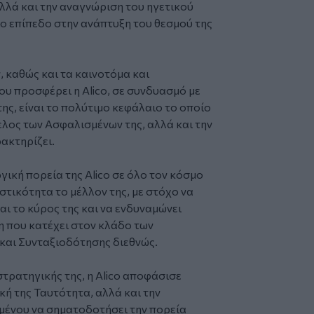
λλά και την αναγνώριση του ηγετικού
ο επίπεδο στην ανάπτυξη του θεσμού της
 καθώς και τα καινοτόμα και
υ προσφέρει η Alico, σε συνδυασμό με
ς, είναι το πολύτιμο κεφάλαιο το οποίο
ελος των Aσφαλισμένων της, αλλά και την
ρακτηρίζει.
γική πορεία της Alico σε όλο τον κόσμο
στικότητα το μέλλον της, με στόχο να
αι το κύρος της και να ενδυναμώνει
 που κατέχει στον κλάδο των
και Συνταξιοδότησης διεθνώς.
στρατηγικής της, η Alico αποφάσισε
ή της Ταυτότητα, αλλά και την
μένου να σηματοδοτήσει την πορεία