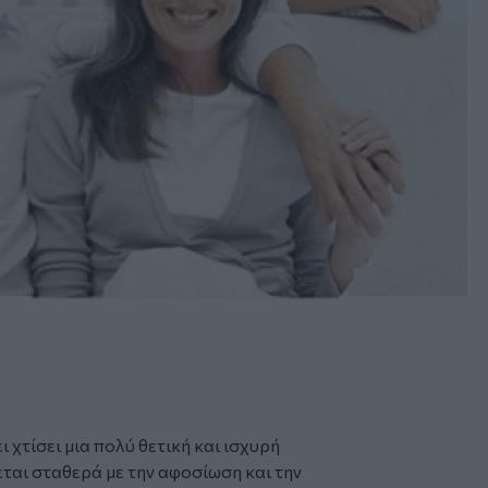
ει χτίσει μια πολύ θετική και ισχυρή
εται σταθερά με την αφοσίωση και την