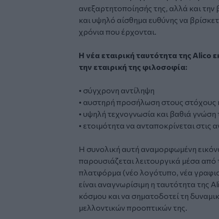
ανεξαρτητοποίησής της, αλλά και την 
και υψηλό αίσθημα ευθύνης να βρίσκετ
χρόνια που έρχονται.
Η νέα εταιρική ταυτότητα της Alico 
την εταιρική της φιλοσοφία:
• σύγχρονη αντίληψη
• αυστηρή προσήλωση στους στόχους κ
• υψηλή τεχνογνωσία και βαθιά γνώση
• ετοιμότητα να ανταποκρίνεται στις α
Η συνολική αυτή αναμορφωμένη εικόνα
παρουσιάζεται λειτουργικά μέσα από 
πλατφόρμα (νέο λογότυπο, νέα γραφισ
είναι αναγνωρίσιμη η ταυτότητα της Al
κόσμου και να σηματοδοτεί τη δυναμικ
μελλοντικών προοπτικών της.