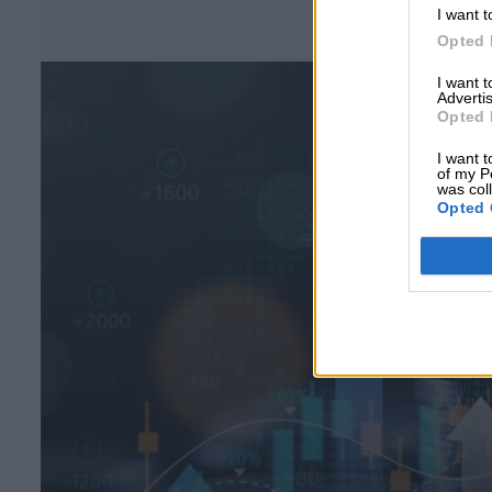
Σ
I want t
Opted 
I want 
Advertis
Opted 
I want t
of my P
was col
Opted 