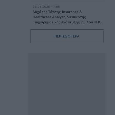
06.08.2026 - 14:55
Μιχάλης Τάτσης, Insurance &
Healthcare Analyst, διευθυντής
Επιχειρηματικής Ανάπτυξης Ομίλου HHG
06.08.2026 - 13:30
ΠΕΡΙΣΣΟΤΕΡΑ
Όταν η επόμενη μέρα είναι στάχτη, τι θα
πει ο Ασφαλιστικός Διαμεσολαβητής
στον πελάτη κλάδου υγείας;
06.08.2026 - 12:22
Kavita Patel - PhARMA Innovation
Forum: Ένα στα πέντε καινοτόμα
φάρμακα φτάνει τελικά στην Ελλάδα
06.08.2026 - 11:37
Μείωση ασφαλιστικών εισφορών
ύψους 240 εκατ. ευρώ ζητούν οι
έμποροι από την Κυβέρνηση
06.08.2026 - 10:45