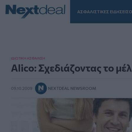
ΑΣΦΑΛΙΣΤΙΚΕΣ ΕΙΔΗΣΕΙΣ
Ο
Facebook
Instagram
LinkedIn
TikTok
X
Homepage
ΙΔΙΩΤΙΚΗ ΑΣΦAΛΙΣΗ
Alico: Σχεδιάζοντας το μέ
09.10.2009
NEXTDEAL NEWSROOM