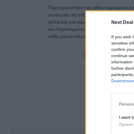
Προτεραιότητα της Alico παραμένει η
σιγουριά της επόμενης ημέρας για τα 
αλλά και για τους περισσότερους από
Next Deal
και στρατηγικούς Συνεργάτες της που 
κάθε γωνιά του πλανήτη.
If you wish 
sensitive in
confirm you
Προσθέστε
continue se
προτιμώμενη πηγή
information 
further disc
participants
Downstream 
Persona
I want t
Opted 