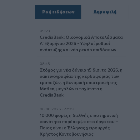
Ροή ειδήσεων
Δημοφιλή
09:23
CrediaBank: Οικονομικά Αποτελέσματα
A’ Εξαμήνου 2026 - Υψηλοί ρυθμοί
ανάπτυξης και νέα ρεκόρ επιδόσεων
08:45
Στόχος για νέα δάνεια 15 δισ. το 2026, η
«ακτινογραφία» της κερδοφορίας των
τραπεζών, η δυναμική επιστροφή της
Metlen, μεγαλώνει ταχύτατα η
CrediaBank
06.08.2026 - 22:39
10.000 φορές η διεθνής επιστημονική
κοινότητα παρέπεμψε στο έργο του –
Ποιος είναι ο Έλληνας χειρουργός
Χρήστος Κοντοβουνήσιος