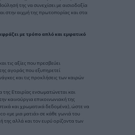
βούλησή της να συνεχίσει με αισιοδοξία
αι στην αιχμή της πρωτοπορίας και στα
εκφράζει με τρόπο απλό και εμφατικό
αι τις αξίες που πρεσβεύει
 της αγοράς που εξυπηρετεί
νάγκες και τις προκλήσεις των καιρών
 της Εταιρίας ενσωματώνεται και
την καινούργια επικοινωνιακή της
τικά και χρωματικά δεδομένα), ώστε να
ico «με μια ματιά» σε κάθε γωνιά του
ή της αλλά και τον ευρύ ορίζοντα των