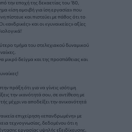
από την εποχή της δεκαετίας του ’80,
ημα «ίση αμοιβή για ίση εργασία» που
η πίστευε και πιστεύει με πάθος ότι το
Οι «ανδρικές» και οι «γυναικείες» αξίες
βιολογικά!
λύτερο τμήμα του στελεχιακού δυναμικού
ναίκες.
ένα μικρό δείγμα και της προσπάθειας και
γυναίκες!
ην πράξη ότι για να γίνεις ισότιμη
εις την ικανότητά σου, σε αντίθεση με
τής μέχρι να αποδείξει την ανικανότητά
υναικεία επιχείρηση «επανδρωμένη» με
εια τεχνογνωσίας, δεδομένου ότι η
έντασης εργασίας υψηλής εξειδίκευσης.