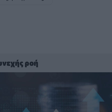
υνεχής ροή