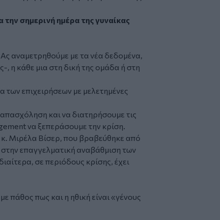
α την σημερινή ημέρα της γυναίκας
, Ας αναμετρηθούμε με τα νέα δεδομένα,
, η κάθε μια στη δική της ομάδα ή στη
α των επιχειρήσεων με μελετημένες
απασχόληση και να διατηρήσουμε τις
gement να ξεπεράσουμε την κρίση.
κ. Μιρέλα Βίσερ, που βραβεύθηκε από
ς στην επαγγελματική αναβάθμιση των
διαίτερα, σε περιόδους κρίσης, έχει
ε πάθος πως και η ηθική είναι «γένους