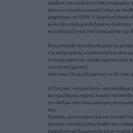
κέρδισε τον αγώνα για ίσες ευκαιρίες 
όπου οι γυναίκες αγωνίζονταν με σύνθ
ψηφίστηκε το 1978. Η Αγγελική Νταλιάν
φύλο δεν είναι μια δεδομένη ιδιότητα. 
προσδιορίζονται πολιτισμικά και όχι 
Έτσι επέλεξε συνειδητά ώστε το μεγα
της επιχείρησης να αποτελείται από γυ
Η επιχείρηση την οποία ηγείται είναι 
του επιτεύγματος!
Από τους 19 εργαζόμενους οι 16 είναι 
«Όλες μας –ένα μελίσσι- καταλάβαμε στ
συνομιλήτρια, πρέπει πρώτα να αποδείξ
τον άνδρα που είναι ισότιμος συνομιλη
του.
Είμαστε, μια ουσιαστικά και τυπικά Γ
γυναίκες στελέχη που διαθέτουν επάρκ
Ασφαλιστική Βιομηχανία είναι τομέας 