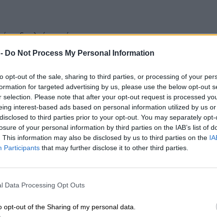
ίκες δουλεύουν μόνο σαν
 -
Do Not Process My Personal Information
ται και να κατατίθενται τα αιτήματα
to opt-out of the sale, sharing to third parties, or processing of your per
formation for targeted advertising by us, please use the below opt-out s
ι
r selection. Please note that after your opt-out request is processed y
στο δημόσιο.
eing interest-based ads based on personal information utilized by us or
disclosed to third parties prior to your opt-out. You may separately opt-
losure of your personal information by third parties on the IAB’s list of
ο
. This information may also be disclosed by us to third parties on the
IA
Participants
that may further disclose it to other third parties.
ιώματα
l Data Processing Opt Outs
ι η πρώτη γυναίκα δικηγόρος του
o opt-out of the Sharing of my personal data.