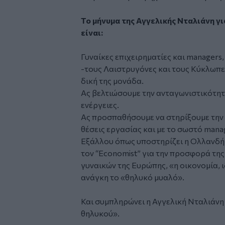
Το μήνυμα της Αγγελικής Νταλιάνη γι
είναι:
Γυναίκες επιχειρηματίες και managers
-τους Λαιστρυγόνες και τους Κύκλωπες-
δική της μονάδα.
Ας βελτιώσουμε την ανταγωνιστικότητ
ενέργειες.
Ας προσπαθήσουμε να στηρίξουμε την 
θέσεις εργασίας και με το σωστό mana
Εξάλλου όπως υποστηρίζει η Ολλανδή 
τον “Economist” για την προσφορά τη
γυναικών της Ευρώπης, «η οικονομία, ι
ανάγκη το «θηλυκό μυαλό».
Και συμπληρώνει η Αγγελική Νταλιάνη μ
θηλυκού».