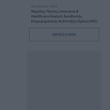
06.08.2026 - 14:55
Μιχάλης Τάτσης, Insurance &
Healthcare Analyst, διευθυντής
Επιχειρηματικής Ανάπτυξης Ομίλου HHG
06.08.2026 - 13:30
ΠΕΡΙΣΣΟΤΕΡΑ
Όταν η επόμενη μέρα είναι στάχτη, τι θα
πει ο Ασφαλιστικός Διαμεσολαβητής
στον πελάτη κλάδου υγείας;
06.08.2026 - 12:22
Kavita Patel - PhARMA Innovation
Forum: Ένα στα πέντε καινοτόμα
φάρμακα φτάνει τελικά στην Ελλάδα
06.08.2026 - 11:37
Μείωση ασφαλιστικών εισφορών
ύψους 240 εκατ. ευρώ ζητούν οι
έμποροι από την Κυβέρνηση
06.08.2026 - 10:45