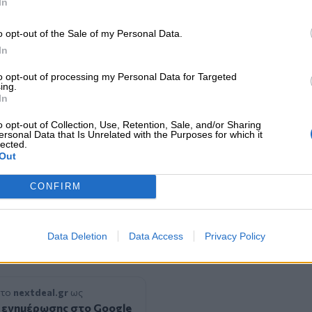
In
του επειδή είναι γυναίκα.
o opt-out of the Sale of my Personal Data.
λευτής, η Ελένη Σκούρα.
In
ς μας στην
to opt-out of processing my Personal Data for Targeted
ing.
ντάγματος ότι οι εργαζόμενοι
In
o opt-out of Collection, Use, Retention, Sale, and/or Sharing
ersonal Data that Is Unrelated with the Purposes for which it
Ισότητας του Υπουργείου Εσωτερικών και
lected.
Out
 το Εργατικό Δίκαιο.
CONFIRM
ης Εταιρείας ΝΤΑΛΙΑΝΗ ΜΕΣΙΤΕΣ
, έχει ανταποκριθεί και έχει
Data Deletion
Data Access
Privacy Policy
σεις του σύγχρονου «Επιχειρείν» στον
 το
nextdeal.gr
ως
 ενημέρωσης στο Google