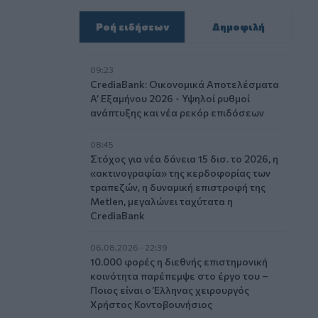
Ροή ειδήσεων
Δημοφιλή
09:23
CrediaBank: Οικονομικά Αποτελέσματα
A’ Εξαμήνου 2026 - Υψηλοί ρυθμοί
ανάπτυξης και νέα ρεκόρ επιδόσεων
08:45
Στόχος για νέα δάνεια 15 δισ. το 2026, η
«ακτινογραφία» της κερδοφορίας των
τραπεζών, η δυναμική επιστροφή της
Metlen, μεγαλώνει ταχύτατα η
CrediaBank
06.08.2026 - 22:39
10.000 φορές η διεθνής επιστημονική
κοινότητα παρέπεμψε στο έργο του –
Ποιος είναι ο Έλληνας χειρουργός
Χρήστος Κοντοβουνήσιος