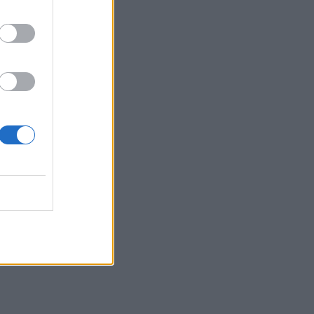
05.08.2026 - 09:45
Η Ελλάδα που αντιστέκεται και επιμένει
να μην ασφαλίζεται!
05.08.2026 - 09:20
Καλοκαιρινό ταξίδι: Οι 8 συμβουλές που
αξίζει να δώσει κάθε ασφαλιστής
στους πελάτες του
05.08.2026 - 08:51
Το εκλογικό «καμπανάκι» της Goldman
Sachs, η ισχυρή πιστωτική επέκταση
των ελληνικών τραπεζών, το «πάρτι»
στις αγορές, οι «κρυμμένες» αξίες της
ΓΕΚ ΤΕΡΝΑ
05.08.2026 - 08:37
Ιωάννης Μπολέτης – ΩΝΑΣΕΙΟ