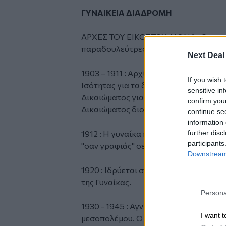
ΓΥΝΑΙΚΕΙΑ ΔΙΑΔΡΟΜΗ
ΑΡΧΕΣ ΤΟΥ ΕΙΚΟΣΤΟΥ ΑΙΩΝΑ : Οι γυνα
παραδουλεύτρες.
Next Deal
1903 – 1911 : Αρχίζουν να διαμορφώνον
If you wish 
Ισότητας για τα δύο φύλα.
sensitive in
Δικαιώματος για ψήφο στη γυναίκα κα
confirm you
Δικαιώματος διορισμού της γυναίκας 
continue se
information 
further disc
1912 : Η γυναίκα προσλαμβάνεται μόν
participants
"σαν γραφιάς" σε επιχείρηση.
Downstream 
1920 : Ιδρύεται σύλλογος για τα δικα
της Γυναίκας.
Persona
1930 - 1945 : Αγνή Ρουσοπούλου, είνα
I want t
μεσοπολέμου. Ο δικηγορικός