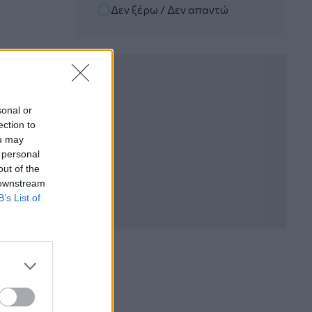
Ε.Ε και παράνομη μετανάστευση:
Δεν ξέρω / Δεν απαντώ
προτάσεις και δράσεις με παρονομαστή
το κοινό συμφέρον
05.08.2026 - 12:11
Αντώνης Βουκλαρής - «ΕΡΡΙΚΟΣ
ΝΤΥΝΑΝ»
sonal or
ection to
05.08.2026 - 11:30
Η νέα εποχή στην εκπαίδευση των
ou may
ασφαλιστικών διαμεσολαβητών
 personal
out of the
 downstream
05.08.2026 - 10:50
B’s List of
Ξεκινούν οι αιτήσεις στο
vouchers.gov.gr για το Πρόγραμμα
«Τουρισμός για όλους 2026-2027»
05.08.2026 - 10:19
WWF: Περισσότερα από 180.000
στρέμματα καμένων δασικών εκτάσεων
στην Ελλάδα σε λίγες μόλις μέρες