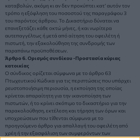
καταβολών, ακόμη κι αν δεν προκύπτει κατ’ αυτόν τον
τρόπο η εξόφληση του ποσοστού της παραγράφου 3
του παρόντος άρθρου. Το Δικαστήριο δύναται να
επανεξετάζει κάθε οκτώ μήνες, ή και νωρίτερα
αυτεπαγγέλτως ή μετά από αίτηση του οφειλέτη ή
πιστωτή, την εξακολούθηση της συνδρομής των
παραπάνω προϋποθέσεων.
Άρθρο 6. Ορισμός συνδίκου -Προστασία κύριας
κατοικίας
Ο σύνδικος ορίζεται σύμφωνα με το άρθρο 63
Πτωχευτικού Κώδικα για τις περιπτώσεις που υπάρχει
ρευστοποιήσιμη περιουσία, η εκποίηση της οποίας
κρίνεται απαραίτητη για την ικανοποίηση των
πιστωτών, ή το κρίνει σκόπιμο το δικαστήριο για την
παρακολούθηση, εκτέλεση και τήρηση των όρων και
υποχρεώσεων που τίθενται σύμφωνα με το
προηγούμενο άρθρο για απαλλαγή του οφειλέτη από
χρέη ή την εξασφάλιση των συμφερόντων των