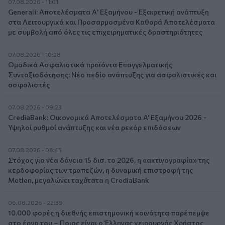
07.08.2026 - 11:01
Generali: Αποτελέσματα Α' Εξαμήνου - Εξαιρετική ανάπτυξη
στα Λειτουργικά και Προσαρμοσμένα Καθαρά Αποτελέσματα
με συμβολή από όλες τις επιχειρηματικές δραστηριότητες
07.08.2026 - 10:28
Ομαδικά Ασφαλιστικά προϊόντα Επαγγελματικής
Συνταξιοδότησης: Νέο πεδίο ανάπτυξης για ασφαλιστικές και
ασφαλιστές
07.08.2026 - 09:23
CrediaBank: Οικονομικά Αποτελέσματα A’ Εξαμήνου 2026 -
Υψηλοί ρυθμοί ανάπτυξης και νέα ρεκόρ επιδόσεων
07.08.2026 - 08:45
Στόχος για νέα δάνεια 15 δισ. το 2026, η «ακτινογραφία» της
κερδοφορίας των τραπεζών, η δυναμική επιστροφή της
Metlen, μεγαλώνει ταχύτατα η CrediaBank
06.08.2026 - 22:39
10.000 φορές η διεθνής επιστημονική κοινότητα παρέπεμψε
στο έργο του – Ποιος είναι ο Έλληνας χειρουργός Χρήστος