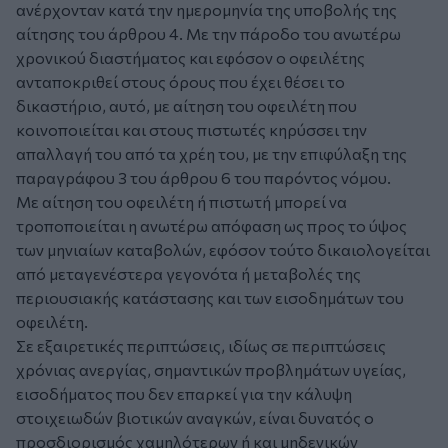
ανέρχονταν κατά την ημερομηνία της υποβολής της
αίτησης του άρθρου 4. Με την πάροδο του ανωτέρω
χρονικού διαστήματος και εφόσον ο οφειλέτης
ανταποκριθεί στους όρους που έχει θέσει το
δικαστήριο, αυτό, με αίτηση του οφειλέτη που
κοινοποιείται και στους πιστωτές κηρύσσει την
απαλλαγή του από τα χρέη του, με την επιφύλαξη της
παραγράφου 3 του άρθρου 6 του παρόντος νόμου.
Με αίτηση του οφειλέτη ή πιστωτή μπορεί να
τροποποιείται η ανωτέρω απόφαση ως προς το ύψος
των μηνιαίων καταβολών, εφόσον τούτο δικαιολογείται
από μεταγενέστερα γεγονότα ή μεταβολές της
περιουσιακής κατάστασης και των εισοδημάτων του
οφειλέτη.
Σε εξαιρετικές περιπτώσεις, ιδίως σε περιπτώσεις
χρόνιας ανεργίας, σημαντικών προβλημάτων υγείας,
εισοδήματος που δεν επαρκεί για την κάλυψη
στοιχειωδών βιοτικών αναγκών, είναι δυνατός ο
προσδιορισμός χαμηλότερων ή και μηδενικών