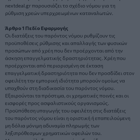
nextdeal.gr παρουσιάζει το σχέδιο νόμου για τη
ρύθμιση χρεών υπερχρεωμένων καταναλωτών.
Άρθρο 1 Πεδίο Εφαρμογής
Οι διατάξεις του παρόντος νόμου ρυθμίζουν τις
προϋποθέσεις ρύθμισης και απαλλαγής των φυσικών
προσώπων από χρέη που δεν προέρχονται από την
άσκηση επαγγελματικής δραστηριότητας. Χρέη που
προέρχονται από περιορισμένη σε έκταση
επαγγελματική δραστηριότητα που δεν προσδίδει στον
οφειλέτη την εμπορική ιδιότητα μπορούν ομοίως να
υπαχθούν στη διαδικασία του παρόντος νόμου.
Εξαιρούνται τα πρόστιμα, οι χρηματικές ποινές και οι
εισφορές προς ασφαλιστικούς οργανισμούς.
Προϋπόθεση υπαγωγής του οφειλέτη στις διατάξεις
του παρόντος νόμου είναι η οριστική ή επαπειλούμενη
μη δόλια μόνιμη αδυναμία πληρωμής των
ληξιπρόθεσμων χρηματικών οφειλών του.