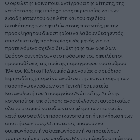
Ο οφειλέτης κοινοποιεί αντίγραφα της αίτησης, της
κατάστασης της υπάρχουσας περιουσίας και των
εισοδημάτων του οφειλέτη και του σχεδίου
διευθέτησης των οφειλών στους πιστωτές, με την
πρόσκληση του δικαστηρίου να λάβουν θέση εντός
αποκλειστικής προθεσμίας ενός μηνός για το
προτεινόμενο σχέδιο διευθέτησης των οφειλών.
Εφόσον συντρέχουν στο πρόσωπο του οφειλέτη οι
προϋποθέσεις της πρώτης παραγράφου του άρθρου
194 του Κώδικα Πολιτικής Δικονομίας ο αρμόδιος
Ειρηνοδίκης μπορεί να αναθέσει την κοινοποίηση των
παραπάνω εγγράφων στη Γενική Γραμματεία
Καταναλωτή του Υπουργείου Ανάπτυξης. Από την
κοινοποίηση της αίτησης αναστέλλονται αυτοδικαίως
όλα τα ατομικά καταδιωκτικά μέτρα των πιστωτών
κατά του οφειλέτη προς ικανοποίηση ή εκπλήρωση των
απαιτήσεών τους. Οι πιστωτές μπορούν να
συμφωνήσουν ή να διαφωνήσουν ή να προτείνουν
τροποποιήσεις του σχεδίου. Με την πάροδο απράκτου