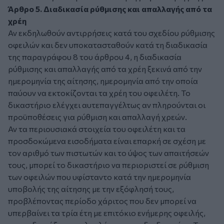
Άρθρο 5. Διαδικασία ρύθμισης και απαλλαγής από τα
χρέη
Αν εκδηλωθούν αντιρρήσεις κατά του σχεδίου ρύθμισης
οφειλών και δεν υποκατασταθούν κατά τη διαδικασία
της παραγράφου 8 του άρθρου 4, η διαδικασία
ρύθμισης και απαλλαγής από τα χρέη ξεκινά από την
ημερομηνία της αίτησης, ημερομηνία από την οποία
παύουν να εκτοκίζονται τα χρέη του οφειλέτη. Το
δικαστήριο ελέγχει αυτεπαγγέλτως αν πληρούνται οι
προϋποθέσεις για ρύθμιση και απαλλαγή χρεών.
Αν τα περιουσιακά στοιχεία του οφειλέτη και τα
προσδοκώμενα εισοδήματα είναι επαρκή σε σχέση με
τον αριθμό των πιστωτών και το ύψος των απαιτήσεών
τους, μπορεί το δικαστήριο να περιοριστεί σε ρύθμιση
των οφειλών που υφίσταντο κατά την ημερομηνία
υποβολής της αίτησης με την εξόφλησή τους,
προβλέποντας περίοδο χάριτος που δεν μπορεί να
υπερβαίνει τα τρία έτη με επιτόκιο ενήμερης οφειλής,