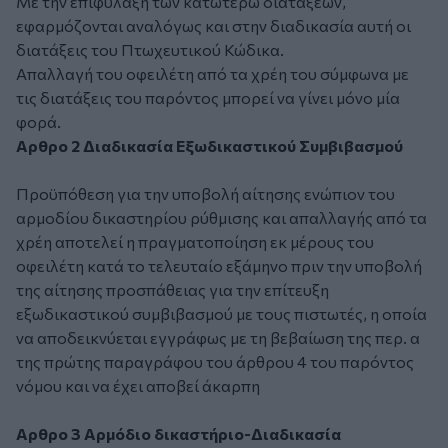
Με την επιφύλαξη των κατωτέρω διατάξεων,
εφαρμόζονται αναλόγως και στην διαδικασία αυτή οι
διατάξεις του Πτωχευτικού Κώδικα.
Απαλλαγή του οφειλέτη από τα χρέη του σύμφωνα με
τις διατάξεις του παρόντος μπορεί να γίνει μόνο μία
φορά.
Αρθρο 2 Διαδικασία Εξωδικαστικού Συμβιβασμού
Προϋπόθεση για την υποβολή αίτησης ενώπιον του
αρμοδίου δικαστηρίου ρύθμισης και απαλλαγής από τα
χρέη αποτελεί η πραγματοποίηση εκ μέρους του
οφειλέτη κατά το τελευταίο εξάμηνο πριν την υποβολή
της αίτησης προσπάθειας για την επίτευξη
εξωδικαστικού συμβιβασμού με τους πιστωτές, η οποία
να αποδεικνύεται εγγράφως με τη βεβαίωση της περ. α
της πρώτης παραγράφου του άρθρου 4 του παρόντος
νόμου και να έχει αποβεί άκαρπη
Αρθρο 3 Αρμόδιο δικαστήριο-Διαδικασία