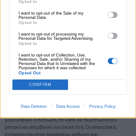
Opted In
κατά την κρίση του δικαστηρίου. Η ρύθμιση μπορεί να
προβλέπει περίοδο χάριτος για όσο διαρκεί η
I want to opt-out of the Sale of my
αποπληρωμή του υπολοίπου των οφειλών σύμφωνα με
Personal Data.
Opted In
την παράγραφο 3 του προηγούμενου άρθρου. Η
εξυπηρέτηση της οφειλής γίνεται με επιτόκιο που δεν
I want to opt-out of processing my
Personal Data for Targeted Advertising.
υπερβαίνει αυτό της ενήμερης οφειλής ή το μέσο
Opted In
επιτόκιο στεγαστικού δανείου με κυμαινόμενο επιτόκιο
που ίσχυε σύμφωνα με το στατιστικό δελτίο της
I want to opt-out of Collection, Use,
Retention, Sale, and/or Sharing of my
Τράπεζας της Ελλάδος κατά τον τελευταίο μήνα για τον
Personal Data that Is Unrelated with the
Purposes for which it was collected.
οποίο υφίσταται μέτρηση, αναπροσαρμοζόμενο με
Opted Out
επιτόκιο αναφοράς αυτό των Πράξεων Κύριας
Αναχρηματοδότησης της Ευρωπαϊκής Κεντρικής
CONFIRM
Τράπεζας. Για τον προσδιορισμό της περιόδου
τοκοχρεολυτικής εξόφλησης της κατά τα παραπάνω
οριζόμενης συνολικής οφειλής συνυπολογίζεται η
Data Deletion
Data Access
Privacy Policy
διάρκεια των συμβάσεων δυνάμει των οποίων
χορηγήθηκε η πίστωση, σε κάθε δε περίπτωση δεν
μπορεί να υπερβαίνει τα είκοσι έτη. Οι απαιτήσεις
εντάσσονται στην παραπάνω ρύθμιση και