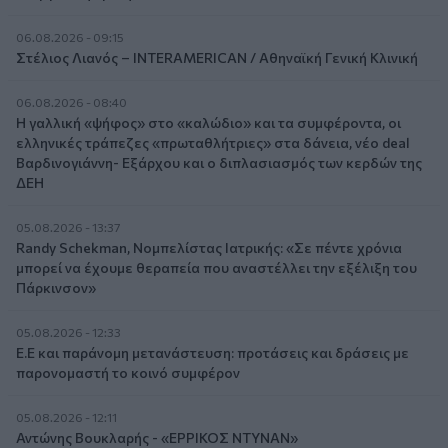
06.08.2026 - 09:15
Στέλιος Λιανός – INTERAMERICAN / Αθηναϊκή Γενική Κλινική
06.08.2026 - 08:40
Η γαλλική «ψήφος» στο «καλώδιο» και τα συμφέροντα, οι
ελληνικές τράπεζες «πρωταθλήτριες» στα δάνεια, νέο deal
Βαρδινογιάννη- Εξάρχου και ο διπλασιασμός των κερδών της
ΔΕΗ
05.08.2026 - 13:37
Randy Schekman, Νομπελίστας Ιατρικής: «Σε πέντε χρόνια
μπορεί να έχουμε θεραπεία που αναστέλλει την εξέλιξη του
Πάρκινσον»
05.08.2026 - 12:33
Ε.Ε και παράνομη μετανάστευση: προτάσεις και δράσεις με
παρονομαστή το κοινό συμφέρον
05.08.2026 - 12:11
Αντώνης Βουκλαρής - «ΕΡΡΙΚΟΣ ΝΤΥΝΑΝ»