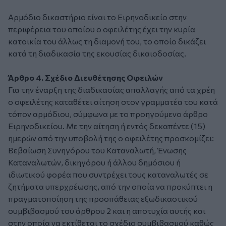
Αρμόδιο δικαστήριο είναι το Ειρηνοδικείο στην
περιφέρεια του οποίου ο οφειλέτης έχει την κυρία
κατοικία του άλλως τη διαμονή του, το οποίο δικάζει
κατά τη διαδικασία της εκουσίας δικαιοδοσίας.
Άρθρο 4. Σχέδιο Διευθέτησης Οφειλών
Για την έναρξη της διαδικασίας απαλλαγής από τα χρέη
ο οφειλέτης καταθέτει αίτηση στον γραμματέα του κατά
τόπον αρμόδιου, σύμφωνα με το προηγούμενο άρθρο
Ειρηνοδικείου. Με την αίτηση ή εντός δεκαπέντε (15)
ημερών από την υποβολή της ο οφειλέτης προσκομίζει:
Βεβαίωση Συνηγόρου του Καταναλωτή, Ένωσης
Καταναλωτών, δικηγόρου ή άλλου δημόσιου ή
ιδιωτικού φορέα που συντρέχει τους καταναλωτές σε
ζητήματα υπερχρέωσης, από την οποία να προκύπτει η
πραγματοποίηση της προσπάθειας εξωδικαστικού
συμβιβασμού του άρθρου 2 και η αποτυχία αυτής και
στην οποία να εκτίθεται το σχέδιο συμβιβασμού καθώς