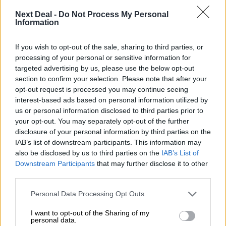
πιστωτών. Ως σύνδικος μπορεί να ορίζεται και
πρόσωπο από τον κατάλογο των πραγματογνωμόνων
Next Deal -
Do Not Process My Personal
Information
του άρθρου 371 Κώδικα Πολιτικής Δικονομίας.
Πιστωτές των οποίων η απαίτηση διασφαλίζεται με
If you wish to opt-out of the sale, sharing to third parties, or
εμπράγματη ασφάλεια, ικανοποιούνται προνομιακά
processing of your personal or sensitive information for
από την πώληση του πράγματος.
targeted advertising by us, please use the below opt-out
Ο οφειλέτης μπορεί με το σχέδιο εκκαθάρισης να
section to confirm your selection. Please note that after your
ζητήσει την εξαίρεση της ρευστοποίησης ή
opt-out request is processed you may continue seeing
εκπλειστηριασμού ακινήτου που χρησιμεύει ως κύρια
interest-based ads based on personal information utilized by
κατοικία του εφόσον δεν υπερβαίνει σε έκταση το
us or personal information disclosed to third parties prior to
your opt-out. You may separately opt-out of the further
προβλεπόμενο από τις ισχύουσες διατάξεις όριο
disclosure of your personal information by third parties on the
αφορολόγητης απόκτησης πρώτης κατοικίας,
IAB’s list of downstream participants. This information may
προσαυξανόμενο κατά είκοσι επί τοις εκατό. Στην
also be disclosed by us to third parties on the
IAB’s List of
περίπτωση αυτή το δικαστήριο ρυθμίζει την
Downstream Participants
that may further disclose it to other
ικανοποίηση απαιτήσεων των πιστωτών, πέραν αυτών
third parties.
που αναφέρονται στην παράγραφο 3 του
Personal Data Processing Opt Outs
προηγούμενου άρθρου, μέχρι συνολικό ποσόν που
ανέρχεται στο ογδόντα πέντε επί τοις εκατό της
I want to opt-out of the Sharing of my
εμπορικής αξίας του ακίνητου, όπως αυτή αποτιμάται
personal data.