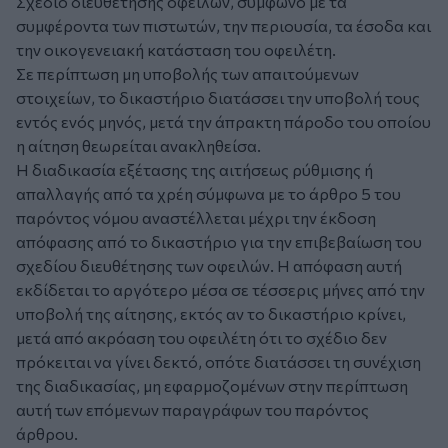
Σχέδιο διευθέτησης οφειλών, σύμφωνο με τα
συμφέροντα των πιστωτών, την περιουσία, τα έσοδα και
την οικογενειακή κατάσταση του οφειλέτη.
Σε περίπτωση μη υποβολής των απαιτούμενων
στοιχείων, το δικαστήριο διατάσσει την υποβολή τους
εντός ενός μηνός, μετά την άπρακτη πάροδο του οποίου
η αίτηση θεωρείται ανακληθείσα.
Η διαδικασία εξέτασης της αιτήσεως ρύθμισης ή
απαλλαγής από τα χρέη σύμφωνα με το άρθρο 5 του
παρόντος νόμου αναστέλλεται μέχρι την έκδοση
απόφασης από το δικαστήριο για την επιβεβαίωση του
σχεδίου διευθέτησης των οφειλών. Η απόφαση αυτή
εκδίδεται το αργότερο μέσα σε τέσσερις μήνες από την
υποβολή της αίτησης, εκτός αν το δικαστήριο κρίνει,
μετά από ακρόαση του οφειλέτη ότι το σχέδιο δεν
πρόκειται να γίνει δεκτό, οπότε διατάσσει τη συνέχιση
της διαδικασίας, μη εφαρμοζομένων στην περίπτωση
αυτή των επόμενων παραγράφων του παρόντος
άρθρου.