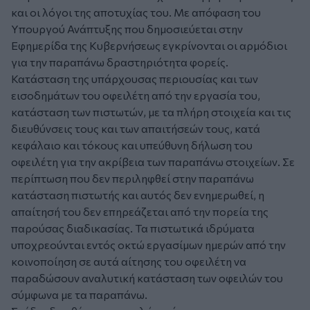
και οι λόγοι της αποτυχίας του. Με απόφαση του
Υπουργού Ανάπτυξης που δημοσιεύεται στην
Εφημερίδα της Κυβερνήσεως εγκρίνονται οι αρμόδιοι
για την παραπάνω δραστηριότητα φορείς.
Κατάσταση της υπάρχουσας περιουσίας και των
εισοδημάτων του οφειλέτη από την εργασία του,
κατάσταση των πιστωτών, με τα πλήρη στοιχεία και τις
διευθύνσεις τους και των απαιτήσεών τους, κατά
κεφάλαιο και τόκους και υπεύθυνη δήλωση του
οφειλέτη για την ακρίβεια των παραπάνω στοιχείων. Σε
περίπτωση που δεν περιληφθεί στην παραπάνω
κατάσταση πιστωτής και αυτός δεν ενημερωθεί, η
απαίτησή του δεν επηρεάζεται από την πορεία της
παρούσας διαδικασίας. Τα πιστωτικά ιδρύματα
υποχρεούνται εντός οκτώ εργασίμων ημερών από την
κοινοποίηση σε αυτά αίτησης του οφειλέτη να
παραδώσουν αναλυτική κατάσταση των οφειλών του
σύμφωνα με τα παραπάνω.