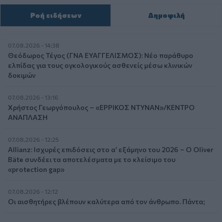
Ροή ειδήσεων
Δημοφιλή
07.08.2026 - 14:38
Θεόδωρος Τέγος (ΓΝΑ ΕΥΑΓΓΕΛΙΣΜΟΣ): Νέο παράθυρο
ελπίδας για τους ογκολογικούς ασθενείς μέσω κλινικών
δοκιμών
07.08.2026 - 13:16
Χρήστος Γεωργόπουλος – «ΕΡΡΙΚΟΣ ΝΤΥΝΑΝ»/ΚΕΝΤΡΟ
ΑΝΑΠΛΑΣΗ
07.08.2026 - 12:25
Allianz: Ισχυρές επιδόσεις στο α’ εξάμηνο του 2026 – Ο Oliver
Bäte συνδέει τα αποτελέσματα με το κλείσιμο του
«protection gap»
07.08.2026 - 12:12
Οι αισθητήρες βλέπουν καλύτερα από τον άνθρωπο. Πάντα;