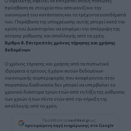
Ο οφειλέτης οφείλει να επιτρέπει στους πιστωτές
πρόσβαση σε στοιχεία που απεικονίζουν την
οικονομική του κατάσταση και τα τρέχοντα εισοδήματά
του. Παράβαση της υποχρέωσης αυτής μπορεί κατά την
κρίση του Δικαστηρίου να επιφέρει την απόρριψη της
αίτησης ρύθμισης και απαλλαγής από τα χρέη.
Άρθρο 8. Επιτρεπτός χρόνος τήρησης και χρήσης
δεδομένων
Ο χρόνος τήρησης και χρήσης από τα πιστωτικά
ιδρύματα ή τρίτους ή χάριν αυτών δεδομένων
οικονομικής συμπεριφοράς που αναφέρονται στην
παραπάνω διαδικασία δεν μπορεί να υπερβαίνει το
χρονικό διάστημα τριών ετών από τη λήξη της ρύθμισης
των χρεών ή των πέντε ετών από την κήρυξη της
απαλλαγής από τα χρέη.
Προσθέστε το
nextdeal.gr
ως
προτιμώμενη πηγή ενημέρωσης στο Google