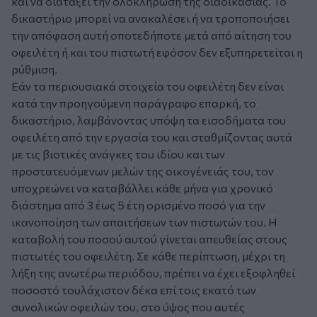
και να διατάξει την ολοκλήρωση της διαδικασίας. Το
δικαστήριο μπορεί να ανακαλέσει ή να τροποποιήσει
την απόφαση αυτή οποτεδήποτε μετά από αίτηση του
οφειλέτη ή και του πιστωτή εφόσον δεν εξυπηρετείται η
ρύθμιση.
Εάν τα περιουσιακά στοιχεία του οφειλέτη δεν είναι
κατά την προηγούμενη παράγραφο επαρκή, το
δικαστήριο, λαμβάνοντας υπόψη τα εισοδήματα του
οφειλέτη από την εργασία του και σταθμίζοντας αυτά
με τις βιοτικές ανάγκες του ιδίου και των
προστατευόμενων μελών της οικογένειάς του, τον
υποχρεώνει να καταβάλλει κάθε μήνα για χρονικό
διάστημα από 3 έως 5 έτη ορισμένο ποσό για την
ικανοποίηση των απαιτήσεων των πιστωτών του. Η
καταβολή του ποσού αυτού γίνεται απευθείας στους
πιστωτές του οφειλέτη. Σε κάθε περίπτωση, μέχρι τη
λήξη της ανωτέρω περιόδου, πρέπει να έχει εξοφληθεί
ποσοστό τουλάχιστον δέκα επί τοις εκατό των
συνολικών οφειλών του, στο ύψος που αυτές