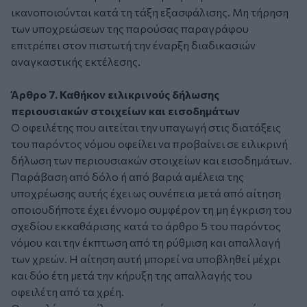
ικανοποιούνται κατά τη τάξη εξασφάλισης. Μη τήρηση
των υποχρεώσεων της παρούσας παραγράφου
επιτρέπει στον πιστωτή την έναρξη διαδικασιών
αναγκαστικής εκτέλεσης.
Άρθρο 7. Καθήκον ειλικρινούς δήλωσης
περιουσιακών στοιχείων και εισοδημάτων
Ο οφειλέτης που αιτείται την υπαγωγή στις διατάξεις
του παρόντος νόμου οφείλει να προβαίνει σε ειλικρινή
δήλωση των περιουσιακών στοιχείων και εισοδημάτων.
Παράβαση από δόλο ή από βαριά αμέλεια της
υποχρέωσης αυτής έχει ως συνέπεια μετά από αίτηση
οποιουδήποτε έχει έννομο συμφέρον τη μη έγκριση του
σχεδίου εκκαθάρισης κατά το άρθρο 5 του παρόντος
νόμου και την έκπτωση από τη ρύθμιση και απαλλαγή
των χρεών. Η αίτηση αυτή μπορεί να υποβληθεί μέχρι
και δύο έτη μετά την κήρυξη της απαλλαγής του
οφειλέτη από τα χρέη.