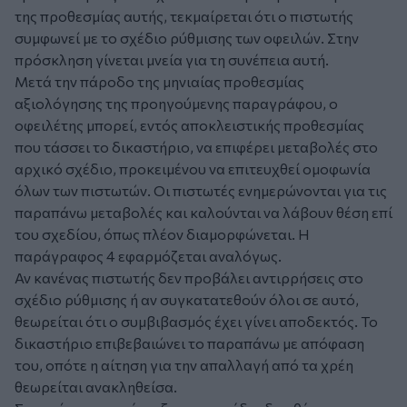
της προθεσμίας αυτής, τεκμαίρεται ότι ο πιστωτής
συμφωνεί με το σχέδιο ρύθμισης των οφειλών. Στην
πρόσκληση γίνεται μνεία για τη συνέπεια αυτή.
Μετά την πάροδο της μηνιαίας προθεσμίας
αξιολόγησης της προηγούμενης παραγράφου, ο
οφειλέτης μπορεί, εντός αποκλειστικής προθεσμίας
που τάσσει το δικαστήριο, να επιφέρει μεταβολές στο
αρχικό σχέδιο, προκειμένου να επιτευχθεί ομοφωνία
όλων των πιστωτών. Οι πιστωτές ενημερώνονται για τις
παραπάνω μεταβολές και καλούνται να λάβουν θέση επί
του σχεδίου, όπως πλέον διαμορφώνεται. Η
παράγραφος 4 εφαρμόζεται αναλόγως.
Αν κανένας πιστωτής δεν προβάλει αντιρρήσεις στο
σχέδιο ρύθμισης ή αν συγκατατεθούν όλοι σε αυτό,
θεωρείται ότι ο συμβιβασμός έχει γίνει αποδεκτός. Το
δικαστήριο επιβεβαιώνει το παραπάνω με απόφαση
του, οπότε η αίτηση για την απαλλαγή από τα χρέη
θεωρείται ανακληθείσα.