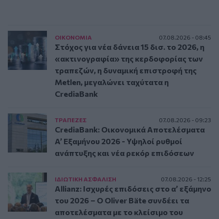
ΟΙΚΟΝΟΜΙΑ
07.08.2026 - 08:45
Στόχος για νέα δάνεια 15 δισ. το 2026, η
«ακτινογραφία» της κερδοφορίας των
τραπεζών, η δυναμική επιστροφή της
Metlen, μεγαλώνει ταχύτατα η
CrediaBank
ΤΡAΠΕΖΕΣ
07.08.2026 - 09:23
CrediaBank: Οικονομικά Αποτελέσματα
A’ Εξαμήνου 2026 - Υψηλοί ρυθμοί
ανάπτυξης και νέα ρεκόρ επιδόσεων
ΙΔΙΩΤΙΚΗ ΑΣΦAΛΙΣΗ
07.08.2026 - 12:25
Allianz: Ισχυρές επιδόσεις στο α’ εξάμηνο
του 2026 – Ο Oliver Bäte συνδέει τα
αποτελέσματα με το κλείσιμο του