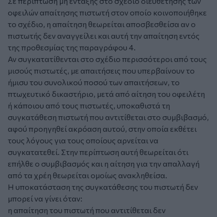
Σε περίπτωση μη ένταξης στο σχέδιο διευθέτησης των
οφειλών απαίτησης πιστωτή στον οποίο κοινοποιήθηκε
το σχέδιο, η απαίτηση θεωρείται αποσβεσθείσα αν ο
πιστωτής δεν αναγγείλει και αυτή την απαίτηση εντός
της προθεσμίας της παραγράφου 4.
Αν συγκατατίθενται στο σχέδιο περισσότεροι από τους
μισούς πιστωτές, με απαιτήσεις που υπερβαίνουν το
ήμισυ του συνολικού ποσού των απαιτήσεων, το
πτωχευτικό δικαστήριο, μετά από αίτηση του οφειλέτη
ή κάποιου από τους πιστωτές, υποκαθιστά τη
συγκατάθεση πιστωτή που αντιτίθεται στο συμβιβασμό,
αφού προηγηθεί ακρόαση αυτού, στην οποία εκθέτει
τους λόγους για τους οποίους αρνείται να
συγκατατεθεί. Στην περίπτωση αυτή θεωρείται ότι
επήλθε ο συμβιβασμός και η αίτηση για την απαλλαγή
από τα χρέη θεωρείται ομοίως ανακληθείσα.
Η υποκατάσταση της συγκατάθεσης του πιστωτή δεν
μπορεί να γίνει όταν:
η απαίτηση του πιστωτή που αντιτίθεται δεν