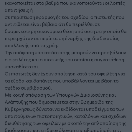
ικανοποιείται στο βαθμό που ικανοποιούνται οι λοιπές
απαιτήσεις ή
σε περίπτωση εφαρμογής του σχεδίου, ο πιστωτής που
αντιτίθεται είναι βέβαιο ότι θα περιέλθει σε
δυσμενέστερη οικονομικά θέση από αυτή στην οποία θα
περιερχόταν σε περίπτωση έναρξης της διαδικασίας
απαλλαγής από τα χρέη.
Την απόφαση υποκατάστασης μπορούν να προσβάλουν
ο οφειλέτης και ο πιστωτής του οποίου η συγκατάθεση
υποκαθίσταται.
Οι πιστωτές δεν έχουν απαίτηση κατά του οφειλέτη για
τα έξοδα και δαπάνες που υποβάλλονται με βάση το
σχέδιο συμβιβασμού.
Με κοινή απόφαση των Υπουργών Δικαιοσύνης και
Ανάπτυξης που δημοσιεύεται στην Εφημερίδα της
Κυβερνήσεως δύναται να εκδίδονται υποδείγματα των
απαιτούμενων πιστοποιητικών, καταλόγων και σχεδίων
διευθέτησης των οφειλών με σκοπό την απλοποίηση της
διαδικασίας και τη διευκόλυνση της αξιοποίησής της.