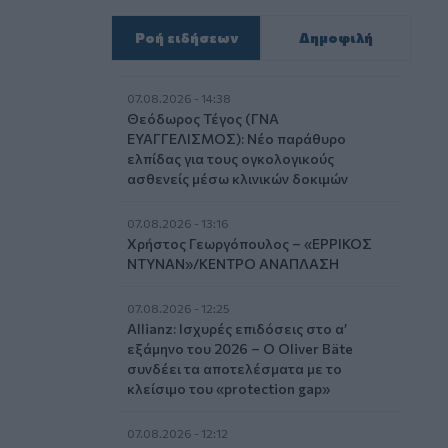
Ροή ειδήσεων
Δημοφιλή
07.08.2026 - 14:38
Θεόδωρος Τέγος (ΓΝΑ
ΕΥΑΓΓΕΛΙΣΜΟΣ): Νέο παράθυρο
ελπίδας για τους ογκολογικούς
ασθενείς μέσω κλινικών δοκιμών
07.08.2026 - 13:16
Χρήστος Γεωργόπουλος – «ΕΡΡΙΚΟΣ
ΝΤΥΝΑΝ»/ΚΕΝΤΡΟ ΑΝΑΠΛΑΣΗ
07.08.2026 - 12:25
Allianz: Ισχυρές επιδόσεις στο α’
εξάμηνο του 2026 – Ο Oliver Bäte
συνδέει τα αποτελέσματα με το
κλείσιμο του «protection gap»
07.08.2026 - 12:12