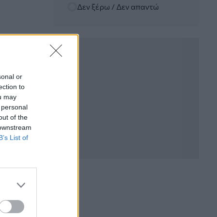
Δεν ξέρω / Δεν απαντώ
06.08.2026 - 12:22
Kavita Patel - PhARMA Innovation
Forum: Ένα στα πέντε καινοτόμα
φάρμακα φτάνει τελικά στην Ελλάδα
06.08.2026 - 11:37
Μείωση ασφαλιστικών εισφορών
sonal or
ύψους 240 εκατ. ευρώ ζητούν οι
ection to
έμποροι από την Κυβέρνηση
ou may
 personal
06.08.2026 - 10:45
out of the
Ευρώπη: Μπορεί η κλιματική αλλαγή να
 downstream
οδηγήσει σε ενεργειακή κρίση;
B’s List of
06.08.2026 - 09:15
Στέλιος Λιανός – INTERAMERICAN /
Αθηναϊκή Γενική Κλινική
06.08.2026 - 08:40
Η γαλλική «ψήφος» στο «καλώδιο» και