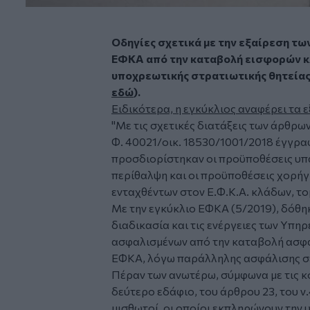
Οδηγίες σχετικά με την εξαίρεση τ
ΕΦΚΑ από την καταβολή εισφορών κλά
υποχρεωτικής στρατιωτικής θητείας 
εδώ
).
Ειδικότερα, η εγκύκλιος αναφέρει τα ε
"Με τις σχετικές διατάξεις των άρθρων
Φ. 40021/οικ. 18530/1001/2018 έγγραφ
προσδιορίστηκαν οι προϋποθέσεις υπ
περίθαλψη και οι προϋποθέσεις χορήγ
ενταχθέντων στον Ε.Φ.Κ.Α. κλάδων, το
Με την εγκύκλιο ΕΦΚΑ (5/2019), δόθηκ
διαδικασία και τις ενέργειες των Υπη
ασφαλισμένων από την καταβολή ασφα
ΕΦΚΑ, λόγω παράλληλης ασφάλισης σε
Πέραν των ανωτέρω, σύμφωνα με τις κο
δεύτερο εδάφιο, του άρθρου 23, του ν.
μισθωτοί, οι οποίοι εκπληρώνουν την 