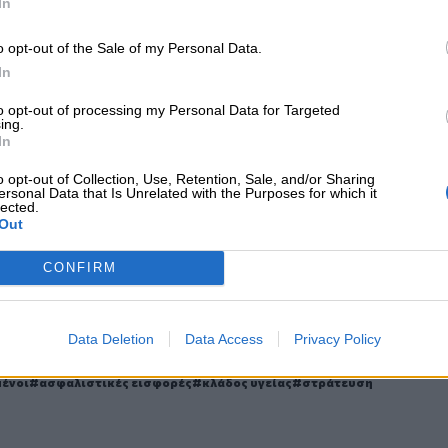
In
τολής της θητείας, ή τροποποίησης του
ιωτικής θητείας οι ασφαλισμένοι θα
o opt-out of the Sale of my Personal Data.
χετική βεβαίωση, ή Πιστοποιητικό
In
ιηθεί ορθά το χρονικό διαστήματος της
to opt-out of processing my Personal Data for Targeted
ing.
In
 το
nextdeal.gr
ως
o opt-out of Collection, Use, Retention, Sale, and/or Sharing
 ενημέρωσης στο Google
ersonal Data that Is Unrelated with the Purposes for which it
lected.
Out
CONFIRM
Data Deletion
Data Access
Privacy Policy
ΙΚΆ TAGS
ένοι
ασφαλιστικές εισφορές
κλάδος υγείας
στράτευση