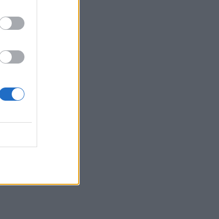
τα συμφέροντα, οι ελληνικές τράπεζες
«πρωταθλήτριες» στα δάνεια, νέο deal
Βαρδινογιάννη- Εξάρχου και ο
διπλασιασμός των κερδών της ΔΕΗ
05.08.2026 - 13:37
Randy Schekman, Νομπελίστας Ιατρικής:
«Σε πέντε χρόνια μπορεί να έχουμε
θεραπεία που αναστέλλει την εξέλιξη
του Πάρκινσον»
05.08.2026 - 12:33
Ε.Ε και παράνομη μετανάστευση:
προτάσεις και δράσεις με παρονομαστή
το κοινό συμφέρον
05.08.2026 - 12:11
Αντώνης Βουκλαρής - «ΕΡΡΙΚΟΣ
ΝΤΥΝΑΝ»
05.08.2026 - 11:30
Η νέα εποχή στην εκπαίδευση των