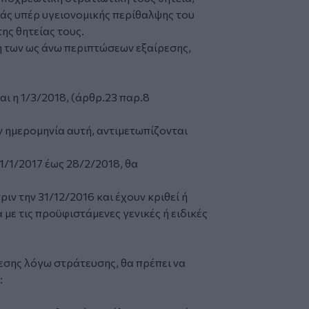
άς υπέρ υγειονομικής περίθαλψης του
της θητείας τους.
ση των ως άνω περιπτώσεων εξαίρεσης,
αι η 1/3/2018, (άρθρ.23 παρ.8
ν ημερομηνία αυτή, αντιμετωπίζονται
1/1/2017 έως 28/2/2018, θα
ριν την 31/12/2016 και έχουν κριθεί ή
με τις προϋφιστάμενες γενικές ή ειδικές
εσης λόγω στράτευσης, θα πρέπει να
: