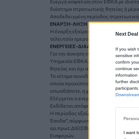
Ενεργή ασφάλιση στον ΕΦΚΑ με ιδιότη
διάστημα στρατιωτικής θητείας ή μέρο
Αποδεδειγμένη περίοδος στρατιωτικής
ΕΝΑΡΞΗ-ΛΗΞΗ ΕΞΑΙΡΕΣΗΣ
Η έναρξη εξαίρεσης ανατρέχει την 1η τ
Next Deal
τελευταία ημερολογιακή ημέρα του μήν
ΕΝΕΡΓΕΙΕΣ-ΔΙΑΔΙΚΑΣΙΑ
If you wish 
Για την άσκηση του δικαιώματος υποβ
sensitive in
Υπηρεσία ΕΦΚΑ. Το αίτημα υποβάλλετα
confirm you
θητείας και όχι αργότερα από την ημερ
continue se
information 
Το αίτημα συνοδεύεται από βεβαίωση 
further disc
οποία προκύπτουν γενικά στοιχεία στ
participants
οπωσδήποτε, η χρονική διάρκεια της θ
Downstream 
Ελέγχεται ο ενεργός ασφαλιστικός δε
Εκδίδεται απόφαση εξαίρεσης κλάδου
Η περίοδος εξαίρεσης απεικονίζεται
Persona
Έσοδα", σύμφωνα με τις οδηγίες που έχ
αρ.πρωτ.ΔΙΕΙΣΦΜΜ/91/156557/6-2-20
I want t
Εισφορών.