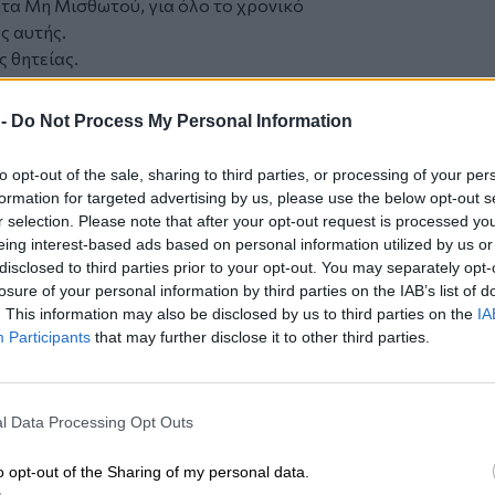
τα Μη Μισθωτού, για όλο το χρονικό
ς αυτής.
 θητείας.
ου μήνα της στράτευσης ενώ η λήξη, την
 -
Do Not Process My Personal Information
α λήξης της θητείας.
to opt-out of the sale, sharing to third parties, or processing of your per
άλλεται σχετικό αίτημα στην αρμόδια
formation for targeted advertising by us, please use the below opt-out s
ι κατά την έναρξη της στρατιωτικής
r selection. Please note that after your opt-out request is processed y
ομηνία λήξης της.
eing interest-based ads based on personal information utilized by us or
disclosed to third parties prior to your opt-out. You may separately opt-
της Στρατολογικής Υπηρεσίας, από την
losure of your personal information by third parties on the IAB’s list of
ράτευσης του ασφαλισμένου και,
. This information may also be disclosed by us to third parties on the
IA
ητείας.
Participants
that may further disclose it to other third parties.
σμός με ιδιότητα Μη Μισθωτού.
 υγείας
 στο Μηχανογραφικό Σύστημα "Ασφάλιση-
l Data Processing Opt Outs
ουν δοθεί με το
19 έγγραφο της Γενικής Διεύθυνσης
o opt-out of the Sharing of my personal data.