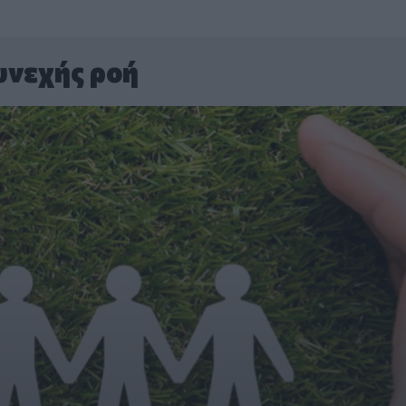
υνεχής ροή