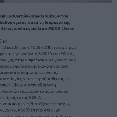
ων μη μισθωτών ασφαλισμένων του
δου υγείας, κατά τη διάρκεια της
δίνει με νέα εγκύκλιο ο ΕΦΚΑ (δείτε
ξής:
 22 και 23 του ν.4529/2018, το αρ. πρωτ.
ο και την εγκύκλιο 5/2019 του ΕΦΚΑ ,
αγωγής στην ασφάλιση για υγειονομική
ησης ασφαλιστικής ικανότητας των
μέων και λογαριασμών υγείας.
αν οδηγίες για τις προϋποθέσεις, τη
ρεσιών ΕΦΚΑ για την εξαίρεση
λιστικών εισφορών κλάδου υγείας
 φορείς εκτός ΕΦΚΑ.
ινοποιούμενες διατάξεις της παρ.4,
4529/18, προβλέπεται ότι οι μη
υποχρεωτική στρατιωτική τους θητεία,