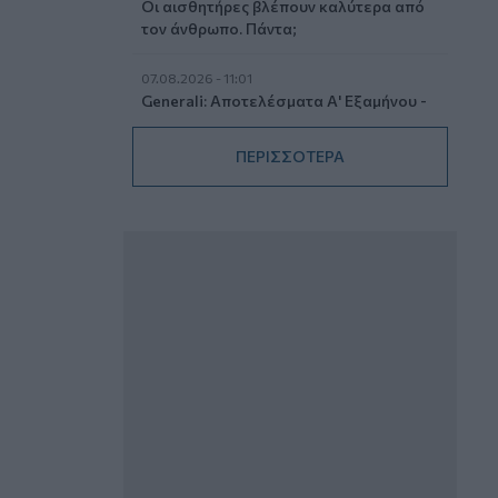
Οι αισθητήρες βλέπουν καλύτερα από
τον άνθρωπο. Πάντα;
07.08.2026 - 11:01
Generali: Αποτελέσματα Α' Εξαμήνου -
Εξαιρετική ανάπτυξη στα Λειτουργικά
και Προσαρμοσμένα Καθαρά
ΠΕΡΙΣΣΟΤΕΡΑ
Αποτελέσματα με συμβολή από όλες
τις επιχειρηματικές δραστηριότητες
07.08.2026 - 10:28
Ομαδικά Ασφαλιστικά προϊόντα
Επαγγελματικής Συνταξιοδότησης: Νέο
πεδίο ανάπτυξης για ασφαλιστικές και
ασφαλιστές
07.08.2026 - 09:23
CrediaBank: Οικονομικά Αποτελέσματα
A’ Εξαμήνου 2026 - Υψηλοί ρυθμοί
ανάπτυξης και νέα ρεκόρ επιδόσεων
07.08.2026 - 08:45