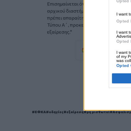
Opted 
Επισημαίνεται ότι, σε περίπτωση ανασ
αρχικού διαστήματος διάρκειας στρατ
I want t
πρέπει απαραίτητα να προσκομίζουν σ
Opted 
Τύπου Α΄, προκειμένου να οριστικοπο
εξαίρεσης."
I want 
Advertis
Opted 
Προσθέστε
I want t
προτιμώμενη πηγή
of my P
was col
Opted 
ΣΧΕΤ
ΕΦΚΑ
οδηγίες
εξαίρεση
μη μισθωτοί
Ασφαλισμ