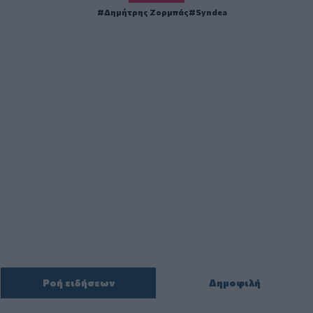
Δημήτρης Ζορμπάς
Syndea
Ροή ειδήσεων
Δημοφιλή