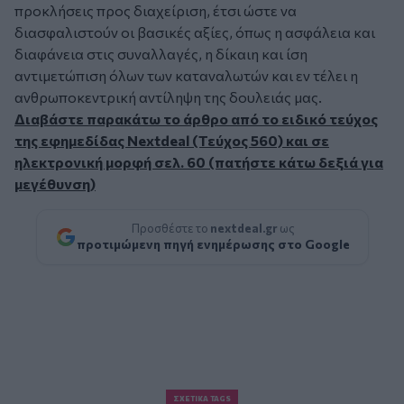
προκλήσεις προς διαχείριση, έτσι ώστε να
διασφαλιστούν οι βασικές αξίες, όπως η ασφάλεια και
διαφάνεια στις συναλλαγές, η δίκαιη και ίση
αντιμετώπιση όλων των καταναλωτών και εν τέλει η
ανθρωποκεντρική αντίληψη της δουλειάς μας.
Διαβάστε παρακάτω το άρθρο από το ειδικό τεύχος
της εφημεδίδας Nextdeal (Τεύχος 560) και σε
ηλεκτρονική μορφή σελ. 60 (πατήστε κάτω δεξιά για
μεγέθυνση)
Προσθέστε το
nextdeal.gr
ως
προτιμώμενη πηγή ενημέρωσης στο Google
ΣΧΕΤΙΚΆ TAGS