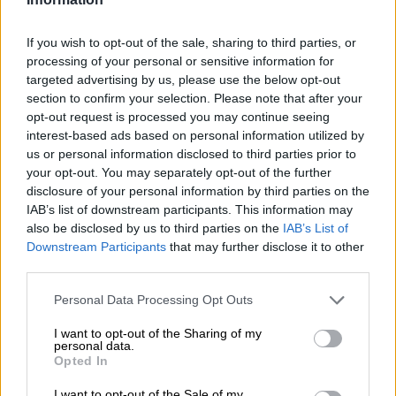
05.08.2026 - 12:11
If you wish to opt-out of the sale, sharing to third parties, or
Αντώνης Βουκλαρής - «ΕΡΡΙΚΟΣ ΝΤΥΝΑΝ»
processing of your personal or sensitive information for
targeted advertising by us, please use the below opt-out
05.08.2026 - 11:30
section to confirm your selection. Please note that after your
Η νέα εποχή στην εκπαίδευση των ασφαλιστικών
opt-out request is processed you may continue seeing
διαμεσολαβητών
interest-based ads based on personal information utilized by
us or personal information disclosed to third parties prior to
05.08.2026 - 10:50
your opt-out. You may separately opt-out of the further
Ξεκινούν οι αιτήσεις στο vouchers.gov.gr για το Πρόγραμμα
disclosure of your personal information by third parties on the
«Τουρισμός για όλους 2026-2027»
IAB’s list of downstream participants. This information may
also be disclosed by us to third parties on the
IAB’s List of
05.08.2026 - 10:19
Downstream Participants
that may further disclose it to other
WWF: Περισσότερα από 180.000 στρέμματα καμένων
third parties.
δασικών εκτάσεων στην Ελλάδα σε λίγες μόλις μέρες
Personal Data Processing Opt Outs
05.08.2026 - 09:45
Η Ελλάδα που αντιστέκεται και επιμένει να μην ασφαλίζεται!
I want to opt-out of the Sharing of my
personal data.
Opted In
05.08.2026 - 09:20
Καλοκαιρινό ταξίδι: Οι 8 συμβουλές που αξίζει να δώσει κάθε
I want to opt-out of the Sale of my