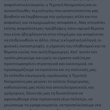
ασφαλιστική εταιρεία, η Τεχνητή Νοημοσύνη και οι
συνακόλουθες τεχνολογίες που αναπτύσσονται μας
βοηθούν να λαμβάνουμε πιο γρήγορες αλλά και πιο
ασφαλείς και τεκμηριωμένες αποφάσεις. Μας επιτρέπει
επίσης ασφαλέστερες προβλέψεις όσον αφορά θέματα
που είναι ήδη φλέγοντα στην εποχή μας και αναμένεται
να επιδεινωθούν κι άλλο, όπως η κλιματική αλλαγή, οι
φυσικές καταστροφές, η γήρανση του πληθυσμού και τα
θέματα υγείας που αυτή δημιουργεί. Κατ’ αυτόν τον
τρόπο μπορούμε και εμείς να είμαστε καλύτερα
προετοιμασμένοι στρατηγικά και οικονομικά, να
προσαρμόζουμε τα προϊόντα και τις πολιτικές μας.
Σε επίπεδο εσωτερικής οργάνωσης η Τεχνητή
Νοημοσύνη μας μειώνει το κόστος διαχείρισης,
καθιστώντας μας πολύ πιο αποτελεσματικούς και
γρήγορους, δίνοντάς μας τη δυνατότητα να
αφοσιωθούμε στην πρόσκτηση νέων πελατών, να
μειώσουμε τη γραφειοκρατία, να προσελκύσουμε νέα