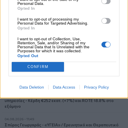
ασφαλιστής στους πελάτες του
Personal Data.
Opted In
05.08.2026 - 08:51
I want to opt-out of processing my
Το εκλογικό «καμπανάκι» της Goldman Sachs, η ισχυρή
Personal Data for Targeted Advertising.
πιστωτική επέκταση των ελληνικών τραπεζών, το «πάρτι»
Opted In
στις αγορές, οι «κρυμμένες» αξίες της ΓΕΚ ΤΕΡΝΑ
I want to opt-out of Collection, Use,
Retention, Sale, and/or Sharing of my
05.08.2026 - 08:37
Personal Data that Is Unrelated with the
Purposes for which it was collected.
Ιωάννης Μπολέτης – ΩΝΑΣΕΙΟ
Opted Out
04.08.2026 - 15:33
CONFIRM
ERGO Hellas: Μέτρα στήριξης για τους πληγέντες
ασφαλισμένους της από τις πυρκαγιές
Data Deletion
Data Access
Privacy Policy
04.08.2026 - 12:40
Τράπεζα Κύπρου: Ενισχυμένες κατά 31% οι ασφαλιστικές
υπηρεσίες - Κέρδη €252 εκατ. (+7%) και ROTE 18.8% στο
εξάμηνο
04.08.2026 - 11:49
Σπύρος Γεωργαράς - «ΥΓΕΙΑ» / Ερευνητικό και Θεραπευτικό