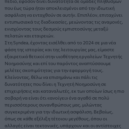
πεδίο, εφόσον δίνει δυνατότητα σε ομάδες πληθυσμών
που έως τώρα ήταν αποκλεισμένοι από την ιδιωτική
ασφάλιση να ενταχθούν σε αυτήν. Επιπλέον, επιταχύνει
εντυπωσιακά τις διαδικασίες, μειώνοντας τις αναμονές,
ενισχύοντας τους δεσμούς εμπιστοσύνης μεταξύ
πελατών και εταιρειών.
Στη
Syndea
, έχοντας εισέλθει από το 2024 σε μια νέα
φάση της ιστορίας και της λειτουργίας μας, είμαστε
εξαιρετικά θετικοί στην υιοθέτηση εργαλείων Τεχνητής
Νοημοσύνης και επί του παρόντος αναπτύσσουμε
μελέτες σκοπιμότητας για την εφαρμογή τους.
Κλείνοντας, θέλω να επισημάνω και πάλι τις
δυνατότητες που δίνει η Τεχνητή Νοημοσύνη σε
επιχειρήσεις και καταναλωτές, εκ των οποίων ίσως η πιο
σοβαρή να είναι ότι «ανοίγει» ένα αγαθό σε πολύ
περισσότερους συνανθρώπους μας, μιλώντας
συγκεκριμένα για την ιδιωτική ασφάλιση. Βεβαίως,
όπως σε κάθε εξέλιξη τέτοιου μεγέθους, όπου οι
αλλαγές είναι τεκτονικές, υπάρχουν και οι αντίστοιχες