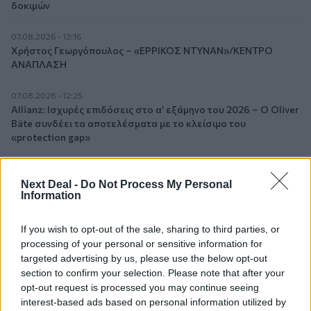
δοκιμών
07.08.2026 - 13:16
Χρήστος Γεωργόπουλος – «ΕΡΡΙΚΟΣ ΝΤΥΝΑΝ»/ΚΕΝΤΡΟ
ΑΝΑΠΛΑΣΗ
07.08.2026 - 12:25
Allianz: Ισχυρές επιδόσεις στο α’ εξάμηνο του 2026 – Ο Oliver
Bäte συνδέει τα αποτελέσματα με το κλείσιμο του
«protection gap»
07.08.2026 - 12:12
Οι αισθητήρες βλέπουν καλύτερα από τον άνθρωπο. Πάντα;
Next Deal -
Do Not Process My Personal
Information
07.08.2026 - 11:01
Generali: Αποτελέσματα Α' Εξαμήνου - Εξαιρετική ανάπτυξη
If you wish to opt-out of the sale, sharing to third parties, or
στα Λειτουργικά και Προσαρμοσμένα Καθαρά Αποτελέσματα
processing of your personal or sensitive information for
με συμβολή από όλες τις επιχειρηματικές δραστηριότητες
targeted advertising by us, please use the below opt-out
section to confirm your selection. Please note that after your
07.08.2026 - 10:28
opt-out request is processed you may continue seeing
Ομαδικά Ασφαλιστικά προϊόντα Επαγγελματικής
interest-based ads based on personal information utilized by