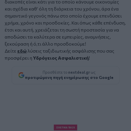
διακοπές είναι κάτι για το οποίο κάνουμε οικονομίες
και σχέδια καθ’ όλη τη διάρκεια του χρόνου, άρα ένα
σημαντικό γεγονός πάνω στο οποίο έχουμε επενδύσει
χρήμα, χρόνο και προσδοκίες. Και όπως κάθε επένδυση,
έτσι και αυτή, χρειάζεται τη σωστή προστασία για να
αποδώσει τα καλύτερα σε εμπειρίες, αναμνήσεις,
ξεκούραση ή ό,τι άλλο προσδοκούμε!
Δείτε
εδώ
λύσεις ταξιδιωτικής ασφάλισης που σας
προσφέρει η
Υδρόγειος Ασφαλιστική
!
Προσθέστε το
nextdeal.gr
ως
προτιμώμενη πηγή ενημέρωσης στο Google
ΣΧΕΤΙΚΆ TAGS