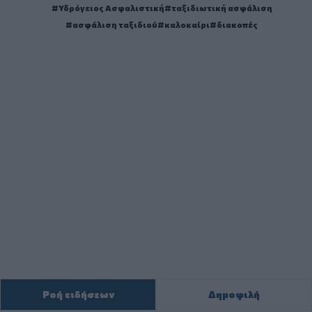
Υδρόγειος Ασφαλιστική
ταξιδιωτική ασφάλιση
ασφάλιση ταξιδιού
καλοκαίρι
διακοπές
Ροή ειδήσεων
Δημοφιλή