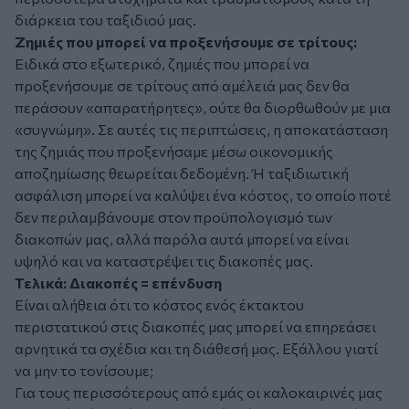
διάρκεια του ταξιδιού μας.
Ζημιές που μπορεί να προξενήσουμε σε τρίτους:
Ειδικά στο εξωτερικό, ζημιές που μπορεί να
προξενήσουμε σε τρίτους από αμέλειά μας δεν θα
περάσουν «απαρατήρητες», ούτε θα διορθωθούν με μια
«συγνώμη». Σε αυτές τις περιπτώσεις, η αποκατάσταση
της ζημιάς που προξενήσαμε μέσω οικονομικής
αποζημίωσης θεωρείται δεδομένη. Ή ταξιδιωτική
ασφάλιση μπορεί να καλύψει ένα κόστος, το οποίο ποτέ
δεν περιλαμβάνουμε στον προϋπολογισμό των
διακοπών μας, αλλά παρόλα αυτά μπορεί να είναι
υψηλό και να καταστρέψει τις διακοπές μας.
Τελικά: Διακοπές = επένδυση
Είναι αλήθεια ότι το κόστος ενός έκτακτου
περιστατικού στις διακοπές μας μπορεί να επηρεάσει
αρνητικά τα σχέδια και τη διάθεσή μας. Εξάλλου γιατί
να μην το τονίσουμε;
Για τους περισσότερους από εμάς οι καλοκαιρινές μας