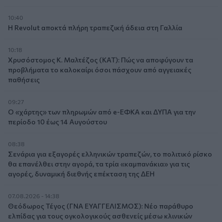
10:40
Η Revolut αποκτά πλήρη τραπεζική άδεια στη Γαλλία
10:18
Χρυσόστομος Κ. Μαλτέζος (ΚΑΤ): Πώς να αποφύγουν τα
προβλήματα το καλοκαίρι όσοι πάσχουν από αγγειακές
παθήσεις
09:27
Ο «χάρτης» των πληρωμών από e-ΕΦΚΑ και ΔΥΠΑ για την
περίοδο 10 έως 14 Αυγούστου
08:38
Σενάρια για εξαγορές ελληνικών τραπεζών, το πολιτικό ρίσκο
θα επανέλθει στην αγορά, τα τρία «καμπανάκια» για τις
αγορές, δυναμική διεθνής επέκταση της ΔΕΗ
07.08.2026 - 14:38
Θεόδωρος Τέγος (ΓΝΑ ΕΥΑΓΓΕΛΙΣΜΟΣ): Νέο παράθυρο
ελπίδας για τους ογκολογικούς ασθενείς μέσω κλινικών