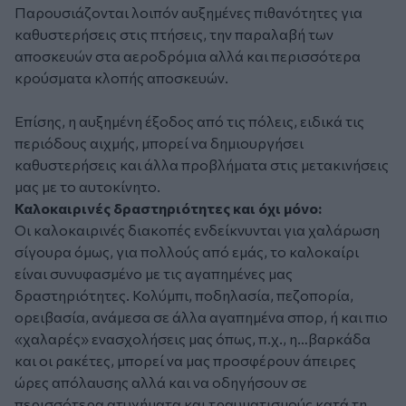
Παρουσιάζονται λοιπόν αυξημένες πιθανότητες για
καθυστερήσεις στις πτήσεις, την παραλαβή των
αποσκευών στα αεροδρόμια αλλά και περισσότερα
κρούσματα κλοπής αποσκευών.
Επίσης, η αυξημένη έξοδος από τις πόλεις, ειδικά τις
περιόδους αιχμής, μπορεί να δημιουργήσει
καθυστερήσεις και άλλα προβλήματα στις μετακινήσεις
μας με το αυτοκίνητο.
Καλοκαιρινές δραστηριότητες και όχι μόνο:
Οι καλοκαιρινές διακοπές ενδείκνυνται για χαλάρωση
σίγουρα όμως, για πολλούς από εμάς, το καλοκαίρι
είναι συνυφασμένο με τις αγαπημένες μας
δραστηριότητες. Κολύμπι, ποδηλασία, πεζοπορία,
ορειβασία, ανάμεσα σε άλλα αγαπημένα σπορ, ή και πιο
«χαλαρές» ενασχολήσεις μας όπως, π.χ., η…βαρκάδα
και οι ρακέτες, μπορεί να μας προσφέρουν άπειρες
ώρες απόλαυσης αλλά και να οδηγήσουν σε
περισσότερα ατυχήματα και τραυματισμούς κατά τη