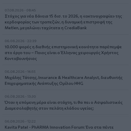
07.08.2026 - 08:45
Στόχος για νέα δάνεια 15 δισ. το 2026, η «ακτινογραφία» της
κερδοφορίας των τραπεζών, η δυναμική επιστροφή της
Metlen, μεγαλώνει ταχύτατα η CrediaBank
06.08.2026 - 22:39
10.000 φορές η διεθνής επιστημονική κοινότητα παρέπεμψε
στο έργο του – Ποιος είναι ο Έλληνας χειρουργός Χρήστος
Κοντοβουνήσιος
06.08.2026 - 14:55
Μιχάλης Τάτσης, Insurance & Healthcare Analyst, διευθυντής
Επιχειρηματικής Ανάπτυξης Ομίλου HHG
06.08.2026 - 13:30
Όταν η επόμενη μέρα είναι στάχτη, τι θα πει ο Ασφαλιστικός
Διαμεσολαβητής στον πελάτη κλάδου υγείας;
06.08.2026 - 12:22
Kavita Patel - PhARMA Innovation Forum: Ένα στα πέντε