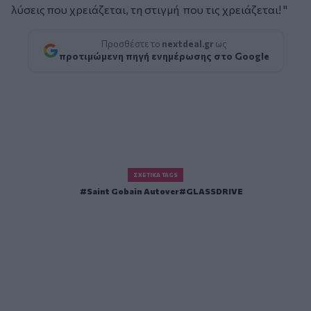
λύσεις που χρειάζεται, τη στιγμή που τις χρειάζεται! "
Προσθέστε το
nextdeal.gr
ως
προτιμώμενη πηγή ενημέρωσης στο Google
ΣΧΕΤΙΚΆ TAGS
Saint Gobain Autover
GLASSDRIVE