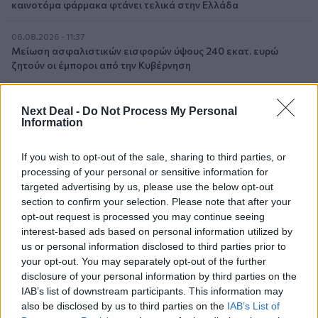
καινοτόμα φάρμακα φτάνει τελικά στην Ελλάδα
06.08.2026 - 11:37
Μείωση ασφαλιστικών εισφορών ύψους 240 εκατ. ευρώ
ζητούν οι έμποροι από την Κυβέρνηση
06.08.2026 - 10:45
Next Deal -
Do Not Process My Personal
Ευρώπη: Μπορεί η κλιματική αλλαγή να οδηγήσει σε
Information
ενεργειακή κρίση;
If you wish to opt-out of the sale, sharing to third parties, or
06.08.2026 - 09:15
Στέλιος Λιανός – INTERAMERICAN / Αθηναϊκή Γενική Κλινική
processing of your personal or sensitive information for
targeted advertising by us, please use the below opt-out
section to confirm your selection. Please note that after your
06.08.2026 - 08:40
opt-out request is processed you may continue seeing
Η γαλλική «ψήφος» στο «καλώδιο» και τα συμφέροντα, οι
interest-based ads based on personal information utilized by
ελληνικές τράπεζες «πρωταθλήτριες» στα δάνεια, νέο deal
Βαρδινογιάννη- Εξάρχου και ο διπλασιασμός των κερδών της
us or personal information disclosed to third parties prior to
ΔΕΗ
your opt-out. You may separately opt-out of the further
disclosure of your personal information by third parties on the
IAB’s list of downstream participants. This information may
05.08.2026
also be disclosed by us to third parties on the
IAB’s List of
Randy Schekman, Νομπελίστας Ιατρικής: «Σε πέντε χρόνια