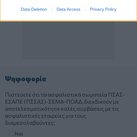
Data Deletion
Data Access
Privacy Policy
Ψηφοφορία
Πιστεύετε ότι τα ασφαλιστικά σωματεία ΠΣΑΣ-
ΕΣΑΠΕ (ΠΣΣΑΣ)-ΣΕΜΑ-ΠΟΑΔ, διεκδικούν με
αποτελεσματικότητα καλές συμβάσεις με τις
ασφαλιστικές εταιρείες για τους
διαμεσολαβούντες;
Επιλογές
Ναι