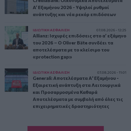
CrediaBank: Οικονομικά Αποτελέσματα
A’ Εξαμήνου 2026 - Υψηλοί ρυθμοί
ανάπτυξης και νέα ρεκόρ επιδόσεων
ΙΔΙΩΤΙΚΗ ΑΣΦAΛΙΣΗ
07.08.2026 - 12:25
Allianz: Ισχυρές επιδόσεις στο α’ εξάμηνο
του 2026 – Ο Oliver Bäte συνδέει τα
αποτελέσματα με το κλείσιμο του
«protection gap»
ΙΔΙΩΤΙΚΗ ΑΣΦAΛΙΣΗ
07.08.2026 - 11:01
Generali: Αποτελέσματα Α' Εξαμήνου -
Εξαιρετική ανάπτυξη στα Λειτουργικά
και Προσαρμοσμένα Καθαρά
Αποτελέσματα με συμβολή από όλες τις
επιχειρηματικές δραστηριότητες