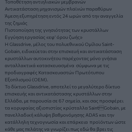
Τοποθέτηση αντιηλιακών μεμβρανών
Αντικατάσταση μηχανισμών πλαϊνών παραθύρων
Άμεση εξυπηρέτηση εντός 24 ωρών από την αναγγελία
της ζημιάς
Πιστοποίηση της γνησιότητας των κρυστάλλων
Εγγύηση εργασίας «εφ’ όρου ζωής»
Η Glassdrive, μέλος του πολυεθνικού Ομίλου Saint-
Gobain, ειδικεύεται στην επισκευή και αντικατάσταση
κρυστάλλων αυτοκινήτου παρέχοντας μόνο γνήσια
ανταλλακτικά κατασκευασμένα σύμφωνα με τις
προδιαγραφές Κατασκευαστών Πρωτότυπου
Εξοπλισμού (OEM).
Το δίκτυο Glassdrive, αποτελεί το μεγαλύτερο δίκτυο
επισκευής και αντικατάστασης κρυστάλλων στην
Ελλάδα, με παρουσία σε 67 σημεία, και σας προσφέρει
τα κορυφαίας αξιοπιστίας κρύσταλλα SaintGobain, με
πανελλαδική κάλυψη βαθμονόμησης ADAS και την
κατάλληλη τεχνογνωσία και επάρκεια προϊόντων ώστε
κάθε μας πελάτης να γνωρίζει πως εδώ θα βρει τις