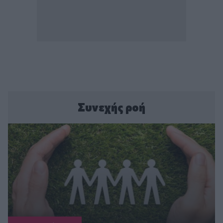
Συνεχής ροή