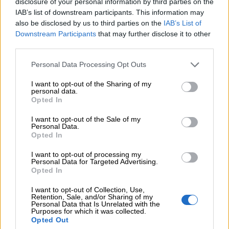
disclosure of your personal information by third parties on the
06.08.2026 - 13:30
IAB’s list of downstream participants. This information may
Όταν η επόμενη μέρα είναι στάχτη, τι θα πει ο Ασφαλιστικός
also be disclosed by us to third parties on the
IAB’s List of
Διαμεσολαβητής στον πελάτη κλάδου υγείας;
Downstream Participants
that may further disclose it to other
third parties.
06.08.2026 - 12:22
Kavita Patel - PhARMA Innovation Forum: Ένα στα πέντε
Personal Data Processing Opt Outs
καινοτόμα φάρμακα φτάνει τελικά στην Ελλάδα
I want to opt-out of the Sharing of my
06.08.2026 - 11:37
personal data.
Opted In
Μείωση ασφαλιστικών εισφορών ύψους 240 εκατ. ευρώ
ζητούν οι έμποροι από την Κυβέρνηση
I want to opt-out of the Sale of my
Personal Data.
06.08.2026 - 10:45
Opted In
Ευρώπη: Μπορεί η κλιματική αλλαγή να οδηγήσει σε
ενεργειακή κρίση;
I want to opt-out of processing my
Personal Data for Targeted Advertising.
Opted In
06.08.2026 - 09:15
Στέλιος Λιανός – INTERAMERICAN / Αθηναϊκή Γενική Κλινική
I want to opt-out of Collection, Use,
Retention, Sale, and/or Sharing of my
Personal Data that Is Unrelated with the
06.08.2026 - 08:40
Purposes for which it was collected.
Opted Out
Η γαλλική «ψήφος» στο «καλώδιο» και τα συμφέροντα, οι