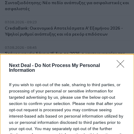
Συνταξιοδότησης: Νέο πεδίο ανάπτυξης για ασφαλιστικές και
ασφαλιστές
07.08.2026 - 09:23
CrediaBank: Οικονομικά Αποτελέσματα A’ Εξαμήνου 2026 -
Υψηλοί ρυθμοί ανάπτυξης και νέα ρεκόρ επιδόσεων
07.08.2026 - 08:45
Στόχος για νέα δάνεια 15 δισ. το 2026, η «ακτινογραφία» της
κερδοφορίας των τραπεζών, η δυναμική επιστροφή της
Next Deal -
Do Not Process My Personal
Metlen, μεγαλώνει ταχύτατα η CrediaBank
Information
06.08.2026 - 22:39
If you wish to opt-out of the sale, sharing to third parties, or
10.000 φορές η διεθνής επιστημονική κοινότητα παρέπεμψε
στο έργο του – Ποιος είναι ο Έλληνας χειρουργός Χρήστος
processing of your personal or sensitive information for
Κοντοβουνήσιος
targeted advertising by us, please use the below opt-out
section to confirm your selection. Please note that after your
opt-out request is processed you may continue seeing
06.08.2026 - 14:55
interest-based ads based on personal information utilized by
Μιχάλης Τάτσης, Insurance & Healthcare Analyst, διευθυντής
Επιχειρηματικής Ανάπτυξης Ομίλου HHG
us or personal information disclosed to third parties prior to
your opt-out. You may separately opt-out of the further