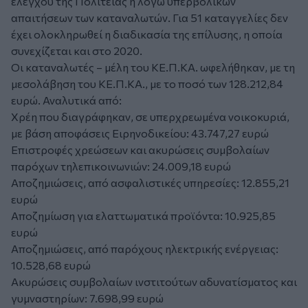
ελέγχου της Πολιτείας ή λόγω υπερβολικών
απαιτήσεων των καταναλωτών. Για 51 καταγγελίες δεν
έχει ολοκληρωθεί η διαδικασία της επίλυσης, η οποία
συνεχίζεται και στο 2020.
Οι καταναλωτές – μέλη του ΚΕ.Π.ΚΑ. ωφελήθηκαν, με τη
μεσολάβηση του ΚΕ.Π.ΚΑ., με το ποσό των 128.212,84
ευρώ. Αναλυτικά από:
Χρέη που διαγράφηκαν, σε υπερχρεωμένα νοικοκυριά,
με βάση αποφάσεις Ειρηνοδικείου: 43.747,27 ευρώ
Επιστροφές χρεώσεων και ακυρώσεις συμβολαίων
παρόχων τηλεπικοινωνιών: 24.009,18 ευρώ
Αποζημιώσεις, από ασφαλιστικές υπηρεσίες: 12.855,21
ευρώ
Αποζημίωση για ελαττωματικά προϊόντα: 10.925,85
ευρώ
Αποζημιώσεις, από παρόχους ηλεκτρικής ενέργειας:
10.528,68 ευρώ
Ακυρώσεις συμβολαίων ινστιτούτων αδυνατίσματος και
γυμναστηρίων: 7.698,99 ευρώ