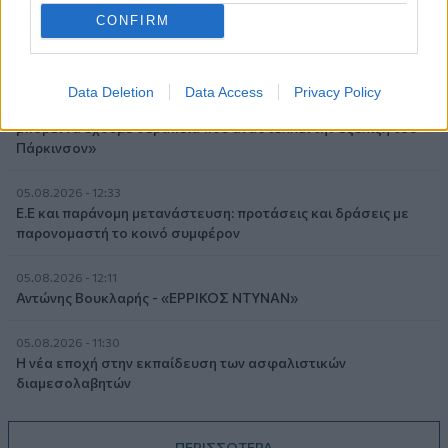
ελληνικές τράπεζες «πρωταθλήτριες» στα δάνεια, νέο deal
CONFIRM
Βαρδινογιάννη- Εξάρχου και ο διπλασιασμός των κερδών της
ΔΕΗ
05.08.2026 - 13:37
Data Deletion
Data Access
Privacy Policy
Randy Schekman, Νομπελίστας Ιατρικής: «Σε πέντε χρόνια
μπορεί να έχουμε θεραπεία που αναστέλλει την εξέλιξη του
Πάρκινσον»
05.08.2026 - 12:33
Ε.Ε και παράνομη μετανάστευση: προτάσεις και δράσεις με
παρονομαστή το κοινό συμφέρον
05.08.2026 - 12:11
Αντώνης Βουκλαρής - «ΕΡΡΙΚΟΣ ΝΤΥΝΑΝ»
05.08.2026 - 11:30
Η νέα εποχή στην εκπαίδευση των ασφαλιστικών
διαμεσολαβητών
ΠΕΡΙΣΣΟΤΕΡΑ