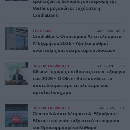
τραπεζών, η δυναμική επιστροφή της
Metlen, μεγαλώνει ταχύτατα η
CrediaBank
ΤΡAΠΕΖΕΣ
07.08.2026 - 09:23
CrediaBank: Οικονομικά Αποτελέσματα
A’ Εξαμήνου 2026 - Υψηλοί ρυθμοί
ανάπτυξης και νέα ρεκόρ επιδόσεων
ΙΔΙΩΤΙΚΗ ΑΣΦAΛΙΣΗ
07.08.2026 - 12:25
Allianz: Ισχυρές επιδόσεις στο α’ εξάμηνο
του 2026 – Ο Oliver Bäte συνδέει τα
αποτελέσματα με το κλείσιμο του
«protection gap»
ΙΔΙΩΤΙΚΗ ΑΣΦAΛΙΣΗ
07.08.2026 - 11:01
Generali: Αποτελέσματα Α' Εξαμήνου -
Εξαιρετική ανάπτυξη στα Λειτουργικά
και Προσαρμοσμένα Καθαρά