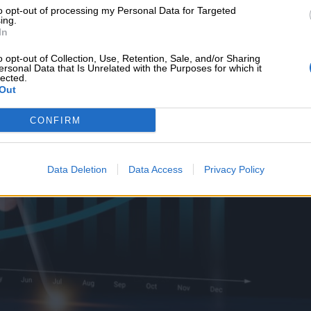
υνεχής ροή
to opt-out of processing my Personal Data for Targeted
ing.
In
o opt-out of Collection, Use, Retention, Sale, and/or Sharing
ersonal Data that Is Unrelated with the Purposes for which it
lected.
Out
CONFIRM
Data Deletion
Data Access
Privacy Policy