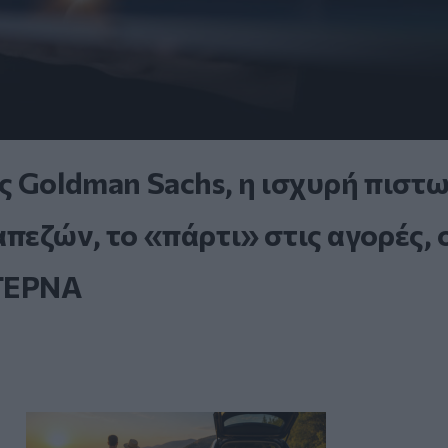
ς Goldman Sachs, η ισχυρή πιστ
εζών, το «πάρτι» στις αγορές, 
 ΤΕΡΝΑ