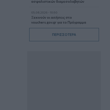
ασφαλιστικών διαμεσολαβητών
05.08.2026 - 10:50
Ξεκινούν οι αιτήσεις στο
vouchers.gov.gr για το Πρόγραμμα
«Τουρισμός για όλους 2026-2027»
ΠΕΡΙΣΣΟΤΕΡΑ
05.08.2026 - 10:19
WWF: Περισσότερα από 180.000
στρέμματα καμένων δασικών εκτάσεων
στην Ελλάδα σε λίγες μόλις μέρες
05.08.2026 - 09:45
Η Ελλάδα που αντιστέκεται και επιμένει
να μην ασφαλίζεται!
05.08.2026 - 09:20
Καλοκαιρινό ταξίδι: Οι 8 συμβουλές που
αξίζει να δώσει κάθε ασφαλιστής
στους πελάτες του