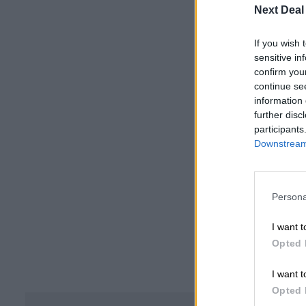
Next Deal
If you wish 
sensitive in
confirm you
continue se
information 
further disc
participants
Downstream 
Persona
I want t
Opted 
I want t
Opted 