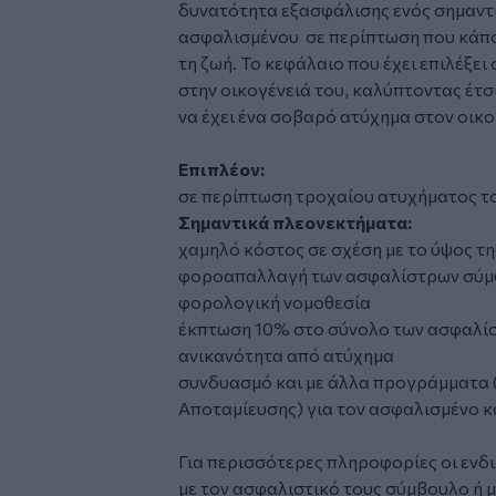
δυνατότητα εξασφάλισης ενός σημαντι
ασφαλισμένου σε περίπτωση που κάποι
τη ζωή. Το κεφάλαιο που έχει επιλέξε
στην οικογένειά του, καλύπτοντας έτσ
να έχει ένα σοβαρό ατύχημα στον οικ
Επιπλέον:
σε περίπτωση τροχαίου ατυχήματος τ
Σημαντικά πλεονεκτήματα:
χαμηλό κόστος σε σχέση με το ύψος τ
φοροαπαλλαγή των ασφαλίστρων σύμφ
φορολογική νομοθεσία
έκπτωση 10% στο σύνολο των ασφαλίστ
ανικανότητα από ατύχημα
συνδυασμό και με άλλα προγράμματα 
Αποταμίευσης) για τον ασφαλισμένο κα
Για περισσότερες πληροφορίες οι ενδ
με τον ασφαλιστικό τους σύμβουλο ή 