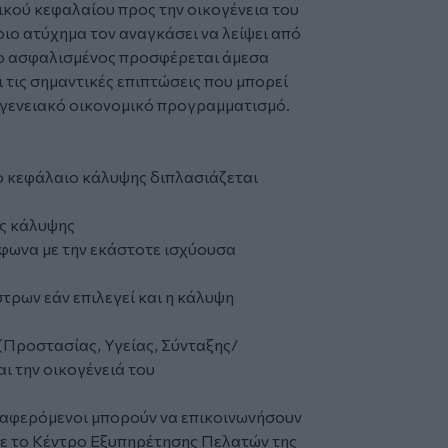
κού κεφαλαίου προς την οικογένεια του
ο ατύχημα τον αναγκάσει να λείψει από
ι ο ασφαλισμένος προσφέρεται άμεσα
ι τις σημαντικές επιπτώσεις που μπορεί
ογενειακό οικονομικό προγραμματισμό.
ο κεφάλαιο κάλυψης διπλασιάζεται
ης κάλυψης
ωνα με την εκάστοτε ισχύουσα
ρων εάν επιλεγεί και η κάλυψη
(Προστασίας, Υγείας, Σύνταξης/
ι την οικογένειά του
ιαφερόμενοι μπορούν να επικοινωνήσουν
με το Κέντρο Εξυπηρέτησης Πελατών της