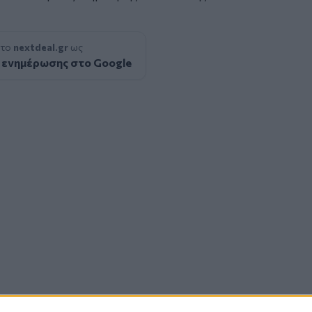
 το
nextdeal.gr
ως
 ενημέρωσης στο Google