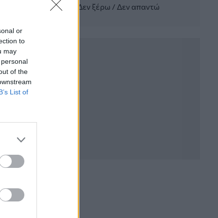
Δεν ξέρω / Δεν απαντώ
Σπύρος Γεωργαράς - «ΥΓΕΙΑ» /
Ερευνητικό και Θεραπευτικό Ινστιτούτο
ΟΦΘΑΛΜΟΣ
sonal or
ection to
04.08.2026 - 11:46
ou may
10 βασικές συμβουλές για προστασία
 personal
μετά από πυρκαγιά
out of the
 downstream
04.08.2026 - 11:26
B’s List of
Γιάννης Καντώρος – Όμιλος
INTERAMERICAN
04.08.2026 - 10:14
Allianz-Εθνική: Το νέο
τραπεζοασφαλιστικό δίδυμο και η
εμπειρία της Τουρκίας
04.08.2026 - 10:07
Δημόσια ευχαριστήρια επιστολή Γ.
Περιστέρη προς Δρ. Γεώργιο
Αποστολόπουλο, Ιδρυτή και Πρόεδρο