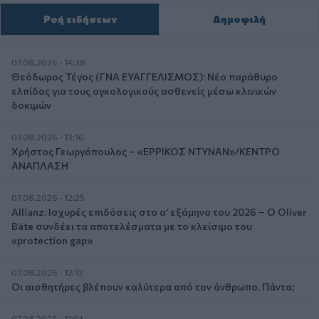
Ροή ειδήσεων
Δημοφιλή
07.08.2026 - 14:38
Θεόδωρος Τέγος (ΓΝΑ ΕΥΑΓΓΕΛΙΣΜΟΣ): Νέο παράθυρο
ελπίδας για τους ογκολογικούς ασθενείς μέσω κλινικών
δοκιμών
07.08.2026 - 13:16
Χρήστος Γεωργόπουλος – «ΕΡΡΙΚΟΣ ΝΤΥΝΑΝ»/ΚΕΝΤΡΟ
ΑΝΑΠΛΑΣΗ
07.08.2026 - 12:25
Allianz: Ισχυρές επιδόσεις στο α’ εξάμηνο του 2026 – Ο Oliver
Bäte συνδέει τα αποτελέσματα με το κλείσιμο του
«protection gap»
07.08.2026 - 12:12
Οι αισθητήρες βλέπουν καλύτερα από τον άνθρωπο. Πάντα;
07.08.2026 - 11:01