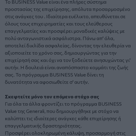
Το BUSINESS Value είναι ένα πλήρες σύστημα
προστασίας της επιχείρησης, απόλυτα προσαρμοσμένο
στις ανάγκες του . Ιδιαίτερα ευέλικτο, απευθύνεται σε
όλους τους επιχειρηματίες και τους ελεύθερους
επαγγελματίες και προσφέρει μοναδικές καλύψεις με
πολύ ανταγωνιστικά ασφάλιστρα. Πάνω απ' όλα,
αποτελεί δικλίδα ασφαλείας, δίνοντας την ελευθερία να
αξιοποιείτε το χρόνο σας, δημιουργώντας για την
επιχείρησή σας και όχι να τον ξοδεύετε ανησυχώντας γι'
αυτήν. Η δουλειά είναι αναπόσπαστο κομμάτι της ζωής
σας. Το πρόγραμμα BUSINESS Value δίνει τη
δυνατότητα να αφοσιωθείτε σ' αυτήν.
Σκεφτείτε μόνο τον επόμενο στόχο σας
Για όλα τα άλλα φροντίζει το πρόγραμμα BUSINESS
Value της Generali, που δημιουργήθηκε με στόχο να
καλύπτει τις ιδιαίτερες ανάγκες κάθε επιχείρησης ή
επαγγελματικής δραστηριότητας.
Προσφέρει ολοκληρωμένη κάλυψη, προσαρμογή στις