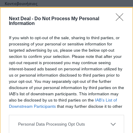
Κοντοβουνήσιος
06.08.2026 - 14:55
Next Deal -
Do Not Process My Personal
Μιχάλης Τάτσης, Insurance & Healthcare Analyst, διευθυντής
Information
Επιχειρηματικής Ανάπτυξης Ομίλου HHG
If you wish to opt-out of the sale, sharing to third parties, or
06.08.2026 - 13:30
processing of your personal or sensitive information for
Όταν η επόμενη μέρα είναι στάχτη, τι θα πει ο Ασφαλιστικός
targeted advertising by us, please use the below opt-out
Διαμεσολαβητής στον πελάτη κλάδου υγείας;
section to confirm your selection. Please note that after your
opt-out request is processed you may continue seeing
06.08.2026 - 12:22
interest-based ads based on personal information utilized by
Kavita Patel - PhARMA Innovation Forum: Ένα στα πέντε
us or personal information disclosed to third parties prior to
καινοτόμα φάρμακα φτάνει τελικά στην Ελλάδα
your opt-out. You may separately opt-out of the further
disclosure of your personal information by third parties on the
06.08.2026 - 11:37
IAB’s list of downstream participants. This information may
Μείωση ασφαλιστικών εισφορών ύψους 240 εκατ. ευρώ
also be disclosed by us to third parties on the
IAB’s List of
ζητούν οι έμποροι από την Κυβέρνηση
Downstream Participants
that may further disclose it to other
third parties.
06.08.2026 - 10:45
Ευρώπη: Μπορεί η κλιματική αλλαγή να οδηγήσει σε
Personal Data Processing Opt Outs
ενεργειακή κρίση;