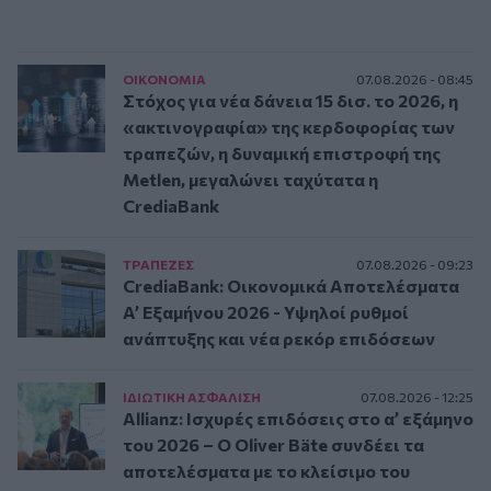
ΟΙΚΟΝΟΜΙΑ
07.08.2026 - 08:45
Στόχος για νέα δάνεια 15 δισ. το 2026, η
«ακτινογραφία» της κερδοφορίας των
τραπεζών, η δυναμική επιστροφή της
Metlen, μεγαλώνει ταχύτατα η
CrediaBank
ΤΡAΠΕΖΕΣ
07.08.2026 - 09:23
CrediaBank: Οικονομικά Αποτελέσματα
A’ Εξαμήνου 2026 - Υψηλοί ρυθμοί
ανάπτυξης και νέα ρεκόρ επιδόσεων
ΙΔΙΩΤΙΚΗ ΑΣΦAΛΙΣΗ
07.08.2026 - 12:25
Allianz: Ισχυρές επιδόσεις στο α’ εξάμηνο
του 2026 – Ο Oliver Bäte συνδέει τα
αποτελέσματα με το κλείσιμο του