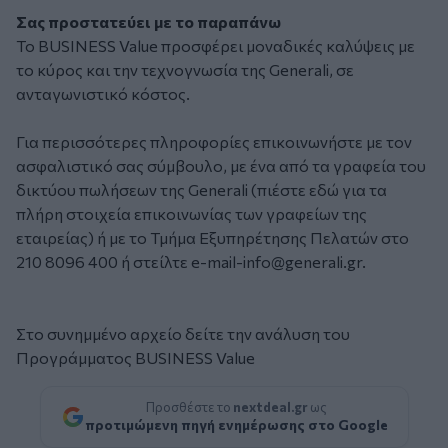
Σας προστατεύει με το παραπάνω
Το BUSINESS Value προσφέρει μοναδικές καλύψεις με
το κύρος και την τεχνογνωσία της Generali, σε
ανταγωνιστικό κόστος.
Για περισσότερες πληροφορίες επικοινωνήστε με τον
ασφαλιστικό σας σύμβουλο, με ένα από τα γραφεία του
δικτύου πωλήσεων της Generali (πιέστε
εδώ
για τα
πλήρη στοιχεία επικοινωνίας των γραφείων της
εταιρείας) ή με το Τμήμα Εξυπηρέτησης Πελατών στο
210 8096 400 ή στείλτε
e-mail-info@generali.gr
.
Στο συνημμένο αρχείο δείτε την ανάλυση του
Προγράμματος BUSINESS Value
Προσθέστε το
nextdeal.gr
ως
προτιμώμενη πηγή ενημέρωσης στο Google