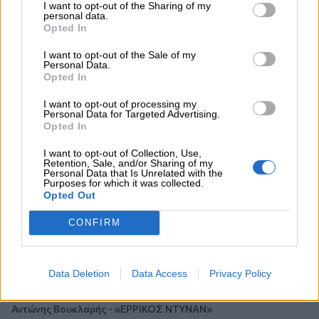
I want to opt-out of the Sharing of my
personal data.
06.08.2026 - 09:15
Opted In
Στέλιος Λιανός – INTERAMERICAN / Αθηναϊκή Γενική Κλινική
I want to opt-out of the Sale of my
Personal Data.
06.08.2026 - 08:40
Opted In
Η γαλλική «ψήφος» στο «καλώδιο» και τα συμφέροντα, οι
ελληνικές τράπεζες «πρωταθλήτριες» στα δάνεια, νέο deal
I want to opt-out of processing my
Βαρδινογιάννη- Εξάρχου και ο διπλασιασμός των κερδών της
Personal Data for Targeted Advertising.
Opted In
ΔΕΗ
I want to opt-out of Collection, Use,
05.08.2026 - 13:37
Retention, Sale, and/or Sharing of my
Personal Data that Is Unrelated with the
Randy Schekman, Νομπελίστας Ιατρικής: «Σε πέντε χρόνια
Purposes for which it was collected.
μπορεί να έχουμε θεραπεία που αναστέλλει την εξέλιξη του
Opted Out
Πάρκινσον»
CONFIRM
05.08.2026 - 12:33
Ε.Ε και παράνομη μετανάστευση: προτάσεις και δράσεις με
παρονομαστή το κοινό συμφέρον
Data Deletion
Data Access
Privacy Policy
05.08.2026 - 12:11
Αντώνης Βουκλαρής - «ΕΡΡΙΚΟΣ ΝΤΥΝΑΝ»