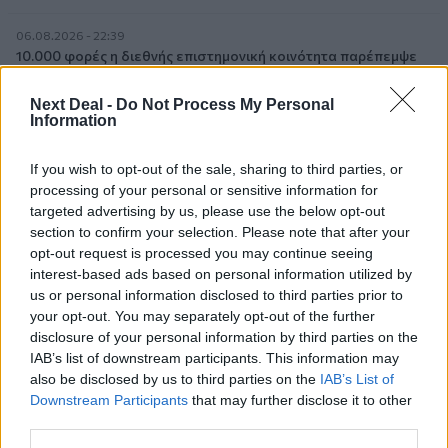
06.08.2026 - 22:39
10.000 φορές η διεθνής επιστημονική κοινότητα παρέπεμψε
στο έργο του – Ποιος είναι ο Έλληνας χειρουργός Χρήστος
Κοντοβουνήσιος
Next Deal -
Do Not Process My Personal
Information
06.08.2026 - 14:55
Μιχάλης Τάτσης, Insurance & Healthcare Analyst, διευθυντής
If you wish to opt-out of the sale, sharing to third parties, or
Επιχειρηματικής Ανάπτυξης Ομίλου HHG
processing of your personal or sensitive information for
targeted advertising by us, please use the below opt-out
06.08.2026 - 13:30
section to confirm your selection. Please note that after your
Όταν η επόμενη μέρα είναι στάχτη, τι θα πει ο Ασφαλιστικός
opt-out request is processed you may continue seeing
Διαμεσολαβητής στον πελάτη κλάδου υγείας;
interest-based ads based on personal information utilized by
us or personal information disclosed to third parties prior to
06.08.2026 - 12:22
your opt-out. You may separately opt-out of the further
Kavita Patel - PhARMA Innovation Forum: Ένα στα πέντε
disclosure of your personal information by third parties on the
καινοτόμα φάρμακα φτάνει τελικά στην Ελλάδα
IAB’s list of downstream participants. This information may
also be disclosed by us to third parties on the
IAB’s List of
06.08.2026 - 11:37
Downstream Participants
that may further disclose it to other
Μείωση ασφαλιστικών εισφορών ύψους 240 εκατ. ευρώ
third parties.
ζητούν οι έμποροι από την Κυβέρνηση