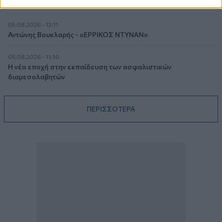
παρονομαστή το κοινό συμφέρον
05.08.2026 - 12:11
Αντώνης Βουκλαρής - «ΕΡΡΙΚΟΣ ΝΤΥΝΑΝ»
05.08.2026 - 11:30
Η νέα εποχή στην εκπαίδευση των ασφαλιστικών
διαμεσολαβητών
ΠΕΡΙΣΣΟΤΕΡΑ