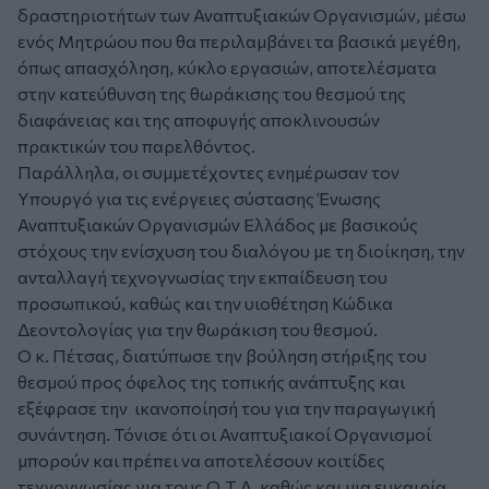
δραστηριοτήτων των Αναπτυξιακών Οργανισμών, μέσω
ενός Μητρώου που θα περιλαμβάνει τα βασικά μεγέθη,
όπως απασχόληση, κύκλο εργασιών, αποτελέσματα
στην κατεύθυνση της θωράκισης του θεσμού της
διαφάνειας και της αποφυγής αποκλινουσών
πρακτικών του παρελθόντος.
Παράλληλα, οι συμμετέχοντες ενημέρωσαν τον
Υπουργό για τις ενέργειες σύστασης Ένωσης
Αναπτυξιακών Οργανισμών Ελλάδος με βασικούς
στόχους την ενίσχυση του διαλόγου με τη διοίκηση, την
ανταλλαγή τεχνογνωσίας την εκπαίδευση του
προσωπικού, καθώς και την υιοθέτηση Κώδικα
Δεοντολογίας για την θωράκιση του θεσμού.
Ο κ. Πέτσας, διατύπωσε την βούληση στήριξης του
θεσμού προς όφελος της τοπικής ανάπτυξης και
εξέφρασε την ικανοποίησή του για την παραγωγική
συνάντηση. Τόνισε ότι οι Αναπτυξιακοί Οργανισμοί
μπορούν και πρέπει να αποτελέσουν κοιτίδες
τεχνογνωσίας για τους Ο.Τ.Α. καθώς και μια ευκαιρία