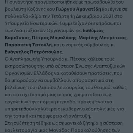
Η συνάντηση πραγματοποιήθηκε με πρωτοβουλία του
βουλευτή Κοζάνης κου
Γιώργου Αμανατίδη
και έγινε σε
πολύ καλό κλίμα την Τετάρτη 1η Δεκεμβρίου 2021 στο
Υπουργείο Εσωτερικών. Συμμετείχαν οι εκπρόσωποι
των Αναπτυξιακών Οργανισμών κκ.
Ευθύμιος
Καραΐσκος
,
Πέτρος Μαμαλάκης
,
Μαρίνης Μπερέτσος
,
Παρασκευή Τατούλη
, και ο νομικός σύμβουλος κ.
Ευάγγελος Πετρόπουλος
.
Ο Αναπληρωτής Υπουργός κ. Πέτσας κάλεσε τους
εκπροσώπους της υπό σύσταση Ένωσης Αναπτυξιακών
Οργανισμών Ελλάδος να καταθέσουν προτάσεις, που
θα μπορούσαν να συμβάλλουν αποφασιστικά στη
βελτίωση του πλαισίου λειτουργίας του θεσμού, καθώς
και στο σχεδιασμό μιας σειράς χρηματοδοτικών
εργαλείων την επόμενη περίοδο, προκειμένου να
υπηρετηθούν καλύτερα οι κυβερνητικές πολιτικές για
την τοπική και περιφερειακή ανάπτυξη.
Στη συζήτηση τέθηκε ως σημαντικό ζήτημα η σύσταση
και λειτουργία μιας Μονάδας Παρακολούθησης των