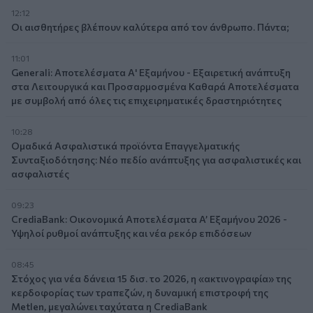
12:12
Οι αισθητήρες βλέπουν καλύτερα από τον άνθρωπο. Πάντα;
11:01
Generali: Αποτελέσματα Α' Εξαμήνου - Εξαιρετική ανάπτυξη
στα Λειτουργικά και Προσαρμοσμένα Καθαρά Αποτελέσματα
με συμβολή από όλες τις επιχειρηματικές δραστηριότητες
10:28
Ομαδικά Ασφαλιστικά προϊόντα Επαγγελματικής
Συνταξιοδότησης: Νέο πεδίο ανάπτυξης για ασφαλιστικές και
ασφαλιστές
09:23
CrediaBank: Οικονομικά Αποτελέσματα A’ Εξαμήνου 2026 -
Υψηλοί ρυθμοί ανάπτυξης και νέα ρεκόρ επιδόσεων
08:45
Στόχος για νέα δάνεια 15 δισ. το 2026, η «ακτινογραφία» της
κερδοφορίας των τραπεζών, η δυναμική επιστροφή της
Metlen, μεγαλώνει ταχύτατα η CrediaBank