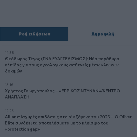
Ροή ειδήσεων
Δημοφιλή
14:38
Θεόδωρος Τέγος (ΓΝΑ ΕΥΑΓΓΕΛΙΣΜΟΣ): Νέο παράθυρο
ελπίδας για τους ογκολογικούς ασθενείς μέσω κλινικών
δοκιμών
13:16
Χρήστος Γεωργόπουλος – «ΕΡΡΙΚΟΣ ΝΤΥΝΑΝ»/ΚΕΝΤΡΟ
ΑΝΑΠΛΑΣΗ
12:25
Allianz: Ισχυρές επιδόσεις στο α’ εξάμηνο του 2026 – Ο Oliver
Bäte συνδέει τα αποτελέσματα με το κλείσιμο του
«protection gap»