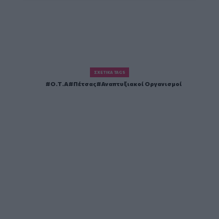
ΣΧΕΤΙΚΆ TAGS
Ο.Τ.Α
Πέτσας
Αναπτυξιακοί Οργανισμοί