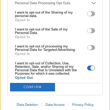
Personal Data Processing Opt Outs
06.08.2026 - 10:45
I want to opt-out of the Sharing of my
Ευρώπη: Μπορεί η κλιματική αλλαγή να οδηγήσει σε
personal data.
ενεργειακή κρίση;
Opted In
06.08.2026 - 09:15
I want to opt-out of the Sale of my
Personal Data.
Στέλιος Λιανός – INTERAMERICAN / Αθηναϊκή Γενική Κλινική
Opted In
06.08.2026 - 08:40
I want to opt-out of processing my
Personal Data for Targeted Advertising.
Η γαλλική «ψήφος» στο «καλώδιο» και τα συμφέροντα, οι
Opted In
ελληνικές τράπεζες «πρωταθλήτριες» στα δάνεια, νέο deal
Βαρδινογιάννη- Εξάρχου και ο διπλασιασμός των κερδών της
I want to opt-out of Collection, Use,
ΔΕΗ
Retention, Sale, and/or Sharing of my
Personal Data that Is Unrelated with the
Purposes for which it was collected.
05.08.2026 - 13:37
Opted Out
Randy Schekman, Νομπελίστας Ιατρικής: «Σε πέντε χρόνια
μπορεί να έχουμε θεραπεία που αναστέλλει την εξέλιξη του
CONFIRM
Πάρκινσον»
05.08.2026 - 12:33
Data Deletion
Data Access
Privacy Policy
Ε.Ε και παράνομη μετανάστευση: προτάσεις και δράσεις με