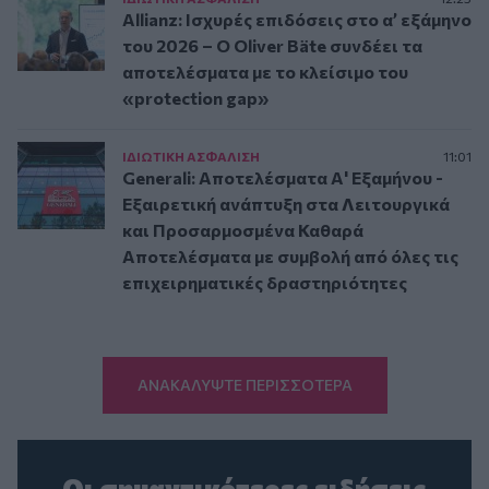
Allianz: Ισχυρές επιδόσεις στο α’ εξάμηνο
του 2026 – Ο Oliver Bäte συνδέει τα
αποτελέσματα με το κλείσιμο του
«protection gap»
ΙΔΙΩΤΙΚΗ ΑΣΦAΛΙΣΗ
11:01
Generali: Αποτελέσματα Α' Εξαμήνου -
Εξαιρετική ανάπτυξη στα Λειτουργικά
και Προσαρμοσμένα Καθαρά
Αποτελέσματα με συμβολή από όλες τις
επιχειρηματικές δραστηριότητες
ΑΝΑΚΑΛΥΨΤΕ ΠΕΡΙΣΣΟΤΕΡΑ
Οι σημαντικότερες ειδήσεις