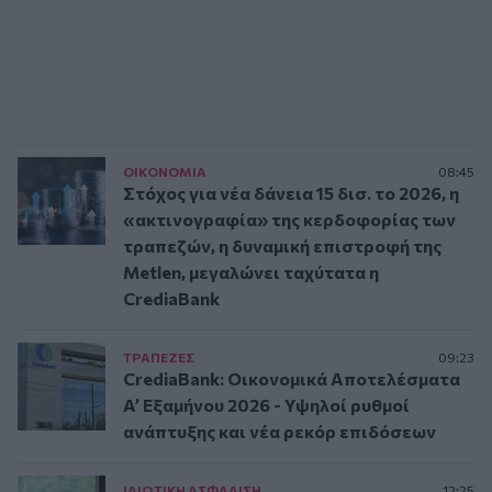
ΟΙΚΟΝΟΜΙΑ
08:45
Στόχος για νέα δάνεια 15 δισ. το 2026, η
«ακτινογραφία» της κερδοφορίας των
τραπεζών, η δυναμική επιστροφή της
Metlen, μεγαλώνει ταχύτατα η
CrediaBank
ΤΡAΠΕΖΕΣ
09:23
CrediaBank: Οικονομικά Αποτελέσματα
A’ Εξαμήνου 2026 - Υψηλοί ρυθμοί
ανάπτυξης και νέα ρεκόρ επιδόσεων
ΙΔΙΩΤΙΚΗ ΑΣΦAΛΙΣΗ
12:25