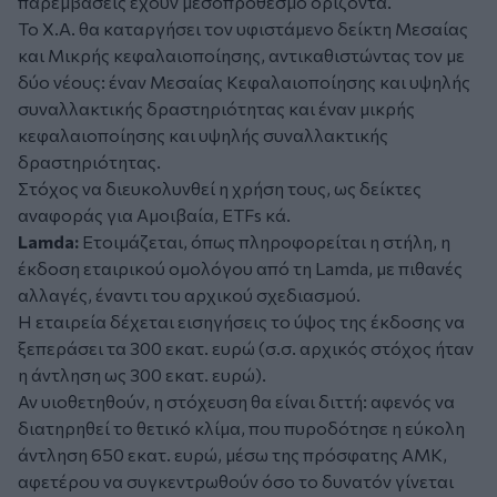
παρεμβάσεις έχουν μεσοπρόθεσμο ορίζοντα.
Το Χ.Α. θα καταργήσει τον υφιστάμενο δείκτη Μεσαίας
και Μικρής κεφαλαιοποίησης, αντικαθιστώντας τον με
δύο νέους: έναν Μεσαίας Κεφαλαιοποίησης και υψηλής
συναλλακτικής δραστηριότητας και έναν μικρής
κεφαλαιοποίησης και υψηλής συναλλακτικής
δραστηριότητας.
Στόχος να διευκολυνθεί η χρήση τους, ως δείκτες
αναφοράς για Αμοιβαία, ETFs κά.
Lamda:
Ετοιμάζεται, όπως πληροφορείται η στήλη, η
έκδοση εταιρικού ομολόγου από τη Lamda, με πιθανές
αλλαγές, έναντι του αρχικού σχεδιασμού.
Η εταιρεία δέχεται εισηγήσεις το ύψος της έκδοσης να
ξεπεράσει τα 300 εκατ. ευρώ (σ.σ. αρχικός στόχος ήταν
η άντληση ως 300 εκατ. ευρώ).
Αν υιοθετηθούν, η στόχευση θα είναι διττή: αφενός να
διατηρηθεί το θετικό κλίμα, που πυροδότησε η εύκολη
άντληση 650 εκατ. ευρώ, μέσω της πρόσφατης ΑΜΚ,
αφετέρου να συγκεντρωθούν όσο το δυνατόν γίνεται