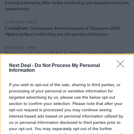
Συνταξιοδότησης: Νέο πεδίο ανάπτυξης για ασφαλιστικές και
ασφαλιστές
07.08.2026 - 09:23
CrediaBank: Οικονομικά Αποτελέσματα A’ Εξαμήνου 2026 -
Υψηλοί ρυθμοί ανάπτυξης και νέα ρεκόρ επιδόσεων
07.08.2026 - 08:45
Στόχος για νέα δάνεια 15 δισ. το 2026, η «ακτινογραφία» της
κερδοφορίας των τραπεζών, η δυναμική επιστροφή της
Next Deal -
Do Not Process My Personal
Metlen, μεγαλώνει ταχύτατα η CrediaBank
Information
06.08.2026 - 22:39
If you wish to opt-out of the sale, sharing to third parties, or
10.000 φορές η διεθνής επιστημονική κοινότητα παρέπεμψε
στο έργο του – Ποιος είναι ο Έλληνας χειρουργός Χρήστος
processing of your personal or sensitive information for
Κοντοβουνήσιος
targeted advertising by us, please use the below opt-out
section to confirm your selection. Please note that after your
opt-out request is processed you may continue seeing
06.08.2026 - 14:55
interest-based ads based on personal information utilized by
Μιχάλης Τάτσης, Insurance & Healthcare Analyst, διευθυντής
Επιχειρηματικής Ανάπτυξης Ομίλου HHG
us or personal information disclosed to third parties prior to
your opt-out. You may separately opt-out of the further