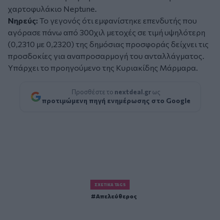
χαρτοφυλάκιο Neptune.
Νηρεύς:
Το γεγονός ότι εμφανίστηκε επενδυτής που
αγόρασε πάνω από 300χιλ μετοχές σε τιμή υψηλότερη
(0,2310 με 0,2320) της δημόσιας προσφοράς δείχνει τις
προσδοκίες για αναπροσαρμογή του ανταλλάγματος.
Υπάρχει το προηγούμενο της Κυριακίδης Μάρμαρα.
Προσθέστε το
nextdeal.gr
ως
προτιμώμενη πηγή ενημέρωσης στο Google
ΣΧΕΤΙΚΆ TAGS
Απελεύθερος