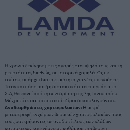
Η χρονιά ξεκίνησε με τις αγορές στα υψηλά τους και τη
ρευστότητα, διεθνώς, σε ιστορικά χαμηλά. Ως εκ
τούτου, υπάρχει διστακτικότητα για νέες επενδύσεις.
Το αν και πόσο αυτή η διστακτικότητα επηρεάσει το
Χ.Α, θα φανεί από τη συνεδρίαση της 7ης Ιανουαρίου.
Μέχρι τότε οι εορταστικοί τζίροι δικαιολογούνται...
Αναδιαρθρώσεις χαρτοφυλακίων:
H μικρή
μεταστροφή εγχώριων θεσμικών χαρτοφυλακίων προς
τους υστερήσαντες σε άνοδο τίτλους των κλάδων
κατασκευών και ενέργειας καθόρισε τη χθεσινή