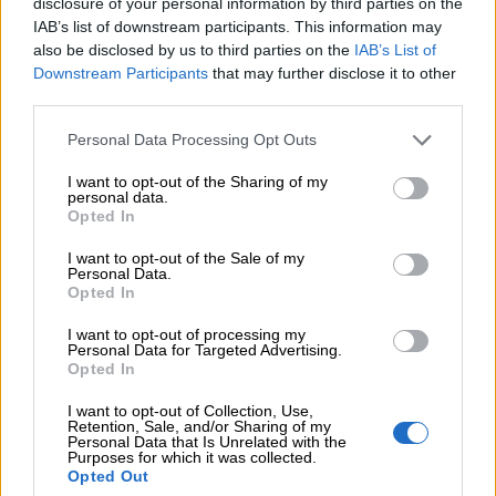
disclosure of your personal information by third parties on the
06.08.2026 - 13:30
IAB’s list of downstream participants. This information may
Όταν η επόμενη μέρα είναι στάχτη, τι θα πει ο Ασφαλιστικός
also be disclosed by us to third parties on the
IAB’s List of
Διαμεσολαβητής στον πελάτη κλάδου υγείας;
Downstream Participants
that may further disclose it to other
third parties.
06.08.2026 - 12:22
Kavita Patel - PhARMA Innovation Forum: Ένα στα πέντε
Personal Data Processing Opt Outs
καινοτόμα φάρμακα φτάνει τελικά στην Ελλάδα
I want to opt-out of the Sharing of my
06.08.2026 - 11:37
personal data.
Opted In
Μείωση ασφαλιστικών εισφορών ύψους 240 εκατ. ευρώ
ζητούν οι έμποροι από την Κυβέρνηση
I want to opt-out of the Sale of my
Personal Data.
06.08.2026 - 10:45
Opted In
Ευρώπη: Μπορεί η κλιματική αλλαγή να οδηγήσει σε
ενεργειακή κρίση;
I want to opt-out of processing my
Personal Data for Targeted Advertising.
Opted In
06.08.2026 - 09:15
Στέλιος Λιανός – INTERAMERICAN / Αθηναϊκή Γενική Κλινική
I want to opt-out of Collection, Use,
Retention, Sale, and/or Sharing of my
Personal Data that Is Unrelated with the
06.08.2026 - 08:40
Purposes for which it was collected.
Opted Out
Η γαλλική «ψήφος» στο «καλώδιο» και τα συμφέροντα, οι