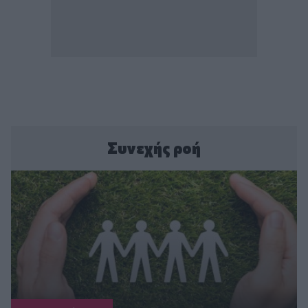
Συνεχής ροή