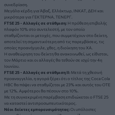
συνεδρίαση.
Μεγάλα κέρδη για Άβαξ, Ελλάκτωρ, ΙΝΚΑΤ, ΔΕΗ και
μικρότερα για ΓΕΚΤΕΡΝΑ, ΤΕΝΕΡΓ.
FTSE 25 - Αλλαγές σε στάθμιση:
Η πρόθεση επιβολής
πλαφόν 10% στο συντελεστή, με τον οποίο
σταθμίζονται οι μετοχές, που συμμετέχουν στο δείκτη,
αποτελεί τη σημαντικότερη από τις παρεμβάσεις, τις
οποίες προανήγγειλε, χθες, η διοίκηση του ΧΑ.
Η αναθεώρηση του δείκτη θα ανακοινωθεί, ως είθισται,
τον Μάρτιο και οι αλλαγές θα τεθούν σε ισχύ την 4η
Ιουνίου.
FTSE 25 - Αλλαγές σε στάθμιση ΙΙ:
Μετά τη χθεσινή
προαναγγελία, η αγορά ξέρει ότι ο τίτλος της Coca Cola
ΗΒC θα πάψει να σταθμίζεται με 23% και αυτός του ΟΤΕ
με 12%. Αμφότεροι θα πέσουν στο 10%.
Με τη συγκεκριμένη παρέμβαση επιδιώκεται ο FTSE 25
να καταστεί αντιπροσωπευτικότερος.
Νέοι δείκτες εμπορευσιμότητας:
Οι υπόλοιπες