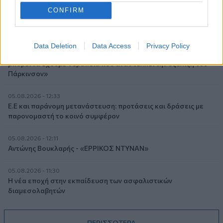
ελληνικές τράπεζες «πρωταθλήτριες» στα δάνεια, νέο deal
CONFIRM
Βαρδινογιάννη- Εξάρχου και ο διπλασιασμός των κερδών της
ΔΕΗ
05.08.2026 - 13:37
Data Deletion
Data Access
Privacy Policy
Randy Schekman, Νομπελίστας Ιατρικής: «Σε πέντε χρόνια
μπορεί να έχουμε θεραπεία που αναστέλλει την εξέλιξη του
Πάρκινσον»
05.08.2026 - 12:33
Ε.Ε και παράνομη μετανάστευση: προτάσεις και δράσεις με
παρονομαστή το κοινό συμφέρον
05.08.2026 - 12:11
Αντώνης Βουκλαρής - «ΕΡΡΙΚΟΣ ΝΤΥΝΑΝ»
05.08.2026 - 11:30
Η νέα εποχή στην εκπαίδευση των ασφαλιστικών
διαμεσολαβητών
ΠΕΡΙΣΣΟΤΕΡΑ