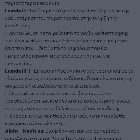
περισσότερα κεφάλαια.
Lamda II:
Η δεύτερη στόχευση δεν είναι άσχετη με την
καθυστέρηση που παρατηρείται στην έναρξη της
επένδυσης.
Προφανώς, αν η εταιρεία υπό το φόβο καθυστέρησης
των έργων θέλει να «κλειδώσει» ένα σημαντικό μέρος
(σ.σ περίπου 1 δισ.) από τα κεφάλαια που θα
χρηματοδοτήσουν τις επενδύσεις της πρώτης
πενταετίας.
Lamda IIΙ:
H Επιτροπή Κεφαλαιαγοράς τροποποίησε το
πλαίσιο για τις εταιρικές εκδόσεις, διευκολύνοντας τη
συμμετοχή κεφαλαίων από το εξωτερικό.
Πλέον, μέσω omnibus accounts, θα μπορούν να
τοποθετούνται και κεφάλαια από το εξωτερικό, χωρίς
να υποχρεώνονται να δηλώνουν τελικό επενδυτή.
Η έκδοση της Lamda θα είναι η πρώτη στην οποία θα
εφαρμοστούν οι αλλαγές.
Alpha - Neptune:
Εισήλθαν και τυπικά σε περίοδο
αποκλειστικότητας Alpha Bank και Fortress για το