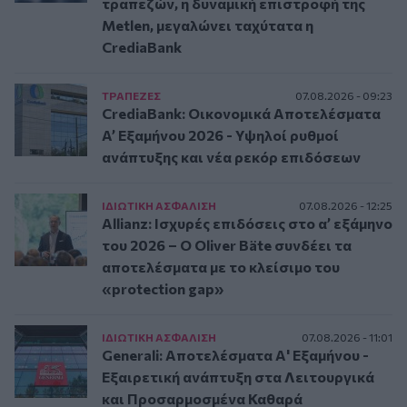
τραπεζών, η δυναμική επιστροφή της
Metlen, μεγαλώνει ταχύτατα η
CrediaBank
ΤΡAΠΕΖΕΣ
07.08.2026 - 09:23
CrediaBank: Οικονομικά Αποτελέσματα
A’ Εξαμήνου 2026 - Υψηλοί ρυθμοί
ανάπτυξης και νέα ρεκόρ επιδόσεων
ΙΔΙΩΤΙΚΗ ΑΣΦAΛΙΣΗ
07.08.2026 - 12:25
Allianz: Ισχυρές επιδόσεις στο α’ εξάμηνο
του 2026 – Ο Oliver Bäte συνδέει τα
αποτελέσματα με το κλείσιμο του
«protection gap»
ΙΔΙΩΤΙΚΗ ΑΣΦAΛΙΣΗ
07.08.2026 - 11:01
Generali: Αποτελέσματα Α' Εξαμήνου -
Εξαιρετική ανάπτυξη στα Λειτουργικά
και Προσαρμοσμένα Καθαρά