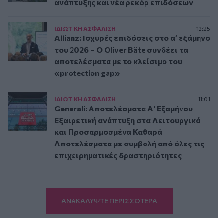
ανάπτυξης και νέα ρεκόρ επιδόσεων
ΙΔΙΩΤΙΚΗ ΑΣΦAΛΙΣΗ
12:25
Allianz: Ισχυρές επιδόσεις στο α’ εξάμηνο
του 2026 – Ο Oliver Bäte συνδέει τα
αποτελέσματα με το κλείσιμο του
«protection gap»
ΙΔΙΩΤΙΚΗ ΑΣΦAΛΙΣΗ
11:01
Generali: Αποτελέσματα Α' Εξαμήνου -
Εξαιρετική ανάπτυξη στα Λειτουργικά
και Προσαρμοσμένα Καθαρά
Αποτελέσματα με συμβολή από όλες τις
επιχειρηματικές δραστηριότητες
ΑΝΑΚΑΛΥΨΤΕ ΠΕΡΙΣΣΟΤΕΡΑ