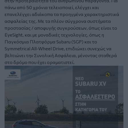
στην προτεραιότητα του ανθρώπινου παράγοντα. Για
πάνω από 50 χρόνια τελειοποιεί, ελέγχει και
επανελέγχει αδιάκοπα τα προηγμένα χαρακτηριστικά
ασφαλείας της. Με τα πλέον σύγχρονα συστήματα
προστασίας / αποφυγής συγκρούσεων, όπως είναι το
EyeSight, και με μοναδικές τεχνολογίες, όπως η
Παγκόσμια Πλατφόρμα Subaru (SGP) και το
Symmetrical All-Wheel Drive, επιδιώκει συνεχώς να
βελτιώνει την Συνολική Ασφάλεια, μένοντας σταθερά
στο δρόμο που έχει οραματιστεί.