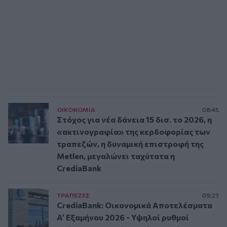
ΟΙΚΟΝΟΜΙΑ
08:45
Στόχος για νέα δάνεια 15 δισ. το 2026, η
«ακτινογραφία» της κερδοφορίας των
τραπεζών, η δυναμική επιστροφή της
Metlen, μεγαλώνει ταχύτατα η
CrediaBank
ΤΡAΠΕΖΕΣ
09:23
CrediaBank: Οικονομικά Αποτελέσματα
A’ Εξαμήνου 2026 - Υψηλοί ρυθμοί