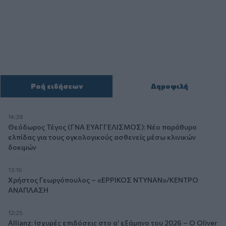
Ροή ειδήσεων
Δημοφιλή
14:38
Θεόδωρος Τέγος (ΓΝΑ ΕΥΑΓΓΕΛΙΣΜΟΣ): Νέο παράθυρο
ελπίδας για τους ογκολογικούς ασθενείς μέσω κλινικών
δοκιμών
13:16
Χρήστος Γεωργόπουλος – «ΕΡΡΙΚΟΣ ΝΤΥΝΑΝ»/ΚΕΝΤΡΟ
ΑΝΑΠΛΑΣΗ
12:25
Allianz: Ισχυρές επιδόσεις στο α’ εξάμηνο του 2026 – Ο Oliver