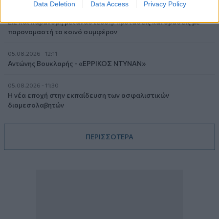
Data Deletion
Data Access
Privacy Policy
05.08.2026 - 12:33
Ε.Ε και παράνομη μετανάστευση: προτάσεις και δράσεις με
παρονομαστή το κοινό συμφέρον
05.08.2026 - 12:11
Αντώνης Βουκλαρής - «ΕΡΡΙΚΟΣ ΝΤΥΝΑΝ»
05.08.2026 - 11:30
Η νέα εποχή στην εκπαίδευση των ασφαλιστικών
διαμεσολαβητών
ΠΕΡΙΣΣΟΤΕΡΑ