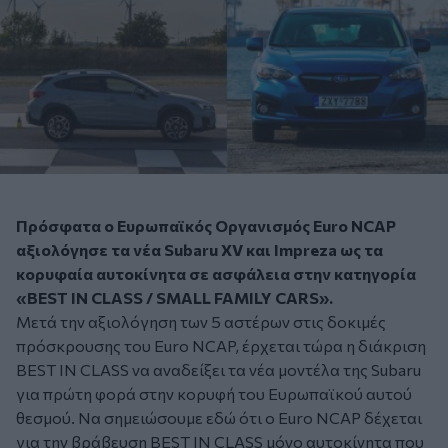
Πρόσφατα ο Ευρωπαϊκός Οργανισμός Euro NCAP
αξιολόγησε τα νέα Subaru XV και Impreza ως τα
κορυφαία αυτοκίνητα σε ασφάλεια στην κατηγορία
«BEST IN CLASS / SMALL FAMILY CARS».
Μετά την αξιολόγηση των 5 αστέρων στις δοκιμές
πρόσκρουσης του Euro NCAP, έρχεται τώρα η διάκριση
BEST IN CLASS να αναδείξει τα νέα μοντέλα της Subaru
για πρώτη φορά στην κορυφή του Ευρωπαϊκού αυτού
θεσμού. Να σημειώσουμε εδώ ότι ο Euro NCAP δέχεται
για την βράβευση BEST IN CLASS μόνο αυτοκίνητα που