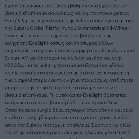
έχουν σημειώσει την ύψιστη βαθμολογία έχοντας τον
βασικό εξοπλισμό ασφαλείας και όχι τον προαιρετικό.
Η εξέλιξη της τεχνολογίας της Subaru που έρχεται μέσω
της Subaru Global Platform, του Symmetrical All-Wheel-
Drive, μέσω του συστήματος υποβοήθησης της
οδήγησης EyeSight καθώς και πληθώρας άλλων
μηχανικών στοιχείων παίρνει μορφή στα ολοκαίνουργια
Subaru XV και Impreza που πωλούνται ήδη και στην
Ελλάδα. Για τη Subaru, που οραματίζεται ένα μέλλον
χωρίς ατυχήματα και κινείται με στόχο την κατασκευή
των ασφαλέστερων αυτοκινήτων παγκόσμια, οτιδήποτε
υπηρετεί την ασφάλεια μέσα στο όχημα αποτελεί
βασικό εξοπλισμό. Γι’ αυτό και το EyeSight βρίσκεται
ακόμα και στην πιο βασική έκδοση των μοντέλων.
Όταν το αυτοκίνητο δίνει σιγουριά στον οδηγό και τους
επιβάτες του, η ζωή γίνεται πιο ευχάριστη συνολικά. Γι’
αυτό στη Subaru προέχει η ασφάλεια. Έχοντας τις ρίζες
της στην κατασκευή αεροσκαφών, η Subaru μένει πιστή