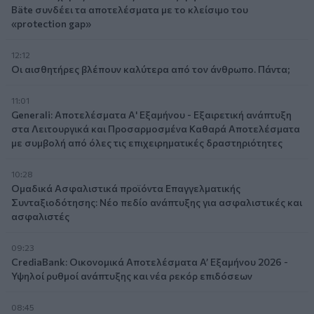
Bäte συνδέει τα αποτελέσματα με το κλείσιμο του
«protection gap»
12:12
Οι αισθητήρες βλέπουν καλύτερα από τον άνθρωπο. Πάντα;
11:01
Generali: Αποτελέσματα Α' Εξαμήνου - Εξαιρετική ανάπτυξη
στα Λειτουργικά και Προσαρμοσμένα Καθαρά Αποτελέσματα
με συμβολή από όλες τις επιχειρηματικές δραστηριότητες
10:28
Ομαδικά Ασφαλιστικά προϊόντα Επαγγελματικής
Συνταξιοδότησης: Νέο πεδίο ανάπτυξης για ασφαλιστικές και
ασφαλιστές
09:23
CrediaBank: Οικονομικά Αποτελέσματα A’ Εξαμήνου 2026 -
Υψηλοί ρυθμοί ανάπτυξης και νέα ρεκόρ επιδόσεων
08:45