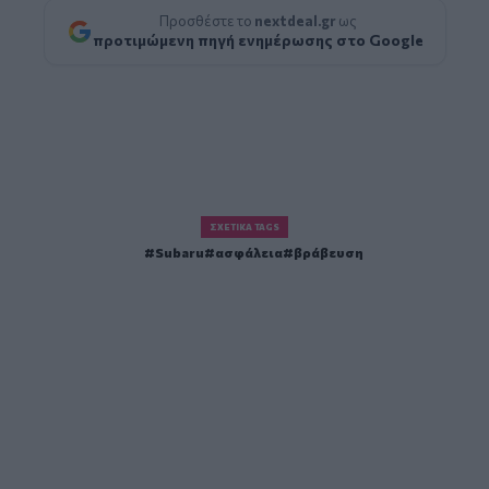
Προσθέστε το
nextdeal.gr
ως
προτιμώμενη πηγή ενημέρωσης στο Google
ΣΧΕΤΙΚΆ TAGS
Subaru
ασφάλεια
βράβευση