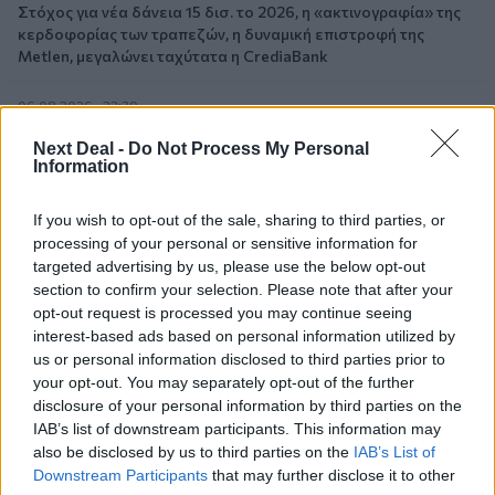
Στόχος για νέα δάνεια 15 δισ. το 2026, η «ακτινογραφία» της
κερδοφορίας των τραπεζών, η δυναμική επιστροφή της
Metlen, μεγαλώνει ταχύτατα η CrediaBank
06.08.2026 - 22:39
10.000 φορές η διεθνής επιστημονική κοινότητα παρέπεμψε
Next Deal -
Do Not Process My Personal
στο έργο του – Ποιος είναι ο Έλληνας χειρουργός Χρήστος
Information
Κοντοβουνήσιος
If you wish to opt-out of the sale, sharing to third parties, or
06.08.2026 - 14:55
processing of your personal or sensitive information for
Μιχάλης Τάτσης, Insurance & Healthcare Analyst, διευθυντής
Επιχειρηματικής Ανάπτυξης Ομίλου HHG
targeted advertising by us, please use the below opt-out
section to confirm your selection. Please note that after your
opt-out request is processed you may continue seeing
06.08.2026 - 13:30
interest-based ads based on personal information utilized by
Όταν η επόμενη μέρα είναι στάχτη, τι θα πει ο Ασφαλιστικός
us or personal information disclosed to third parties prior to
Διαμεσολαβητής στον πελάτη κλάδου υγείας;
your opt-out. You may separately opt-out of the further
disclosure of your personal information by third parties on the
06.08.2026 - 12:22
IAB’s list of downstream participants. This information may
Kavita Patel - PhARMA Innovation Forum: Ένα στα πέντε
also be disclosed by us to third parties on the
IAB’s List of
καινοτόμα φάρμακα φτάνει τελικά στην Ελλάδα
Downstream Participants
that may further disclose it to other