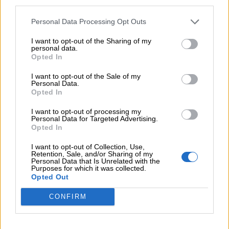
third parties.
06.08.2026 - 11:37
Μείωση ασφαλιστικών εισφορών ύψους 240 εκατ. ευρώ
Personal Data Processing Opt Outs
ζητούν οι έμποροι από την Κυβέρνηση
I want to opt-out of the Sharing of my
06.08.2026 - 10:45
personal data.
Opted In
Ευρώπη: Μπορεί η κλιματική αλλαγή να οδηγήσει σε
ενεργειακή κρίση;
I want to opt-out of the Sale of my
Personal Data.
06.08.2026 - 09:15
Opted In
Στέλιος Λιανός – INTERAMERICAN / Αθηναϊκή Γενική Κλινική
I want to opt-out of processing my
Personal Data for Targeted Advertising.
06.08.2026 - 08:40
Opted In
Η γαλλική «ψήφος» στο «καλώδιο» και τα συμφέροντα, οι
ελληνικές τράπεζες «πρωταθλήτριες» στα δάνεια, νέο deal
I want to opt-out of Collection, Use,
Retention, Sale, and/or Sharing of my
Βαρδινογιάννη- Εξάρχου και ο διπλασιασμός των κερδών της
Personal Data that Is Unrelated with the
ΔΕΗ
Purposes for which it was collected.
Opted Out
05.08.2026 - 13:37
CONFIRM
Randy Schekman, Νομπελίστας Ιατρικής: «Σε πέντε χρόνια
μπορεί να έχουμε θεραπεία που αναστέλλει την εξέλιξη του
Πάρκινσον»