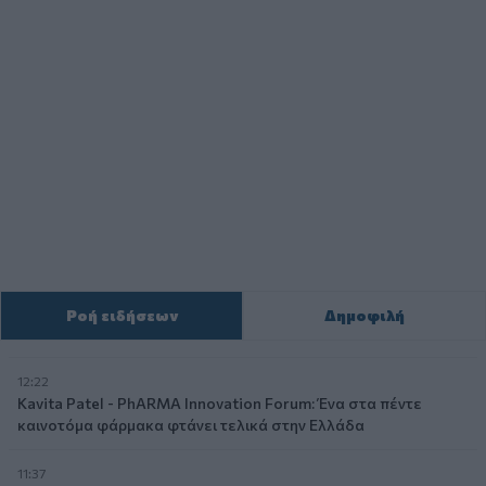
Ροή ειδήσεων
Δημοφιλή
12:22
Kavita Patel - PhARMA Innovation Forum: Ένα στα πέντε
καινοτόμα φάρμακα φτάνει τελικά στην Ελλάδα
11:37