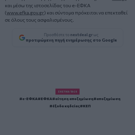
και μέσω της ιστοσελίδας του e-ΕΦΚΑ
(
www.efka.gov.gr
) και σύντομα πρόκειται να επεκταθεί
σε όλους τους ασφαλισμένους.
Προσθέστε το
nextdeal.gr
ως
προτιμώμενη πηγή ενημέρωσης στο Google
ΣΧΕΤΙΚΆ TAGS
e-ΕΦΚΑ
ΕΦΚΑ
αίτηση αποζημίωση
αποζημίωση
έξοδα κηδείας
ΚΕΠ