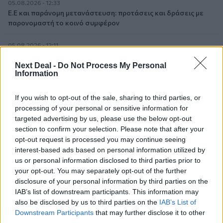
05.08.2026 - 12:33
Ε.Ε και παράνομη μετανάστευση: προτάσεις και δράσεις με
παρονομαστή το κοινό συμφέρον
05.08.2026 - 12:11
Αντώνης Βουκλαρής - «ΕΡΡΙΚΟΣ ΝΤΥΝΑΝ»
Next Deal -
Do Not Process My Personal
Information
05.08.2026 - 11:30
Η νέα εποχή στην εκπαίδευση των ασφαλιστικών
διαμεσολαβητών
If you wish to opt-out of the sale, sharing to third parties, or
processing of your personal or sensitive information for
targeted advertising by us, please use the below opt-out
05.08.2026 - 10:50
section to confirm your selection. Please note that after your
Ξεκινούν οι αιτήσεις στο vouchers.gov.gr για το Πρόγραμμα
opt-out request is processed you may continue seeing
«Τουρισμός για όλους 2026-2027»
interest-based ads based on personal information utilized by
us or personal information disclosed to third parties prior to
05.08.2026 - 10:19
your opt-out. You may separately opt-out of the further
WWF: Περισσότερα από 180.000 στρέμματα καμένων
disclosure of your personal information by third parties on the
δασικών εκτάσεων στην Ελλάδα σε λίγες μόλις μέρες
IAB’s list of downstream participants. This information may
also be disclosed by us to third parties on the
IAB’s List of
05.08.2026 - 09:45
Downstream Participants
that may further disclose it to other
Η Ελλάδα που αντιστέκεται και επιμένει να μην ασφαλίζεται!