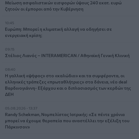
Μείωση ασφαλιστικών εισφορών ύψους 240 εκατ. ευρώ
ζητούν οι έμποροι από την Κυβέρνηση
10:45
Ευρώπη: Μπορεί η κλιματική αλλαγή να οδηγήσει σε
ενεργειακή κρίση;
09:15
Στέλιος Λιανός – INTERAMERICAN / Αθηναϊκή Γενική Κλινική
08:40
Η γαλλική «ψήφος» στο «καλώδιο» και τα συμφέροντα, οι
ελληνικές τράπεζες «πρωταθλήτριες» στα δάνεια, νέο deal
Βαρδινογιάννη- Εξάρχου και ο διπλασιασμός των κερδών της
ΔΕΗ
05.08.2026 - 13:37
Randy Schekman, Νομπελίστας Ιατρικής: «Σε πέντε χρόνια
μπορεί να έχουμε θεραπεία που αναστέλλει την εξέλιξη του
Πάρκινσον»