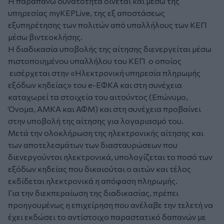
Η παραπάνω δυνατότητα δίνεται και μέσω της
υπηρεσίας myKEPLive, της εξ αποστάσεως
εξυπηρέτησης των πολιτών από υπαλλήλους των ΚΕΠ
μέσω βιντεοκλήσης.
Η διαδικασία υποβολής της αίτησης διενεργείται μέσω
πιστοποιημένου υπαλλήλου του ΚΕΠ o οποίος
εισέρχεται στην «Ηλεκτρονική υπηρεσία πληρωμής
εξόδων κηδείας» του e-EΦΚΑ και στη συνέχεια
καταχωρεί τα στοιχεία του αιτούντος (Επώνυμο,
Όνομα, ΑΜΚΑ και ΑΦΜ) και στη συνέχεια προβαίνει
στην υποβολή της αίτησης για λογαριασμό του.
Μετά την ολοκλήρωση της ηλεκτρονικής αίτησης και
των αποτελεσμάτων των διασταυρώσεων που
διενεργούνται ηλεκτρονικά, υπολογίζεται το ποσό των
εξόδων κηδείας που δικαιούται ο αιτών και τέλος
εκδίδεται ηλεκτρονικά η απόφαση πληρωμής.
Για την διεκπεραίωση της διαδικασίας, πρέπει
προηγουμένως η επιχείρηση που ανέλαβε την τελετή να
έχει εκδώσει το αντίστοιχο παραστατικό δαπανών με