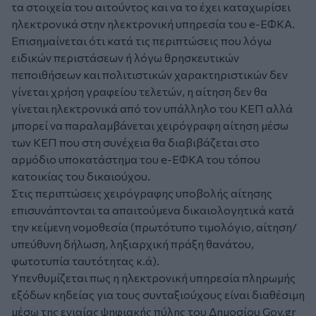
τα στοιχεία του αιτούντος και να το έχει καταχωρίσει
ηλεκτρονικά στην ηλεκτρονική υπηρεσία του e-ΕΦΚΑ.
Επισημαίνεται ότι κατά τις περιπτώσεις που λόγω
ειδικών περιστάσεων ή λόγω θρησκευτικών
πεποιθήσεων και πολιτιστικών χαρακτηριστικών δεν
γίνεται χρήση γραφείου τελετών, η αίτηση δεν θα
γίνεται ηλεκτρονικά από τον υπάλληλο του ΚΕΠ αλλά
μπορεί να παραλαμβάνεται χειρόγραφη αίτηση μέσω
των ΚΕΠ που στη συνέχεια θα διαβιβάζεται στο
αρμόδιο υποκατάστημα του e-ΕΦΚΑ του τόπου
κατοικίας του δικαιούχου.
Στις περιπτώσεις χειρόγραφης υποβολής αίτησης
επισυνάπτονται τα απαιτούμενα δικαιολογητικά κατά
την κείμενη νομοθεσία (πρωτότυπο τιμολόγιο, αίτηση/
υπεύθυνη δήλωση, ληξιαρχική πράξη θανάτου,
φωτοτυπία ταυτότητας κ.ά).
Υπενθυμίζεται πως η ηλεκτρονική υπηρεσία πληρωμής
εξόδων κηδείας για τους συνταξιούχους είναι διαθέσιμη
μέσω της ενιαίας ψηφιακής πύλης του Δημοσίου
Gov.gr