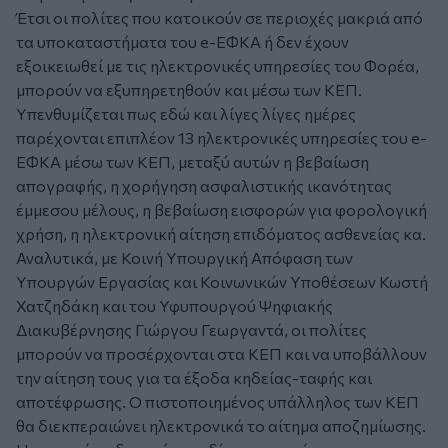
Έτσι οι πολίτες που κατοικούν σε περιοχές μακριά από
τα υποκαταστήματα του e-ΕΦΚΑ ή δεν έχουν
εξοικειωθεί με τις ηλεκτρονικές υπηρεσίες του Φορέα,
μπορούν να εξυπηρετηθούν και μέσω των ΚΕΠ.
Υπενθυμίζεται πως εδώ και λίγες λίγες ημέρες
παρέχονται επιπλέον 13 ηλεκτρονικές υπηρεσίες του e-
ΕΦΚΑ μέσω των ΚΕΠ, μεταξύ αυτών η βεβαίωση
απογραφής, η χορήγηση ασφαλιστικής ικανότητας
έμμεσου μέλους, η βεβαίωση εισφορών για φορολογική
χρήση, η ηλεκτρονική αίτηση επιδόματος ασθενείας κα.
Αναλυτικά, με Κοινή Υπουργική Απόφαση των
Υπουργών Εργασίας και Κοινωνικών Υποθέσεων Κωστή
Χατζηδάκη και του Υφυπουργού Ψηφιακής
Διακυβέρνησης Γιώργου Γεωργαντά, οι πολίτες
μπορούν να προσέρχονται στα ΚΕΠ και να υποβάλλουν
την αίτηση τους για τα έξοδα κηδείας-ταφής και
αποτέφρωσης. Ο πιστοποιημένος υπάλληλος των ΚΕΠ
θα διεκπεραιώνει ηλεκτρονικά το αίτημα αποζημίωσης.