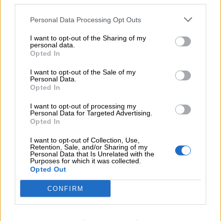
third parties.
05.08.2026 - 09:20
Personal Data Processing Opt Outs
Καλοκαιρινό ταξίδι: Οι 8 συμβουλές που αξίζει να δώσει κάθε
ασφαλιστής στους πελάτες του
I want to opt-out of the Sharing of my
personal data.
Opted In
05.08.2026 - 08:51
Το εκλογικό «καμπανάκι» της Goldman Sachs, η ισχυρή
I want to opt-out of the Sale of my
πιστωτική επέκταση των ελληνικών τραπεζών, το «πάρτι»
Personal Data.
στις αγορές, οι «κρυμμένες» αξίες της ΓΕΚ ΤΕΡΝΑ
Opted In
I want to opt-out of processing my
05.08.2026 - 08:37
Personal Data for Targeted Advertising.
Ιωάννης Μπολέτης – ΩΝΑΣΕΙΟ
Opted In
04.08.2026 - 15:33
I want to opt-out of Collection, Use,
Retention, Sale, and/or Sharing of my
ERGO Hellas: Μέτρα στήριξης για τους πληγέντες
Personal Data that Is Unrelated with the
ασφαλισμένους της από τις πυρκαγιές
Purposes for which it was collected.
Opted Out
04.08.2026 - 12:40
CONFIRM
Τράπεζα Κύπρου: Ενισχυμένες κατά 31% οι ασφαλιστικές
υπηρεσίες - Κέρδη €252 εκατ. (+7%) και ROTE 18.8% στο
εξάμηνο