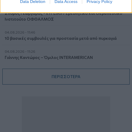
Data Deletion
Data Access
Privacy Policy
04.08.2026 - 11:49
Σπύρος Γεωργαράς - «ΥΓΕΙΑ» / Ερευνητικό και Θεραπευτικό
Ινστιτούτο ΟΦΘΑΛΜΟΣ
04.08.2026 - 11:46
10 βασικές συμβουλές για προστασία μετά από πυρκαγιά
04.08.2026 - 11:26
Γιάννης Καντώρος – Όμιλος INTERAMERICAN
ΠΕΡΙΣΣΟΤΕΡΑ