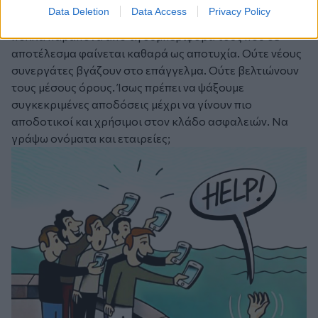
ταξίδια αντί να κρυφτούν που δεν κάνουν σωστά τη
Data Deletion
Data Access
Privacy Policy
δουλειά για την οποία πληρώνονται. Κάποιοι έχουν
πολλά παράπονα από τη συμπεριφορά τους που σε
αποτέλεσμα φαίνεται καθαρά ως αποτυχία. Ούτε νέους
συνεργάτες βγάζουν στο επάγγελμα. Ούτε βελτιώνουν
τους μέσους όρους. Ίσως πρέπει να ψάξουμε
συγκεκριμένες αποδόσεις μέχρι να γίνουν πιο
αποδοτικοί και χρήσιμοι στον κλάδο ασφαλειών. Να
γράψω ονόματα και εταιρείες;