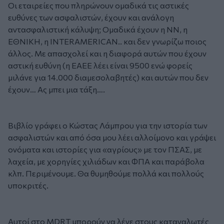
Οι εταιρείες που πληρώνουν ομαδικά τις αστικές
ευθύνες των ασφαλιστών, έχουν και ανάλογη
αντασφαλιστική κάλυψη; Ομαδικά έχουν η ΝΝ, η
ΕΘΝΙΚΗ, η INTERAMERICAN.. και δεν γνωρίζω ποιος
άλλος. Με απασχολεί και η διαφορά αυτών που έχουν
αστική ευθύνη (η ΕΑΕΕ λέει είναι 9500 ενώ φορείς
μιλάνε για 14.000 διαμεσολαβητές) και αυτών που δεν
έχουν… Ας μπει μια τάξη….
Βιβλίο γράφει ο Κώστας Λάμπρου για την ιστορία των
ασφαλιστών και από όσα μου λέει αλλοίμονο και γράψει
ονόματα και ιστορίες για «αγρίους» με τον ΠΣΑΣ, με
λαχεία, με χορηγίες χιλιάδων και ΦΠΑ και παράβολα
κλπ. Περιμένουμε. Θα θυμηθούμε πολλά και πολλούς
υποκριτές.
Αυτοί στο MDRT μπορούν να λένε στους καταναλωτές