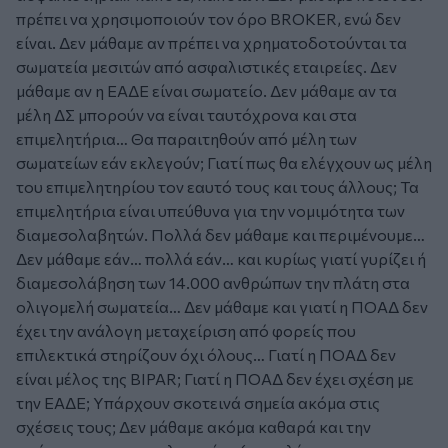
πρέπει να χρησιμοποιούν τον όρο BROKER, ενώ δεν
είναι. Δεν μάθαμε αν πρέπει να χρηματοδοτούνται τα
σωματεία μεσιτών από ασφαλιστικές εταιρείες. Δεν
μάθαμε αν η ΕΑΔΕ είναι σωματείο. Δεν μάθαμε αν τα
μέλη ΔΣ μπορούν να είναι ταυτόχρονα και στα
επιμελητήρια… Θα παραιτηθούν από μέλη των
σωματείων εάν εκλεγούν; Γιατί πως θα ελέγχουν ως μέλη
του επιμελητηρίου τον εαυτό τους και τους άλλους; Τα
επιμελητήρια είναι υπεύθυνα για την νομιμότητα των
διαμεσολαβητών. Πολλά δεν μάθαμε και περιμένουμε…
Δεν μάθαμε εάν… πολλά εάν… και κυρίως γιατί γυρίζει ή
διαμεσολάβηση των 14.000 ανθρώπων την πλάτη στα
ολιγομελή σωματεία… Δεν μάθαμε και γιατί η ΠΟΑΔ δεν
έχει την ανάλογη μεταχείριση από φορείς που
επιλεκτικά στηρίζουν όχι όλους… Γιατί η ΠΟΑΔ δεν
είναι μέλος της BIPAR; Γιατί η ΠΟΑΔ δεν έχει σχέση με
την ΕΑΔΕ; Υπάρχουν σκοτεινά σημεία ακόμα στις
σχέσεις τους; Δεν μάθαμε ακόμα καθαρά και την