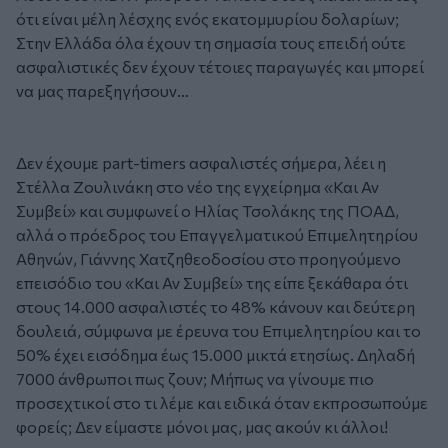
ότι είναι μέλη λέσχης ενός εκατομμυρίου δολαρίων;
Στην Ελλάδα όλα έχουν τη σημασία τους επειδή ούτε
ασφαλιστικές δεν έχουν τέτοιες παραγωγές και μπορεί
να μας παρεξηγήσουν…
Δεν έχουμε part-timers ασφαλιστές σήμερα, λέει η
Στέλλα Ζουλινάκη στο νέο της εγχείρημα «Και Αν
Συμβεί» και συμφωνεί ο Ηλίας Τσολάκης της ΠΟΑΔ,
αλλά ο πρόεδρος του Επαγγελματικού Επιμελητηρίου
Αθηνών, Γιάννης Χατζηθεοδοσίου στο προηγούμενο
επεισόδιο του «Και Αν Συμβεί» της είπε ξεκάθαρα ότι
στους 14.000 ασφαλιστές το 48% κάνουν και δεύτερη
δουλειά, σύμφωνα με έρευνα του Επιμελητηρίου και το
50% έχει εισόδημα έως 15.000 μικτά ετησίως. Δηλαδή
7000 άνθρωποι πως ζουν; Μήπως να γίνουμε πιο
προσεχτικοί στο τι λέμε και ειδικά όταν εκπροσωπούμε
φορείς; Δεν είμαστε μόνοι μας, μας ακούν κι άλλοι!