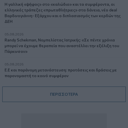
Η γαλλική «ψήφος» στο «καλώδιο» και τα συμφέροντα, οι
ελληνικές τράπεζες «πρωταθλήτριες» στα δάνεια, νέο deal
Βαρδινογιάννη- Εξάρχου και ο διπλασιασμός των κερδών της
ΔΕΗ
05.08.2026
Randy Schekman, Νομπελίστας Ιατρικής: «Σε πέντε χρόνια
μπορεί να έχουμε θεραπεία που αναστέλλει την εξέλιξη του
Πάρκινσον»
05.08.2026
Ε.Ε και παράνομη μετανάστευση: προτάσεις και δράσεις με
παρονομαστή το κοινό συμφέρον
ΠΕΡΙΣΣΟΤΕΡΑ