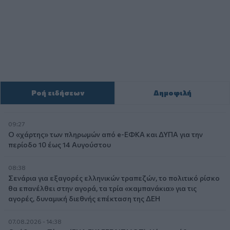
Ροή ειδήσεων
Δημοφιλή
09:27
Ο «χάρτης» των πληρωμών από e-ΕΦΚΑ και ΔΥΠΑ για την
περίοδο 10 έως 14 Αυγούστου
08:38
Σενάρια για εξαγορές ελληνικών τραπεζών, το πολιτικό ρίσκο
θα επανέλθει στην αγορά, τα τρία «καμπανάκια» για τις
αγορές, δυναμική διεθνής επέκταση της ΔΕΗ
07.08.2026 - 14:38