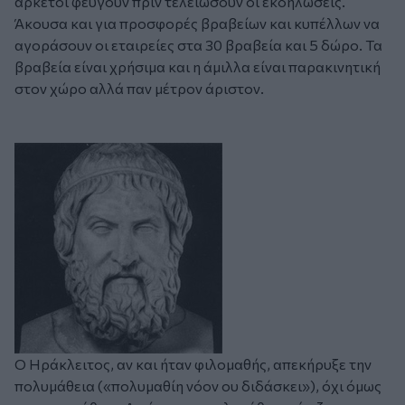
αρκετοί φεύγουν πριν τελειώσουν οι εκδηλώσεις.
Άκουσα και για προσφορές βραβείων και κυπέλλων να
αγοράσουν οι εταιρείες στα 30 βραβεία και 5 δώρο. Τα
βραβεία είναι χρήσιμα και η άμιλλα είναι παρακινητική
στον χώρο αλλά παν μέτρον άριστον.
Ο Ηράκλειτος, αν και ήταν φιλομαθής, απεκήρυξε την
πολυμάθεια («πολυμαθίη νόον ου διδάσκει»), όχι όμως