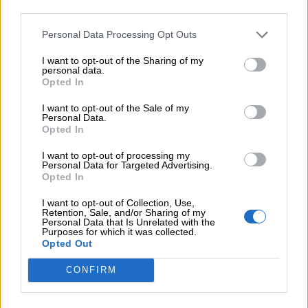
third parties.
δίνονται υπερβολικές προμήθειες (με διάφορες
μορφές) σε ολίγους εκλεκτούς που ανταγωνίζονται
Personal Data Processing Opt Outs
αθέμιτα τους συναδέλφους τους. Με την ευκαιρία της
I want to opt-out of the Sharing of my
υποχρεωτικότητας ας επανεξετάσουν το θέμα επειδή
personal data.
την νύφη την πληρώνουν οι καταναλωτές και ο κλάδος.
Opted In
Προμήθειες 25-35% σε υποχρεωτικές ασφαλίσεις είναι
I want to opt-out of the Sale of my
απάραδεκτο. Ρίξτε μια ματιά στις ευρωπαϊκές αγορές
Personal Data.
να δείτε τι συμβαίνει με τις προμήθειες, που φυσικά
Opted In
πρέπει να παίρνουν όσοι τις αξίζουν και όχι σε βάρος
I want to opt-out of processing my
συναδέλφων και καταναλωτών. Ας επικρατήσει η
Personal Data for Targeted Advertising.
Opted In
ισονομία.
I want to opt-out of Collection, Use,
Retention, Sale, and/or Sharing of my
Personal Data that Is Unrelated with the
Οι μισοί διαμεσολαβητές (από τις 14.000) κάνουν κι
Purposes for which it was collected.
άλλη δουλειά για να ζήσουν. Δηλαδή, οι Διευθυντές
Opted Out
Πωλήσεων δεν καταφέρνουν να έχουν δυναμικό άξιο
CONFIRM
για να ζήσει από τις ασφάλειες; Τους βλέπουμε
γελαστούς να φωτογραφίζονται σε συνέδρια και