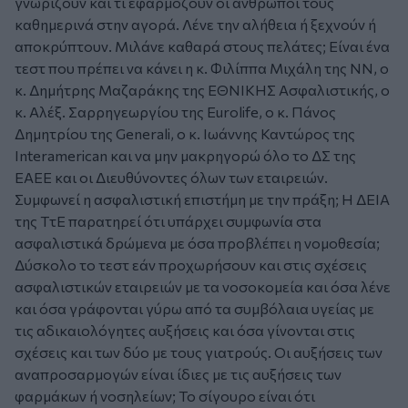
γνωρίζουν και τι εφαρμόζουν οι άνθρωποι τους
καθημερινά στην αγορά. Λένε την αλήθεια ή ξεχνούν ή
αποκρύπτουν. Μιλάνε καθαρά στους πελάτες; Είναι ένα
τεστ που πρέπει να κάνει η κ. Φιλίππα Μιχάλη της ΝΝ, ο
κ. Δημήτρης Μαζαράκης της ΕΘΝΙΚΗΣ Ασφαλιστικής, ο
κ. Αλέξ. Σαρρηγεωργίου της Eurolife, ο κ. Πάνος
Δημητρίου της Generali, ο κ. Ιωάννης Καντώρος της
Interamerican και να μην μακρηγορώ όλο το ΔΣ της
ΕΑΕΕ και οι Διευθύνοντες όλων των εταιρειών.
Συμφωνεί η ασφαλιστική επιστήμη με την πράξη; Η ΔΕΙΑ
της ΤτΕ παρατηρεί ότι υπάρχει συμφωνία στα
ασφαλιστικά δρώμενα με όσα προβλέπει η νομοθεσία;
Δύσκολο το τεστ εάν προχωρήσουν και στις σχέσεις
ασφαλιστικών εταιρειών με τα νοσοκομεία και όσα λένε
και όσα γράφονται γύρω από τα συμβόλαια υγείας με
τις αδικαιολόγητες αυξήσεις και όσα γίνονται στις
σχέσεις και των δύο με τους γιατρούς. Οι αυξήσεις των
αναπροσαρμογών είναι ίδιες με τις αυξήσεις των
φαρμάκων ή νοσηλείων; Το σίγουρο είναι ότι