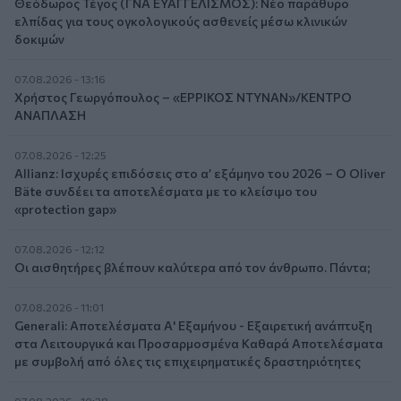
Θεόδωρος Τέγος (ΓΝΑ ΕΥΑΓΓΕΛΙΣΜΟΣ): Νέο παράθυρο
ελπίδας για τους ογκολογικούς ασθενείς μέσω κλινικών
δοκιμών
07.08.2026 - 13:16
Χρήστος Γεωργόπουλος – «ΕΡΡΙΚΟΣ ΝΤΥΝΑΝ»/ΚΕΝΤΡΟ
ΑΝΑΠΛΑΣΗ
07.08.2026 - 12:25
Allianz: Ισχυρές επιδόσεις στο α’ εξάμηνο του 2026 – Ο Oliver
Bäte συνδέει τα αποτελέσματα με το κλείσιμο του
«protection gap»
07.08.2026 - 12:12
Οι αισθητήρες βλέπουν καλύτερα από τον άνθρωπο. Πάντα;
07.08.2026 - 11:01
Generali: Αποτελέσματα Α' Εξαμήνου - Εξαιρετική ανάπτυξη
στα Λειτουργικά και Προσαρμοσμένα Καθαρά Αποτελέσματα
με συμβολή από όλες τις επιχειρηματικές δραστηριότητες
07.08.2026 - 10:28