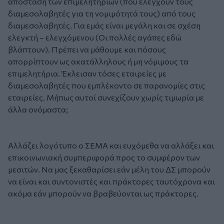
απόσταση των επιμελητηρίων (που ελέγχουν τους
διαμεσολαβητές για τη νομιμότητά τους) από τους
διαμεσολαβητές. Για εμάς είναι μεγάλη και σε σχέση
ελεγκτή – ελεγχόμενου (Οι πολλές αγάπες εδώ
βλάπτουν). Πρέπει να μάθουμε και πόσους
απορρίπτουν ως ακατάλληλους ή μη νόμιμους τα
επιμελητήρια. Έκλεισαν τόσες εταιρείες με
διαμεσολαβητές που εμπλέκοντο σε παρανομίες στις
εταιρείες. Μήπως αυτοί συνεχίζουν χωρίς τιμωρία με
άλλα ονόμαστα;
Αλλάζει λογότυπο ο ΣΕΜΑ και ευχόμεθα να αλλάξει και
επικοινωνιακή συμπεριφορά προς το συμφέρον των
μεσιτών. Να μας ξεκαθαρίσει εάν μέλη του ΔΣ μπορούν
να είναι και συντονιστές και πράκτορες ταυτόχρονα και
ακόμα εάν μπορούν να βραβεύονται ως πράκτορες.