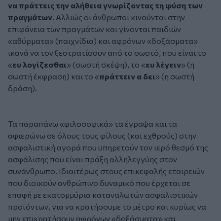
να πράττεις την αλήθεια γνωρίζοντας τη φύση των
πραγμάτων
. Αλλιώς οι άνθρωποι κινούνται στην
επιφάνεια των πραγμάτων και γίνονται παιδιών
«αθύρματα» (παιχνίδια) και αφρόνων «δοξάσματα»
ικανά να τον ξεστρατίσουν από το σωστό, που είναι το
«
ευ λογίζεσθαι
» (σωστή σκέψη), το «
ευ λέγειν
» (η
σωστή έκφραση) και το «
πράττειν α δει
» (η σωστή
δράση).
Τα παραπάνω «φιλοσοφικά» τα έγραψα και τα
αφιερώνω σε όλους τους φίλους (και εχθρούς) στην
ασφαλιστική αγορά που υπηρετούν τον ιερό θεσμό της
ασφάλισης που είναι πράξη αλληλεγγύης στον
συνάνθρωπο. Ιδιαιτέρως στους επικεφαλής εταιρειών
που διοικούν ανθρώπινο δυναμικό που έρχεται σε
επαφή με εκατομμύρια καταναλωτών ασφαλιστικών
προϊόντων, για να κρατήσουμε το μέτρο και κυρίως να
μην επικρατήσουν αφρόνων «δοξάσματα» και