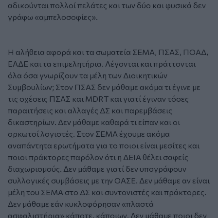
αδικούνται πολλοί πελάτες και των δύο και φυσικά δεν
γράφω «αμπελοσοφίες».
Η αλήθεια αφορά και τα σωματεία ΣΕΜΑ, ΠΣΑΣ, ΠΟΑΔ,
ΕΑΔΕ και τα επιμελητήρια. Λέγονται και πράττονται
όλα όσα γνωρίζουν τα μέλη των Διοικητικών
Συμβουλίων; Στον ΠΣΑΣ δεν μάθαμε ακόμα τι έγινε με
τις σχέσεις ΠΣΑΣ και MDRT και γιατί έγιναν τόσες
παραιτήσεις και αλλαγές ΔΣ και παρεμβάσεις
δικαστηρίων. Δεν μάθαμε καθαρά τι είπαν και οι
ορκωτοί λογιστές. Στον ΣΕΜΑ έχουμε ακόμα
αναπάντητα ερωτήματα για το ποιοι είναι μεσίτες και
ποιοι πράκτορες παρόλον ότι η ΔΕΙΑ θέλει σαφείς
διαχωρισμούς. Δεν μάθαμε γιατί δεν υπογράφουν
συλλογικές συμβάσεις με την ΟΑΣΕ. Δεν μάθαμε αν είναι
μέλη του ΣΕΜΑ στο ΔΣ και συντονιστές και πράκτορες.
Δεν μάθαμε εάν κυκλοφόρησαν «πλαστά
ασφαλιστήρια» κάποτε, κάποιων. Δεν μάθαμε ποιοι δεν