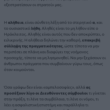
«ξεστρατίσουν οι στρατοί» μας.
Η
αλήθεια
, είναι σύνθετη λέξη από το στερητικό
α
, και
το ουσιαστικό
λήθη
. Αληθές είναι το μη λήθον είπε ο
Ηράκλειτος. Αληθής είναι αυτός που δεν αποκρύπτει, ο
ειλικρινής. Η αλήθεια δηλώνει την καθαρή,
επακριβή
σύλληψη της πραγματικότητας
, ώστε τίποτα να μην
περιπέσει σε πλάνη και διαφύγει της νοήμονος
προσοχής, τίποτε να μη λησμονηθεί. Να μην ξεχάσουν οι
άνθρωποι πράγματα που συμβαίνουν γύρω τους, όπως
όταν κοιμούνται.
Όσα γράφω δεν είναι «αμπελοσοφίες», αλλά
ας
προσέξουν λίγο οι Διευθύνοντες σύμβουλοι
τι γίνεται
στην πράξη, τι λένε τα συμβόλαια, τι λένε οι νόμοι, τι
λέει η ασφαλιστική επιστήμη και παράλληλα τι