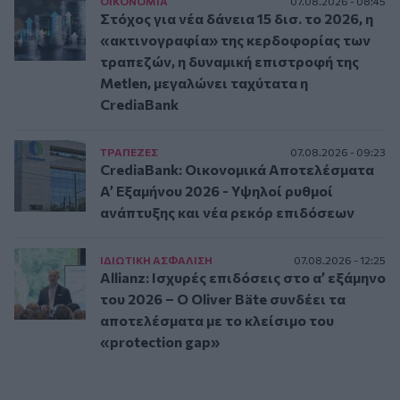
ΟΙΚΟΝΟΜΙΑ
07.08.2026 - 08:45
Στόχος για νέα δάνεια 15 δισ. το 2026, η
«ακτινογραφία» της κερδοφορίας των
τραπεζών, η δυναμική επιστροφή της
Metlen, μεγαλώνει ταχύτατα η
CrediaBank
ΤΡAΠΕΖΕΣ
07.08.2026 - 09:23
CrediaBank: Οικονομικά Αποτελέσματα
A’ Εξαμήνου 2026 - Υψηλοί ρυθμοί
ανάπτυξης και νέα ρεκόρ επιδόσεων
ΙΔΙΩΤΙΚΗ ΑΣΦAΛΙΣΗ
07.08.2026 - 12:25
Allianz: Ισχυρές επιδόσεις στο α’ εξάμηνο
του 2026 – Ο Oliver Bäte συνδέει τα
αποτελέσματα με το κλείσιμο του
«protection gap»