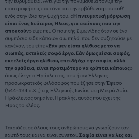
την ευρυμάθεια. Αντί για την πολυμάθεια τόνιζε την
επιστροφή «εις εαυτόν» και την εμβάθυνση του καθ’
ενός στην ίδια την ψυχή του. «
Η πνευματική μόρφωση
είναι ένας δεύτερος Ήλιος, για εκείνους που την
αποκτούν
» είχε πει. Ο ποιητής Σιμωνίδης όταν σε ένα
συμπόσιο είδε κάποιον σιωπηλό, που δεν συζητούσε με
κανέναν, του είπε «
Εάν μεν είσαι ηλίθιος με το να
σιωπάς, εκτελείς σοφό έργο. Εάν όμως είσαι σοφός,
εκτελείς έργο ηλίθιου, επειδή όχι την σοφία, αλλά
την αμάθεια, είναι προτιμότερο να κρύπτει κάποιος
»
όπως έλεγε ο Ηράκλειτος, που ήταν Έλληνας
προσωκρατικός φιλόσοφος που έζησε στην Έφεσο
(544-484 π.Χ.;) της Ελληνικής Ιωνίας στη Μικρά Ασία.
Ηράκλειτος σημαίνει Ηρακλής, αυτός που έχει της
Ήρας το κλέος.
Ταιριάζει σε όλους τους ανθρώπους να γνωρίζουν τον
εαυτό τους και να είναι συνετοί.
Σοφία είναι να λες και