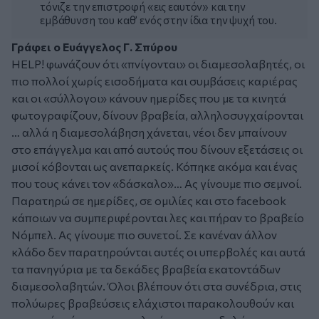
τόνιζε την επιστροφή «εις εαυτόν» και την
εμβάθυνση του καθ’ ενός στην ίδια την ψυχή του.
Γράφει ο Ευάγγελος Γ. Σπύρου
HELP! φωνάζουν ότι «πνίγονται» οι διαμεσολαβητές, οι
πιο πολλοί χωρίς εισοδήματα και συμβάσεις καριέρας
και οι «σύλλογοι» κάνουν ημερίδες που με τα κινητά
φωτογραφίζουν, δίνουν βραβεία, αλληλοσυγχαίρονται
… αλλά η διαμεσολάβηση χάνεται, νέοι δεν μπαίνουν
στο επάγγελμα και από αυτούς που δίνουν εξετάσεις οι
μισοί κόβονται ως ανεπαρκείς. Κόπηκε ακόμα και ένας
που τους κάνει τον «δάσκαλο»… Ας γίνουμε πιο σεμνοί.
Παρατηρώ σε ημερίδες, σε ομιλίες και στο facebook
κάποιων να συμπεριφέρονται λες και πήραν το βραβείο
Νόμπελ. Ας γίνουμε πιο συνετοί. Σε κανέναν άλλον
κλάδο δεν παρατηρούνται αυτές οι υπερβολές και αυτά
τα πανηγύρια με τα δεκάδες βραβεία εκατοντάδων
διαμεσολαβητών. Όλοι βλέπουν ότι στα συνέδρια, στις
πολύωρες βραβεύσεις ελάχιστοι παρακολουθούν και