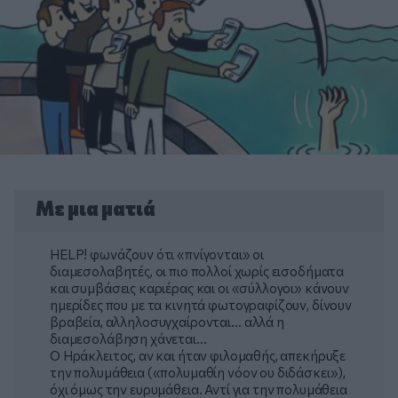
Με μια ματιά
HELP! φωνάζουν ότι «πνίγονται» οι
διαμεσολαβητές, οι πιο πολλοί χωρίς εισοδήματα
και συμβάσεις καριέρας και οι «σύλλογοι» κάνουν
ημερίδες που με τα κινητά φωτογραφίζουν, δίνουν
βραβεία, αλληλοσυγχαίρονται… αλλά η
διαμεσολάβηση χάνεται...
Ο Ηράκλειτος, αν και ήταν φιλομαθής, απεκήρυξε
την πολυμάθεια («πολυμαθίη νόον ου διδάσκει»),
όχι όμως την ευρυμάθεια. Αντί για την πολυμάθεια