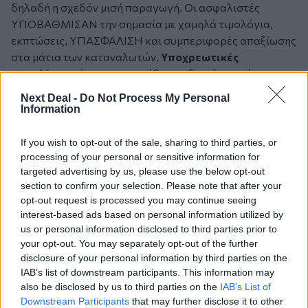
δηλαδή η σχεδόν μισή παραγωγή. Οι ασφαλιστές
ΥΠΟΒΑΘΜΙΣΑΝ την σημασία με χαμηλά τιμολόγια,
εκπτώσεις, ΥΠΑΣΦΑΛΙΣΗ και συμπεριφορές απαξίωσης
στα μάτια των καταναλωτών.
Υποχρεωτικές
ασφαλίσεις μέσω των ενυπόθηκων δανείων από τις
τράπεζες και τους τραπεζικούς ασφαλιστές που
Next Deal -
Do Not Process My Personal
ξεπερνούν τις 10.000.
Υποχρεωτικές
ασφαλίσεις
Information
επιχειρήσεων και φυσικών καταστροφών όπως δήλωσε
ο πρωθυπουργός. Τα επιμελητήρια ζητάνε
If you wish to opt-out of the sale, sharing to third parties, or
υποχρεωτικές ασφαλίσεις στις αστικές ευθύνες,
processing of your personal or sensitive information for
targeted advertising by us, please use the below opt-out
περίπου 20 κλάδων. Στο τέλος θα μείνει να κάνουν κάτι
section to confirm your selection. Please note that after your
και οι διαμεσολαβητές που γκρινιάζουν για
opt-out request is processed you may continue seeing
«ασφαλιστική συνείδηση»; Για να συνέλθουμε λίγο και
interest-based ads based on personal information utilized by
να μάθουμε τη δουλειά του ασφαλιστή, πριν είναι αργά
us or personal information disclosed to third parties prior to
για δάκρυα… Τώρα είναι η ώρα οι ασφαλιστικές
your opt-out. You may separately opt-out of the further
εταιρείες να εξετάσουν και το καθεστώς των
disclosure of your personal information by third parties on the
προμηθειών που δίνουν στους διαμεσολαβητές. Κάποια
IAB’s list of downstream participants. This information may
also be disclosed by us to third parties on the
IAB’s List of
εποχή ήτανε εταιρείες που έδιναν προμήθειες μεταξύ
Downstream Participants
that may further disclose it to other
90-105%. Φυσικά οι πιο πολλές έκλεισαν και σήμερα