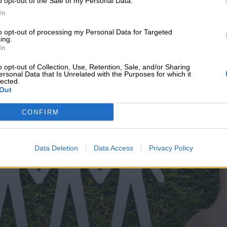
o opt-out of the Sale of my Personal Data.
υνεχής ροή
In
to opt-out of processing my Personal Data for Targeted
ing.
In
o opt-out of Collection, Use, Retention, Sale, and/or Sharing
ersonal Data that Is Unrelated with the Purposes for which it
lected.
Out
CONFIRM
Data Deletion
Data Access
Privacy Policy