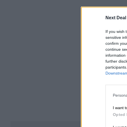
Next Deal
If you wish 
sensitive in
confirm you
continue se
information 
further disc
participants
Downstream 
Persona
I want t
Opted 