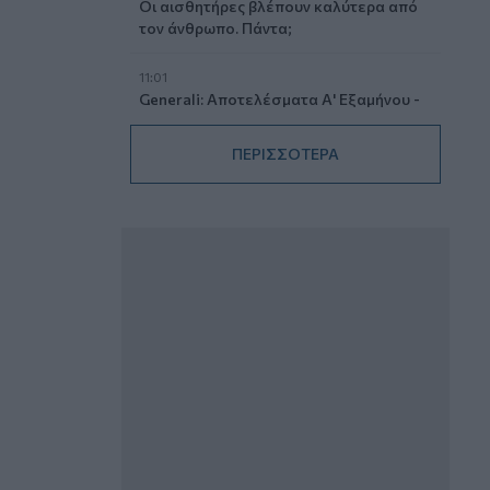
Οι αισθητήρες βλέπουν καλύτερα από
τον άνθρωπο. Πάντα;
11:01
Generali: Αποτελέσματα Α' Εξαμήνου -
Εξαιρετική ανάπτυξη στα Λειτουργικά
και Προσαρμοσμένα Καθαρά
ΠΕΡΙΣΣΟΤΕΡΑ
Αποτελέσματα με συμβολή από όλες
τις επιχειρηματικές δραστηριότητες
10:28
Ομαδικά Ασφαλιστικά προϊόντα
Επαγγελματικής Συνταξιοδότησης: Νέο
πεδίο ανάπτυξης για ασφαλιστικές και
ασφαλιστές
09:23
CrediaBank: Οικονομικά Αποτελέσματα
A’ Εξαμήνου 2026 - Υψηλοί ρυθμοί
ανάπτυξης και νέα ρεκόρ επιδόσεων
08:45