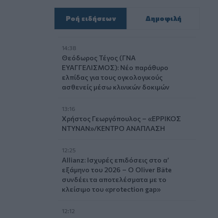
Ροή ειδήσεων
Δημοφιλή
14:38
Θεόδωρος Τέγος (ΓΝΑ
ΕΥΑΓΓΕΛΙΣΜΟΣ): Νέο παράθυρο
ελπίδας για τους ογκολογικούς
ασθενείς μέσω κλινικών δοκιμών
13:16
Χρήστος Γεωργόπουλος – «ΕΡΡΙΚΟΣ
ΝΤΥΝΑΝ»/ΚΕΝΤΡΟ ΑΝΑΠΛΑΣΗ
12:25
Allianz: Ισχυρές επιδόσεις στο α’
εξάμηνο του 2026 – Ο Oliver Bäte
συνδέει τα αποτελέσματα με το
κλείσιμο του «protection gap»
12:12