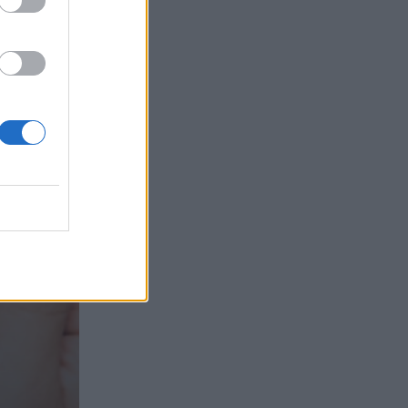
τα συμφέροντα, οι ελληνικές τράπεζες
«πρωταθλήτριες» στα δάνεια, νέο deal
Βαρδινογιάννη- Εξάρχου και ο
διπλασιασμός των κερδών της ΔΕΗ
05.08.2026 - 13:37
Randy Schekman, Νομπελίστας Ιατρικής:
«Σε πέντε χρόνια μπορεί να έχουμε
θεραπεία που αναστέλλει την εξέλιξη
του Πάρκινσον»
05.08.2026 - 12:33
Ε.Ε και παράνομη μετανάστευση:
προτάσεις και δράσεις με παρονομαστή
το κοινό συμφέρον
05.08.2026 - 12:11
Αντώνης Βουκλαρής - «ΕΡΡΙΚΟΣ
ΝΤΥΝΑΝ»
05.08.2026 - 11:30
Η νέα εποχή στην εκπαίδευση των