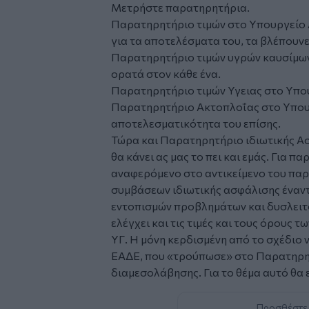
Μετρήστε παρατηρητήρια.
Παρατηρητήριο τιμών στο Υπουργείο 
για τα αποτελέσματα του, τα βλέπουνε
Παρατηρητήριο τιμών υγρών καυσίμων:
ορατά στον κάθε ένα.
Παρατηρητήριο τιμών Υγειας στο Υπου
Παρατηρητήριο Ακτοπλοΐας στο Υπουρ
αποτελεσματικότητα του επίσης.
Τώρα και Παρατηρητήριο ιδιωτικής Α
θα κάνει ας μας το πει και εμάς. Για 
αναφερόμενο στο αντικείμενο του παρ
συμβάσεων ιδιωτικής ασφάλισης έναν
εντοπισμών προβλημάτων και δυσλειτο
ελέγχει και τις τιμές και τους όρους
ΥΓ. Η μόνη κερδισμένη από το σχέδιο 
ΕΑΔΕ, που «τρούπωσε» στο Παρατηρη
διαμεσολάβησης. Για το θέμα αυτό θα
Προσθέστε