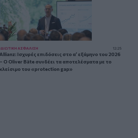
ΙΔΙΩΤΙΚΗ ΑΣΦAΛΙΣΗ
12:25
Allianz: Ισχυρές επιδόσεις στο α’ εξάμηνο του 2026
– Ο Oliver Bäte συνδέει τα αποτελέσματα με το
κλείσιμο του «protection gap»