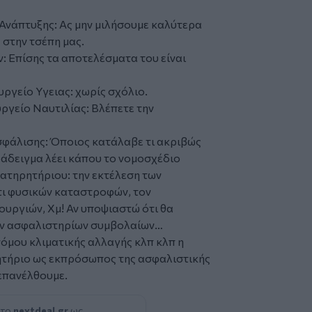
Ανάπτυξης: Ας μην μιλήσουμε καλύτερα
 στην τσέπη μας.
 Επίσης τα αποτελέσματα του είναι
ργείο Υγειας: χωρίς σχόλιο.
γείο Ναυτιλίας: Βλέπετε την
σφάλισης: Όποιος κατάλαβε τι ακριβώς
παράδειγμα λέει κάπου το νομοσχέδιο
ατηρητήριου: την εκτέλεση των
τι φυσικών καταστροφών, τον
υργιών, Χμ! Αν υποψιαστώ ότι θα
 των ασφαλιστηρίων συμβολαίων…
νόμου κλιματικής αλλαγής κλπ κλπ η
τήριο ως εκπρόσωπος της ασφαλιστικής
 επανέλθουμε.
 το
nextdeal.gr
ως