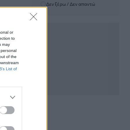
Δεν ξέρω / Δεν απαντώ
06.08.2026 - 12:22
Kavita Patel - PhARMA Innovation
Forum: Ένα στα πέντε καινοτόμα
φάρμακα φτάνει τελικά στην Ελλάδα
sonal or
ection to
06.08.2026 - 11:37
ou may
Μείωση ασφαλιστικών εισφορών
 personal
ύψους 240 εκατ. ευρώ ζητούν οι
έμποροι από την Κυβέρνηση
out of the
 downstream
B’s List of
06.08.2026 - 10:45
Ευρώπη: Μπορεί η κλιματική αλλαγή να
οδηγήσει σε ενεργειακή κρίση;
06.08.2026 - 09:15
Στέλιος Λιανός – INTERAMERICAN /
Αθηναϊκή Γενική Κλινική
06.08.2026 - 08:40
Η γαλλική «ψήφος» στο «καλώδιο» και